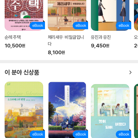
순례 주택
체리새우: 비밀글입니
유진과 유진
오
다
10,500
9,450
2
원
원
8,100
원
이 분야 신상품