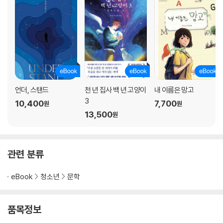
언더, 스탠드
천 년 집사 백 년 고양이
내 이름은 망고
3
10,400
7,700
원
원
13,500
원
관련 분류
eBook
청소년
문학
품목정보