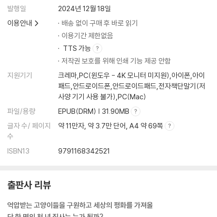
발행일
2024년 12월 18일
이용안내
배송 없이 구매 후 바로 읽기
이용기간 제한없음
TTS 가능
저작권 보호를 위해 인쇄 기능 제공 안함
지원기기
크레마,PC(윈도우 - 4K 모니터 미지원),아이폰,아이
패드,안드로이드폰,안드로이드패드,전자책단말기(저
사양 기기 사용 불가),PC(Mac)
파일/용량
EPUB(DRM) | 31.90MB
글자 수/ 페이지
약 11만자, 약 3.7만 단어, A4 약 69쪽
수
ISBN13
9791168342521
출판사 리뷰
억압받는 고양이들을 구원하고 세상의 평화를 가져올
단 한 명의 천 년 집사는 누가 될까?