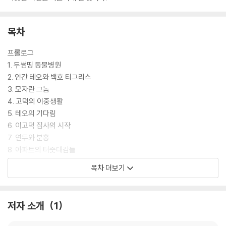
목차
프롤로그
1. 두썸띵 동물병원
2. 인간 테오와 백호 티그리스
3. 모자란 그놈
4. 고덕의 이중생활
5. 테오의 기다림
6. 이고덕 집사의 시작
7. 연두와 분홍
8. 아파트의 터줏대감들
9. 2회차와 3회차의 방문
목차 더보기
10. 노묘의 눈과 히말라야의 설표
11. 삵의 약속
12. 보은과 목숨
저자 소개
1