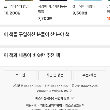
소크라테스의 변명
사랑에 빠질 때 나누는
셋이 되어 버렸다
질
말들
영
10,200
9,500
원
원
7,700
1
원
이 책을 구입하신 분들이 산 분야 책
이 책과 내용이 비슷한 추천 책
로그인
최근 본 상품
주문/배송
고객센터 1544-3800
티켓 1544-6399
중고샵 1566-4295
eBook 1:1문의/채팅상담
예스이십사(주) 사업자 정보
이용약관
개인정보처리방침
청소년보호정책