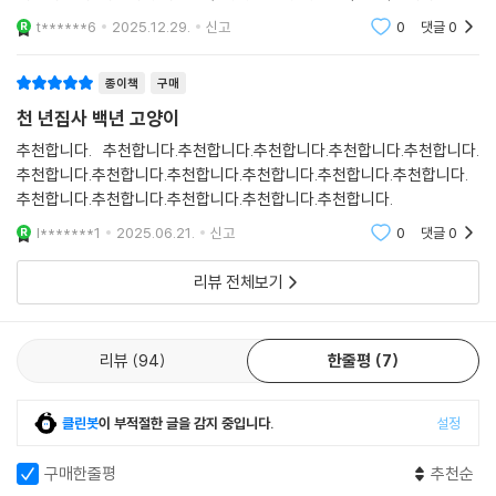
t******6
2025.12.29.
신고
0
댓글
0
2회차 인생으로 모든 생명의 언어를 이해하는 회색 고양이 메리, 3회차 인
생으로 과거를 볼 수 있는 줄무늬 고양이, 회차를 숨기고 고덕에게 보은을
종이책
구매
전하는 누룽지, 그리고 고덕의 반려묘 분홍 등은 독특한 개성과 역할을 통
천 년집사 백년 고양이
해 이야기에 활기를 더한다. 이들의 유머러스하면서도 따뜻한 협력은 고양
이 세계의 정교한 묘사와 어우러져 독자들에게 감동과 웃음을 동시에 선사
추천합니다. 추천합니다.추천합니다.추천합니다.추천합니다.추천합니다.
추천합니다.추천합니다.추천합니다.추천합니다.추천합니다.추천합니다.
한다. 고양이들의 능력은 단순히 판타지적 설정에 그치지 않고, 인간 세상
추천합니다.추천합니다.추천합니다.추천합니다.추천합니다.
의 어둠과 문제를 해결하기 위한 장치로도 발휘된다. 고덕은 부여받은 능
력을 활용해 길고양이들과 인간 세계의 갈등을 해결하고, 생명에 대한 존
l*******1
2025.06.21.
신고
0
댓글
0
엄과 가치를 깨닫는 여정을 통해 자신의 운명을 받아들인다.
리뷰 전체보기
고양이의 능력을 받고 집사가 되어
범인을 추적하며 생명의 가치를 알아가는 여정
리뷰
94
한줄평
7
고덕은 살해당한 엄마 품에서 죽어 가던 새끼 고양이로부터 “자신을 찾아
달라”는 부탁과 함께 고양이의 첫 번째 능력인 ‘고양이의 언어’를 얻게 된
클린봇
이 부적절한 글을 감지 중입니다.
설정
다. 이후 엄마의 죽음에 얽힌 진실을 파헤치고자 길고양이들과 소통하며
유일한 목격자인 환생한 새끼 고양이를 찾아 나선다. 그 사이 고양이들 사
구매한줄평
추천순
이에서는 고덕이 천 년에 한 번 나타나는 ‘천 년 집사’라는 소문이 퍼지기