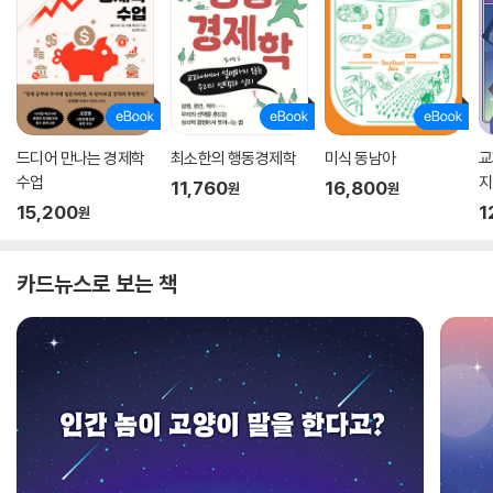
드디어 만나는 경제학
최소한의 행동경제학
미식 동남아
교
수업
지
11,760
16,800
원
원
15,200
1
원
카드뉴스로 보는 책