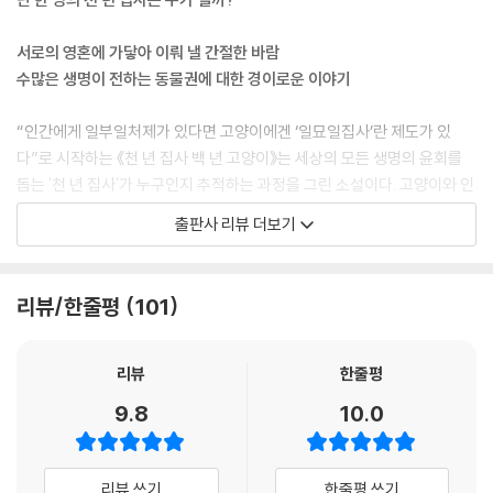
서로의 영혼에 가닿아 이뤄 낼 간절한 바람
수많은 생명이 전하는 동물권에 대한 경이로운 이야기
“인간에게 일부일처제가 있다면 고양이에겐 ‘일묘일집사’란 제도가 있
다”로 시작하는 《천 년 집사 백 년 고양이》는 세상의 모든 생명의 윤회를
돕는 '천 년 집사'가 누구인지 추적하는 과정을 그린 소설이다. 고양이와 인
간의 시선을 오가며 전개되는 흥미진진한 이야기 속에는 동물권과 생명의
출판사 리뷰 더보기
가치에 대한 생각해 볼 거리가 담겨 있다.
주인공 고덕은 우연히 ‘고양이 말’을 이해할 수 있는 능력을 얻게 되고, 이
리뷰/한줄평
101
를 통해 고양이 사회를 직접 경험하며 인간이 생명에 저지르는 다양한 현
실의 단면을 마주한다. 고양이에게 받은 보은을 배신으로 갚고, 길 위의 생
명을 아무런 죄책감 없이 해치며, 생명을 돈벌이 수단으로 삼아 불법 동물
리뷰
한줄평
복제와 근친 교배를 강행하는 등 작품은 고양이의 시선과 언어를 빌려 문
9.8
10.0
제를 예리하게 비추며 윤리적 질문을 던진다. 작가는 현대 사회의 생명 경
시 풍조를 단순한 일시적 현상이 아닌, 오랜 역사 속에서 반복되어온 심각
한 문제로 바라보며 천 년의 시각으로 이러한 어리석음을 극복하고, 인간
리뷰 쓰기
한줄평 쓰기