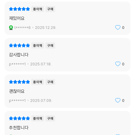
시작한다.
종이책
구매
재밌어요
한편, 동물 복제 연구소에서 근친 교배로 태어난 백호 ‘티그리스’와 깊은 유
t******6
2025.12.29.
0
대를 나눈 소년 테오는 티그리스가 안락사당하는 순간, 고양이의 다섯 번
째 능력을 얻는다. 동물들의 언어와 감각을 지닌 테오는 복제와 근친 교배
로 영혼이 죽지 못한 채 고통으로 되살아나는 백호의 악순환을 알게 되고,
종이책
구매
이를 끝내기 위해 천 년 집사가 될 운명을 받아들인다.
감사합니다
p******1
2025.07.18.
0
고덕과 테오는 각자의 자리에서 생명과 죽음, 그리고 공존에 대한 깊은 고
민을 이어 가며 고양이들의 목숨을 구하기 위해 힘을 합친다. 그러나 새끼
고양이를 찌르며 능력 일부를 얻게 된 연쇄 킬러가 자신의 능력치를 키우
종이책
구매
고자 길 위의 고양이들을 위협하려 하고, 이를 막지 못하면 모든 생명이 위
괜찮아요
기에 처할 상황에 놓인다.
p******1
2025.07.09.
0
고양이 세계에서 생명의 존엄을 지닌 자만이 ‘천 년 집사’가 될 수 있다는
규칙 속에서, 고덕과 테오는 연쇄 킬러보다 먼저 백 년 고양이를 찾아 아홉
종이책
구매
능력을 모두 얻을 수 있을까? 또, 환생한 새끼 고양이를 찾아 엄마를 죽인
추천합니다
살인범의 정체를 밝힐 수 있을까?