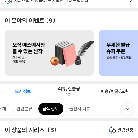
시리즈의 신상품이 출시되면 알려드립니다.
이 분야의 이벤트
9
리뷰/한줄평
도서정보
배송/반품/교환
101
소개
관련분류
품목정보
출판사 리뷰
이 상품의 시리즈
3
알림신청