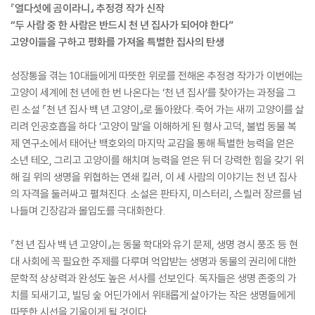
『열다섯에 곰이라니』 추정경 작가 신작
“두 사람 중 한 사람은 반드시 천 년 집사가 되어야 한다”
고양이들을 구하고 평화를 가져올 특별한 집사의 탄생
성장통을 겪는 10대들에게 따뜻한 위로를 전해온 추정경 작가가 이번에는
고양이 세계에 천 년에 한 번 나온다는 ‘천 년 집사’를 찾아가는 과정을 그
린 소설 『천 년 집사 백 년 고양이』로 돌아왔다. 죽어 가는 새끼 고양이를 살
리려 인공호흡을 하다 ‘고양이 말’을 이해하게 된 형사 고덕, 불법 동물 복
제 연구소에서 태어난 백호와의 마지막 교감을 통해 특별한 능력을 얻은
소년 테오, 그리고 고양이를 해치며 능력을 얻은 뒤 더 강력한 힘을 갖기 위
해 길 위의 생명을 위협하는 연쇄 킬러, 이 세 사람의 이야기는 천 년 집사
의 자격을 둘러싸고 펼쳐진다. 소설은 판타지, 미스터리, 스릴러 장르를 넘
나들며 긴장감과 몰입도를 극대화한다.
『천 년 집사 백 년 고양이』는 동물 학대와 유기 문제, 생명 경시 풍조 등 현
대 사회에 꼭 필요한 주제를 다루며 억압받는 생명과 동물의 권리에 대한
문학적 상상력과 완성도 높은 서사를 선보인다. 독자들은 생명 존중의 가
치를 되새기고, 빌딩 숲 어딘가에서 위태롭게 살아가는 작은 생명들에게
따뜻한 시선을 기울이게 될 것이다.