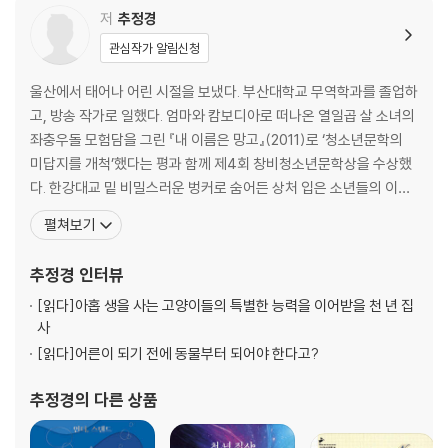
저
추정경
관심작가 알림신청
울산에서 태어나 어린 시절을 보냈다. 부산대학교 무역학과를 졸업하
고, 방송 작가로 일했다. 엄마와 캄보디아로 떠나온 열일곱 살 소녀의
좌충우돌 모험담을 그린 『내 이름은 망고』(2011)로 ‘청소년문학의
미답지를 개척’했다는 평과 함께 제4회 창비청소년문학상을 수상했
다. 한강대교 밑 비밀스러운 벙커로 숨어든 상처 입은 소년들의 이야
기 『벙커』(2013), 감가하는 돈으로 새로운 세상을 꿈꾸는 사람들의
펼쳐보기
이야기 『죽은 경제학자의 이상한 돈과 어린 세 자매』(2017), 어느 날
테니스 유망주에게 들이닥친 음모를 파헤치는 미스터리 『검은 개』(2
추정경
인터뷰
019), 읽고 쓸 자유가 사라진
[읽다]
아홉 생을 사는 고양이들의 특별한 능력을 이어받을 천 년 집
사
[읽다]
어른이 되기 전에 동물부터 되어야 한다고?
추정경
의 다른 상품