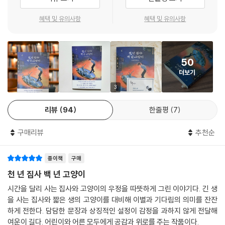
과 동물이 공존할 수 있는 미래를 만들고자 한다.
혜택 및 유의사항
혜택 및 유의사항
보통 사람들은 모르는 고양이의 진짜 능력
아홉 번 다시 태어난 전설 속 ‘백 년 고양이’를 찾는 추격
50
《천 년 집사 백 년 고양이》는 고대 이집트 신화 속 태양신 ‘라’에서 영감을
더보기
받아 시작된 독창적인 이야기다. 태양신 라가 지하세계를 방문할 때마다
고양이로 변장했고, 여덟 신을 낳았다는 전설을 바탕으로 고양이는 아홉
3
개의 생명을 가진 신비로운 존재로 묘사된다. 작가 추정경은 이러한 신화
리뷰
94
한줄평
7
적 상상력으로 고양이의 아홉 목숨 각각에 태양신 라의 특별한 능력이 깃
들어 있다는 발상을 더하며 인간과 동물의 경계를 허무는 서사를 쌓아 올
구매리뷰
추천순
린다.
종이책
구매
소설 속 고양이들은 아홉 번 환생하며 각 생에서 고유한 능력을 얻는다. 이
능력은 고양이 언어를 이해하는 것으로 시작해, 다른 생명과 소통하는 능
천 년 집사 백 년 고양이
력, 과거의 죄를 꿰뚫어 보는 눈, 미래를 예측하는 힘 등 단계적으로 강력해
시간을 달리 사는 집사와 고양이의 우정을 따뜻하게 그린 이야기다. 긴 생
지는데 인간은 고양이의 생명을 통해서만 능력을 받을 수 있다. 고양이들
을 사는 집사와 짧은 생의 고양이를 대비해 이별과 기다림의 의미를 잔잔
은 자신이 선택한 특별한 집사에게 능력을 직접 전하며 인간과 고양이 세
하게 전한다. 담담한 문장과 상징적인 설정이 감정을 과하지 않게 전달해
계를 이어 준다.
여운이 길다. 어린이와 어른 모두에게 공감과 위로를 주는 작품이다.