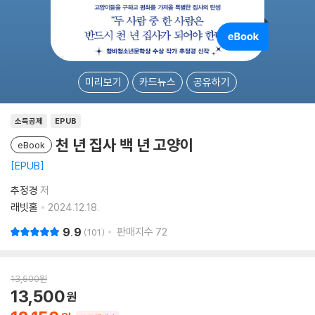
미리보기
카드뉴스
공유하기
소득공제
EPUB
천 년 집사 백 년 고양이
eBook
EPUB
추정경
저
래빗홀
2024.12.18.
9.9
판매지수
72
101
13,500
원
13,500