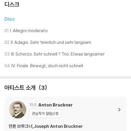
디스크
Disc
01
I. Allegro moderato
02
II. Adagio. Sehr feierlich und sehr langsam
03
III. Scherzo. Sehr schnell ? Trio. Etwas langsamer
04
IV. Finale. Bewegt, doch nicht schnell
아티스트 소개
3
작곡
Anton Bruckner
관심작가 알림신청
안톤 브루크너,Joseph Anton Bruckner