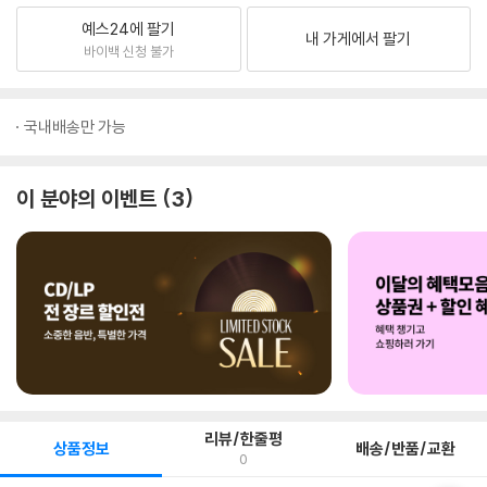
예스24에 팔기
내 가게에서 팔기
바이백 신청 불가
국내배송만 가능
이 분야의 이벤트
3
리뷰/한줄평
상품정보
배송/반품/교환
0