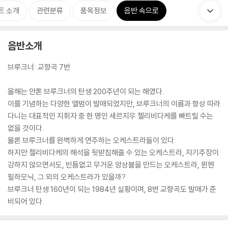
트 소개
관련분류
품목정보
음반 속으로
음반소개
브루크너: 교향곡 7번
올해는 안톤 브루크너의 탄생 200주년이 되는 해였다.
이를 기념하는 다양한 앨범이 발매되었지만, 브루크너의 이름과 항상 따라
다니는 대표적인 지휘자 중 한 명인 세르지우 첼리비다케를 빠트릴 수는
없을 것이다.
물론 브루크너를 완벽하게 연주하는 오케스트라들이 있다.
하지만 첼리비다케의 해석을 뒷받침해줄 수 있는 오케스트라, 자기주장이
강하지 않으면서도, 빈틈없고 무거운 앙상블을 만드는 오케스트라, 뮌헨
필하모닉, 그 외의 오케스트라가 있을까?
브루크너 탄생 160년이 되는 1984년 실황이며, 8번 교향곡도 발매가 준
비되어 있다.