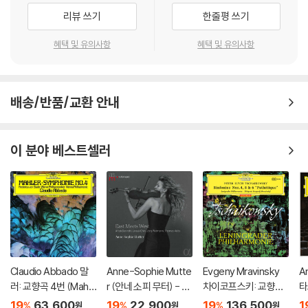
리뷰 쓰기
한줄평 쓰기
혜택 및 유의사항
혜택 및 유의사항
배송/반품/교환 안내
이 분야 베스트셀러
Claudio Abbado 말
Anne-Sophie Mutte
Evgeny Mravinsky
A
러: 교향곡 4번 (Mahle
r (안네 소피 무터) - Ea
차이코프스키: 교향곡
타
r: Symphony No. 4)
st Meets West
4, 5, 6번 '비창' (Tchai
곡
19
63,600
19
22,900
19
136,500
1
%
%
%
원
원
원