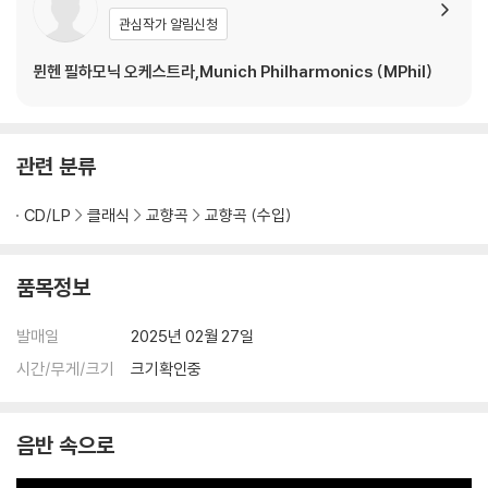
nd Transfiguration)
vorak: From the Ne
관심작가 알림신청
[UHQCD]
w World) [UHQCD]
뮌헨 필하모닉 오케스트라,Munich Philharmonics (MPhil)
관련 분류
CD/LP
클래식
교향곡
교향곡 (수입)
품목정보
발매일
2025년 02월 27일
시간/무게/크기
크기확인중
음반 속으로