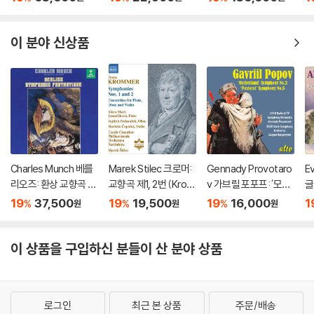
[LP]
kovsky: Symphonie
y
s Op.36, Op.64 & O
t
p.74 'Pathetique')
of
이 분야 신상품
[3 LP]
Charles Munch 베를
Marek Stilec 크로머:
Gennady Provotaro
E
리오즈: 환상 교향곡 (B
교향곡 제1, 2번 (Krom
v 가브릴 포포프: '모국'
글
erlioz: Symphonie F
mer: Orchestral Wor
교향곡 2번, '전원' 교향
번
19
37,500
19
19,500
19
16,000
1
%
%
%
원
원
원
antastique) [SACD]
ks No. 1 & 2)
곡 5번 (Gavriil Popo
주
v: Symphony No. 2
Si
Motherland & Symp
m
이 상품을 구입하신 분들이 산 분야 상품
hony No. 5 Pastoral)
로그인
최근 본 상품
주문/배송