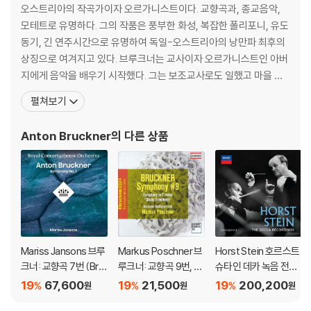
오스트리아의 작곡가이자 오르가니스트이다. 교향곡과, 종교음악,
모테트로 유명하다. 그의 작품은 풍부한 화성, 복잡한 폴리포니, 유도
동기, 긴 연주시간으로 유명하여 독일-오스트리아의 낭만파 최후의
상징으로 여겨지고 있다. 브루크너는 교사이자 오르가니스트인 아버
지에게 음악을 배우기 시작했다. 그는 보조교사로도 일했고 마을 악
단에서 바이올린을 켜기도 했으며 마침내 성 플로리안 성당의 오르가
펼쳐보기
니스트가 되었다. 생전에 오르가니스트로서 국제적인 명성을 얻었으
며, 특히 즉흥 연주에 능했다고 한다. 그는 나이가 들어서도 계속 여러
Anton Bruckner
의 다른 상품
스승에게 작곡이나 대위법 등을 배워나갔으며 빈 음악원과
Mariss Jansons 브루
Markus Poschner 브
Horst Stein 호르스트
크너: 교향곡 7번 (Bru
루크너: 교향곡 9번, 교
슈타인 데카 녹음 전집
ckner: Symphony N
향곡 F단조 ‘습작 교향
(The Decca Recordi
19
67,600
19
21,500
19
200,200
%
%
%
원
원
원
o.7) [2LP]
곡’ (Bruckner: Symp
ngs)