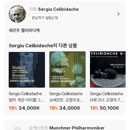
hony No.9, Sympho
ny in F minor)
지휘
Sergiu Celibidache
관심작가 알림신청
세르주 첼리비다케
Sergiu Celibidache
의 다른 상품
Sergiu Celibidache
Sergiu Celibidache
Sergiu Celibidache
말러: 죽은 아이를 그리
슈베르트: 교향곡 8번
브루크너: 교향곡 7번,
는 노래 / R. 슈트라우
'미완성' / 드보르작: 교
테 데움 (Bruckner: Sy
19
34,000
19
34,000
19
50,100
%
%
%
원
원
원
스: 죽음과 변용 (Mahl
향곡 9번 '신세계로부
mphony No.7, Te De
er: Kindertotenliede
터' ((Schubert: Unfin
um)
r, R. Strauss: Death a
ished Symphony / D
오케스트라
Munchner Philharmoniker