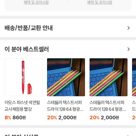
혜택 및 유의사항
혜택 및 유의사항
배송/반품/교환 안내
이 분야 베스트셀러
아모스 파스넷 색연필
스테들러 텍스트서퍼
스테들러 텍스트서퍼
스
교사채점용 빨강
드라이 128 64 형광색
드라이 128 64 형광색
드
연필
연필
연
8
860
20
2,000
20
2,000
2
%
%
%
원
원
원