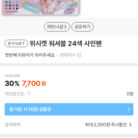
파트너샵
공유하기
위시캣 워셔블 24색 사인펜
문구/GIFT
첫번째 리뷰어가 되어주세요
판매지수
12
11,000
원
30
7,700
YES포인트
0원
앱 다운 시 1천원 상품권
결제혜택
최대 2,000원 즉시할인