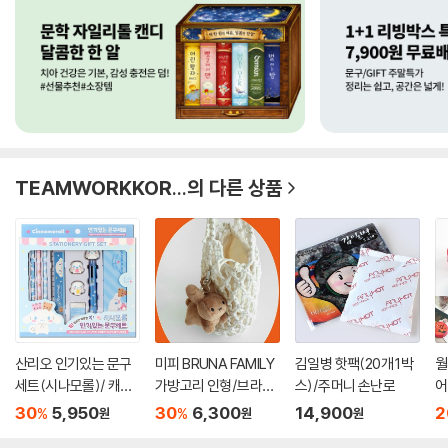
TEAMWORKKOR...
의 다른 상품
산리오 인기있는 문구
미피 BRUNA FAMILY
김일병 핫팩(20개 1박
월
세트(시나모롤)/ 캐릭
가방고리 인형/브라운
스)/주머니 손난로
어
터 학...
화이트...
했
30
5,950
30
6,300
14,900
2
%
%
원
원
원