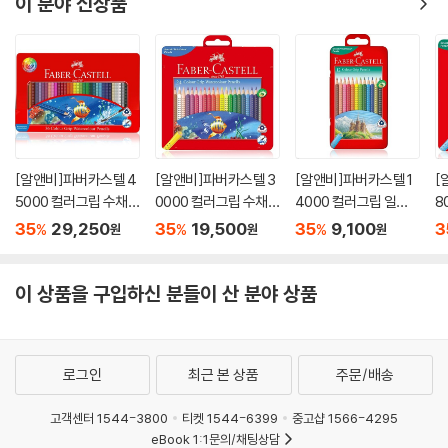
이 분야 신상품
[알앤비]파버카스텔 4
[알앤비]파버카스텔 3
[알앤비]파버카스텔 1
[
5000 컬러그립 수채
0000 컬러그립 수채
4000 컬러그립 일반
8
색연필 36색 틴케이스
색연필 24색 틴케이스
유성색연필 12색 틴케
유
35
29,250
35
19,500
35
9,100
3
%
%
%
원
원
원
116247
116246
이스 116255
이
이 상품을 구입하신 분들이 산 분야 상품
로그인
최근 본 상품
주문/배송
고객센터 1544-3800
티켓 1544-6399
중고샵 1566-4295
eBook 1:1문의/채팅상담