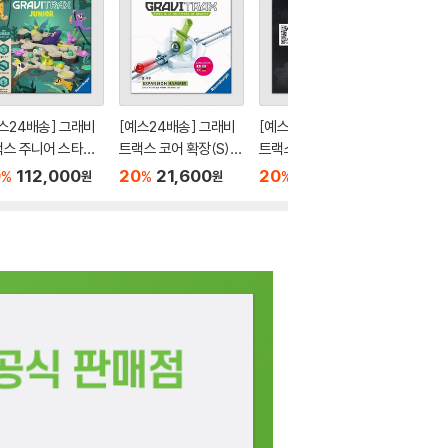
스24배송] 그래비
[예스24배송] 그래비
[예스24배송] 그래비
[예스24
스 주니어 스타터:
트랙스 코어 확장(S):
트랙스 프로 확장(S):
트랙스 코
 / 보드게임
해머 / 마블런[8세이
릴리저 / 보드게임
플립 / 
0
112,000
20
21,600
20
21,600
20
2
%
%
%
%
원
원
원
상,1인이상]
상,1인이