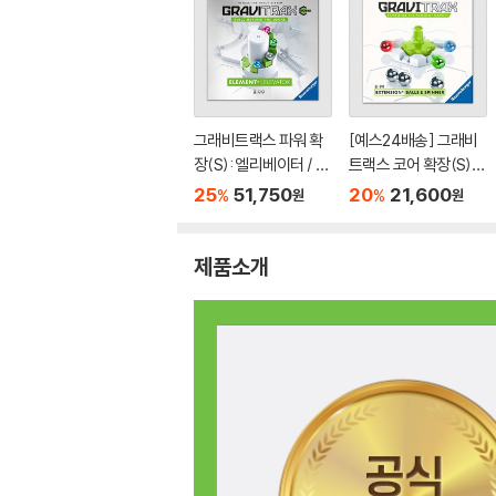
그래비트랙스 파워 확
[예스24배송] 그래비
장(S): 엘리베이터 / 마
트랙스 코어 확장(S):
블런[8세이상,1인이
볼&스피너 / 마블런[8
25
51,750
20
21,600
%
%
원
원
상]
세이상,1인이상]
제품소개