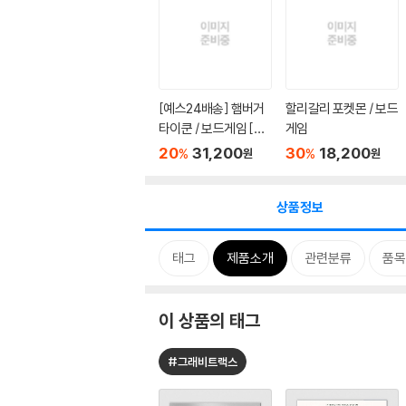
[예스24배송] 햄버거
할리갈리 포켓몬 / 보드
타이쿤 / 보드게임 [만
게임
6세...
20
31,200
30
18,200
%
%
원
원
상품정보
태그
제품소개
관련분류
품목
이 상품의 태그
#그래비트랙스