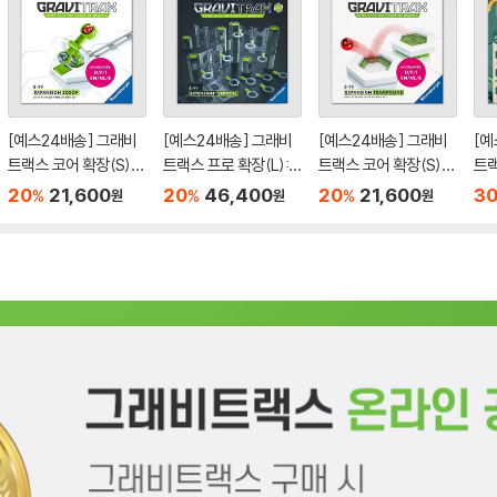
[예스24배송] 그래비
[예스24배송] 그래비
[예스24배송] 그래비
[예
트랙스 코어 확장(S):
트랙스 프로 확장(L):
트랙스 코어 확장(S):
트랙
스쿠프 / 마블런[8세이
버티컬 / 마블런[8세이
트램펄린 / 마블런[8세
정글
20
21,600
20
46,400
20
21,600
3
%
%
%
원
원
원
상,1인이상]
상,1인이상]
이상,1인이상]