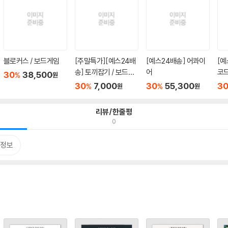
블로커스 / 보드게임
[주말특가][예스24배
[예스24배송] 어콰이
[예
송] 토끼잡기 / 보드게
어
코드
30
38,500
%
원
임
30
7,000
30
55,300
3
%
%
원
원
리뷰/한줄평
0
정보