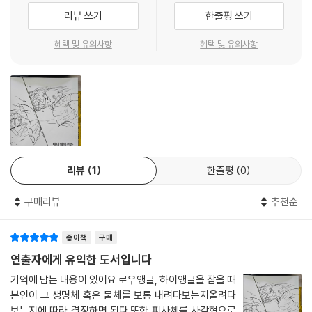
- Over Shoulder Shot 오버 숄더 샷
리뷰 쓰기
한줄평 쓰기
혜택 및 유의사항
혜택 및 유의사항
2. 캐릭터 그룹화
- 이미지 라인?
- 이미지라인 지키면서 다 수 캐릭터 배치해보기
- 3명의 캐릭터를 이용 그룹화 이해하기
- 다수의 그룹화 형성 추가로 새 다수 그룹 추가되는 경우
Part 07. 사물 중심 샷 구성
리뷰
1
한줄평
0
1. 단일 개체
- 로봇
구매리뷰
추천순
- 자동차
- 전투기
종이책
구매
- 바이크
연출자에게 유익한 도서입니다
- 항공모함
기억에 남는 내용이 있어요.로우앵글, 하이앵글을 잡을 때
본인이 그 생명체 혹은 물체를 보통 내려다보는지올려다
2. 다수 개체
보는지에 따라 결정하면 된다.또한 피사체를 사각형으로