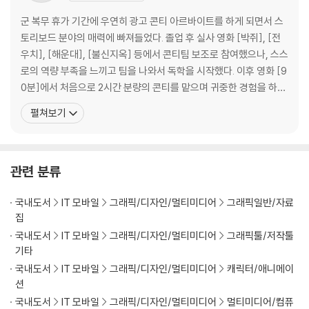
1. 프레임이란?
2. 프레임 비율에 따라 분류
군 복무 휴가 기간에 우연히 광고 콘티 아르바이트를 하게 되면서 스
3. 프레임의 정서적 의미
토리보드 분야의 매력에 빠져들었다. 졸업 후 실사 영화 [박쥐], [전
우치], [해운대], [불신지옥] 등에서 콘티팀 보조로 참여했으나, 스스
Part 04. 레이아웃
로의 역량 부족을 느끼고 팀을 나와서 독학을 시작했다. 이후 영화 [9
0분]에서 처음으로 2시간 분량의 콘티를 맡으며 귀중한 경험을 하게
1. 볼륨(Volume; 화면의 질량감)
됐다. 2D, 3D, 광고 등 다양한 분야에서 스토리보드로 경력을 쌓아오
펼쳐보기
- 볼륨(Voluime)의 이해
다가, 2013년 퍼니플럭스에 입사하여 [슈퍼윙스], [엄마 까투리]에
- 화면과 볼륨의 자성
서 본격적인 3D 애니메이션 스토리보드 작업을 시작했다. 2016년부
- 볼륨의 종류 (포시티브 볼륨, 네거티브 볼륨)
터 현재까지 스토리보드팀의 팀장
- 이미지 단순화
관련 분류
- 네거티브볼륨의 인식
- 볼륨의 활용
국내도서
IT 모바일
그래픽/디자인/멀티미디어
그래픽일반/자료
- 볼륨을 이용한 프레임 변형
집
국내도서
IT 모바일
그래픽/디자인/멀티미디어
그래픽툴/저작툴
Part 05. 렌즈의 이해
기타
국내도서
IT 모바일
그래픽/디자인/멀티미디어
캐릭터/애니메이
1. 투시도법
션
- 투시도 조건
국내도서
IT 모바일
그래픽/디자인/멀티미디어
멀티미디어/컴퓨