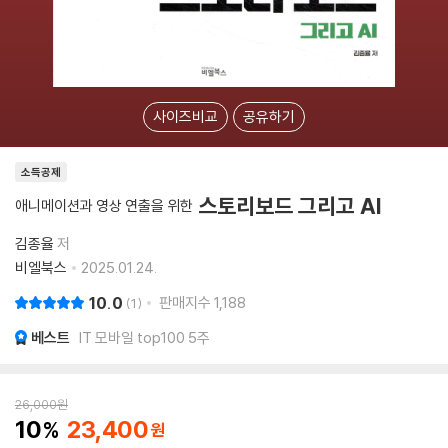
사이즈비교
공유하기
소득공제
스토리보드 그리고 AI
애니메이션과 영상 연출을 위한
김종율
저
비엘북스
2025.01.24.
10.0
판매지수
1,188
1
베스트
IT 모바일 top100 5주
26,000
원
10
23,400