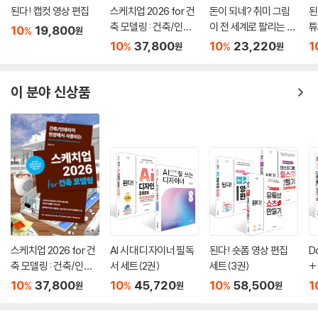
- 위치가 이동되는 카메라 워크
된다! 캡컷 영상 편집
스케치업 2026 for 건
돈이 되네? 취미 그림
된
축 모델링 : 건축/인테
이 전 세계로 팔리는 스
튜
10
19,800
%
원
4. 실전 액션 시퀀스 노하우들
리어 현장에서 사용되
톡 이미지
10
37,800
10
23,220
1
%
%
원
원
는
- 로봇을 이용한 두 그룹의 힘 싸움
- 자동차 탑승 시퀀스
이 분야 신상품
5. 소설 한문장으로 시나리오 각색 및 씬 만들기
6. 간단하게 기획해서 자신만의 애니메틱스 제작
- 기획 순서
- 시나리오
- 캐릭터나 설정 만들기
- 글콘티, 썸네일 구성
- 이미지툴로 이미지 생성
- 사운드파일
스케치업 2026 for 건
AI 시대 디자이너 필독
된다! 숏폼 영상 편집
D
- 프리미어로 편집
축 모델링 : 건축/인테
서 세트(2권)
세트(3권)
+
리어 현장에서 사용되
엔
10
37,800
10
45,720
10
58,500
1
%
%
%
원
원
원
는
Part 09. AI를 활용한 스토리보드