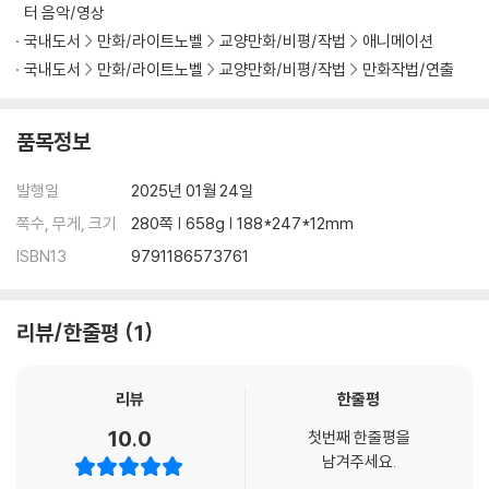
- 프레임에서 카메라 시선의 높이
터 음악/영상
- 소실점
국내도서
만화/라이트노벨
교양만화/비평/작법
애니메이션
- 그려진 그림 안에서 비율 맞추기
국내도서
만화/라이트노벨
교양만화/비평/작법
만화작법/연출
2. 렌즈의 종류와 특징
품목정보
- 표준 렌즈
- 광각 렌즈
발행일
2025년 01월 24일
- 망원 렌즈
- 광각 망원 실제 촬영 예시
쪽수, 무게, 크기
280쪽 | 658g | 188*247*12mm
- AI를 활용한 광각, 망원 이미지 생성
ISBN13
9791186573761
Part 06. 인물 중심 샷 구성
리뷰/한줄평
1
1. 인물을 프레임에 담는 법
- 풀샷 Full shot
리뷰
한줄평
- 미디엄샷 Medium shot
- 바스트샷(BUST SHOT)
10.0
첫번째 한줄평을
- West shot 웨스트 샷
남겨주세요.
- Close up shot 클로즈 업