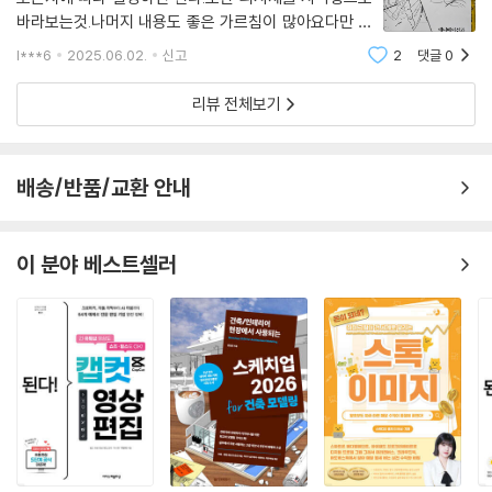
- 크리처
바라보는것.나머지 내용도 좋은 가르침이 많아요다만 뒤
- 로봇들의 나열
로갈수록 첨부된 스토리보드 뿐이라좀더 이론적으로 내
- 로봇 공중낙하
l***6
2025.06.02.
신고
2
댓글
0
용이 강화되었으면 좋았겠습니다
- 드래곤과 파티원
리뷰 전체보기
- 로봇 편대
- 전통적인 대결구도
- 거대 우주선 선달들 대립
배송/반품/교환 안내
Part 08. 스토리보드 제작
이 분야 베스트셀러
1. 시나리오분석
- 세번 정독하기
- 요약해서 적어 보기
- 주요 이미지 정하기
- 글 콘티 작성하기
2. 컷의 연속성 연출
3. 카메라 워크
- 위치가 고정된 카메라 워크