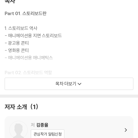
목차
그리고 AI 기반 콘텐츠 제작에 관심 있는 크리에이터들을 위한 필독서이
다. 실무에서 바로 적용할 수 있는 다양한 사례와 실전 가이드를 통해, 독자
Part 01. 스토리보드란
들은 스토리보드 제작의 새로운 가능성을 발견하고 창의적인 연출을 구현
할 수 있을 것이다.
1. 스토리보드 역사
- 애니메이션용 지면 스토리보드
- 광고용 콘티
- 영화용 콘티
- 애니메이션용 애니메틱스
Part 02. 스토리보드 역할
목차 더보기
1. 연출자의 이미지 욕망 실현
2. 시나리오의 텍스트를 이미지로 구현함
3. 제작 매뉴얼
저자 소개
1
4. 제작 효율 및 비용 감소
Part 03. 프레임에 관하여
저
김종율
관심작가 알림신청