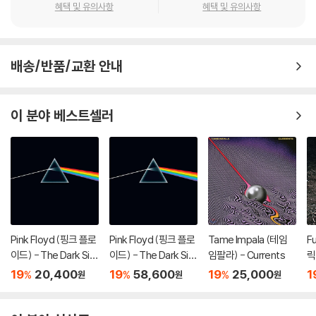
혜택 및 유의사항
혜택 및 유의사항
배송/반품/교환 안내
이 분야 베스트셀러
Pink Floyd (핑크 플로
Pink Floyd (핑크 플로
Tame Impala (테임
F
이드) - The Dark Sid
이드) - The Dark Sid
임팔라) - Currents
릭
e Of The Moon
e Of The Moon [LP]
[
19
20,400
19
58,600
19
25,000
1
%
%
%
원
원
원