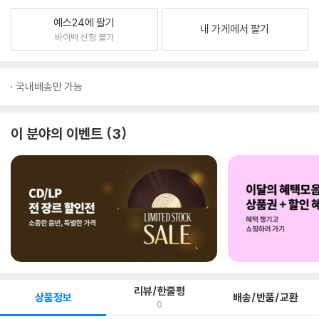
예스24에 팔기
내 가게에서 팔기
바이백 신청 불가
국내배송만 가능
이 분야의 이벤트
3
리뷰/한줄평
상품정보
배송/반품/교환
0