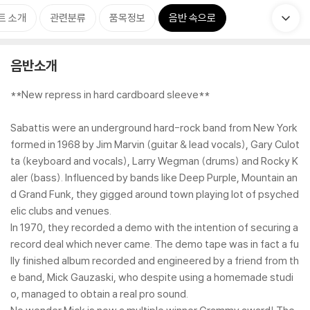
트 소개
관련분류
품목정보
음반 속으로
음반소개
**New repress in hard cardboard sleeve**
Sabattis were an underground hard-rock band from New York
formed in 1968 by Jim Marvin (guitar & lead vocals), Gary Culot
ta (keyboard and vocals), Larry Wegman (drums) and Rocky K
aler (bass). Influenced by bands like Deep Purple, Mountain an
d Grand Funk, they gigged around town playing lot of psyched
elic clubs and venues.
In 1970, they recorded a demo with the intention of securing a
record deal which never came. The demo tape was in fact a fu
lly finished album recorded and engineered by a friend from th
e band, Mick Gauzaski, who despite using a homemade studi
o, managed to obtain a real pro sound.