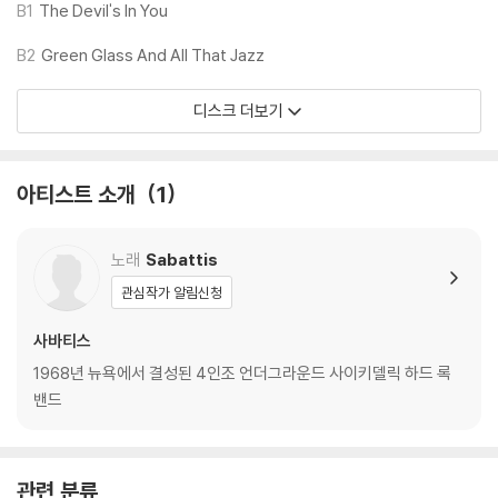
3) 일본 제작 LP는 대부분 겉비닐이 밀봉되어 있지 않습니다.
B1
The Devil's In You
4) 디지털 다운로드 코드는 본사에서 공지 없이 증정 종료될 수 있습니다.
B2
Green Glass And All That Jazz
※ 재생 불량
디스크 더보기
1) 침압 조절 기능이 없는 턴테이블을 사용하시는 경우, (주로 올인원 형태
모델) 다이내믹 사운드의 편차가 큰 트랙을 재생할 때 이상 현상이 발생할
수 있습니다.
아티스트 소개
1
기기 문제로 인해 발생하는 재생 불량 현상에 대해서는 반품/교환이 불가
하니 침압 조절이 가능한 기기에서 재생하실 것을 권유 드립니다.
2) 디스크는 정전기와 먼지로 인해 재생이 원활하지 않은 경우가 있습니
노래
Sabattis
다. 전용 제품으로 이를 제거하면 대부분 해결됩니다.
관심작가 알림신청
3) 바늘에 먼지가 쌓이는 경우에도 재생이 원활하지 않을 수 있습니다.
사바티스
※ 디스크 외관 불량
1968년 뉴욕에서 결성된 4인조 언더그라운드 사이키델릭 하드 록
1) 열을 가하여 제작하는 바이닐 공정 특성상 디스크 표면이 미세하게 울
밴드
렁거리거나 휘어지는 경우가 있습니다.
재생이 불안정한 경우 스태빌라이저를 사용하시면 좀 더 안정적인 재생이
가능합니다.
관련 분류
2) 재생 음역의 왜곡을 최소화 하고 반복 재생시에도 최대한 일관되게 유