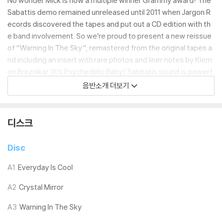
No wonder Mick is now a multiple winner Grammy award! The
Sabattis demo remained unreleased until 2011 when Jargon R
ecords discovered the tapes and put out a CD edition with th
e band involvement. So we’re proud to present a new reissue
of “Warning In The Sky”, remastered from the original tapes a
nd including an insert with rare photos and liner notes by Klem
en Breznikar (It’s Psychedelic Baby) Sabbatis sound is powerf
ul heavy-psych sound with swirling Hammond organ and hard
음반소개 더보기
guitar which brings to mind other obscure acts like Jungle.
디스크
LP 구매시 참고 사항 안내드립니다.
※ 재킷/구성품/포장 상태
Disc
1) 제작/배송 과정에 따라 경미한 재킷 주름, 모서리 눌림, 갈라짐이 발생
할 수 있으며 속지(이너 슬리브)는 디스크와의 접촉으로 인해 갈라질 수
A1
Everyday Is Cool
있습니다.
A2
Crystal Mirror
외관상 불량 확인되는 상품을 개봉 시엔 반품/교환 처리 불가합니다.
2) 디스크 라벨은 공정상 매끄럽게 부착되지 않을 수도 있으며 겉포장 비
A3
Warning In The Sky
닐은 품질보증대상이 아닙니다.