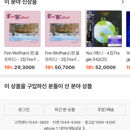
이 분야 신상품
Finn Wolfhard (핀 울
Finn Wolfhard (핀 울
Yes (예스) - 4집 Fra
Y
프하드) - 2집 Fire Fro
프하드) - 2집 Fire Fro
gile [HQCD]
g
m The Hip
m The Hip [컬러 LP]
-
19
29,300
19
50,700
18
52,000
1
%
%
%
원
원
원
이 상품을 구입하신 분들이 산 분야 상품
로그인
최근 본 상품
주문/배송
고객센터 1544-3800
티켓 1544-6399
중고샵 1566-4295
eBook 1:1문의/채팅상담