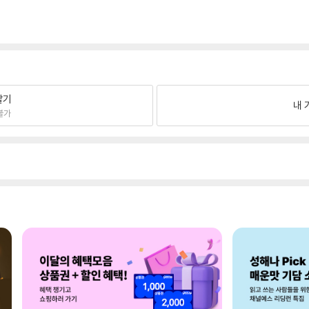
팔기
내 
불가