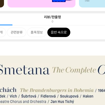
리뷰/한줄평
0
개
관련분류
품목정보
음반 속으로