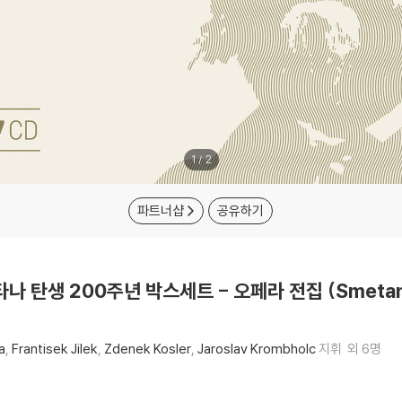
1
/
2
파트너샵
공유하기
타나 탄생 200주년 박스세트 - 오페라 전집 (Smetana:
a
Frantisek Jilek
Zdenek Kosler
Jaroslav Krombholc
지휘
외 6명