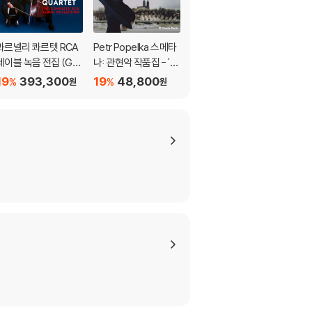
과르넬리 콰르텟 RCA
Petr Popelka 스메타
Neave Trio 피아노 트
레이블 녹음 전집 (Gua
나: 관현악 작품집 - '나
리오 - 스메타나 / 수크
rneri Quartet: The C
의 조국', '리처드 3세',
/ 마르탱 / 콜리지 테일
19
393,300
19
48,800
19
24,000
%
%
%
원
원
원
omplete RCA Albu
'발렌슈타인의 진영',
러 (Rooted)
m Collection 1965-2
'축전 교향곡' 외 (Sme
005)
tana: Symphonic W
orks)