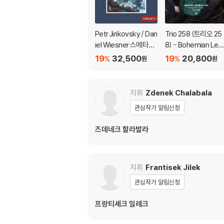
Petr Jirikovsky / Dan
Trio 258 (트리오 25
iel Wiesner 스메타나:
8) - Bohemian Leg
나의 조국 (피아노 편
cy - Piano Trios by 
19
32,500
19
20,800
%
%
원
원
곡) (Smetana: My C
metana, Dvorak, S
ountry For 4 Hands)
k
[HQCD]
지휘
Zdenek Chalabala
관심작가 알림신청
즈데네크 할라발라
지휘
Frantisek Jilek
관심작가 알림신청
프랑티셰크 일레크