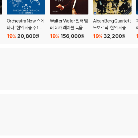
Orchestra Now 스메
Walter Weller 발터 벨
Alban Berg Quartett
a
타나: 현악 사중주 1번 /
러 데카 레이블 녹음 에
드보르작: 현악 사중주
S
베토벤: 피아노 소나타
디션 (The Decca Le
`아메리카` / 스메타나:
19
20,800
19
156,000
19
32,200
%
%
%
원
원
원
u
29번 ‘함머클라비어’
gacy) [20CD 박스세
`나의 생애에서` - 알반
(Transcription as Tr
트]
베르크 콰르텟 (Dvora
anslation - Smetana
k: String Quartet ‘A
& Beethoven)
merican’, Op.51 & 10
5 / Smetana: String
Quartet ‘From my lif
e’ - liv