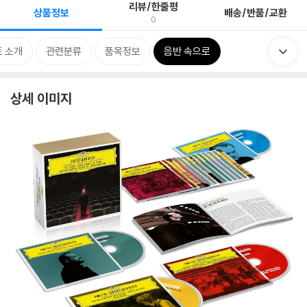
리뷰/한줄평
상품정보
배송/반품/교환
0
 소개
관련분류
품목정보
음반 속으로
상세 이미지