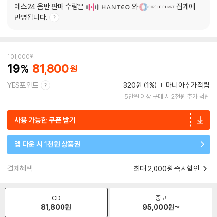
예스24 음반 판매 수량은
와
집계에
반영됩니다.
101,000
원
19
81,800
YES포인트
820원 (1%)
마니아추가적립
5만원 이상 구매 시 2천원 추가 적립
사용 가능한 쿠폰 받기
앱 다운 시 1천원 상품권
결제혜택
최대 2,000원 즉시할인
CD
중고
81,800
원
95,000
원~