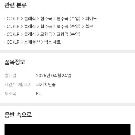
관련 분류
CD/LP
클래식
협주곡
협주곡 (수입)
피아노
CD/LP
클래식
협주곡
협주곡 (수입)
첼로
CD/LP
클래식
교향곡
교향곡 (수입)
CD/LP
스페셜샵
박스 세트
품목정보
발매일
2025년 04월 24일
시간/무게/크기
크기확인중
제조국
EU
음반 속으로