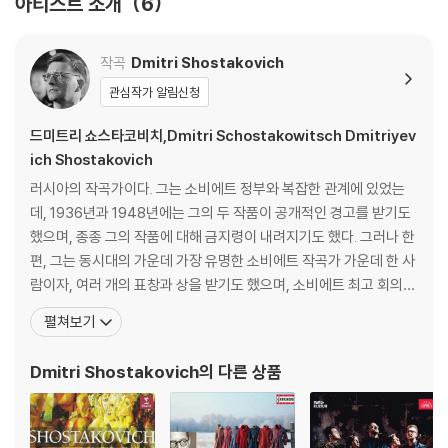
아티스트 소개
6
작곡
Dmitri Shostakovich
관심작가 알림신청
드미트리 쇼스타코비치,Dmitri Schostakowitsch Dmitriyev
ich Shostakovich
러시아의 작곡가이다. 그는 소비에트 정부와 복잡한 관계에 있었는
데, 1936년과 1948년에는 그의 두 작품이 공개적인 경고를 받기도
했으며, 종종 그의 작품에 대해 금지령이 내려지기도 했다. 그러나 한
편, 그는 동시대의 가운데 가장 유명한 소비에트 작곡가 가운데 한 사
람이자, 여러 개의 표창과 상을 받기도 했으며, 소비에트 최고 회의
위원이기도 했다. 초창기의 아방가르드 시기를 제외하면, 쇼스타코
펼쳐보기
비치는 주로 낭만파의 작품을 썼으며, 특히 구스타프 말러의 영향을
많이 받았다. 그러나 그는 거기에 머무르지 않고, 무조주의 형식을 도
Dmitri Shostakovich
의 다른 상품
입하였으며 종종 12음렬 기법을 사용하기도 했