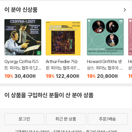
5 Piano Concertos)
s)
5 & 7) 글렌 굴드
르
C
이 분야 신상품
Gyorgy Cziffra 리스
Arthur Fiedler 거슈
Howard Griffiths 생
H
트: 피아노 협주곡 1,2번
윈: 피아노 협주곡 F장
상스: 피아노 협주곡 2
상
(Liszt: Piano Concer
조 (Gershwin: Conc
번 외 (Saint-Saens:
번
19
30,400
19
122,400
19
20,800
1
%
%
%
원
원
원
tos Nos.1 & 2) [UHQ
erto in F, Cuban Ove
Piano Concerto No.
물
CD]
rture, I Got Rhythm)
2 etc)
a
[2LP]
o 
이 상품을 구입하신 분들이 산 분야 상품
to
d
로그인
최근 본 상품
주문/배송
고객센터 1544-3800
티켓 1544-6399
중고샵 1566-4295