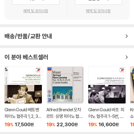
혜택 및 유의사항
혜택 및 유의사항
배송/반품/교환 안내
이 분야 베스트셀러
Glenn Gould 베토벤:
Alfred Brendel 모차
Glenn Gould 바흐: 피
K
피아노 협주곡 1, 2, 3,
르트: 유명 피아노 협주
아노 협주곡 1-5번, 7
쇼
4, 5번 `황제` - 글렌 굴
곡집 (Mozart: The G
번 (Plays Bach: Pian
2
19
17,500
19
22,300
19
16,600
1
%
%
%
원
원
원
드 (Beethoven: The
reat Piano Concerto
o Concertos Nos.1-
리