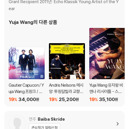
Grant Recipient 2011년: Echo Klassik Young Artist of the Y
ear
Yuja Wang
의 다른 상품
Gautier Capucon / Y
Andris Nelsons 메시
Yuja Wang 유자왕 비
uja Wang 프랑크 / 쇼
앙: 투랑갈릴라 교향곡
엔나 리사이틀 - 스크
팽: 첼로 소나타 (Franc
(Messiaen: Turangal
랴빈, 베토벤 외 (the V
19
34,000
19
25,200
19
35,100
%
%
%
원
원
원
k / Chopin: Cello Son
ila-Symphonie)
ienna Recital)
atas) [UHQCD]
연주
Baiba Skride
관심작가 알림신청