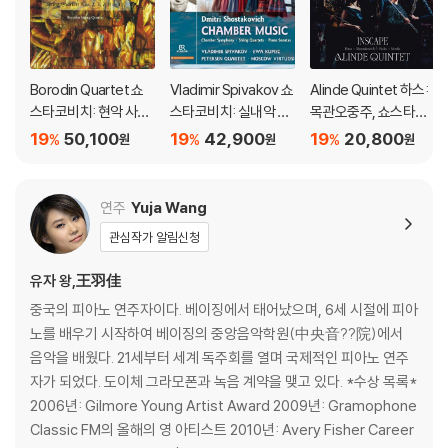
Borodin Quartet 쇼
Vladimir Spivakov 쇼
Alinde Quintet 하스:
스타코비치: 현악 사중
스타코비치: 실내악 선
목관오중주, 쇼스타코
주 2, 3, 7, 8, 12번 (Sh
집 (Shostakovich: C
비치: 현악사중주 8번
19
50,100
19
42,900
19
20,800
%
%
%
원
원
원
ostakovich: String Q
hamber Music)
(목관 편곡), 노바크: 콘
uartets Op.68, Op.7
체르티노 외 (Inscape
3, Op.108, Op.110, O
- Haas, Shostakovic
연주
Yuja Wang
p.133) [UHQCD]
h, Vasks, Novak)
관심작가 알림신청
유자 왕,王羽佳
중국의 피아노 연주자이다. 베이징에서 태어났으며, 6세 시절에 피아
노를 배우기 시작하여 베이징의 중앙음악학원(中央音??院)에서
음악을 배웠다. 21세부터 세계 독주회를 열며 국제적인 피아노 연주
자가 되었다. 도이체 그라모폰과 녹음 계약을 맺고 있다. *수상 목록*
2006년: Gilmore Young Artist Award 2009년: Gramophone
Classic FM의 올해의 영 아티스트 2010년: Avery Fisher Career