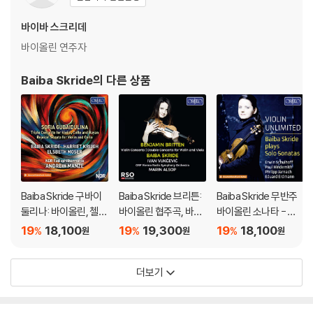
바이바 스크리데
바이올린 연주자
Baiba Skride
의 다른 상품
Baiba Skride 구바이
Baiba Skride 브리튼:
Baiba Skride 무반주
둘리나: 바이올린, 첼
바이올린 협주곡, 바이
바이올린 소나타 - 슐
로, 바얀을 위한 협주곡
올린과 비올라를 위한
호프 / 힌데미트 / 야르
19
18,100
19
19,300
19
18,100
%
%
%
원
원
원
(Sofia Gubaidulina:
협주곡 (Britten: Violin
나흐 / 에르트만 (Schu
Triple Concerto for
Concerto, Double C
lhoff / Hindemith / J
더보기
Violin, Cello and Bay
oncerto for Violin an
arnach / Erdmann: S
an & Rejoice! for Viol
d Viola)
olo Violin Sonatas)
in and Cello)