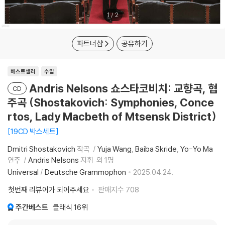
1
/
2
파트너샵
공유하기
베스트셀러
수입
Andris Nelsons 쇼스타코비치: 교향곡, 협
CD
주곡 (Shostakovich: Symphonies, Conce
rtos, Lady Macbeth of Mtsensk District)
19CD 박스세트
Dmitri Shostakovich
작곡
Yuja Wang
Baiba Skride
Yo-Yo Ma
연주
Andris Nelsons
지휘
외 1명
Universal
/
Deutsche Grammophon
2025.04.24.
첫번째 리뷰어가 되어주세요
판매지수
708
주간베스트
클래식
16위