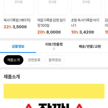
독서기록함 (베이직)
마음기록함 감정 일기
초등 독서기록함 비기
감
장 100일
너 1
이
22
3,500
%
원
20
8,000
10
3,420
1
%
%
원
원
리뷰/한줄평
상품정보
배송/반품/교환
0
제품소개
관련분류
품목정보
제품소개