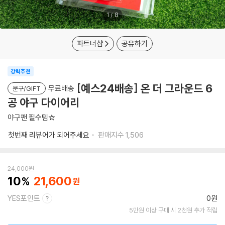
1
/
8
파트너샵
공유하기
강력추천
[예스24배송] 온 더 그라운드 6
무료배송
문구/GIFT
공 야구 다이어리
야구팬 필수템☆
첫번째 리뷰어가 되어주세요
판매지수
1,506
24,000
원
10
21,600
YES포인트
0원
5만원 이상 구매 시 2천원 추가 적립