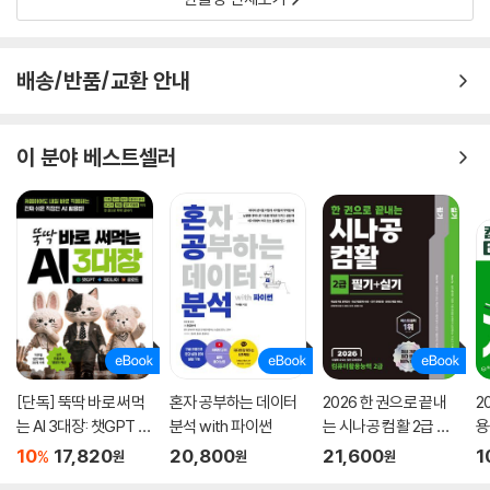
7.1 개요
7.1.1 서론
7.1.2 정의
배송/반품/교환 안내
7.1.3 표현방법
7.1.4 제어 구조
7.1.5 조건
이 분야 베스트셀러
7.2 일상생활 속 알고리즘의 예
7.2.1 예제 1: 스마트폰 구매하기
7.2.2 예제 2: 시험지 정리하기
CHAPTER 08 Python을 활용한 데이터 분석 첫걸음
8.1 Python 소개
8.1.1 프로그래밍
8.1.2 Python
8.2 작업환경 구축
[단독] 뚝딱 바로 써먹
혼자 공부하는 데이터
2026 한 권으로 끝내
2
8.2.1 설치
는 AI 3대장: 챗GPT ·
분석 with 파이썬
는 시나공 컴활 2급 필
용
8.2.2 실행
제미나이 · 클로드
기+실기
문
10
17,820
20,800
21,600
1
8.3 Python 체험
%
원
원
원
8.3.1 계산하기