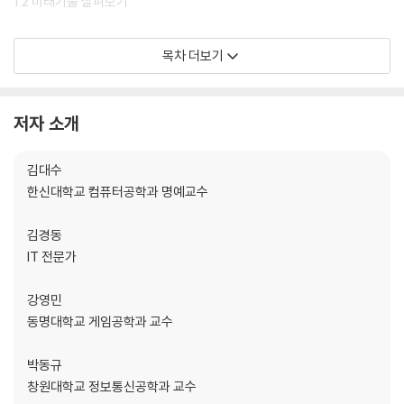
1.2 미래기술 살펴보기
CHAPTER 02 미래사회를 여는 데이터의 힘
목차 더보기
2.1 빅데이터
2.1.1 개요
2.1.2 특징
저자 소개
2.1.3 유형
2.1.4 활용 사례
김대수
2.2 인공지능
한신대학교 컴퓨터공학과 명예교수
2.2.1 개요
2.2.2 구분
김경동
2.2.3 윤리
IT 전문가
2.2.4 활용 사례
강영민
CHAPTER 03 생성형 인공지능
동명대학교 게임공학과 교수
3.1 ChatGPT 소개
3.1.1 GPT란 무엇인가
박동규
3.1.2 어텐션: ChatGPT의 이론적 바탕
창원대학교 정보통신공학과 교수
3.2 프롬프트 엔지니어링