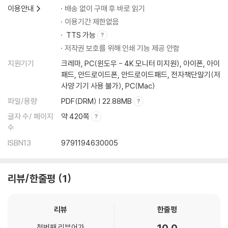
이용안내
배송 없이 구매 후 바로 읽기
4.1.4 특징
4.1.5 필요성
이용기간 제한없음
4.2 하드웨어
TTS 가능
4.2.1 개요
저작권 보호를 위해 인쇄 기능 제공 안함
4.2.2 입출력 장치
지원기기
크레마, PC(윈도우 - 4K 모니터 미지원), 아이폰, 아이
4.2.3 중앙처리 장치
패드, 안드로이드폰, 안드로이드패드, 전자책단말기(저
4.2.4 기억장치
사양 기기 사용 불가), PC(Mac)
4.3 컴퓨터에서의 데이터 표현
파일/용량
PDF(DRM) | 22.88MB
4.3.1 숫자 데이터
글자 수/ 페이지
약 420쪽
4.3.2 문자 데이터
수
ISBN13
9791194630005
CHAPTER 05 소프트웨어와 프로그래밍 언어
5.1 소프트웨어
5.1.1 정의
리뷰/한줄평
1
5.1.2 분류
5.1.3 중요성
5.1.4 활용 사례
리뷰
한줄평
5.2 프로그래밍 언어
10.0
첫번째 리뷰어가