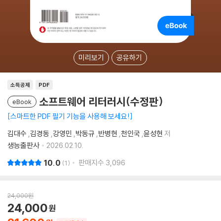
미리보기
공유하기
소득공제
PDF
소프트웨어 리터러시(수정판)
eBook
스마트한 PDF 필기 기능을 사용해 보세요!
김대수
,
김경동
,
강영민
,
박동규
,
반병현
,
천인국
,
윤성현
저
생능출판사
2026.02.10.
10.0
판매지수
3,096
1
24,000
원
24,000