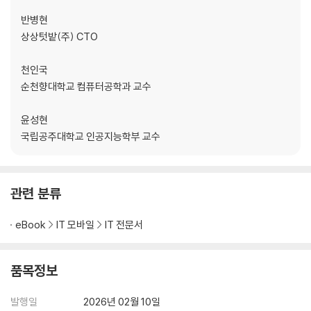
3.2.1 ‘아’ 다르고 ‘어’ 다른 GPT
반병현
3.2.2 프롬프트 엔지니어
상상텃밭(주) CTO
3.2.3 어텐션을 활용한 주입식 교육
3.3 실습: ChatGPT + Excel
천인국
3.3.1 실무 소프트웨어와의 결합
순천향대학교 컴퓨터공학과 교수
3.3.2 GPT와 Excel의 만남
3.3.3 투자 전략 설계하기
윤성현
3.3.4 Excel 함수 선정
국립공주대학교 인공지능학부 교수
3.3.5 ChatGPT 오류 바로잡기
3.3.6 투자 시뮬레이터 제작
3.3.7 수익률 계산
3.3.8 결과 분석
관련 분류
3.3.9 투자 시뮬레이터 활용
eBook
IT 모바일
IT 전문서
CHAPTER 04 컴퓨터와 친해지기
4.1 개요
품목정보
4.1.1 정의
4.1.2 구성요소
발행일
2026년 02월 10일
4.1.3 기능