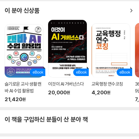
8.3.2 문자열 출력하기
이 분야 신상품
8.3.3 오류
8.3.4 예제: print() 함수
8.4 변수
8.4.1 값 저장하기
8.4.2 변수명 지정
8.4.3 변수 활용
8.4.4 사용자 입력
8.4.5 예제
CHAPTER 09 데이터 다루기
슬기로운 교사 생활 캔
이것이 AI 거버넌스다
교육행정 연수코칭
3
9.1 서론
바 AI 수업 활용법
9
20,000
4,200
원
원
9.2 연산
21,420
7
원
9.2.1 수식과 연산자
9.2.2 연산자 우선순위
9.2.3 예제
이 책을 구입하신 분들이 산 분야 책
9.3 문자열
9.3.1 문자열이란