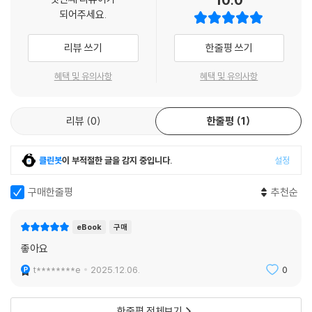
5.2.1 개요
되어주세요.
5.2.2 구분
5.2.3 주요 언어별 특징
리뷰 쓰기
한줄평 쓰기
CHAPTER 06 컴퓨팅 사고
혜택 및 유의사항
혜택 및 유의사항
6.1 개요
6.1.1 정의
6.1.2 필요성
리뷰
0
한줄평
1
6.2 구성요소
6.2.1 분해
클린봇
이 부적절한 글을 감지 중입니다.
설정
6.2.2 패턴인식
6.2.3 추상화
구매한줄평
추천순
6.2.4 알고리즘
6.3 사례
eBook
구매
6.3.1 집 청소
좋아요
6.3.2 대중교통으로 출근하기
6.3.3 여행 계획 세우기
t********e
2025.12.06.
0
CHAPTER 07 알고리즘
한줄평 전체보기