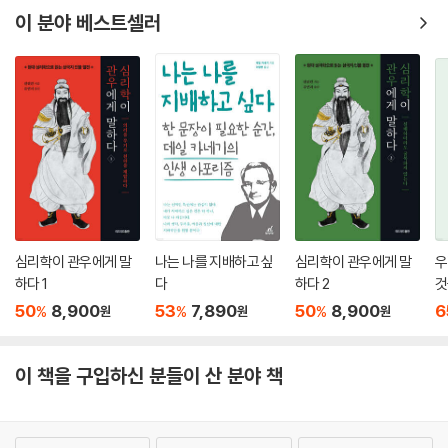
이 분야 베스트셀러
심리학이 관우에게 말
나는 나를 지배하고 싶
심리학이 관우에게 말
우
하다 1
다
하다 2
것
50
8,900
53
7,890
50
8,900
6
%
%
%
원
원
원
이 책을 구입하신 분들이 산 분야 책