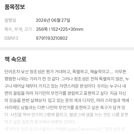
01 욕구는 나를 찾는 단서 138
품목정보
02 남들처럼 살고 싶은 욕망 vs 내가 되고 싶은 욕망 145
03 모든 것은 상상에서 시작된다 151
발행일
2024년 06월 27일
04 창조는 편집이다 157
쪽수, 무게, 크기
356쪽 | 152*225*30mm
창조성을 깨우는 과제 163
ISBN13
9791193210802
4주 나의 고유한 천재성 찾기
01 재능에 대한 오해와 진실 175
02 나 보기를 남 보듯 하라 184
책 속으로
03 과거에 단서가 있다 190
단어조차 낯선 창조성은 뭔가 거대하고, 특별하고, 예술적이고…. 아무튼
04 문제를 발견해야 창조가 시작된다 195
평범한 나와는 거리가 먼 것 같다. 그러나 창조성은 전혀 특별하지 않은, 누
창조성을 깨우는 과제 200
구나 태어날 때부터 가지고 있는 자연스러운 본성이다. 우리는 누구나 내
면의 끌림을 따라 자기만의 무언가를 경험하고 표현하고 싶다. 지금 자신
5주 창조를 시작하지 못하는 두려움 넘어가기
의 모습을 한번 살펴보자. 입고 있는 옷의 색과 디자인, 머리 스타일과 액세
01 유일하게 확실한 것은 불확실함뿐 206
서리에도 남들과는 다른 나만의 무언가를 표현하고 싶은 욕구가 담겨 있
02 창조의 여정은 실패의 향연 212
다. 사진을 찍어 인스타그램에 올리고, 블로그에 글을 쓰는 것도 나를 표현
03 모든 장애물은 수치심에서 비롯된다 220
하고 싶은 창조적 욕구에서 비롯된 것이다.
04 두려움은 사라지지 않는다 226
세계적인 창조성 강사 줄리아 카메론(Julia Cameron)은 “창조성은 피
창조성을 깨우는 과제 231