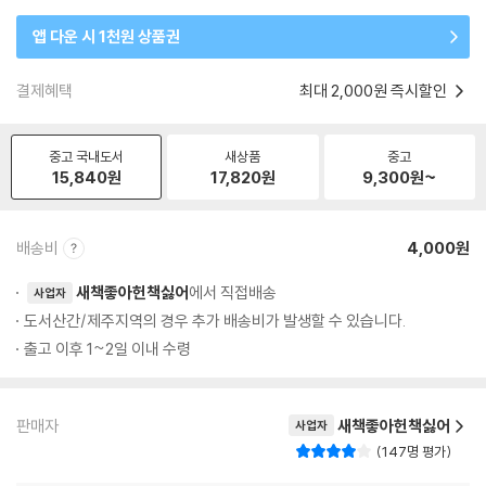
앱 다운 시 1천원 상품권
결제혜택
최대 2,000원 즉시할인
중고 국내도서
새상품
중고
15,840
원
17,820
원
9,300
원~
배송비
4,000원
새책좋아헌책싫어
에서 직접배송
사업자
도서산간/제주지역의 경우 추가 배송비가 발생할 수 있습니다.
출고 이후 1~2일 이내 수령
판매자
새책좋아헌책싫어
사업자
147명 평가