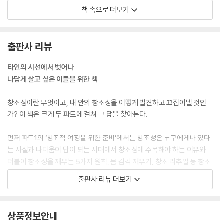
같은 것”이라고 표현했다. 그는 “피가 당신의 몸 안에 흐르고 있지만, 당신
책 속으로 더보기
이 만들어낸 것은 아니듯이, 창조성도 당신의 정신 속에 존재하지만 당신
6주 창조 과정을 지속하는 힘 만들기
이 만들어야 하는 것은 아니다”라고 말한다. 창조성은 노력하고 계발하지
01 시작은 원래 어렵다 241
않아도 우리 안에 언제나 흐르고 있다. 그러니 창조성은 예술가나 과학자
02 최악은 시작도 못하는 것 250
출판사 리뷰
들에게만 있는 특별한 능력이 아니다.
03 창조 과정의 핵심 원동력, 몰입 257
--- p.20
04 나는 미약하나 ‘우리’는 강하다 263
타인의 시선에서 벗어나
창조성을 깨우는 과제 268
나답게 살고 싶은 이들을 위한 책
어른이 되어도 삶을 놀이하듯 산다는 것은 마냥 즐겁게 산다는 뜻이 아니
다. 도전과 실패가 두려운데도 창조성이 안내하는 모험의 길을 명랑하게
7주 창조 과정에 찾아오는 위기와 좌절에 대처하기
창조성이란 무엇이고, 내 안의 창조성을 어떻게 발견하고 끄집어낼 것인
걸어가겠다고 용기를 내는 것이다. 고난을 겪으면서도 현실에 매몰되어 심
01 결과는 내 몫이 아니다 277
가? 이 책은 크게 두 파트에 걸쳐 그 답을 찾아본다.
각해지지 않겠노라 다짐하는 것이다. 모두가 성공을 좇아 열심히 달리는
02 창조성은 후원이 필요하다 285
세상에서 완고하게 나만의 행복에 집중하며 느긋하게 걸어가기를 선택하
03 토끼의 두뇌와 거북이의 마음 292
먼저 파트1의 ‘창조적 여정을 위한 준비’에서는 창조성은 누구에게나 있다
는 것이다. 그래서 어른의 놀이는 아이처럼 저절로 되지 않는다. 놀이가 될
04 언제 어디서든 빛날 수 있는 비결 300
는 사실과 나다움이 답이 되는 시대에서 창조성에 주목해야 하는 이유와
수 없는 고단하고 힘든 삶을 놀이의 재료로 삼아 즐거움과 기쁨으로 변형
창조성을 깨우는 과제 304
더불어 창조성을 깨우는 5가지 원칙, 몸 감각 깨우기, 창조 리추얼 등 창조
시키기로 의도적으로 노력하는 것이다.
성을 깨우는 구체적인 훈련에 대해 알아본다.
출판사 리뷰 더보기
나는 어떻게 하면 내 일과 일상이 놀이가 될 수 있을지 매일 치열하게 고민
8주 계속해서 창조적인 삶을 살아가기
한다. 삶이 무겁고 정체된 느낌이 들 때면 내 일상에 놀이의 다섯 요소 중
01 창조에 완성은 없다 312
파트2 ‘창조성을 깨우는 8주간의 여정’에서는 독자들이 직접 실천해볼 수
무엇이 빠졌는지부터 점검해본다. 빠진 요소를 찾아내서 다시 놀이에 집중
02 가볍게, 명랑하게, 우아하게 319
있도록 워크북 형태로 8주에 걸친 창조성 프로그램을 안내한다. 1주 차에
상품정보안내
하면 무겁게 정체되었던 에너지가 풀리기 시작한다. 내 삶을 놀이로 바꾸
03 나의 창조성에서 우리의 창조성으로 324