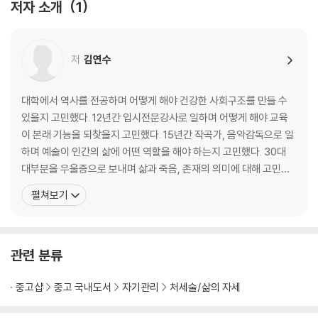
저자 소개
1
03 창조성은 경험하는 것이다 66
Part 2 창조성을 깨우는 8주간의 여정
저
김연수
1주 창조성이 꽃필 수 있는 환경 조성하기
01 공간이 바뀌면 사람이 바뀐다 76
대학에서 역사를 전공하며 어떻게 해야 건강한 사회구조를 만들 수
02 Doing보다 중요한 Non-doing 83
있을지 고민했다. 12년간 입시전문강사로 일하며 어떻게 해야 교육
03 가장 중요한 환경은 사람 88
이 본래 기능을 되찾을지 고민했다. 15년간 작곡가, 음악감독으로 일
창조성을 깨우는 과제 97
하며 예술이 인간의 삶에 어떤 역할을 해야 하는지 고민했다. 30대
대부분을 우울증으로 보내며 삶과 죽음, 존재의 의미에 대해 고민했
2주 창조성이 자라날 수 있는 내면 환경 점검하기
다. 이후 심리상담사로 사람들의 마음을 치유하며 보다 쉽고 본질적
펼쳐보기
01 모든 일의 0순위는 자기 존중 106
인 치유와 성장을 이끌어낼 방법을 고민했다. 고민의 답을 찾아 사회
02 격려와 응원은 창조성의 연료 111
과학, 철학, 인문학, 심리, 영성 등을 두루 공부했고, 그 결과 ‘창조적
03 정말로 두려운 건 가능성이다 118
본성을 깨우는 것이 건강한 개인과 조화로운 사
04 용기는 믿음에서 나온다 125
관련 분류
창조성을 깨우는 과제 130
중고샵
중고 국내도서
자기관리
처세술/삶의 자세
3주 창조적인 욕구 깨워내기