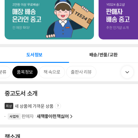
도서정보
배송/반품/교환
분류
품목정보
책 속으로
출판사 리뷰
중고도서 소개
새 상품에 가까운 상품
최상
판매자 :
새책좋아헌책싫어
사업자
책소개