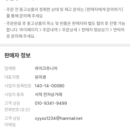
는 창조성이 꽃필 수 있는 환경을 조성하는 방법, 2주 차에는 창조성이 자
려는 노력은 그 어떤 수행보다 강력하게 나를 성장시켰다. 놀기 위해 노력
창조성을 깨우는 과제 331
라날 수 있는 내면의 환경을 점검하기, 3주 차에는 창조적인 욕구를 깨워
주문 전 중고상품의 정확한 상태 및 재고 문의는 [판매자에게 문의하기]
하면서 나는 심각함에서 벗어나 가벼워졌고, 그래서 용감해졌고, 할 수 없
내는 과정, 4주 차에는 나의 고유한 천재성을 찾아내는 방법, 5주 차에는
를 통해 문의해 주세요.
다고 생각한 일에 계속 도전할 수 있었다. 그래서 나는 내가 앞으로도 더 잘
부록 소모임을 위한 가이드 333
창조를 시작하지 못하게 만드는 가장 큰 장애물인 두려움을 뛰어넘는 방
주문완료 후 중고상품의 취소 및 반품은 판매자와 별도 협의 후 진행 가능
놀 수 있게 되길 바란다. 그리고 더 많은 사람이 잘 놀 수 있게 되길 열망하
에필로그 340
법, 6주 차에는 창조 과정을 지속하는 힘을 만들어가는 과정, 7주 차에는
합니다. 마이페이지 > 주문내역 > 주문상세 > 판매자 정보보기 > 연락처
며 이 책을 쓰고 있다(글쓰기의 고통을 ‘놀이’로 승화하려 매일 버둥대면서
미주 344
창조 과정에서 찾아오는 위기와 좌절에 어떻게 대처할 것인지, 8주 차에는
로 문의해 주세요.
말이다!).
참고자료 349
지속적으로 창조적인 삶을 살아가기 위해 어떻게 해야 할지 함께 고민하고
--- p.50
실천해본다. 부록으로 창조성 계발 소모임을 위한 가이드를 마련해서 내용
판매자 정보
에 풍부함을 더했다.
창조성을 깨우는 과제
업체명
라이크주니어
1. 북미 원주민식 이름 짓기
대표자명
유미경
지금까지 수많은 질문에 답하면서 찾은 나의 이미지를 한 문장으로 정의해
사업자 등록번호
140-14-00080
서 이름을 지어보자. ‘바다 위로 뜨는 달’, ‘알을 깨고 나온 용기’, ‘유혹하는
사업자 종목
서적 전자상거래
공작새’ 등 북미 원주민들이 짓는 이름처럼 나의 이름을 은유적으로 지어
보자. 그리고 이름을 짓고 나면 그 이름을 상징하는 나만의 문양을 만들어
고객 상담
010-9341-9499
보자.
전화번호(유선)
고객 상담
cyyss1234@hanmail.net
북미 원주민식 이름 : 나는 이다.
이메일
나만의 문양 :