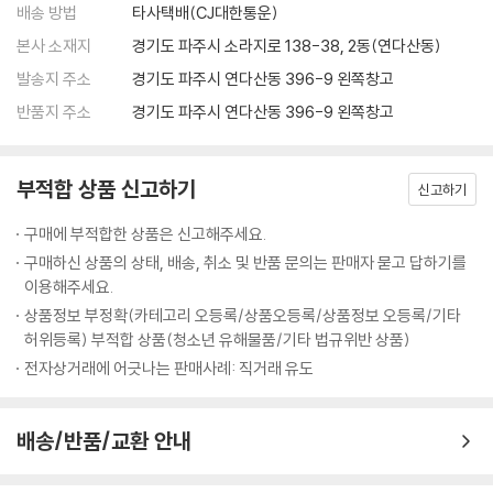
배송 방법
타사택배(CJ대한통운)
--- p.200
본사 소재지
경기도 파주시 소라지로 138-38, 2동(연다산동)
굳이 남들에게 존재 가치를 증명하려고 애쓰지 않아서, 언제 어디서나 자
발송지 주소
경기도 파주시 연다산동 396-9 왼쪽창고
기 모습 그대로 편안하게 존재한다. 그런 모습에 사람들은 홀린 듯이 끌린
반품지 주소
경기도 파주시 연다산동 396-9 왼쪽창고
다. 자기 자신으로 존재하는 것보다 더 매력적인 것은 없기 때문이다. 자신
의 존재를 신뢰하고 사랑하는 사람은 다른 사람의 인정이나 사랑이 필요하
지 않지만, 언제나 어디서나 더 많은 사랑과 인정, 관심이 쏟아진다.
부적합 상품 신고하기
신고하기
나도 모르게 내가 가진 것이 부족하고, 남들이 인정할 만한 것이 없어 초라
구매에 부적합한 상품은 신고해주세요.
하게 느껴지는 순간, ‘바로 지금이 내 존재를 신뢰하는 법을 배울 때’라는
구매하신 상품의 상태, 배송, 취소 및 반품 문의는 판매자 묻고 답하기를
것을 기억하자. 인정받고 싶은 욕구는 인정을 받아야 끝이 난다. 외부적인
이용해주세요.
조건이나 성취가 아닌 내 존재가 가진 것들을 나 스스로 충분히 인정해주
상품정보 부정확(카테고리 오등록/상품오등록/상품정보 오등록/기타
자. 내 손에 들려 있는 보석의 아름다움을 발견하며, 지금 이 순간 내가 이
허위등록) 부적합 상품(청소년 유해물품/기타 법규위반 상품)
미 ‘멋진 존재’라는 것을 즐겨보자. 외부적으로는 아무것도 없는데도 존재
전자상거래에 어긋나는 판매사례: 직거래 유도
자체에 집중하며 자신감에 충만한 사람은 그 누구보다 빛날 수밖에 없다.
--- p.303
배송/반품/교환 안내