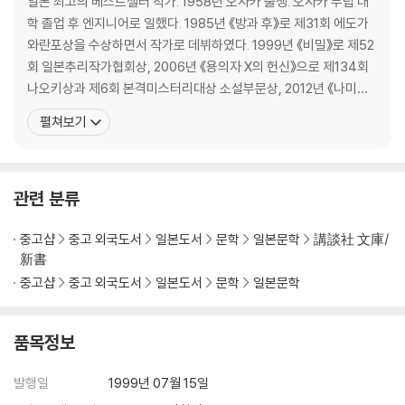
일본 최고의 베스트셀러 작가. 1958년 오사카 출생. 오사카 부립 대
학 졸업 후 엔지니어로 일했다. 1985년 《방과 후》로 제31회 에도가
와란포상을 수상하면서 작가로 데뷔하였다. 1999년 《비밀》로 제52
회 일본추리작가협회상, 2006년 《용의자 X의 헌신》으로 제134회
나오키상과 제6회 본격미스터리대상 소설부문상, 2012년 《나미야
잡화점의 기적》으로 제7회 중앙공론문예상, 2013년 《몽환화》로 제
펼쳐보기
26회 시바타렌자부로상, 2014년 《기도의 막이 내릴 때》로 제48회
요시카와에이지 문학상을 수상했다. 주요 작품으로는 《동급생》 《라
플라스의 마녀》 《가면산장 살인사건》
관련 분류
중고샵
중고 외국도서
일본도서
문학
일본문학
講談社 文庫/
新書
중고샵
중고 외국도서
일본도서
문학
일본문학
품목정보
발행일
1999년 07월 15일