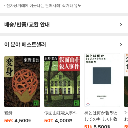
전자상거래에 어긋나는 판매사례: 직거래 유도
배송/반품/교환 안내
이 분야 베스트셀러
變身
假面山莊殺人事件
神とは何か 哲學と
してのキリスト敎
55
4,500
50
4,000
%
%
원
원
51
5,500
5
%
원