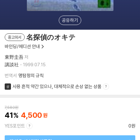
공유하기
名探偵のオキテ
중고외서
바인딩/에디션 안내
東野圭吾
저
講談社
1999.07.15.
번역서
명탐정의 규칙
사용 흔적 약간 있으나, 대체적으로 손상 없는 상품
상
7,580
원
41
4,500
YES포인트
0원