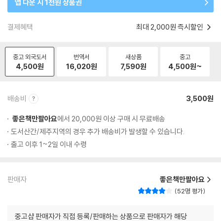
앱 다운 시 1천원 상품권
결제혜택
최대 2,000원 즉시할인
중고 외국도서
번역서
새상품
중고
4,500
원
16,020
원
7,590
원
4,500
원~
배송비
3,500원
좋은책만팔아요
에서 20,000원 이상 구매 시 무료배송
도서산간/제주지역의 경우 추가 배송비가 발생할 수 있습니다.
출고 이후 1~2일 이내 수령
판매자
좋은책만팔아요
52명 평가
중고샵 판매자가 직접 등록/판매하는 상품으로 판매자가 해당