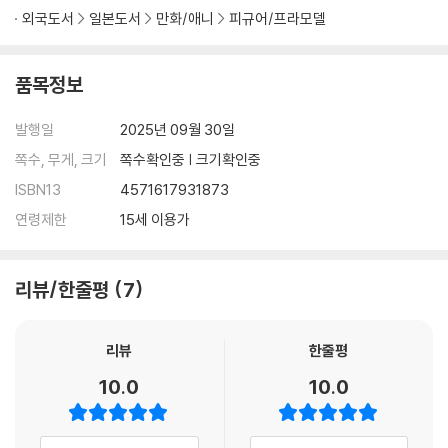
외국도서
일본도서
만화/애니
피규어/프라모델
품목정보
발행일
2025년 09월 30일
쪽수, 무게, 크기
쪽수확인중 | 크기확인중
ISBN13
4571617931873
연령제한
15세 이용가
리뷰/한줄평
7
리뷰
한줄평
10.0
10.0