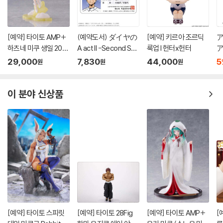
[예약] 타이토 AMP+
(예약도서) ダイヤの
[예약] 키르아 조르딕
ア
하츠네 미쿠 생일 202
A act II -Second Sea
룩업 l 헌터x헌터
ア
6 Star Dreamy 버전 l
son- 學生?風カ-ド
も
29,000
7,830
44,000
5
원
원
원
보컬로이드
?村?純
이 분야 신상품
[예약] 타이토 스피릿
[예약] 타이토 28Fig
[예약] 타이토 AMP+
[