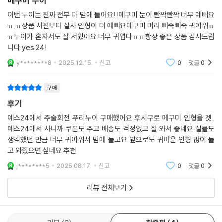
메구미 누이
이번 누이는 진짜 전부 다 맘에 들어요!!메구미 눈이 빤짝빤짝 너무 예뻐요
ㅠ.ㅠ상품 사진보다 실사 인형이 더 예뻐요메구미 머리 삐죽삐죽 귀여워ㅠ
ㅠ누이가 혼자서도 잘 서있어요 너무 귀엽다ㅠㅠ항상 좋은 상품 감사드립
니다 yes 24!
y********8
2025.12.15.
신고
0
댓글
0
구매
후기
예스24에서 주술회전 푸리누이 구매했어요 후시구로 메구미 인형을 겟..
예스24에서 사니까 쿠폰도 주고 배송도 걱정없고 잘 와서 좋네요 실물도
생각했던 만큼 너무 귀여워서 맘에 들고요 앞으로도 귀여운 인형 많이 들
고 와줬으면 싶네요 추천
j********5
2025.08.17.
신고
0
댓글
0
리뷰 전체보기