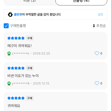
리뷰
3
한줄평
4
클린봇
이 부적절한 글을 감지 중입니다.
설정
구매한줄평
추천순
구매
메구미 귀여워요!
z********k
2026.02.25.
0
구매
비싼 이유가 있는 누이
y********8
2025.12.15.
0
구매
귀여워요