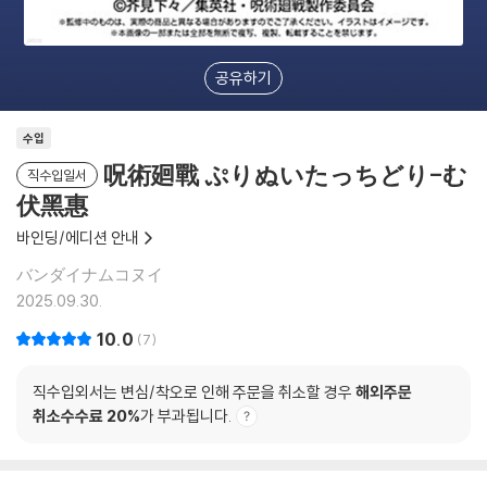
공유하기
수입
呪術廻戰 ぷりぬいたっちどり-む
직수입일서
伏黑惠
바인딩/에디션 안내
バンダイナムコヌイ
2025.09.30.
10.0
7
직수입외서는 변심/착오로 인해 주문을 취소할 경우
해외주문
취소수수료 20%
가 부과됩니다.