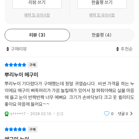
리뷰 쓰기
한줄평 쓰기
혜택 및 유의사항
혜택 및 유의사항
리뷰
3
한줄평
4
구매리뷰
추천순
구매
뿌리누이 메구미
뿌리누이 기다렸다가 구매했는데 정말 귀엽습니다.. 비싼 가격을 하는 누
이에요 메구미 삐죽머리가 가끔 눌릴때가 있어서 잘 펴줘야해요 실물 마음
에 들고 눈이 반짝반짝 너무 예뻐요 크기가 손바닥보다 크고 옷 퀼리티도
좋아요 마음에 들어요~~
s*****7
2026.02.10.
신고
0
댓글
0
구매