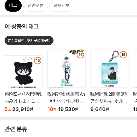
태그
관련분류
품목정보
이 상품의 태그
#주술회전_후시구로메구미
15
15
15
(예약도서) 呪術廻戰
呪術廻戰 伏黑惠 Ani
呪術廻戰 2期 第3彈
呪
ちみけもますこっ
-Art パ-ツ付きBIG
アクリルキ-ホル
-
と 2 伏黑惠
アクリルスタンド
ダ- OB 伏黑惠
ポ
5
22,910
10
19,530
9,640
1
%
%
원
원
원
관련 분류