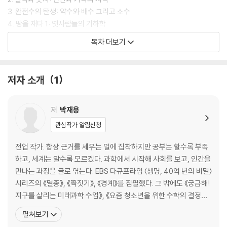
3. 완전수의 탄생: 약수와 배수 그리고 소수
4. 땅을 재다 1: 옛사람들의 기하학
5. 땅을 재다 2: 그리스와 로마의 기하학
목차 더보기
2장 수학을 뒤흔든 결정적 장면
저자 소개
1
1. 수학의 달인 인도인: 0의 탄생
2. 별의 위치를 정하다: 삼각법
3. 수체계 자연수에서 복소수까지
저
박재용
관심작가 알림신청
3장 현대 문명을 움직이는 수학 개념
전업 작가. 항상 근거를 세우는 일에 집착하지만 공부는 할수록 부족
1. 제곱에 제곱을 더하면: 로그와 지수
하고, 세계는 알수록 모르겠다. 과학에서 시작해 사회를 보고, 인간을
2. 도박에서 컴퓨터까지: 확률론의 탄생과 전개
만나는 과정을 글로 엮는다. EBS 다큐프라임 〈생명, 40억 년의 비밀〉
3. 현대 수학의 총아: 집합
시리즈의 《멸종》, 《짝짓기》, 《경계》를 집필했다. 그 밖에도 《궁금해!
4. 해석기하학: 방정식과 함수
지구를 살리는 미래과학 수업》, 《요즘 청소년을 위한 수학의 결정적
5. 극한을 정복하라: 미적분
순간》, 《여기는 기상청! 내일의 날씨를 알려드립니다》, 《탄소 중립으
펼쳐보기
로 지구를 살리자고?》, 《지속가능한 세상을 위한 통계 이야기》, 《녹