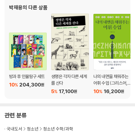
닫는 글
색성장 말고 기후정의》, 《웰컴 투 사이언스 월드》, 《괴담으로 과학하
박재용
의 다른 상품
기》, 《모든 진화
방과 후 인물탐구 세트
생명은 각자 다른 세계
나의 내면을 채워주는
를 산다
어휘 수업 (그리스어,
10
204,300
%
원
라틴어 편)
5
17,100
10
16,200
%
%
원
원
관련 분류
국내도서
청소년
청소년 수학/과학