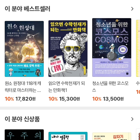
이 분야 베스트셀러
원소 원정대: 118개 캐
읽으면 수학천재가 되
청소년을 위한 코스모
수
릭터로 마스터하는 주
는 만화책 1
스
1
기율표 공략집
10
17,820
10
15,300
10
13,500
%
%
%
원
원
원
이 분야 신상품