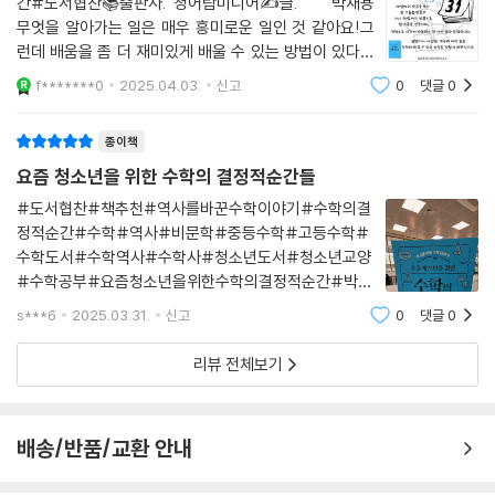
간#도서협찬📚출판사. 청어람미디어✍️글. 박재용
무엇을 알아가는 일은 매우 흥미로운 일인 것 같아요!그
런데 배움을 좀 더 재미있게 배울 수 있는 방법이 있다면
솔깃하지 않나요?영어단어를 외울 때,＜어원＞을 통해
f*******0
2025.04.03.
신고
0
댓글
0
익히게 된다면 기억에 오래 남죠!수학도 ＜개념＞을 익힐
때,＜역사＞를 통해 배우게 된다면 어떨까요?
종이책
요즘 청소년을 위한 수학의 결정적순간들
#도서협찬#책추천#역사를바꾼수학이야기#수학의결
정적순간#수학#역사#비문학#중등수학#고등수학#
수학도서#수학역사#수학사#청소년도서#청소년교양
#수학공부#요즘청소년을위한수학의결정적순간#박재
용#청어람미디어중학교에 간 아들이 첫 수학시험을 보
s***6
2025.03.31.
신고
0
댓글
0
고 충격을 받았다!초등학교 때 꽤나 공부 잘한다는 소리
를 들었고 모범생이었던 아들이라 나 또한 충격이었다.유
리뷰 전체보기
난히 수학 점수만 낮게
배송/반품/교환 안내