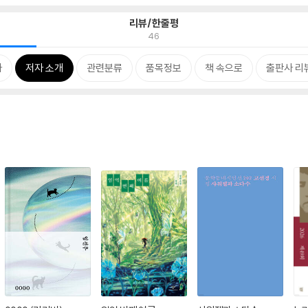
리뷰/한줄평
46
차
저자 소개
관련분류
품목정보
책 속으로
출판사 리