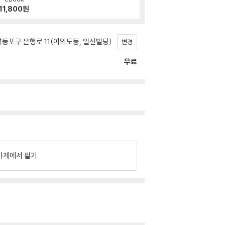
11,800
원
등포구 은행로 11(여의도동, 일신빌딩)
변경
무료
가게에서 팔기