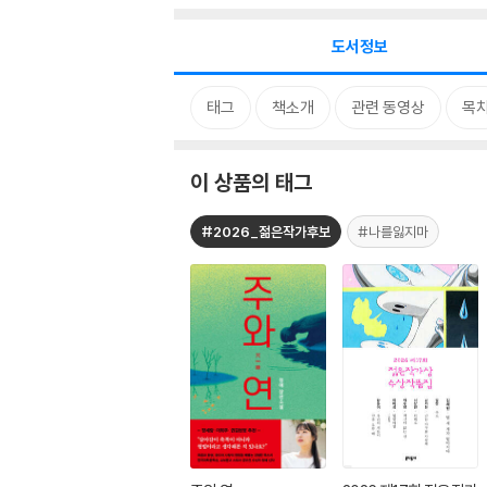
도서정보
태그
책소개
관련 동영상
목
이 상품의 태그
#2026_젊은작가후보
#나를잃지마