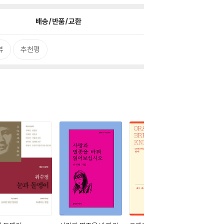
배송/반품/교환
뷰
추천평