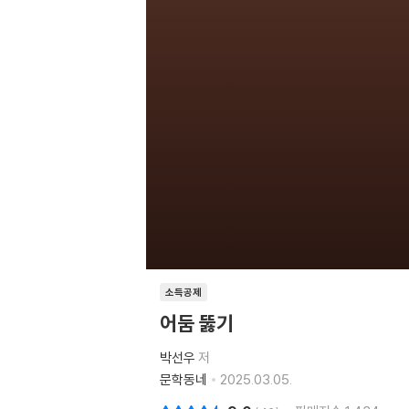
소득공제
어둠 뚫기
박선우
저
문학동네
2025.03.05.