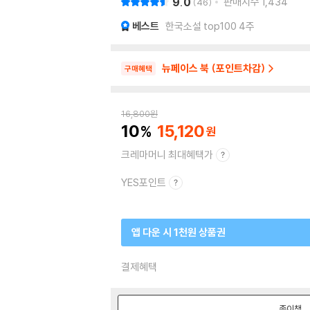
9.0
판매지수
1,434
46
베스트
한국소설 top100 4주
뉴페이스 북 (포인트차감)
구매혜택
16,800
원
10
15,120
크레마머니 최대혜택가
YES포인트
앱 다운 시 1천원 상품권
결제혜택
종이책