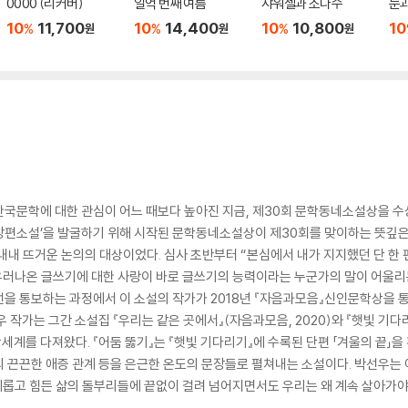
0000 (리커버)
일억 번째 여름
샤워젤과 소다수
눈
10
11,700
10
14,400
10
10,800
10
%
%
%
원
원
원
국문학에 대한 관심이 어느 때보다 높아진 지금, 제30회 문학동네소설상을 수상
장편소설’을 발굴하기 위해 시작된 문학동네소설상이 제30회를 맞이하는 뜻깊은
정 내내 뜨거운 논의의 대상이었다. 심사 초반부터 “본심에서 내가 지지했던 단 
 우러나온 글쓰기에 대한 사랑이 바로 글쓰기의 능력이라는 누군가의 말이 어울
선을 통보하는 과정에서 이 소설의 작가가 2018년 『자음과모음』신인문학상을 
 작가는 그간 소설집 『우리는 같은 곳에서』(자음과모음, 2020)와 『햇빛 기다
계를 다져왔다. 『어둠 뚫기』는 『햇빛 기다리기』에 수록된 단편 「겨울의 끝」을 
 끈끈한 애증 관계 등을 은근한 온도의 문장들로 펼쳐내는 소설이다. 박선우는 
 괴롭고 힘든 삶의 돌부리들에 끝없이 걸려 넘어지면서도 우리는 왜 계속 살아가야