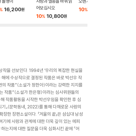
과 돌멩이
사랑과 멸종을 바꿔 읽
오렌지와 빵칼
사랑과 
어보십시오
16,200
10
11,700
10
1
%
%
%
원
원
10
10,800
%
원
작을 선보인다. 1994년 ‘우리의 복잡한 현실을
 해에 수상작으로 결정된 작품은 바로 박선우 작
한 편의 작품”(소설가 정한아)이라는 강력한 지지를
리는 작품”(소설가 한은형)이라는 심사위원들의
통해 작품활동을 시작한 박선우임을 확인한 후 심
리기』(문학동네, 2022)를 통해 다채로운 사랑의
확장한 장편소설이다. 「겨울의 끝」은 삼십대 남성
여기에 사랑과 관계에 대한 더욱 깊이 있는 에피
 하는지에 대한 질문을 더욱 심화시킨 끝에 『어