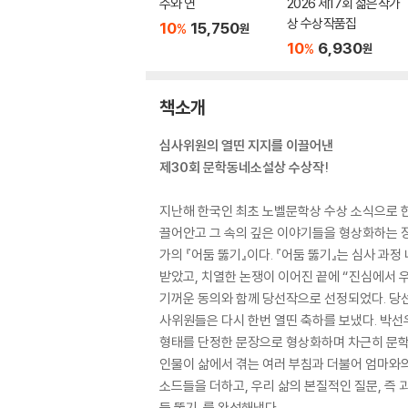
주와 연
2026 제17회 젊은작가
상 수상작품집
10
15,750
%
원
10
6,930
%
원
책소개
심사위원의 열띤 지지를 이끌어낸
제30회 문학동네소설상 수상작!
지난해 한국인 최초 노벨문학상 수상 소식으로 한
끌어안고 그 속의 깊은 이야기들을 형상화하는 
가의 『어둠 뚫기』이다. 『어둠 뚫기』는 심사 과
받았고, 치열한 논쟁이 이어진 끝에 “진심에서
기꺼운 동의와 함께 당선작으로 선정되었다. 당
사위원들은 다시 한번 열띤 축하를 보냈다. 박선우
형태를 단정한 문장으로 형상화하며 차근히 문학세
인물이 삶에서 겪는 여러 부침과 더불어 엄마와의
소드들을 더하고, 우리 삶의 본질적인 질문, 즉
둠 뚫기』를 완성해냈다.