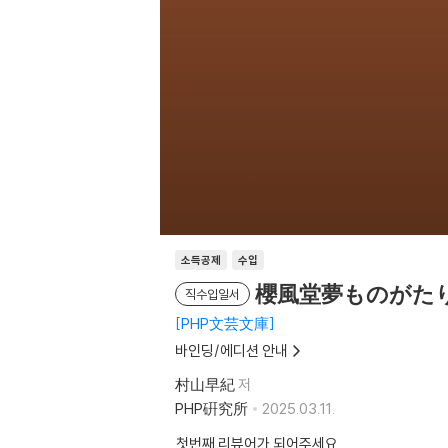
소득공제
수입
櫻風堂夢ものがた
직수입일서
PHP文芸文庫
바인딩/에디션 안내
村山早紀
저
PHP硏究所
2025.03.11.
첫번째 리뷰어가 되어주세요