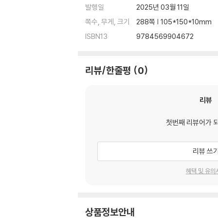
발행일
2025년 03월 11일
쪽수, 무게, 크기
288쪽 | 105*150*10mm
ISBN13
9784569904672
리뷰/한줄평
0
리뷰
첫번째 리뷰어가 
리뷰 쓰
혜택 및 유의
상품정보안내