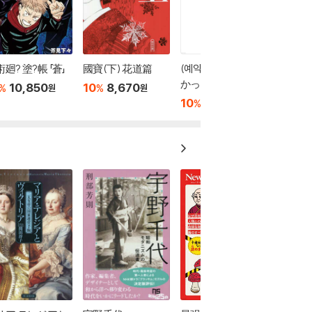
廻? 塗?帳 「蒼」
國寶(下) 花道篇
(예약도서) 歌われな
かった海賊へ
10,850
10
8,670
%
%
원
원
10
11,930
%
원