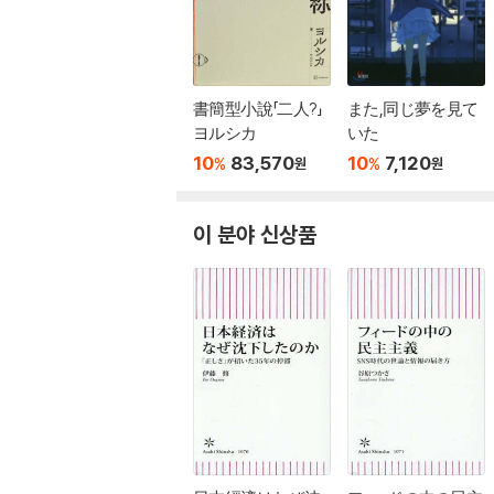
書簡型小說「二人?」
また,同じ夢を見て
ヨルシカ
いた
10
83,570
10
7,120
%
%
원
원
이 분야 신상품