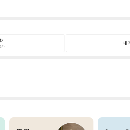
팔기
내 
불가