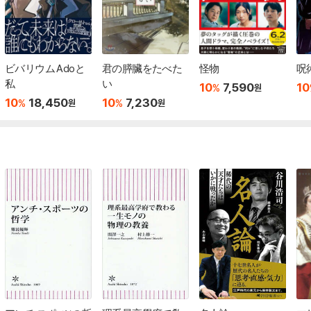
ビバリウム Adoと
君の膵臟をたべた
怪物
呪術
私
い
10
7,590
10
%
원
10
18,450
10
7,230
%
%
원
원