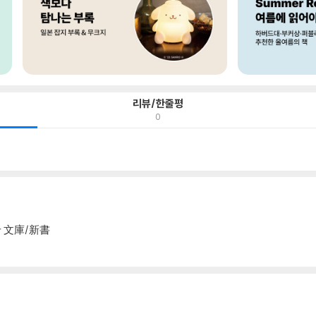
리뷰/한줄평
0
 文庫/新書