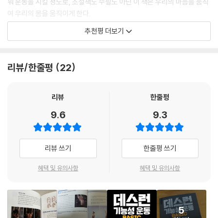
워 운동을 시킬 정도로, 소설책도 수필도 아닌 이 책은 우리의 마음을 움직
15 엎드려서 T운동 | 162
기능성 스트레칭의 가장 큰 매력은 '내 몸에 맞춘 운동'이라는 것이다. 일반
여 우리의 몸을 움직이게 한다.
16 엎드려서 A운동 | 164
적인 운동은 모든 사람이 같은 동작을 반복하는 데 비해, 기능성 스트레칭
정석을 따르지만 지루하지 않고, 쉬워 보이지만 제대로 하려면 어려운 데
17 크랩 자세 한손 떼기 | 166
추천평 더보기
은 개인의 신체 상태와 목표에 맞춰 조절할 수 있다. 몸이 뻣뻣하거나 통증
스런의 훈련법. 데스런 사단 윤현용이 직접 쓰고 사진을 찍은 책을 읽노라
승모근의 명예 회복, 없애려 하지 말고 강화하라 | 168
이 있는 부위가 있다면 그에 맞춰 스트레칭 강도를 조절하고, 자신의 페이
면 통찰력을 넘어 지도자로서의 사명감까지도 느껴지는데, 내가 도움을 받
18 견갑골 올림과 내림 | 170
스에 맞게 진행할 수 있다.
았듯, 몸 구석 구석 숨어있는 통증을 줄이고 싶은 사람들, 또 건강한 몸을
19 견갑골 벌림과 모음 | 172
리뷰/한줄평
22
만들고 싶은 많은 사람들이 이 책을 접해 도움을 받길 바라본다.
20 견갑골 돌리기 | 174
해부학 언어는 다른 사람과의 대화를 원활하게 만들어 준다. 의사, 물리치
우리에게 꼭 필요한, 정말 유익한 셀프 트레이닝북 - DeSLun기능성 Basi
척추를 하나로 생각하면 척추의 기능을 살릴 수 없다 | 176
료사, 트레이너 같은 전문가와 소통할 때 해부학 언어를 알고 있다면 그들
c!
리뷰
한줄평
흉추 건강이 곧 전신의 건강이다 | 178
의 설명을 더 잘 이해할 수 있다. 또한, 내가 느끼는 것을 더 구체적으로 표
전신 운동으로 흉추를 활성화하는 세 가지 운동 | 179
- 박칼린 (음악감독, 교수, 공연 연출가)
9.6
9.3
현할 수 있어 보다 나은 질문과 답변을 주고받게 된다. 구체적으로 표현하
21 스쿼트 흉추 회전 | 180
면 전문가가 더 정확한 진단을 내리고, 적절한 도움을 줄 가능성이 높아진
22 런지 흉추 회전 | 182
밤낮없는 촬영, 불규칙한 식사, 각기 다른 캐릭터를 위한 체형 변화까지. 배
다.
23 힙 힌지 흉추 회전 | 184
우의 삶은 몸의 균형을 무너뜨리기 쉽습니다. 오랜 시간 데스런과 함께하
리뷰 쓰기
한줄평 쓰기
아는 만큼 보이고, 아는 만큼 좋은 서비스를 받을 수 있다. 나 역시 트레이
허리를 고정한다고 허리 통증이 해결되지 않는다 | 186
며 느낀 건, 그들이 진정한 '움직임'의 가치를 아는 팀이라는 점입니다. 기
너로서, 해부학을 더 잘 알고 정확히 이해하는 사람일수록 더 깊이 있고 상
골반 움직임이 허리 건강을 지킨다, 세 가지 골반 필수 운동 | 188
혜택 및 유의사항
혜택 및 유의사항
능성 운동을 통해 내 몸의 중심이 바로 잡혔고, 흔들리던 자세는 안정되었
세한 설명을 해주게 된다.
24 골반 전방경사 / 후방경사 | 190
으며, 쌓여가던 피로는 사라졌습니다. 하루 12시간의 고강도 촬영도, 10k
25 골반 가쪽경사 | 192
m 러닝도 이제는 부담스럽지 않은 즐거운 루틴이 되었습니다. 매일 아침
최근에는 신체 능력을 단순히 근육의 크기나 절대적인 근력 수치로만 평가
26 골반 돌리기 | 194
러닝화를 신으며 느끼는 이 가벼움이, 제가 이 책을 추천하는 이유입니다.
하지 않는다. 스포츠 의학과 운동 과학의 발달로 부상 예방과 퍼포먼스 향
5
목 강화를 위한 등척성 운동의 효과 | 196
여러분도 이 책과 함께 더 건강한 움직임을 경험하시길 바랍니다. 한강 러