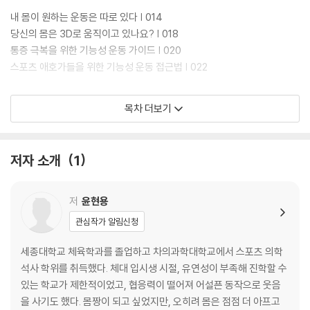
내 몸이 원하는 운동은 따로 있다 | 014
당신의 몸은 3D로 움직이고 있나요? | 018
통증 극복을 위한 기능성 운동 가이드 | 020
스포츠 애호가들을 위한 기능성 운동 접근법 | 022
Part 2 움직임의 지능을 높이기 위한 30가지 필수 기능성 스트레칭
목차 더보기
스트레칭만으로도 몸이 이렇게 달라진다고? | 030
기능성 스트레칭 루틴 200% 효과 올리는 법 | 032
저자 소개
1
월요병 극복을 위한 월요일 어깨 스트레칭 처방전 | 036
01 바닥에서 가슴 스트레칭 | 038
02 네발자세 바늘 실꿰기 | 040
저
윤현용
03 엎드린 자세에서 광배근 스트레칭 | 042
관심작가 알림신청
04 엎드린 자세에서 티컵 운동 | 044
05 런지 자세 풀다운 | 046
세종대학교 체육학과를 졸업하고 차의과학대학교에서 스포츠 의학
하루 종일 앉아 있는 당신을 위한 화요일 스트레칭 처방전 | 048
석사 학위를 취득했다. 체대 입시생 시절, 유연성이 부족해 진학할 수
06 누워서 90/90 자세에서 팔 뻗기 | 050
있는 학교가 제한적이었고, 협응력이 떨어져 어설픈 동작으로 웃음
07 런지 자세에서 고관절 굴곡근 스트레칭 | 052
을 사기도 했다. 몸짱이 되고 싶었지만, 오히려 몸은 점점 더 아프고