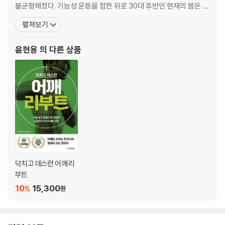
08 90/90 자세에서 천장 찌르기 | 054
불균형해졌다. 기능성 운동을 접한 뒤로 30대 후반인 현재의 몸은 2
09 스파이더맨 흉추 회전 | 056
0대 때보다 더 건강해졌다. 다수의 기업체 강연을 통해 스스로 신체
펼쳐보기
10 스파이더맨 자세에서 팔 돌리기 | 058
를 점검하고 회복하는 운동법을 전파하면서 현실적으로 시간이 부족
한 주의 전환점, 반듯한 척추를 위한 수요일 스트레칭 처방전 | 060
한 직장인들의 고충을 깨닫고 토요일과 일요일 단체 클래스를 운영하
윤현용
의 다른 상품
11 옆으로 누워서 흉추 회전 | 062
기 시작하면서 바쁜 현대인의 건강을 책임지는 데 더욱 집
12 옆으로 누워서 흉추 회전 팔 돌리기 | 064
13 런지 흉추 회전 | 066
14 네발자세 흉추 회전 | 068
15 엎드린 자세에서 흉추 회전 | 070
뻣뻣해진 하체를 깨우는 목요일 스트레칭 처방전 | 072
16 누워서 햄스트링 스트레칭 | 074
17 런지 & 보우 | 076
18 발 잡고 무릎 굽혔다 펴기 | 078
19 서서 종아리 스트레칭 | 080
닥치고 데스런 어깨 리
20?다운독 무릎 굽혔다 펴기 | 082
부트
한 주의 불균형을 바로 잡아주는 금요일 스트레칭 처방전 | 084
10
15,300
%
원
21 비둘기 자세 팔 뻗기 | 086
22 런지 사이드 밴딩 | 088
23 보우 & 사이드 밴딩 | 090