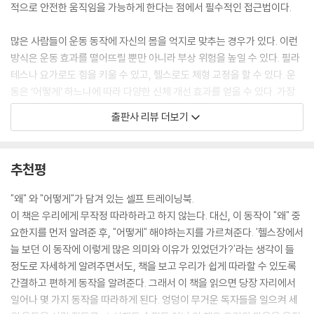
04 한 다리 브릿지 | 126
적으로 안전한 움직임을 가능하게 한다는 점에서 필수적인 접근법이다.
05 힙 힌지 | 128
월드 클래스의 하체 기능은 이렇게 만들어진다 | 130
많은 사람들이 운동 동작에 자신의 몸을 억지로 맞추는 경우가 있다. 이런
올림픽 금메달 리스트의 기능성 운동 | 130
방식은 운동 효과를 떨어뜨릴 뿐만 아니라 부상 위험을 높일 수 있다. 필라
06 사이드 라잉 고관절 외전 | 132
테스나 요가로도 힘을 키울 수 있고, 헬스로도 체형 교정을 할 수 있다. 운
07 크램쉘 사이드 플랭크 | 134
동은 ‘어떻게’ 하느냐에 따라 다양한 신체 개선 효과를 얻을 수 있다. 가장
08 맨몸 몬스터 워크 | 136
중요한 것은 자신의 신체 상태에 맞는 운동을 선택하고 즐기는 것이다.
출판사 리뷰 더보기
스포츠 현장에서 검증된 하체 부상 예방의 트랜드 | 138
09 사이드 라잉 고관절 내전 | 140
기능성 운동은 각 관절의 움직임을 최적화하여 이를 나중에 다양한 신체
10 프로그 등척성 운동 | 142
부위가 서로 협응하고 통합된 움직임을 할 수 있는 능력을 기르는 데 중점
추천평
11 사이드 플랭크 고관절 내전 | 144
을 둔다. 관절의 개별적인 기능을 최적화하는 과정은 이후 다양한 움직임
어깨 구조를 알면 통증 해결의 길이 열린다 | 146
을 통합하고 협응하는데 기초가 된다.
"왜" 와 "어떻게"가 담겨 있는 셀프 트레이닝북.
어깨 통증, 왜 병원 치료만으론 부족할까? | 149
이 책은 우리에게 무작정 따라하라고 하지 않는다. 대신, 이 동작이 "왜" 중
어깨충돌증후군 해결의 열쇠, 견갑골에 있다 | 150
최신 통증 과학은 통증의 원인이 단순히 구조적 문제에만 있는 것이 아니
요한지를 먼저 알려준 후, "어떻게" 해야하는지를 가르쳐준다. '헬스장에서
팔을 들어올리는 동작이 편해지는 어깨 굽힘 세 가지 운동 | 152
라는 점을 강조하고 있다.
늘 보던 이 동작에 이렇게 많은 의미와 이유가 있었던가?'라는 생각이 들
12 네발자세 어깨 굽힘 | 154
요즘 병원에서는 운동 치료실을 쉽게 볼 수 있는 이유다. 구조의 문제가 아
정도로 자세하게 알려주면서도, 책을 보고 우리가 쉽게 따라할 수 있도록
13 플랭크 & 다운독 | 156
니라, 잘못된 기능이 통증의 원인이 될 수 있기 때문에, 기능적 접근이 필수
간결하고 편하게 동작을 알려준다. 그래서 이 책을 읽으면 당장 자리에서
14 엎드려서 어깨 굽힘 & 장애물 넘기 | 158
적이라는 의미다.
일어나 몇 가지 동작을 따라하게 된다. 엉덩이 무거운 독자들을 일으켜 세
등 근육을 제대로 발달시키기 위한 필수 조건 | 160