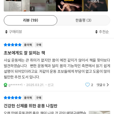
상에는 근육의 크기뿐만 아니라 균형, 안정성, 유연성, 협응력 등 다양한
더보기
등척성 운동과 통증 완화 | 197
닝 코스에서 뵙겠습니다!
요소가 영향을 미친다는 사실이 밝혀졌기 때문이다. 이러한 변화는 훈련
3
27 목 굽힘근 등척성 운동 | 198
방식에도 큰 변화를 가져왔다.
- 정경호 (배우)
28 목 측면 굽힘근 등척성 운동 | 200
리뷰
19
한줄평
3
29 목 폄근 등척성 운동 | 202
하루종일 앉아서 일을하는 웹툰작가의 몸은 어딘가 심각하게 망가지기 쉬
발목을 깨우기 전에 펼쳐봐야 할 발목 사용 설명서 | 204
구매리뷰
추천순
운 처지다. 나 역시 긴 웹툰연재의 기간동안 착실하게 엉망이 된 몸 때문에
비싼 러닝화의 배신, 고성능 신발보다 중요한 것 | 205
구급차에 세번이나 실려간 명실공히 최악의 상태였다. 그런 나의 몸을 교
당신의 발목은 건강하십니까? | 208
정해주고 건강하게 만들어준 데스런 선생님의 기능성 운동은 단순히 보기
종이책
구매
발목 기능의 기초를 다져줄 다섯 가지 운동 | 210
좋은 몸을 만들어 주는 것을 넘어, 일상 속 다양한 움직임의 원리에 대해 이
초보에게도 잘 읽히는 책
움직임의 주인이 되어야 한다 | 211
해하게 만들어 주었다. 이제 몸의 움직임에 대해 생각하며 운동할 수 있는
30 발목 발바닥쪽 / 발등쪽 굽힘 운동 | 212
사실 운동에는 큰 취미가 없지만 몸이 예전 같지가 않아서 책을 찾아보다
웹툰작가로 새로 태어나게 해준 데스런 기능성 운동. 당신이 어떠한 일을
31 발목 내번/외번 운동 | 214
발견하였습니다. 뻔한 운동책과 달리 몸의 기능적인 측면에서 읽기 쉽게
하건 반드시 큰 도움이 될 것이라 확신한다.
32 발목 회전 운동 | 216
설명이 되어있더라고요. 저같이 운동 초보들에게 부담이 없고 도움이 많이
될만한 추천 도서 입니다.
33 서서 발바닥 쪽 굽힘 운동 | 218
- 이종범 (만화가,교수)
34 서서 발등 쪽 굽힘 운동 | 220
g******1
2025.03.21.
신고
2
댓글
0
체중을 활용한 실전 발목 강화 운동 다섯 가지 | 222
이론과 실전은 늘 부딪히게 마련이다. 그러나 탄탄한 지식과 오랜 현장경
맨발로 운동해야 하는 이유 | 222
험의 진정성을 바탕으로 그는 기능성운동 바이블을 '창조' 하였다. 트레이
종이책
구매
35 까치발 걷기 | 224
닝 범람의 시대, 이 책을 통해 움직임의 본질과 극한의 기능적 효율을 경험
건강한 신체를 위한 운동 나침반
36 발등 걷기 | 226
할 수 있을 것이다.
오랜 만에 운동관련 좋은 책이 나온 것 같아 예약구매했습