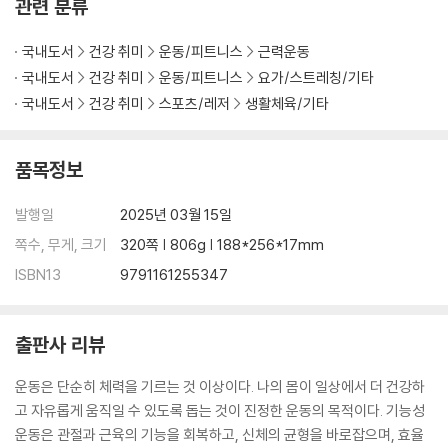
관련 분류
24 다리 꼬아 사이드 밴딩 | 092
25 서서 대각선 팔 뻗기 | 094
국내도서
건강 취미
운동/피트니스
근력운동
주말 스포츠를 위한 토요일 내전근 스트레칭 처방전 | 096
국내도서
건강 취미
운동/피트니스
요가/스트레칭/기타
26 나비 자세 스트레칭 | 098
국내도서
건강 취미
스포츠/레저
생활체육/기타
27 런지 자세 내전근 스트레칭 | 100
28 프로그 스트레칭 | 102
29 하프 프로그 스트레칭 | 104
품목정보
30 와이드 스쿼트 | 106
발행일
2025년 03월 15일
Part 3 기능성 운동의 레시피 주요 관절 조리하기
쪽수, 무게, 크기
320쪽 | 806g | 188*256*17mm
ISBN13
9791161255347
신체의 주요 관절인 고관절, 어깨, 척추, 발목 | 110
고관절의 움직임을 알고 계신가요? | 111
무릎과 허리 통증을 잡는 열쇠, 고관절에 집중하라 | 116
출판사 리뷰
달리기 기술보다 중요한 것, 고관절 기능부터 익혀라 | 117
01 스탠딩 고관절 굽힘 | 120
운동은 단순히 체력을 기르는 것 이상이다. 나의 몸이 일상에서 더 건강하
02 하이 플랭크 고관절 굽힘 | 122
고 자유롭게 움직일 수 있도록 돕는 것이 진정한 운동의 목적이다. 기능성
03 네발자세 덩키 킥 | 124
운동은 관절과 근육의 기능을 회복하고, 신체의 균형을 바로잡으며, 효율