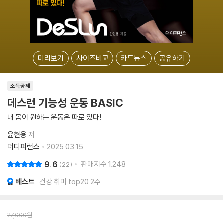
미리보기
사이즈비교
카드뉴스
공유하기
소득공제
데스런 기능성 운동 BASIC
내 몸이 원하는 운동은 따로 있다!
윤현용
저
더디퍼런스
2025.03.15.
9.6
판매지수
1,248
22
베스트
건강 취미 top20 2주
27,000
원