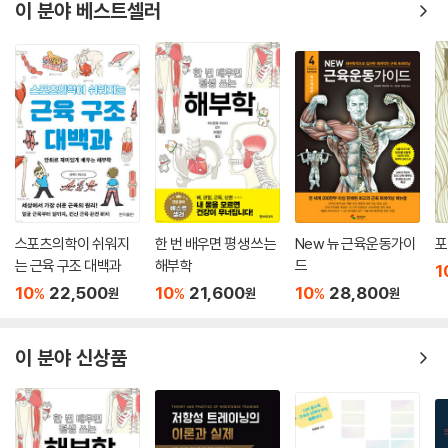
성장하고자 하는 이들까지, 모두에게 의미 있는 통찰을 줄 수 있는 책입니
이 분야 베스트셀러
다.
- 박아름 (아름답다 필라테스 원장)
운동의 본질을 꿰뚫어보는 통찰력과 유쾌한 에너지를 겸비한 전문가 윤현
용 코치의 운동 바이블. 이 책은 단순한 운동법을 넘어, 몸의 기능을 이해하
고 활용하는 방법을 체계적으로 제시합니다. 특히, 일상과 스포츠를 아우
르는 기능성 운동의 핵심 원칙과 실천법은 독자들에게 강력한 변화를 선사
할 것입니다. 꼭 읽어보시기를 추천합니다!
- 이금호 (짐홀릭 대표)
스포츠의학이 쉬워지
한 번 배우면 평생 쓰는
New 뉴 근육운동가이
포
는 근육 구조 대백과
해부학
드
1
통증관리에서부터 기능성운동까지 이 책 한권으로 알 수 있습니다! 기능
10
22,500
10
21,600
10
28,800
%
%
%
원
원
원
성 운동의 정의,기능성 운동이 왜 중요하고 어떻게 해야하는지, 효과적인
운동을 위한 준비,목표하는 신체 부위를 효과적으로 스트레칭 하는 방법
이 분야 신상품
몸에 대한 이해를 통한 효과적인 운동 고관절, 어깨관절, 척추, 발 각 신체
부위의 특징을 설명하고 어떻게 기능성운동을 통하여 강화할 수 있는지!
기초 스트레칭에서부터 기능성 운동까지 신체를 어떻게 관리해야하는지
에 대한 방법을 이 책을 통하여 알 수 있습니다!