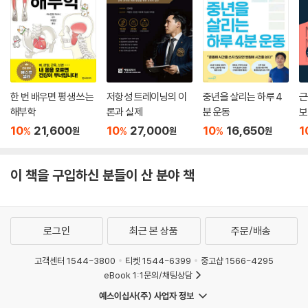
- 이지용 (발할라짐 대표)
한 번 배우면 평생 쓰는
저항성 트레이닝의 이
중년을 살리는 하루 4
근
해부학
론과 실제
분 운동
보
10
21,600
10
27,000
10
16,650
1
%
%
%
원
원
원
이 책을 구입하신 분들이 산 분야 책
로그인
최근 본 상품
주문/배송
고객센터 1544-3800
티켓 1544-6399
중고샵 1566-4295
eBook 1:1문의/채팅상담
예스이십사(주) 사업자 정보