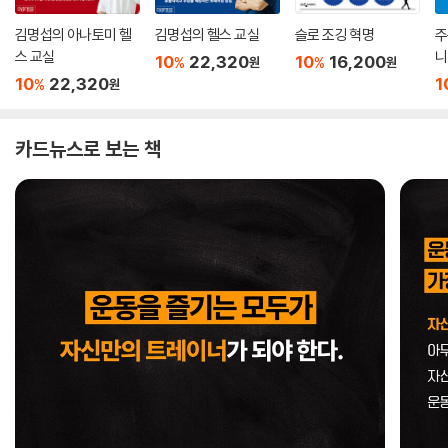
김명섭의 아나토미 헬
김명섭의 헬스 교실
슬로 조깅 혁명
주
스 교실
니
10
22,320
10
16,200
%
%
원
원
10
22,320
1
%
원
카드뉴스로 보는 책