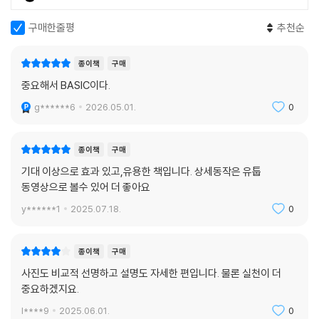
02 한 다리 측면 터치 | 288
구매한줄평
추천순
저자는 부모님도 안심하고 믿고 맡길 수 있는 트레이너로, 트레이너들 사
03 한 다리 데드리프트 | 290
이에서도 진정성을 인정받는 전문가입니다. 끊임없는 학습과 노력의 흔적
04 힙 에어플레인 | 292
이 고스란히 담긴 이 책은 제가 담당하는 회원분들에게도 자신 있게 추천
런지 | 294
종이책
구매
드립니다. 트레이너가 인정하는 진짜 트레이너의 진가가 담긴 이 책, 꼭 읽
스쿼트의 부족함을 채워주는 런지의 매력 | 294
중요해서 BASIC이다.
어보시길 권합니다.
런지 마스터를 위한 운동 다섯 가지 | 295
g******6
2026.05.01.
0
05 제자리 런지 | 296
- 우현아 (전 배구선수출신 , 온핏 필라테스 원장)
06 사이드 런지 | 298
07 프론트 런지 | 300
종이책
구매
데스런 기능성운동 베이직은 인간의 기능에 대한 기초적인 내용을 이해하
08 백 런지 | 302
기대 이상으로 효과 있고,유용한 책입니다. 상세동작은 유툽
기 쉽게 다루고 있고 모든 사람들에게 좋은 참고서 및 영감을 주기에 부족
09 사이드 투 사이드 런지 | 304
동영상으로 볼수 있어 더 좋아요
함이 없는 책이다. 지구상에 이보다 좋은 트레이닝 방법을 쉽게 정리해놓
푸시업 | 306
은 책은 없다고 생각될 정도이다!
y******1
2025.07.18.
0
푸시업을 할 수 없다면 어깨 재활은 아직 끝난 게 아니다 | 306
- 곽기설 (이루트핏 대표)
단계별로 마스터하는 다섯 가지 푸시업 | 308
10 웨이브 무릎 푸시업 | 309
종이책
구매
운동 정보가 넘쳐나는 시대, 중요한 것은 나에게 맞는 운동을 제대로 선택
11 네거티브 무릎 푸시업 & 웨이브 무릎 푸시업 | 310
사진도 비교적 선명하고 설명도 자세한 편입니다. 물론 실천이 더
하고 지속하는 것입니다. 건강을 위해 좋은 음식을 고르듯이, 내 몸에 맞는
12 무릎 푸시업 | 311
중요하겠지요.
운동을 찾아 실천하는 것이야말로 장기적인 건강과 최고의 퍼포먼스를 유
13 네거티브 푸시업 & 무릎 푸시업 | 312
l****9
2025.06.01.
0
지하는 비결입니다. 이 책은 운동을 처음 시작하는 사람부터 전문적으로