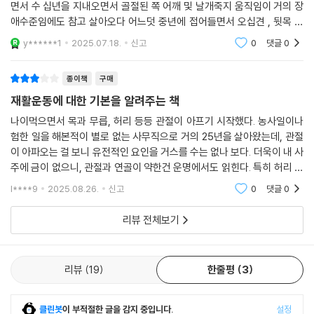
하체 활용으로 코어를 강화하는 네 가지 플랭크 운동 | 258
면서 수 십년을 지내오면서 골절된 쪽 어깨 및 날개죽지 움직임이 거의 장
란히 전해진다. 건강 증진, 체력 향상, 신체 기능 개선을 원하는 모든 이들
애수준임에도 참고 살아오다 어느덧 중년에 접어들면서 오십견 , 뒷목 근
움직임은 하나의 근육과 관절로 만들어지지 않는다 | 258
에게 유용한 길잡이가 될 만한 책으로, 누구나 부담 없이 실천할 수 있는 운
육 경직성 발작 통증으로 고생하던중에 우연히 본 도서를 서점에서 접하게
09 플랭크 고관절 벌림 | 260
y******1
2025.07.18.
신고
0
댓글
0
동법을 제시한다. 또한, 의학적 관점에서도 관절과 근육에 무리를 주지 않
되었습니다.단골
10 플랭크 고관절 신전 | 262
으면서도 효과적인 운동이 가능하도록 구성되어 있어 더욱 신뢰할 만하다.
11 플랭크 골반 전방경사 & 후방경사 | 264
종이책
구매
- 배형주 (영상의학과 전문의)
12 네발기기 | 266
재활운동에 대한 기본을 알려주는 책
측면 근육을 OFF에서 ON으로 전환하는 다섯 가지 필수 운동 | 268
나이먹으면서 목과 무릅, 허리 등등 관절이 아프기 시작했다. 농사일이나
13 니 사이드 플랭크 로우 | 270
저자는 회원 한 분 한 분에게 깊은 관심을 갖고 진심으로 트레이닝에 임했
험한 일을 해본적이 별로 없는 사무직으로 거의 25년을 살아왔는데, 관절
14 니 사이드 플랭크 고관절 벌림 | 272
던 전문가입니다. 오랜 경험을 바탕으로 효과적이고 안전한 기능성 트레이
이 아파오는 걸 보니 유전적인 요인을 거스를 수는 없나 보다. 더욱이 내 사
15 니 사이드 플랭크 흉추 회전 | 274
닝을 완성해냈으며, 그의 노하우가 이 책에 집약되어 있습니다.
주에 금이 없으니, 관절과 연골이 약한건 운명에서도 읽힌다. 특히 허리 디
16 니 사이드 플랭크 고관절 굽힘 | 276
- 한상민 (무브라이프짐 대표 , 체육학 박사)
스크는 군대에서 허리를 한번 크게 다치고 사회생활하면서도 교통사로로
l****9
2025.08.26.
신고
0
댓글
0
17 니 사이드 플랭크 어깨 굽힘 | 278
다친 경험이 있
축하드립니다. 여러분께서는 좋은 트레이너의 값진 노하우를 책을 통해 습
리뷰 전체보기
Part 5 스포츠와 일상을 모두 개선하는 기능성 근력 트레이닝
득할 수 있는 기회를 얻으셨습니다. 이 책은 이론에만 근거한 것이 아니라,
오랜 현장 경험을 바탕으로 수많은 수정을 거쳐 누구나 쉽게 실천할 수 있
한 다리 운동 | 282
도록 구성되었습니다. 정확한 지식과 진심이 담긴 이 책이 여러분의 트레
리뷰
19
한줄평
3
한 다리 운동을 무조건 해야하는 다섯 가지 이유 | 282
이닝을 더욱 즐겁고 의미 있게 만들어 줄 동반자가 되길 바랍니다.
발목, 무릎, 고관절을 동시에 공략하는 한 다리 운동 네 가지 | 284
- 윤진오 (여의도케틀벨 대표)
01 한 다리 전면 터치 | 286
클린봇
이 부적절한 글을 감지 중입니다.
설정