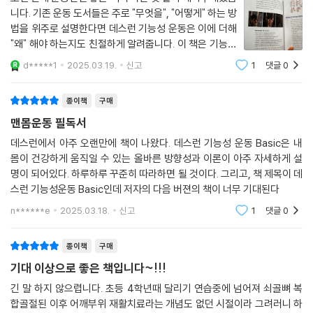
37 까치발 서서 외번/내번 운동 | 228
- 이제욱 (중앙대학교 스포츠과학부 교수)
니다. 기존 운동 도서들은 주로 "무엇을", "어떻게" 하는 방
38 런지 자세 발바닥쪽 굽힘 운동 | 230
법을 위주로 설명한다면 데스런 기능성 운동은 이에 더해
39 런지 자세 발등쪽 굽힘 운동 | 232
"왜" 해야 하는지도 친절하게 알려줍니다. 이 책은 기능성
다년간의 현장 경험을 바탕으로 한 이 책은 기능적인 신체를 만들고 활용
운동이란 무엇인지로 시작하여, 기능성 스트레칭, 기능성
하는 실질적인 방법을 제시합니다. 단순하면서도 효과적인 방법으로 현대
d*****1
2025.03.19.
신고
1
댓글
0
Part 4 상하체를 잇는 코어 기능성 운동
운동을 위한 관절의 움직임, 기능성 코어 운동을 설명하고
인의 신체 문제를 관리하고, 더 나은 퍼포먼스를 발휘할 수 있도록 돕습니
기능성 근력 운동으로 마무리합니
다. 이 책을 통해 독자들은 기능적인 신체를 구축하며 더욱 풍요로운 삶을
코어를 아십니까? | 236
종이책
구매
영위할 수 있을 것입니다.
기능적 관점에서의 코어 | 237
맨몸운동 필독서
- 정현규 (대한민국 남자축구 국가대표팀 피지컬 코치)
세계적인 척추권위자가 개발한 허리안정화 운동 | 238
데스런에서 아주 오랜만에 책이 나왔다. 데스런 기능성 운동 Basic은 내
01 컬업 | 240
몸이 건강하게 움직일 수 있는 올바른 방향성과 이론이 아주 자세하게 설
02 버드독 | 242
기능적 움직임을 극대화하여 건강을 유지하고 통증을 예방하는 과학적이
명이 되어있다. 하루하루 꾸준히 따라하면 될 것이다. 그리고, 책 제목이 데
03 사이드 브릿지 | 244
고 체계적인 방법을 제시합니다. 각 운동 동작이 신체 기능 개선에 어떻게
스런 기능성운동 Basic인데 저자의 다음 버젼의 책이 너무 기대된다
1분 플랭크는 그만, 실전에서 통하는 진짜 코어 만들기 | 246
기여하는지를 실제 적용 사례와 근거를 통해 설명하며, 실용적인 접근법을
n******e
2025.03.18.
신고
1
댓글
0
코어 능력은 어깨와 고관절의 유연성에 달렸다 | 246
제공합니다. 독자들이 스스로 자신의 신체를 분석하고 올바른 운동을 선택
04 플랭크 팔 뻗기 | 248
할 수 있도록 돕는 효과적인 가이드가 될 것입니다.
종이책
구매
05 하이 플랭크 어깨 터치 | 250
- 한이준 (안양대학교 스포츠과학과 교수)
기대 이상으로 좋은 책입니다~!!!
06 하이 플랭크 로우 | 252
07 하이 플랭크 바늘 실꿰기 | 254
긴 말 하지 않으렵니다. 초등 4학년때 달리기 연습중에 넘어져 쇠골뼈 복
운동의 본질을 다시 생각하게 만드는 책이다. 기구 없이도 신체 컨디션을
08 플랭크 & 하이 플랭크 | 256
합골절된 이후 어깨부위 재활치료라는 개념도 없던 시절이라 그려러니 하
개선할 수 있다는 저자의 신념이 담겨 있으며, 그의 경험과 노하우가 고스