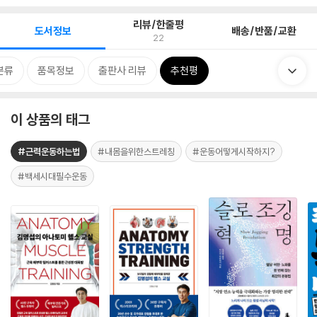
리뷰/한줄평
도서정보
배송/반품/교환
22
분류
품목정보
출판사 리뷰
추천평
이 상품의 태그
#근력운동하는법
#내몸을위한스트레칭
#운동어떻게시작하지?
#백세시대필수운동