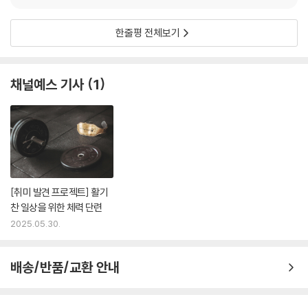
14 푸시업 | 313
즐기는 사람까지, 누구나 효과적인 운동을 할 수 있도록 돕는 최고의 가이
푸시업의 흔한 실수 다섯 가지 | 314
드입니다.
한줄평 전체보기
에필로그 이제 여러분만의 레시피로 운동을 만들어 보세요 | 318
- 김도희 (KLPGA 프로 골퍼)
채널예스 기사
1
운동을 시작할 때 우리는 종종 많은 고민에 빠지게 됩니다. 정보의 홍수 속
에서 개인의 상태, 나이, 환경 등을 고려해 자신에게 맞는 운동을 선택하는
것은 결코 쉬운 일이 아닙니다. 이 책은 마치 에베레스트를 안내하는 셰르
파처럼, "어떻게 운동을 시작해야 할까?"라는 고민에 길잡이가 되어줍니
다. '건강'이라는 산을 오르기 위해 꼭 알아야 할 기초 지식과 운동 방법을
누구나 이해하기 쉽게 풀어냈으며, 다양한 상황에서 적용할 수 있도록 안
내합니다.
[취미 발견 프로젝트] 활기
찬 일상을 위한 체력 단련
- 이진 (스포츠 사이언스 랩(SSL) 헤드 코치)
2025.05.30.
이 책은 비전공자들에게 신체 구조와 안전한 움직임을 이해하도록 돕고,
운동 지도사들에게는 몸의 기능적 움직임을 다시 고민할 기회를 제공합니
배송/반품/교환 안내
다. 단순한 동작을 따라 하는 것을 넘어, 왜 이런 움직임이 필요한지에 대한
근본적인 질문을 던지게 합니다. 운동을 처음 시작하는 사람부터 지도자로