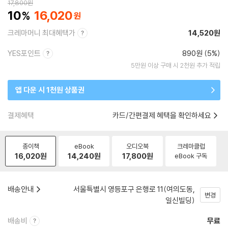
17,800
원
10
16,020
크레마머니 최대혜택가
14,520원
YES포인트
890원 (5%)
5만원 이상 구매 시 2천원 추가 적립
앱 다운 시 1천원 상품권
결제혜택
카드/간편결제 혜택을 확인하세요
종이책
eBook
오디오북
크레마클럽
16,020
원
14,240
원
17,800
원
eBook 구독
배송안내
서울특별시 영등포구 은행로 11(여의도동,
변경
일신빌딩)
배송비
무료