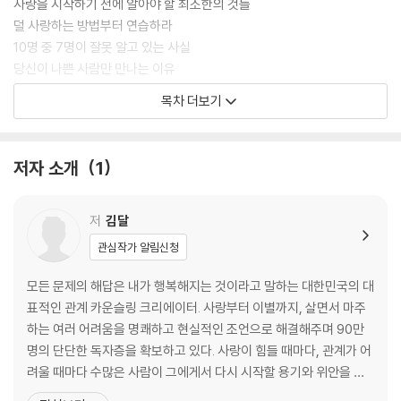
사랑을 시작하기 전에 알아야 할 최소한의 것들
덜 사랑하는 방법부터 연습하라
10명 중 7명이 잘못 알고 있는 사실
당신이 나쁜 사람만 만나는 이유
절대 눈을 낮추지 말 것
목차 더보기
최악의 사랑은? ‘짝사랑’이다
연애 초반에 반드시 해야 하는 것
잘 싸우는 것이 중요하다
저자 소개
1
맺고 끊음은 확실하게
진짜 사랑, 제대로 된 연애를 하는 법
저
김달
PART 2.
관심작가 알림신청
평생 함께할 사람을 파악하는 기술
모든 문제의 해답은 내가 행복해지는 것이라고 말하는 대한민국의 대
연애 트라우마가 있다면
표적인 관계 카운슬링 크리에이터. 사랑부터 이별까지, 살면서 마주
이 사람, 무조건 믿어도 될까?
하는 여러 어려움을 명쾌하고 현실적인 조언으로 해결해주며 90만
소개팅할 때 남녀의 시선 차이
명의 단단한 독자층을 확보하고 있다. 사랑이 힘들 때마다, 관계가 어
끼리끼리 만나는 이유
려울 때마다 수많은 사람이 그에게서 다시 시작할 용기와 위안을 얻
좋은 사람을 만나는 방법
는다. 이들의 뜨거운 관심 속에 하나둘 쌓인 영상 조회 수는 현재 누적