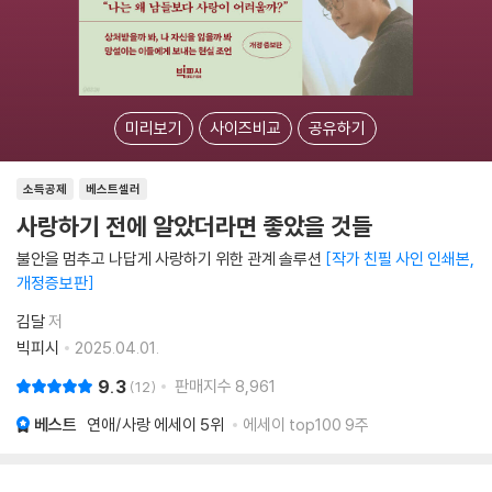
미리보기
사이즈비교
공유하기
소득공제
베스트셀러
사랑하기 전에 알았더라면 좋았을 것들
불안을 멈추고 나답게 사랑하기 위한 관계 솔루션
작가 친필 사인 인쇄본,
개정증보판
김달
저
빅피시
2025.04.01.
9.3
판매지수
8,961
12
베스트
연애/사랑 에세이
5위
에세이 top100 9주