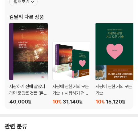
펼쳐보기
남자 보는 눈이 없는 여자
4억 뷰에 달한다. 그는 어떤 문제든 사소한 것은 없으며, 그 누구도 나
먼저 고백하면 별로일까?
를 잃고 상처받으면서까지 사랑해선 안 된다고 조언한다. 모든 고민
김달
의 다른 상품
더 사랑하는 사람이 항상 지는 건 아니다
에 최선과 진심을 담은 해결책을 제시하며 언제
썸인지 어장인지 한 번에 구별하는 기술
SNS로 만나기 전에 기억해야 할 것
상대방의 진심을 간파하는 방법
PART 3.
불안을 멈추고 나답게 사랑하기 위하여
얼마나 만나보고 시작하면 좋을까?
부담스럽지 않게 다가가는 첫걸음
사랑하기 전에 알았더
사랑에 관한 거의 모든
사랑에 관한 거의 모든
밀당은 이렇게 하는 것이다
라면 좋았을 것들 (큰글
기술 + 사랑하기 전에
기술
자도서)
알았더라면 좋았을 것
애쓰지 않을 때 더 끌리는 이유
40,000
10
31,140
10
15,120
%
%
원
원
원
들 세트
잘해주는데도 자꾸 상대방이 떠난다면
마음만은 천천히 드러내라
썸 탈 때 절대 해서는 안 되는 말
관련 분류
권태기의 파도를 넘는 기술
사랑싸움을 키우지 않으려면