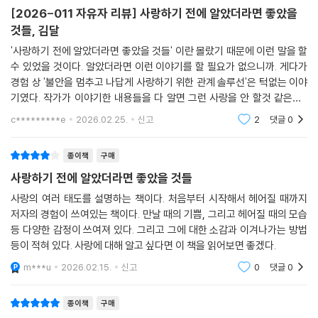
않는다. 이미 상대방이 잘못을 저질렀다고 의심하거나 확신하고 있기 때문
수 있는 현실적인 내용을 보강해 기존 독자는 물론, 새롭게 읽는 독자에게
[2026-011 자유자 리뷰] 사랑하기 전에 알았더라면 좋았을
이다. 이런 상황에서는 작은 단서라도 발견하려는 태도로 무언가를 찾아내
도 만족감을 줄 수 있도록 완성도를 높였다.
것들, 김달
고야 만다.
'사랑하기 전에 알았더라면 좋았을 것들' 이란 몰랐기 때문에 이런 말을 할
상대방의 휴대폰을 들여다보고 싶은 충동을 참지 못한다면 스스로에게 물
책은 총 다섯 개의 장으로 구성되어 있다. 1장에서는 사랑하기 전에 꼭 알
수 있었을 것이다. 알았더라면 이런 이야기를 할 필요가 없으니까. 게다가
어봐야 한다.
아야 할 것들을 다루며, 2장에서는 관계 초반에 평생 함께할 사람인지 파
경험 상 '불안을 멈추고 나답게 사랑하기 위한 관계 솔루선'은 턱없는 이야
만약 내가 의심하는 바로 그것이 휴대폰 안에 들어 있다면, 그 사실을 받아
악하는 방법을 소개한다. 3장에서는 불안 없이 나답게 사랑하기 위한 법칙
기였다. 작가가 이야기한 내용들을 다 알면 그런 사랑을 안 할것 같은가?
들일 준비가 되어 있는가?
을 알려준다. 4장에서는 좋은 이별을 하고, 재회의 성공률을 높이기 위한
그럴리가 없다. 오히려 더 계산적이고 더 영악을 떨며 더 위선적이 될 것이
c*********e
2026.02.25.
신고
2
댓글
0
상대방의 행동이 의심스럽다면 휴대폰을 검사하거나 따지기보다는, 관계
노하우를 전하며, 마지막으로 5장에서는 실제 상담 사례를 통해 사랑을 현
다. 책은
를 끝내는 것이 답이다.
명하게 하는 태도를 배울 수 있다.
종이책
구매
--- p.132 「절대 연인의 휴대폰을 확인하지 마라」 중에서
사랑하기 전에 알았더라면 좋았을 것들
사랑은 감정만으로는 오래 지속할 수 없다. 제대로 배우고 준비해야 좋은
사랑을 할 수 있다. 이 책이야말로, 사랑을 다시 시작하려는 사람들에게 가
사랑의 여러 태도를 설명하는 책이다. 처음부터 시작해서 헤어질 때까지
장 실용적인 사랑의 기초 수업이 되어줄 것이다.
저자의 경험이 쓰여있는 책이다. 만날 때의 기쁨, 그리고 헤어질 때의 모습
등 다양한 감정이 쓰여져 있다. 그리고 그에 대한 소감과 이겨나가는 방법
등이 적혀 있다. 사랑에 대해 알고 싶다면 이 책을 읽어보면 좋겠다.
관계를 지키는 법부터, 놓아야 할 관계까지
실패 없는 사랑을 위해 반드시 알아야 할 것들
m***u
2026.02.15.
신고
0
댓글
0
“모든 관계는 노력하면 유지된다”고 믿는 사람들이 많지만, 사실 어떤 관
종이책
구매
계는 아무리 애써도 나를 불안하게 만들고, 결국 지치게 한다. 오랫동안 함