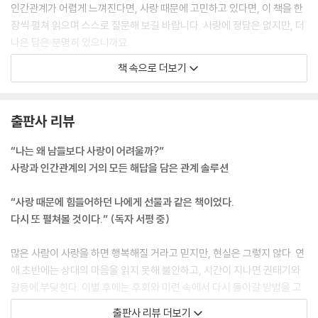
헤어진 사람이 꼭 들어야 하는 이야기
인간관계가 어렵게 느껴진다면, 사랑 때문에 고민하고 있다면, 이 책을 한
장씩 펼쳐 읽으며 스스로 질문해 보길 바랍니다. 사랑에 정답은 없지만, 더
PART 5.
나은 답은 분명히 있으니까요.
--- pp.5-7 「프롤로그」 중에서
책 속으로 더보기
요즘 사랑을 위한 현명한 태도
거절당하지 않는 고백 타이밍
남녀를 불문하고, 연애를 잘 못하는 사람들의 공통점은 단 한 가지다.
연락 문제로 싸우는 커플을 위한 솔루션
바로 ‘경험 부족.’
출판사 리뷰
연인에게 다른 이성들이 꼬인다면
연애를 못하는 사람일수록 쉽게 결단을 내리지 못하고 한 사람과 오래 만
혼자만의 시간이 필요하다는 연인의 마음
난다. 최소 1년 혹은 2년 이상 진지하게 사귀고 헤어진 후 오랜 공백기를 가
“나는 왜 남들보다 사랑이 어려울까?”
결혼은 하고 싶은데 돈이 없을 때
진다. 그리고 또다시 비슷한 형태의 진지한 관계로 들어간다.
사랑과 인간관계의 거의 모든 해답을 담은 관계 솔루션
정일까, 사랑일까?
이 방식이 꼭 나쁜 건 아니다. 안정적인 연애를 선호하는 사람들에게는 잘
불안 없이 편안하게 사랑하는 사람들의 공통점
맞을 수도 있다. 하지만 이런 만남이 반복되면 경험의 폭은 좁아지고, 새로
“사랑 때문에 힘들어하던 나에게 선물과 같은 책이었다.
회피형 인간을 만났다면
운 배움이나 관점을 다양화할 기회는 제한될 수밖에 없다.
다시 또 펼쳐볼 것이다.” (독자 서평 중)
그는 스킨십 때문에 떠난 것이 아니다
--- p.23 「10명 중 7명이 잘못 알고 있는 사실 중에서
두 사람을 동시에 사랑하게 되었을 때
많은 사람이 사랑을 하면 행복해질 거라고 믿지만, 현실은 그렇지 않다. 연
옛 연인과 우연히 마주쳤을 때의 대처법
사람은 누구나 크고 작은 트라우마를 가지고 있다. 특히, 연애에 대해 안 좋
애 초반에는 상대의 마음을 읽지 못해 불안하고, 시간이 지나면 권태기와
남자들은 잘 모르는 여자의 이별 통보 방식
은 기억이 있는 사람은 이번에도 또 자신의 연애가 실패할 거라는 생각에
갈등에 부딪힌다. 이별 후에는 후회와 미련 속에서 다시 돌아갈 방법을 고
카톡 이별, 잠수 이별을 당하는 이유
사로잡히기 쉽다. 하지만 이 생각 자체를 버려야 한다. 이와 관련해 다음 두
민한다. 결국, 사랑 앞에서 우리는 끊임없이 흔들리고 방황한다. 이처럼 사
바람피운 사람을 용서해야 할까?
출판사 리뷰 더보기
가지 중요한 사실을 명심하라.