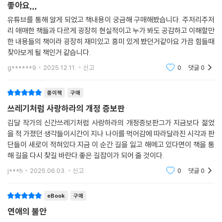
좋아요,,,
께했다고 해서 반드시 좋은 관계인 것은 아니다. 사랑도 마찬가지다. 노력
유튜브를 통해 알게 되었고 책내용이 궁금해 구매해봤습니다. 주저리주저
해도 불행한 관계라면, 과감히 놓아야 한다. 나를 힘들게 하는 관계를 붙잡
리 애매한 책들과 다르게 굉장히 현실적이고 누가 봐도 공감하고 이해할만
고 있는 한, 더 나은 사랑은 찾아오지 않는다.
한 내용들의 책이라 굉장히 재미있고 흥미 있게 봤던거같아요 가끔 힘들때
찾아보게 될 책인거 같습니다.
이 책에서는 좋은 관계를 만드는 법뿐 아니라, 더 이상 남겨두지 말아야 할
g******9
2025.12.11.
신고
0
댓글
0
관계를 정리하는 법까지 알려준다. 나를 힘들게 하는 사람에게서 벗어날
용기, 그리고 더 건강하고 확신 있는 사랑을 할 수 있는 기술을 만나볼 수
있다.
종이책
구매
쓰레기처럼 사랑하라의 개정 증보판
더 이상 같은 실수를 반복하고 싶지 않다면, 사랑 때문에 불안해하고 싶지
김달 작가의 신간쓰레기처럼 사랑하라의 개정증보판그가 지금보다 젊었
않다면, 이제는 이 책을 펼쳐야 할 때다.
을 적 가졌던 생각들이시간이 지나 나이를 먹어감에 따라달라진 시각과 판
단들이 새로이 적혀있다.지금 이 순간 길을 잃고 해메고 있다면이 책을 통
해 길을 다시 찾길 바란다.좋은 길잡이가 되어 줄 것이다.
j***h
2025.06.03.
신고
0
댓글
0
eBook
구매
연애의 불안