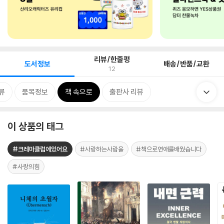
리뷰/한줄평
도서정보
배송/반품/교환
12
류
품목정보
책 속으로
출판사 리뷰
이 상품의 태그
#크레마클럽에있어요
#사랑하는사람을
#책으로연애를배웠습니다
#사랑의힘