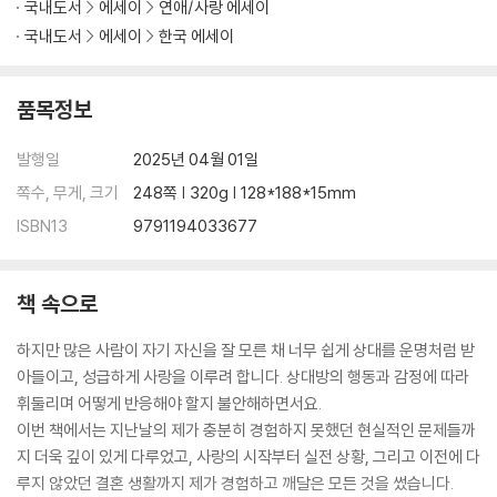
국내도서
에세이
연애/사랑 에세이
절대 연인의 휴대폰을 확인하지 마라
국내도서
에세이
한국 에세이
서로 다른 종교를 극복할 수 있을까?
“시간을 갖자”는 말의 진심
상대에게 올바르게 화내는 법
품목정보
PART 4.
발행일
2025년 04월 01일
쪽수, 무게, 크기
248쪽 | 320g | 128*188*15mm
그 사람과 다시 시작하고 싶다면
ISBN13
9791194033677
재회를 바라기 전에 꼭 생각해 봐야 할 것
그 사람과 다시 만날 수 있을까?
죽어도 재회를 원한다면, 이렇게 하라
책 속으로
사랑과 집착은 한 뼘 차이
놓아주는 방법을 배워라
하지만 많은 사람이 자기 자신을 잘 모른 채 너무 쉽게 상대를 운명처럼 받
“슬프지만 놓아줄게”의 진짜 의미
아들이고, 성급하게 사랑을 이루려 합니다. 상대방의 행동과 감정에 따라
중요한 것은 꺾여도 다시 일어서려는 마음
휘둘리며 어떻게 반응해야 할지 불안해하면서요.
좋았던 사랑은 미화된 추억일 뿐이다
이번 책에서는 지난날의 제가 충분히 경험하지 못했던 현실적인 문제들까
이별의 상처에서 쉽게 벗어나는 법
지 더욱 깊이 있게 다루었고, 사랑의 시작부터 실전 상황, 그리고 이전에 다
환승 이별, 괜찮을까?
루지 않았던 결혼 생활까지 제가 경험하고 깨달은 모든 것을 썼습니다.