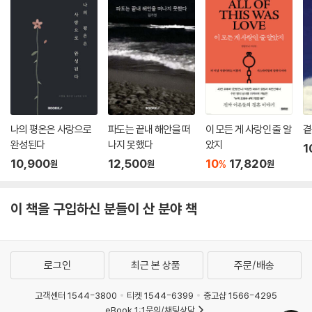
나의 평온은 사랑으로
파도는 끝내 해안을 떠
이 모든 게 사랑인 줄 알
곁
완성된다
나지 못했다
았지
1
10,900
12,500
10
17,820
%
원
원
원
이 책을 구입하신 분들이 산 분야 책
로그인
최근 본 상품
주문/배송
고객센터 1544-3800
티켓 1544-6399
중고샵 1566-4295
eBook 1:1문의/채팅상담