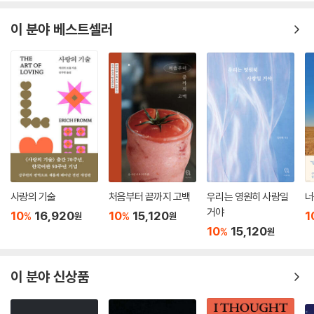
이 분야 베스트셀러
사랑의 기술
처음부터 끝까지 고백
우리는 영원히 사랑일
너
거야
10
16,920
10
15,120
1
%
%
원
원
10
15,120
%
원
이 분야 신상품