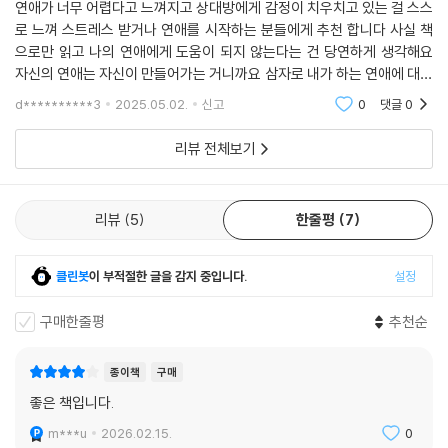
연애가 너무 어렵다고 느껴지고 상대방에게 감정이 치우치고 있는 걸 스스
로 느껴 스트레스 받거나 연애를 시작하는 분들에게 추천 합니다 사실 책
으로만 읽고 나의 연애에게 도움이 되지 않는다는 건 당연하게 생각해요
자신의 연애는 자신이 만들어가는 거니까요 삼자로 내가 하는 연애에 대한
대처를 어떻게 해야하는지 이성 잃고 순간의 욱한 감정으로 내뱉는 저를
d**********3
2025.05.02.
신고
0
댓글
0
보면서 좋게 지낼
리뷰 전체보기
리뷰
5
한줄평
7
클린봇
이 부적절한 글을 감지 중입니다.
설정
구매한줄평
추천순
종이책
구매
좋은 책입니다.
m***u
2026.02.15.
0