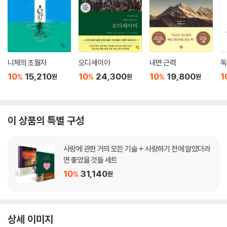
니체의 초월자
오디세이아
내면 근력
독
10
15,210
10
24,300
10
19,800
1
%
%
%
원
원
원
이 상품의 특별 구성
사랑에 관한 거의 모든 기술 + 사랑하기 전에 알았더라
면 좋았을 것들 세트
10
31,140
%
원
상세 이미지