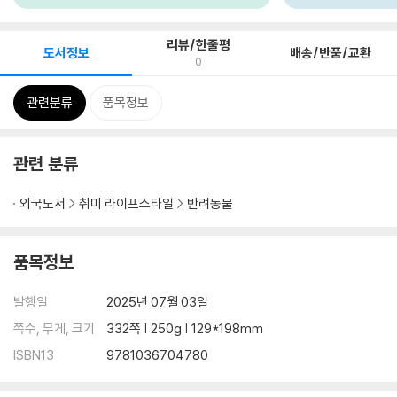
리뷰/한줄평
도서정보
배송/반품/교환
0
관련분류
품목정보
관련 분류
외국도서
취미 라이프스타일
반려동물
품목정보
발행일
2025년 07월 03일
쪽수, 무게, 크기
332쪽 | 250g | 129*198mm
ISBN13
9781036704780