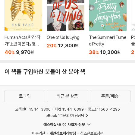
Human Acts 한강 작
One of Us Is Lying
The Summer I Turne
P
가『소년이 온다』 영문
d Pretty
큘
20
12,800
%
원
판 (미국판)
40
9,970
38
10,300
2
%
%
원
원
이 책을 구입하신 분들이 산 분야 책
로그인
최근 본 상품
주문/배송
고객센터 1544-3800
티켓 1544-6399
중고샵 1566-4295
eBook 1:1문의/채팅상담
예스이십사(주) 사업자 정보
이용약관
개인정보처리방침
청소년보호정책