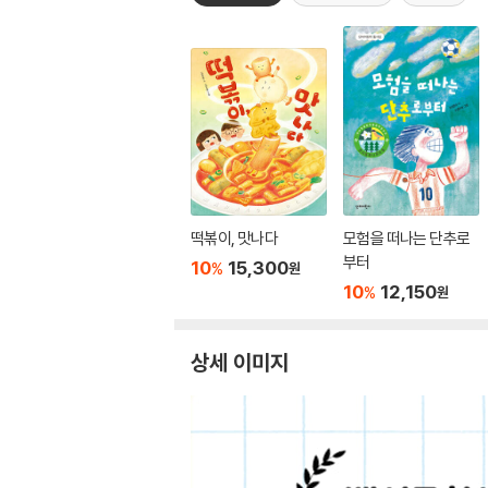
떡볶이, 맛나다
모험을 떠나는 단추로
부터
10
15,300
%
원
10
12,150
%
원
상세 이미지