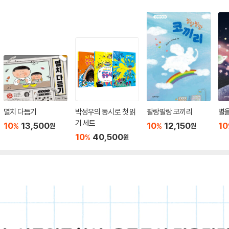
멸치 다듬기
박성우의 동시로 첫 읽
팔랑팔랑 코끼리
별을
기 세트
10
13,500
10
12,150
10
%
%
원
원
10
40,500
%
원