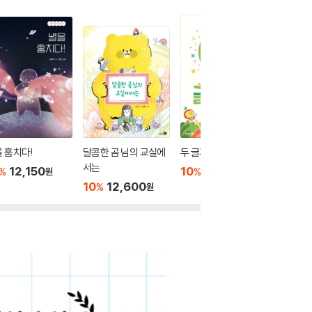
 훔치다!
달콤한 곰 님의 교실에
두 글자 동시
내 얘기 
서는
12,150
10
11,700
10
1
%
%
%
원
원
10
12,600
%
원