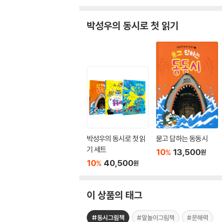
박성우의 동시로 첫 읽기
박성우의 동시로 첫 읽
묻고 답하는 동동시
기 세트
10
13,500
%
원
10
40,500
%
원
이 상품의 태그
#동시그림책
#말놀이그림책
#문해력