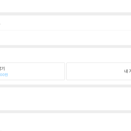
.
팔기
내 
700원