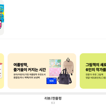
리뷰/한줄평
63