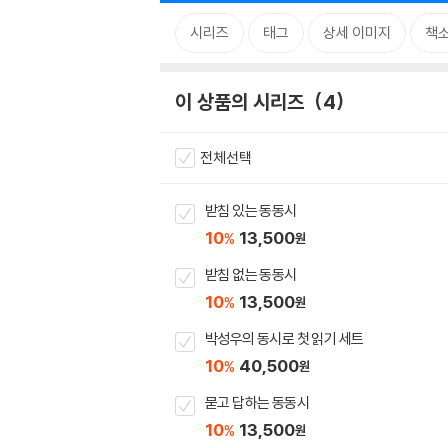
시리즈
태그
상세 이미지
책
이 상품의 시리즈
4
전체선택
받침 있는 동동시
10
13,500
%
원
받침 없는 동동시
10
13,500
%
원
박성우의 동시로 첫 읽기 세트
10
40,500
%
원
묻고 답하는 동동시
10
13,500
%
원