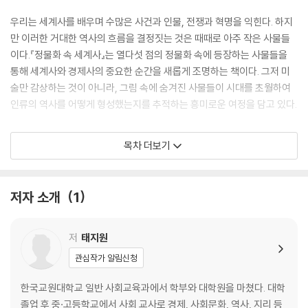
우리는 세계사를 배우며 수많은 사건과 인물, 전쟁과 혁명을 익힌다. 하지
만 이러한 거대한 역사의 흐름을 결정짓는 것은 때때로 아주 작은 사물들
이다.『정물화 속 세계사』는 열다섯 점의 정물화 속에 등장하는 사물들을
통해 세계사와 경제사의 중요한 순간을 새롭게 조명하는 책이다. 그저 미
술만 감상하는 것이 아니라, 그림 속에 숨겨진 사물들이 시대를 초월하여
인류의 역사를 어떻게 형성했는지를 추적하는 흥미로운 여정을 담고 있다.
이 책은 자본주의의 역사를 중심축으로 하여 이야기를 전개한다. 해골과
목차 더보기
시계, 성서와 같은 사물은 부르주아 계급의 성장과 밀접하게 연관되어 있
으며, 청어나 튤립은 시장경제의 급격한 부침을 상징한다. 후추와 오렌지
는 유럽이 해상무역을 통해 세계 경제를 장악하는 과정에서 어떤 역할을
저자 소개
1
했는지 말해주고, 설탕과 초콜릿, 커피는 유럽과 서양이 다른 대륙을 착취
하며 부를 축적한 역사를 보여준다. 20세기 이후에는 앤디 워홀의 수프 캔
처럼 대량생산과 소비문화의 상징이 된 사물들을 통해 현대 자본주의의 작
저
태지원
동 원리를 이해할 수 있다.
관심작가 알림신청
정물화 속 숨은 역사적 힌트 찾기
한국교원대학교 일반 사회교육과에서 학부와 대학원을 마쳤다. 대학
졸업 후 중·고등학교에서 사회 교사로 경제, 사회문화, 역사, 지리 등