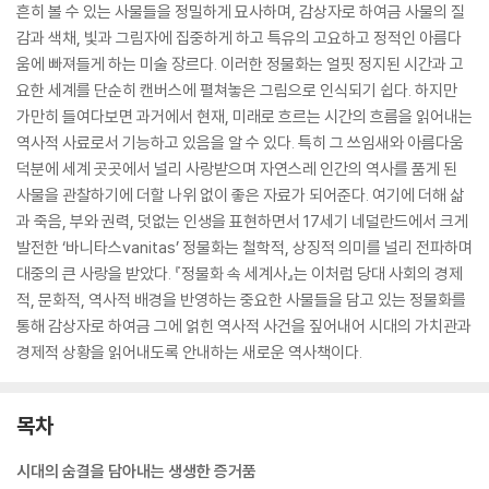
흔히 볼 수 있는 사물들을 정밀하게 묘사하며, 감상자로 하여금 사물의 질
감과 색채, 빛과 그림자에 집중하게 하고 특유의 고요하고 정적인 아름다
움에 빠져들게 하는 미술 장르다. 이러한 정물화는 얼핏 정지된 시간과 고
요한 세계를 단순히 캔버스에 펼쳐놓은 그림으로 인식되기 쉽다. 하지만
가만히 들여다보면 과거에서 현재, 미래로 흐르는 시간의 흐름을 읽어내는
역사적 사료로서 기능하고 있음을 알 수 있다. 특히 그 쓰임새와 아름다움
덕분에 세계 곳곳에서 널리 사랑받으며 자연스레 인간의 역사를 품게 된
사물을 관찰하기에 더할 나위 없이 좋은 자료가 되어준다. 여기에 더해 삶
과 죽음, 부와 권력, 덧없는 인생을 표현하면서 17세기 네덜란드에서 크게
발전한 ‘바니타스vanitas’ 정물화는 철학적, 상징적 의미를 널리 전파하며
대중의 큰 사랑을 받았다. 『정물화 속 세계사』는 이처럼 당대 사회의 경제
적, 문화적, 역사적 배경을 반영하는 중요한 사물들을 담고 있는 정물화를
통해 감상자로 하여금 그에 얽힌 역사적 사건을 짚어내어 시대의 가치관과
경제적 상황을 읽어내도록 안내하는 새로운 역사책이다.
목차
시대의 숨결을 담아내는 생생한 증거품