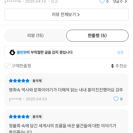
y******k
2025.04.14.
신고
0
댓글
0
다._p51 _튤립
리뷰 전체보기
리뷰
15
한줄평
5
클린봇
이 부적절한 글을 감지 중입니다.
설정
구매한줄평
추천순
종이책
명화속 역사와 문화이야기가 더해져 읽는 내내 흥미진진했어요.강추
y****6
2025.04.03.
0
종이책
정물화 속에 담긴 세계사의 흐름을 바꾼 물건들에 대한 이야기가
흥미롭습니다.