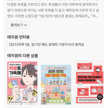
이 책은 한 점의 정물화를 출발점으로 작품이 그려진 배경과 화가의 정보
다양한 과목을 가르치고 있다. 학생들이 자칫 지루하게 생각하거나
는 물론, 그림 속 탁자 위에 그려진 각 사물이 속한 시대의 역사적 사건, 경
암기 과목으로 여기는 사회 과목을 더 쉽고 재미있게 가르쳐 주고 싶
제적 변화, 사회적 가치관을 함께 탐구한다.
었다. 이러한 소망으로 『1일 1단어 1분으로 끝내는 경제공부』, 『자본
주의 사회, 빈부격차는 당연한 걸까?』, 『이 장면, 나만 불편한가요?』,
펼쳐보기
가령 해골, 시계, 성서 등은 기술의 발전을 비롯해 중세 말기와 근대 초기에
『자본주의를 부탁해』, 『이 정도는 알아야 하는 최소한의 경제 법칙』
등장한 부르주아 계급이 어떻게 자본주의를 주도하게 되었는지에 대한 힌
등을 집필했다. 전국사회과교과연구회에서 다른 선생님들과 함께
태지원
인터뷰
트를 제공하고, 청어나 튤립을 그린 그림에서는 한때 경제를 좌우할 정도
『독도를 부탁해』, 『미술관 옆 사회교실』
로 막대한 영향을 끼쳤지만 거품이 꺼진 후 경제적 혼란을 초래한 사례들
[읽다]
하루 1분, 읽기만 해도 경제의 기본지식이 쌓여요
에 대한 이야기를 들려준다.
태지원
의 다른 상품
또한 우리네 식탁에도 자주 오르는 후추와 오렌지, 설탕, 초콜릿 등이 그려
진 정물화를 살펴보면서 과거 유럽이 새로운 항로를 개척하고 글로벌 경제
를 형성하는 과정을 상세히 서술함은 물론, 해상무역과 식민지 착취의 어
두운 이면도 함께 조명한다. 마지막으로 현대에 들어서는 대량생산과 소비
문화를 앤디 워홀의 ‘수프 캔’ 작품을 감상하며 설명한다.
그림 속 사물들이 들려주는 생생한 이야기 속으로!
책에서 우리는 탁자 위에 놓인 사소한 사물 하나가 인류의 경제와 사회, 문