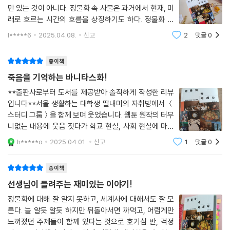
오렌지와 레몬이 정물화에 자주 등장하는 이유가 또 있었다. 당시 유럽의
만 있는 것이 아니다. 정물화 속 사물은 과거에서 현재, 미
정물화에는 유독 껍질이 반쯤 벗겨진 레몬이 등장하는 경우가 많다. 이유
래로 흐르는 시간의 흐름을 상징하기도 하다. 정물화 속
가 뭘까? 구불구불 이어지는 레몬 껍질이 시간의 흐름을 비유하기 때문이
평범한 사물에 인류의 역사가 어떻게 담겨있는가? 15 점
l*****6
2025.04.08.
신고
2
댓글
0
다. 껍질이 일부만 벗겨진 것은 유한한 삶의 시간이 그만큼 지나갔음을 의
의 정물화 속에서 시대배경, 화가, 역사. 경제, 문화 이야
미한다. 더불어 반쯤 깎인 과일은 화가의 솜씨를 드러내는 것이기도 했다.
기를 만나보았다. 정물화 장르가 제대
종이책
레몬의 오톨도톨한 표면과 그 안의 싱싱한 과육은 질감의 차이가 명확하
다. 그런 차이를 섬세하고 세밀하게 그려낼수록, 화가의 실력이 뛰어나다
죽음을 기억하는 바니타스화!
는 사실을 드러낼 수 있었다.
**출판사로부터 도서를 제공받아 솔직하게 작성한 리뷰
--- p.72
입니다**서울 생활하는 대학생 딸내미의 자취방에서 ＜
스터디 그룹＞을 함께 보며 웃었습니다. 웹툰 원작의 터무
오렌지와 레몬이 정물화에 자주 등장하는 이유가 또 있었다. 당시 유럽의
니없는 내용에 웃음 짓다가 학교 현실, 사회 현실에 마음
정물화에는 유독 껍질이 반쯤 벗겨진 레몬이 등장하는 경우가 많다. 이유
이 무거워지기도 했죠. 거기서 가장 인상 깊었던 것은 순
h*****o
2025.04.01.
신고
1
댓글
0
철이 할아버지의 토익 공부입니다. 시한부 인생을 살고 있
가 뭘까? 구불구불 이어지는 레몬 껍질이 시간의 흐름을 비유하기 때문이
는 순철이 할아버지는 병실에서도 매일매일
다. 껍질이 일부만 벗겨진 것은 유한한 삶의 시간이 그만큼 지나갔음을 의
종이책
미한다. 더불어 반쯤 깎인 과일은 화가의 솜씨를 드러내는 것이기도 했다.
선생님이 들려주는 재미있는 이야기!
레몬의 오톨도톨한 표면과 그 안의 싱싱한 과육은 질감의 차이가 명확하
다. 그런 차이를 섬세하고 세밀하게 그려낼수록, 화가의 실력이 뛰어나다
정물화에 대해 잘 알지 못하고, 세계사에 대해서도 잘 모
른다. 늘 알듯 알듯 하지만 뒤돌아서면 까먹고, 어렵게만
는 사실을 드러낼 수 있었다.
느껴졌던 주제들이 함께 있다는 것으로 호기심 반, 걱정
--- p.91