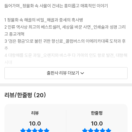
량생산 시스템을 찾아볼 수 있지요. 탁자 위에 펼쳐진 이야기를 따라가다
들어가며_정물화 속 사물이 건네는 흥미롭고 매혹적인 이야기
보면 자연스럽게 자본주의의 역사와 개념, 작동원리를 읽을 수 있습니다.
--- p.7
1 정물화 속 해골의 비밀_해골과 중세의 흑사병
2 인류 역사상 최고의 베스트셀러, 세상을 바꾼 사연_인쇄술과 성경 그리
헛되고 부질없는 것을 뜻하는 바니타스화는 독특한 분위기를 자아낸다. 아
고 종교개혁
드리안 판 위트레흐트Adrian van Utrecht, 1599~1652가 그린 「꽃과
3 ‘검은 황금’으로 불린 귀한 향신료_콜럼버스의 아메리카대륙 도착과 후
해골이 있는 정물화」는 바니타스화의 특징을 잘 보여주는 작품이다. 위트
추
레흐트는 네덜란드 황금시대를 대표하는 화가인데 스테인비크의 제자이
4 대항해를 도운 과일_오렌지와 바스쿠 다 가마의 인도 항로 발견, 대항해
기도 했다. 바니타스화에 놓인 사물들은 제각기 영원할 수 없는 인간의 삶
시대
과 죽음, 허무를 상징한다.
5 네덜란드의 황금기를 이끌어낸 생선_청어와 네덜란드의 성장
출판사 리뷰 더보기
--- p.27
6 가격 거품의 원조가 된 꽃_튤립 버블과 거품경제
7 부강한 나라를 만들겠다는 장밋빛 꿈_지구본과 중상주의의 발달
1997년 미국의 시사 주간지 『라이프』가 ‘지난 천 년간 인류의 역사에서 중
8 스위스산 시계는 어떻게 최고가 되었을까 _위그노와 나비효과
리뷰/한줄평
20
요한 100가지 발명품’을 선정했다. 영광의 1위를 차지한 발명품은 무엇일
9 동서양을 연결한 신비한 푸른빛, 청화백자_기술과 예술의 결정체
까. 15세기 요하네스 구텐베르크가 창안한 활판인쇄술1이다. 구텐베르크
10 설탕, 달콤한 맛 너머의 진실_설탕의 생산과 노예무역
역시 1999년 시사 주간지 『타임』이 선정한 ‘밀레니엄 인물’로 뽑혔다. 구
11 혁명의 기운을 북돋은 음료_커피와 시민혁명
리뷰
한줄평
텐베르크의 발명 이전에는 인쇄술이 존재하지 않았던 걸까? 그렇지 않다.
12 악마의 식물에서 서민 음식의 대명사로_감자와 아일랜드 기근
10.0
10.0
인쇄술은 일정하게 배열된 활자나 그림이 새겨진 판에 잉크를 묻힌 뒤, 종
13 수입의 자유를 허하라, 빵과 곡물을 둘러싼 다툼_영국의 곡물법 그리
이 등의 재료를 대고 압력을 가해 찍어내는 기술이다. 활자를 목판에 조각