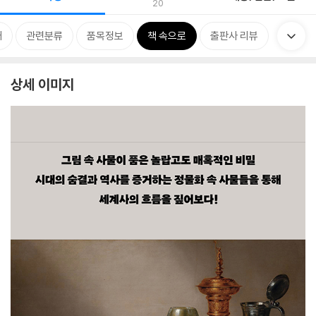
20
개
관련분류
품목정보
책 속으로
출판사 리뷰
상세 이미지