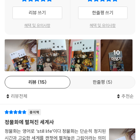
고 자유무역과 보호무역의 논쟁
해 찍어내는 목판인쇄의 경우, 이미 기원전 3세기경부터 중국에서 시작되
14 제국주의의 달콤하고 씁쓸한 맛_초콜릿과 제국주의
리뷰 쓰기
한줄평 쓰기
었다. 14세기경에는 유럽에도 널리 소개된 기술이었다. 그러나 목판인쇄
15 대량생산 시대의 깡통에서 예술이 되다 _앤디 워홀의 수프 캔과 포드주
술은 널리 활용되지 않았다. 주로 제목을 찍거나 그림 장식을 제작할 때만
의
혜택 및 유의사항
혜택 및 유의사항
쓰였다. 나무판에 글자를 오목하게 파거나 볼록하게 깎는 과정 자체가 까
다로웠기 때문이다.
--- pp.34-35
10
21세기 현대인이 SNS에 음식 사진을 올리듯, 600년 전의 네덜란드인들
더보기
도 음식 정물화를 식당 벽에 걸어놓고 감상했다. 정물화에 등장하는 음식
3
과 식기는 주로 고급스러움을 자랑하는 것들이었다. 네덜란드의 신흥 중산
층, 부르주아들은 부와 풍요를 과시하기 위해 화가에게 희귀하고 값비싼
리뷰
15
한줄평
5
음식 그림을 주문했다. 부르주아만 그랬을까? 서민들도 크게 다르지 않았
다. 평소 접하지 못하던 고급 음식의 모습이 궁금했기 때문이다. 오늘날 S
리뷰전체
추천순
NS 사진을 통해 고급 호텔의 디저트나 뷔페를 눈으로 감상하듯, 당시의 평
범한 사람들도 값비싼 음식이 담긴 그림을 보며 대리 만족 했을 것이라고
종이책
전문가들은 추측한다.
정물화에 펼쳐진 세계사
--- p.51
정물화는 영어로 ‘still life’이다.정물화는 단순히 정지된
시간과 고요한 세계를 캔펏에 펼쳐놓은 그림이라는 의미