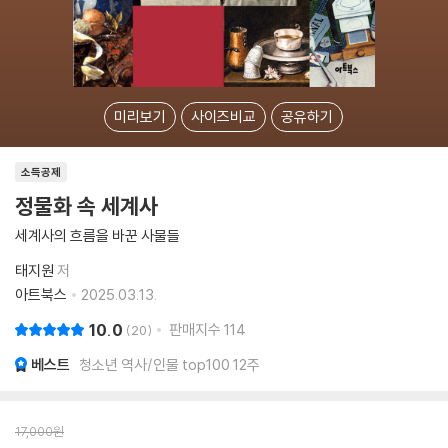
미리보기
사이즈비교
공유하기
소득공제
정물화 속 세계사
세계사의 흐름을 바꾼 사물들
태지원
저
아트북스
2025.03.13.
10.0
판매지수
114
20
베스트
청소년 역사/인물 top100 12주
17,000
원