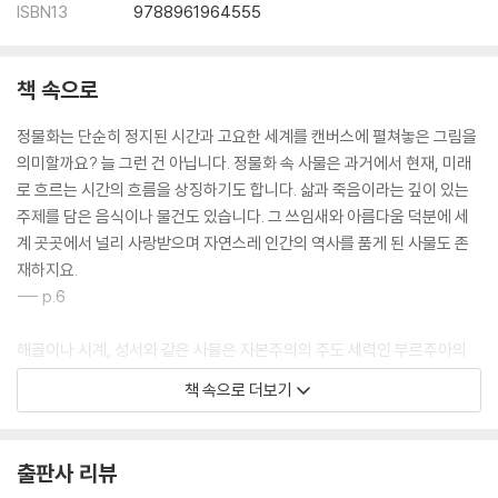
ISBN13
9788961964555
책 속으로
정물화는 단순히 정지된 시간과 고요한 세계를 캔버스에 펼쳐놓은 그림을
의미할까요? 늘 그런 건 아닙니다. 정물화 속 사물은 과거에서 현재, 미래
로 흐르는 시간의 흐름을 상징하기도 합니다. 삶과 죽음이라는 깊이 있는
주제를 담은 음식이나 물건도 있습니다. 그 쓰임새와 아름다움 덕분에 세
계 곳곳에서 널리 사랑받으며 자연스레 인간의 역사를 품게 된 사물도 존
재하지요.
--- p.6
해골이나 시계, 성서와 같은 사물은 자본주의의 주도 세력인 부르주아의
성장과 그에 얽힌 사건을 상징합니다. 청어나 튤립처럼 자본주의의 흥망성
책 속으로 더보기
쇠를 나타내는 물건도 있지요. 후추나 오렌지, 지구본에는 유럽이 새로운
뱃길을 열고 해상무역을 장악하는 데 큰 영향을 준 사연이 담겨 있습니다.
설탕과 초콜릿, 커피에서는 유럽과 서양이 다른 대륙을 착취한 잔인한 역
출판사 리뷰
사를 읽어낼 수 있고, 앤디 워홀의 수프 캔을 통해 20세기 이후 발달한 대