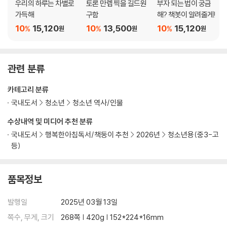
우리의 하루는 차별로
토론 만렙 찍을 길드원
부자 되는 법이 궁금
화에 얼마나 큰 영향을 미쳤는지를 발견할 수 있다. 이를 통해 독자들은 자
가득해
구함
해? 책봇이 알려줄게!
연스럽게 세계사와 경제사의 흐름을 이해하고, 자본주의의 개념과 작동 원
10
15,120
10
13,500
10
15,120
%
%
%
원
원
원
리를 쉽고 흥미롭게 배울 수 있다.
『정물화 속 세계사』는 단순한 역사책이 아니다. 독자들은 이 책을 통해 과
관련 분류
거와 현재, 그리고 미래를 연결하는 경제적·사회적 원리를 쉽게 이해하고,
세계사를 더욱 깊이 있게 바라볼 수 있는 안목을 기를 수 있다. 그림 속 사
카테고리 분류
물들이 들려주는 생생한 이야기 속으로 빠져보자!
국내도서
청소년
청소년 역사/인물
수상내역 및 미디어 추천 분류
★추천 포인트★
국내도서
행복한아침독서/책둥이 추천
2026년
청소년용(중3-고
등)
√ 정물화 속 사물들을 통해 쉽게 배우는 역사와 경제
√ 세계 경제와 자본주의의 발전 과정을 자연스럽게 이해
√ 미술, 역사, 경제를 넘나드는 흥미로운 서술 방식
품목정보
√ 중·고등학생을 위한 교양 필독서
발행일
2025년 03월 13일
쪽수, 무게, 크기
268쪽 | 420g | 152*224*16mm