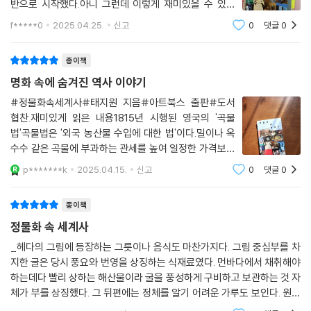
반으로 시작했다.아니 그런데 이렇게 재미있을 수 있다
니!그림에 문외한인 내가 작가의 글을 읽으며 그림을 보
f*****0
2025.04.25.
신고
0
댓글
0
고, 또 보게 되는 즐거움이 있었다. 그리고 우리가 잘 알고
있는 커피, 초콜릿 등에 대한 숨겨진 역사를
종이책
명화 속에 숨겨진 역사 이야기
#정물화속세계사#태지원 지음#아트북스 출판#도서
협찬.재미있게 읽은 내용1815년 시행된 영국의 '곡물
법'곡물법은 '외국 농산물 수입에 대한 법'이다.밀이나 옥
수수 같은 곡물에 부과하는 관세를 높여 일정한 가격보다
높은 값에 거래하도록 강제하는 내용의 법안이다.자국의
p*******k
2025.04.15.
신고
0
댓글
0
곡물 가격을 유지하고 농업을 보호하는 전형적인 보호무
역 정책이었다.당시 영국은 산업혁명으로 인구가 폭발적
종이책
정물화 속 세계사
_헤다의 그림에 등장하는 그릇이나 음식도 마찬가지다. 그림 중심부를 차
지한 굴은 당시 풍요와 번영을 상징하는 식재료였다. 먼바다에서 채취해야
하는데다 빨리 상하는 해산물이라 굴을 풍성하게 구비하고 보관하는 것 자
체가 부를 상징했다. 그 뒤편에는 정체를 알기 어려운 가루도 보인다. 원통
형 그릇에 놓인 하얀 가루는 소금이다. 소금 역시 당시에는 사치품에 속했