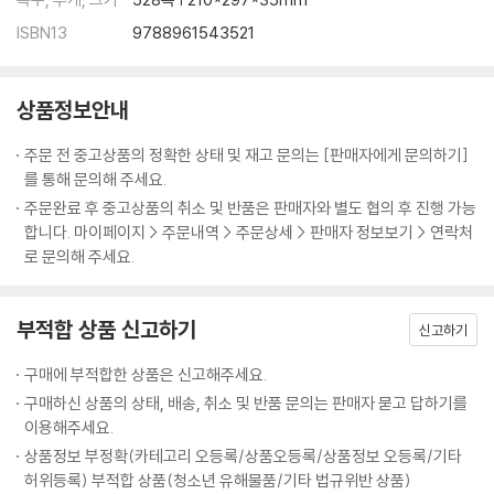
(2) 세포설이 출현하다 45
ISBN13
9788961543521
2.2 세포의 다양성 47
(1) 세균에는 세포소기관이 없다 50
(2) 고세균은 먼 조상을 대표한다 51
상품정보안내
(3) 진핵세포는 세포소기관을 이용한다 51
2.3 세포막의 기능과 구조 54
주문 전 중고상품의 정확한 상태 및 재고 문의는 [판매자에게 문의하기]
2.4 확산: 막을 통한 수동적 흐름 55
를 통해 문의해 주세요.
(1) 확산은 물질이 고농도에서 저농도로
주문완료 후 중고상품의 취소 및 반품은 판매자와 별도 협의 후 진행 가능
이동하는 현상이다 55
합니다. 마이페이지 > 주문내역 > 주문상세 > 판매자 정보보기 > 연락처
(2) 삼투는 물이 확산으로 이동하는 현상이다 56
로 문의해 주세요.
2.5 수송단백질 58
(1) 통로단백질은 분자들을 빠른 속도로 수동 수송한다 58
부적합 상품 신고하기
신고하기
(2) 운반단백질은 물질을 한쪽에서 다른 쪽으로 수송한다 58
(3) 펌프는 물질을 농도 기울기에 거슬러 이동시키기 위해 에너지를 사용
구매에 부적합한 상품은 신고해주세요.
한다 58
구매하신 상품의 상태, 배송, 취소 및 반품 문의는 판매자 묻고 답하기를
(4) 소낭은 물질을 포장하여 대량으로 수송한다 59
이용해주세요.
2.6 세포의 신호와 응답 61
상품정보 부정확(카테고리 오등록/상품오등록/상품정보 오등록/기타
2.7 세포소기관과 기능 62
허위등록) 부적합 상품(청소년 유해물품/기타 법규위반 상품)
(1) 세포소기관은 단백질을 합성하고 가공한다 62