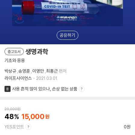
공유하기
생명과학
중고도서
기초와 응용
박상규
,
송영훈
,
이영만
,
최홍근
편저
라이프사이언스
2021.03.01.
사용 흔적 많이 있으나, 손상 없는 상품
중
29,000
원
48
15,000
YES포인트
0원