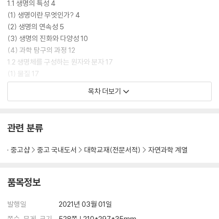
1.1 생명의 특성 4
(1) 생명이란 무엇인가? 4
(2) 생명의 연속성 5
(3) 생명의 진화와 다양성 10
(4) 과학 탐구의 과정 12
1.2 생명체를 구성하는 원자와 분자 17
(1) 물질 17
(2) 화학결합 20
목차 더보기
(3) 생명 활동에서 물의 중요성 24
1.3 생명의 화학 27
(1) 탄소 27
관련 분류
(2) 탄수화물 27
(3) 지질 30
중고샵
중고 국내도서
대학교재(전문서적)
자연과학 계열
(4) 단백질 33
(5) 핵산 37
품목정보
제2장 세포의 세계 41
2.1 세포의 발견 44
발행일
2021년 03월 01일
(1) 렌즈는 세포의 세계를 밝힌다 45
쪽수, 무게, 크기
528쪽 | 210*297*35mm