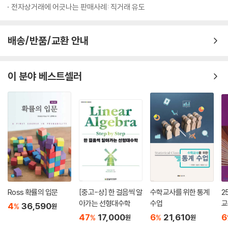
전자상거래에 어긋나는 판매사례: 직거래 유도
(2) 세포소기관은 물질을 분비하기 위하여 상호작용한다 63
(3) 핵은 유전정보를 담은 RNA를 세포질로 내보낸다 64
(4) 세포질에서는 단백질 합성이 일어난다 64
배송/반품/교환 안내
(5) 리소좀은 세포의 재활용 중추이다 65
(6) 퍼옥시좀은 산화 반응을 촉진한다 66
(7) 미토콘드리아는 영양분으로부터 에너지를 얻는다 66
이 분야 베스트셀러
(8) 엽록체는 식물 세포에 영양분을 제공한다 67
2.8 고등한 세포의 기원 69
(1) 세포 구조 및 DNA 염기서열은
세포내공생론에 대한 증거를 제공한다 69
(2) 세포내공생이 어떻게 작용할 수 있었을까? 69
2.9 세포골격 70
(1) 미세소관은 튜불린단백질로 구성되어 있다 71
(2) 미세필라멘트는 액틴단백질로 구성되어 있다 71
(3) 중간필라멘트는 세포의 지지대로서 작용한다 72
Ross 확률의 입문
[중고-상] 한 걸음씩 알
수학교사를 위한 통계
2
아가는 선형대수학
수업
교
4
36,590
%
원
제3장 세포의 에너지 획득 77
47
17,000
6
21,610
6
%
%
원
원
3.1 세포의 에너지 정의 80