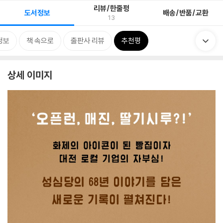
리뷰/한줄평
도서정보
배송/반품/교환
13
정보
책 속으로
출판사 리뷰
추천평
상세 이미지