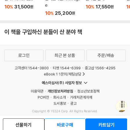
어야 한다고 강조한다. 지금보다 훨씬 공정하고 포용적이며 지속 가능한
e
10
31,500
10
17,550
1
%
%
원
원
경제, 나아가 신의 피조물인 생명과 지구 환경을 착취하지 않고 돌보는 경
10
25,200
%
원
제가 돼야 하며, 특히 ‘식물’에서 지혜와 영감을 얻어야 한다고 주장한다.
--- p.293, 「모두가 행복한 경제를 위해」 중에서
이 책을 구입하신 분들이 산 분야 책
로그인
최근 본 상품
주문/배송
고객센터 1544-3800
티켓 1544-6399
중고샵 1566-4295
eBook 1:1문의/채팅상담
예스이십사(주) 사업자 정보
이용약관
개인정보처리방침
청소년보호정책
PC버전
회사소개
거래처관계자께
도서홍보
광고
Copyright © YES24 Corp. All Rights Reserved.
MATOM5
선물하기
바로구매
카트담기