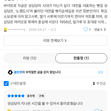
"나눔과 포용으로 세상 바꾼 ‘향토빵집’" - 한겨레신문
--- p.224, 「로컬 기업 성심당의 존재감」 중에서
바야흐로 지금은 성심당의 시대가 아닌가 싶다. 대전을 대표하는 빵집 성
“한국에도 멋진 기업 스토리가 존재하고 있음을 알려준다.” - 국민일보
심당은, ‘노잼도시’라 불리던 대전을 빵지순례길로 이끈 장본인이다. 튀김
“대전 토박이 빵집의 성장 레시피는 '나눔‘” - 한국경제
소보로에 이어 망고시루, 딸기 시루에 이르기까지 연이어 히트를 치며, 성
“내일 또 뵙겠습니다!”
“잿더미에서 일어난 기적, 노점상에서 교황의 식탁까지 “- 매일경제
심당은 여러모로 화제의 중심에 서있다. 1956년, 밀가루 두 포대로 시작된
출입구를 닫은 직원들이 빈 박스를 들고 남아 있는 빵들 앞에 서서 무슨 빵
“대전 대표빵집 성심당은 자본주의경제 대안인가” - 한국일보
성심당은 창업주에 이어 현재는 그의 아들 내외가 경영을 맡고 있다. 부모
이 얼마나 남았는지 일일이 체크하며 정성스레 박스에 담는다. 이 박스는
r********2
2025.04.27.
신고
1
댓글
0
가 닦아 놓은
일과 시간 중 네 시간마다 포장된 다른 박스들과 함께 후원빵으로 분류돼
리뷰 전체보기
내일 아침 이웃에 전달될 것이다. 이 후원빵은 68년째 하루도 빠짐없이 이
어오는 성심당의 본질이다.
--- p.272, 「성심당의 하루」 중에서
리뷰
12
한줄평
1
성심당을 칭찬하는 목소리가 많다. 창업과 함께 시작된 나눔의 실천과 지
역사회에 대한 헌신, 그리고 눈부신 혁신과 위기 극복으로 대전뿐만 아니
클린봇
이 부적절한 글을 감지 중입니다.
설정
라 우리나라 최고의 빵집에 오른 과정은 아무리 칭찬해도 부족함이 없다. 2
024년 초에는 성심당의 전년도 영업이익이 대기업을 앞질렀다는 뉴스로
구매한줄평
추천순
화제가 되기도 했다. 하지만 우리가 아는 이 정보들이 성심당의 전부는 아
니다. 기업은 경영자만 잘하면 만사형통으로 굴러가는 단순한 조직이 아니
종이책
구매
다. 구성원들을 하나로 묶어 내는 조직문화가 건강하고 튼튼해야 한다.
성심당이 지나온 시간을 볼 수 있어서 흥미로웠습니다.
성심당의 중심에는 ‘노동’이 있다. 사장부터 말단 직원에 이르기까지 성심