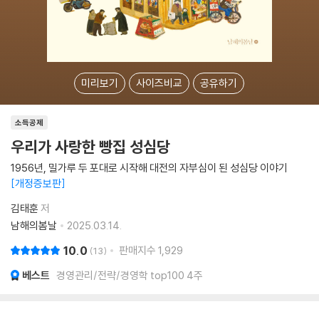
미리보기
사이즈비교
공유하기
소득공제
우리가 사랑한 빵집 성심당
1956년, 밀가루 두 포대로 시작해 대전의 자부심이 된 성심당 이야기
개정증보판
김태훈
저
남해의봄날
2025.03.14.
10.0
판매지수
1,929
13
베스트
경영관리/전략/경영학 top100 4주