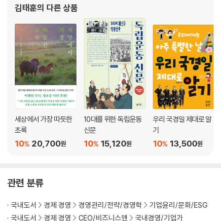
김태훈
의 다른 상품
세상에서 가장 따듯한
10대를 위한 독립운동
우리 국경일 제대로 알
초록
신문
기
10
20,700
10
15,120
10
13,500
%
%
%
원
원
원
관련 분류
국내도서
경제 경영
경영관리/전략/경영학
기업윤리/문화/ESG
국내도서
경제 경영
CEO/비즈니스맨
국내경영/기업가