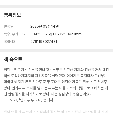
품목정보
발행일
2025년 03월 14일
쪽수, 무게, 크기
304쪽 | 526g | 153*210*23mm
ISBN13
9791193027431
책 속으로
임길순은 오기선 신부를 만나 흥남부두를 탈출해 거제와 진해를 거쳐 대전
역에 도착하기까지의 자초지종을 설명했다. 이야기를 듣자마자 오신부는
미국에서 지원 받은 밀가루 중 두 포대를 임길순 가족을 위해 선뜻 건네주
었다. 밀가루 두 포대를 받아 든 부부는 이를 가족의 식량으로 소비하는 대
신 찐빵 장사를 시작하기로 했다. 대전 성심당의 첫 출발이었다.
--- p.53, 「밀가루 두 포대」 중에서
워낙 먹을 게 부족하던 시절이라 장사는 비교적 잘됐다. 남은 빵을 매일 이