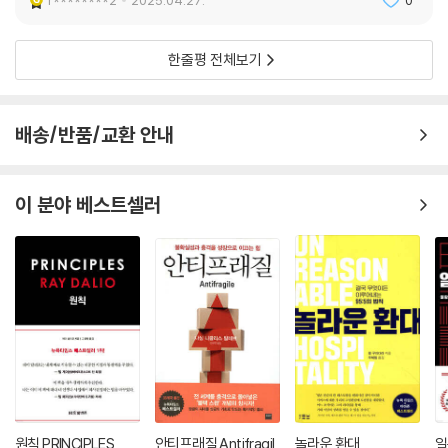
r********2
2025.04.27.
0
당 사람들은 하나같이 우직하게 일한다. 그 노동을 소중하게 여긴다. 성심
당에서 노동은 착취와 소외의 수단이 아니다. 더 많은 노동이 필요할 때는
말단 직원에게 미루는 대신 상급자가 먼저 나서서 떠안는다. 직원 인사고
한줄평 전체보기
과의 40%를 차지하는 항목이 ‘사랑’인 것도 성심당의 노동 중심 경영에서
비롯됐다. 사랑을 실천하는 노동 현장은 사람들에게 새로운 차원의 삶을
경험하게 한다.
배송/반품/교환 안내
--- p.276, 「노동과 사랑」 중에서
성심당이 따르는 ‘모두를 위한 경제(Economy of Communion, EoC)’
이 분야 베스트셀러
철학에서 영단어 ‘커뮤니언(communion)’은 ‘친교와 나눔’을 의미한다.
그 뿌리는 십자가 형벌을 앞둔 마지막 만찬에서 예수가 자신의 죽음을 기
억하라며 제자들과 함께 빵과 포도주를 나눈 예식에 있다. 예수가 자기 살
과 피를 나눠 제자들이 하나된 것처럼 기업도 자기 이윤만 추구할 게 아니
라 사회와 나누고 친교하며 하나가 돼야 한다는 경제 철학이 ‘모두를 위한
경제’다.
이 철학은 프란치스코 교황이 취임하면서 ‘프란치스코 경제(Economy o
f Francesco)’라는 이름으로 한 걸음 더 나아갔다. 프란치스코 경제는 현
재 세계 시장 대부분을 지배하고 있는 자본주의 경제 시스템이 관계 파괴
적이고 지속 가능하지도 않다고 비판한다. 지금의 시스템에 영혼을 불어넣
원칙 PRINCIPLES
안티프래질 Antifragil
놀라운 환대
일