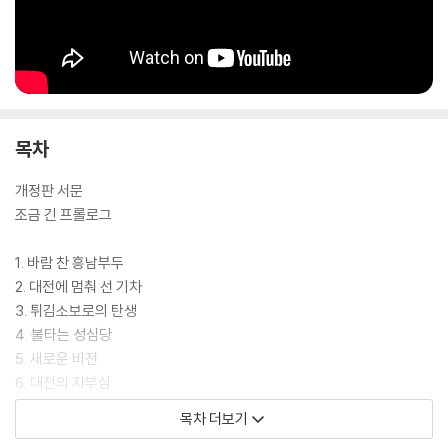
목차
개정판 서문
조금 긴 프롤로그
1. 바람 찬 흥남부두
2. 대전에 멈춰 선 기차
3. 튀김소보로의 탄생
4. 불타는 성심당
5. 새로운 비전
6. 대전의 자부심
7. 노동이 관계로
목차 더보기