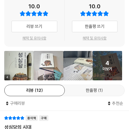
- 곽승룡 (대전가톨릭대학교 교수)
--- p.174, 「새로운 비전의 실천」 중에서
10.0
10.0
대전을 지키는 빵장수 로컬 히어로 성심당,
대한민국을 바꾸는 모두가 행복한 경제를 꿈꾸다!
대전역에서는 이제 튀김소보로 줄에 섰다가 열차를 놓친 경우는 흔한 일이
성심당은 기업도 NGO 이상으로 공동선을 추구하는 변화의 주역이 될 수
됐고, 서울에서 성심당 빵을 사려고 일부러 대전역에 다녀가는 사람도 적
있음을 보여주었다. 또한 기업이 사회적경제의 주체가 되어 가난과 빈곤의
리뷰 쓰기
한줄평 쓰기
성심당은 지역 경제를 위해 대전에서만 만날 수 있는 빵집으로 영원히 대
지 않다. 대전이 목적지가 아닌 승객들도 대전을 환승역으로 삼고 성심당
현실을 개선하기 위한 적극적인 경영을 할 때 얼마든지 성장도 가능함을
전을 지키는 빵장수로 남고 싶어 한다. 좋은 기업 하나가 어떻게 지역에 기
에 들렀다가 다시 목적지로 향하기도 한다. 역사 곳곳에 배치된 물품보관
혜택 및 유의사항
혜택 및 유의사항
입증한 훌륭한 롤모델이다.
여하고 또 함께 성장하는지를 보여주는 성심당의 사훈은 ‘모든 이가 다 좋
함의 상당수는 승객들이 구매한 성심당 빵들이 차지하고 있다. 환승 시간
게 여기는 일을 하도록 하십시오’. 손님, 직원은 물론 거래처, 협력업체, 심
- 곽은경 (『누가 그들의 편에 설 것인가』 저자)
에 뛰어가 튀김소보로를 사는 데 성공한 남편이 양손 가득 튀김소보로를
지어 경쟁사까지도 포함하여 ‘모든 이’가 행복한 빵집. 이러한 경영철학을
들고 아내에게 만세를 불러 승객들에게 박수를 받은 사연부터, 객차에서
근간으로 성심당은 가급적 지역의 농산물을 사용하고, 항상 신선한 빵을
4
빵이라는 대중적인 식품을 현재와 미래의 이야기로 풀어내며 지역의 문화
잠을 자던 승객들이 튀김소보로의 고소한 냄새에 눈을 떠 대전역에 도착했
제공하기 위해 노력하며 포장재도 친환경 종이 패키지를 사용한다. 또한
더보기
를 이끌어낸 성심당은 빵 문화의 트렌드세터이자 최고의 리딩그룹이다.
음을 실감했다는 일화까지 갖가지 에피소드가 회자되고 있다.
서울은 물론 해외에서 끊임없는 러브콜을 받아도 꿈쩍하지 않고 대전을 지
4
- 김혜준 (김혜준 컴퍼니 대표)
--- p.217, 「성심당의 고향, 대전역 입점」 중에서
키는 빵장수 성심당은 대전 시민의 자부심이자 로컬 기업의 훌륭한 롤모델
로, 많은 사랑을 받으며 동네 빵집의 새로운 역사를 써 내려가고 있다.
리뷰
12
한줄평
1
영진과 미진은 지역을 대표하는 빵집이라는 원칙을 고수하며 대전에서 귀
한 존재로 자리 잡는 것이 아직은 성심당이 추구해야 할 목표라고 생각한
쏟아지는 언론의 찬사
구매리뷰
추천순
다. 성심당 방문을 목적으로 전국에서 대전을 찾아오고, 그렇게 대전 경제
에 조금이라도 보탬이 되는 것이 대전 시민에게 빚을 진 성심당의 도리라
“대전 성심당이 보여준 지역 경쟁력의 가치” - 동아일보
종이책
구매
고 여기는 것이다. 그래서 한 기업으로서 자신의 도시에 사회적 역할을 다
“밀가루 두 포대의 기적, 대전 성심당” - 조선일보
성심당의 시대
하고 결국엔 성심당이 대전의 자부심이 될 수 있기를 부부는 바라고 있다