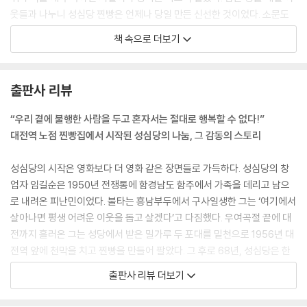
웃들과 나누니 성심당 찐빵은 언제나 당일 만든 신선한 것이었다. 소문도
나고 단골도 차츰 늘었다. 그러나 임길순의 관심은 온통 빵 나누기에 쏠려
책 속으로 더보기
있었다. 돈이 조금이라도 모일 것 같으면 더 많은 밀가루를 사서 더 많은 빵
으로 어려운 이들과 더 많이 나누고 싶어했다.
--- p.54, 「대전역 천막 노점 성심당」 중에서
출판사 리뷰
튀김소보로는 갖가지 신드롬을 만들어 냈다. 어느덧 대전 시민은 튀김소보
“우리 곁에 불행한 사람을 두고 혼자서는 절대로 행복할 수 없다!”
로를 먹어 본 사람과 그렇지 않은 사람으로 나뉘었다. 빵에도 팬덤이 형성
대전역 노점 찐빵집에서 시작된 성심당의 나눔, 그 감동의 스토리
될 수 있다는 사실이 모두를 즐겁게 했다. 튀김소보로가 엄청나게 인기를
끌면서 성심당은 자기만의 색깔을 만들어 갔다. 명성으로나 규모로나 다른
성심당의 시작은 영화보다 더 영화 같은 장면들로 가득하다. 성심당의 창
빵집들을 추월하기 시작했다. 중앙로에서 두 블록 안쪽은행동 153번지에
업자 임길순은 1950년 전쟁통에 함경남도 함주에서 가족을 데리고 남으
자리 잡은 불리한 입지도 거뜬하게 극복해 냈다.
로 내려온 피난민이었다. 불타는 흥남부두에서 구사일생한 그는 ‘여기에서
--- p.84, 「튀김 소보로, 네버 엔딩 스토리」 중에서
살아나면 평생 어려운 이웃을 돕고 살겠다’고 다짐했다. 우여곡절 끝에 대
전까지 흘러온 그는 성당에서 받은 밀가루 두 포대를 밑천으로 1956년 대
모두가 가장 힘든 고비를 넘어가고 있던 중에 2005년 1월 22일 토요일 저
전역 앞에 천막을 치고 찐빵을 만들어 팔았다. 그 후로 68년, 성심당은 한
녁, 설날을 며칠 앞두고 성심당에 큰불이 났다. 옆 건물을 태운 불이 성심당
결 같이 창업주의 유지를 이어받아 나눔과 상생의 경영을 이어가고 있다.
출판사 리뷰 더보기
으로 건너와 3층 공장이 완전히 전소됐다. 성심당의 모든 기능은 일시에
정지됐다. 결정적인 한 방이었다. 마치 무적의 세계 챔피언을 상대로 근근
이 책은 메가히트 상품 튀김소보로를 비롯해 연일 신제품으로 주목 받은