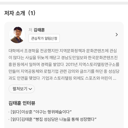
글쓴이의 에필로그
성심당의 에필로그
저자 소개
1
저
김태훈
관심작가 알림신청
대학에서 조경학을 전공했지만 지역문화정책과 문화콘텐츠에 관심
이 많다는 사실을 뒤늦게 깨닫고 경남도민일보와 한국문화콘텐츠진
흥원 등에서 일하며 경력을 쌓았다. 2011년 지역스토리텔링연구소를
만들어 지역공동체와 로컬기업 관련 강의와 글쓰기를 하던 중 성심당
과도 인연을 맺었다. 기업과 스토리텔링 외에도 스포츠와 어린이 등
다양한 주제에 관심을 갖고 글쓰기를 이어가고 있다. 저서로 <소리바
펼쳐보기
다는 왜>(2010), <시민을 위한 도시 스토리텔링>(2017), <지역공
동체와 미디어>(2017), <야구하자 이상훈>(2019), <동네 철공소,
김태훈
인터뷰
벤츠에 납품하다>(2021), <누구에게나 인권이
[읽다]
이상훈 “야구는 행위예술이다”
[읽다]
김태훈 “빵집 성심당은 나눔을 통해 성장했다”