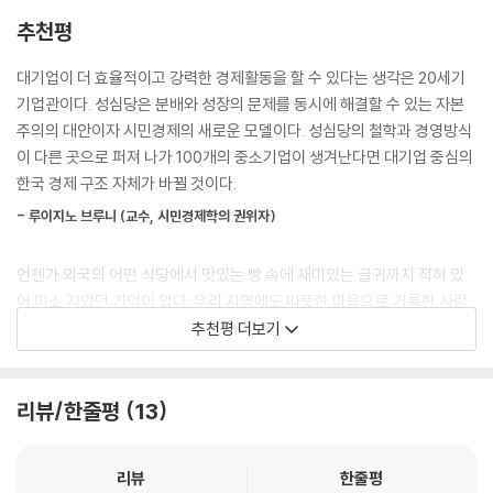
이 버텨내던 도전자가 마지막 라운드에서 보기 좋게 KO를 당한 격이었다.
성심당의 흥미진진한 개발 스토리부터, 갑작스런 화재로 잿더미가 된 상황
추천평
--- p.142, 「잿더미 앞에 선 부부」 중에서
에서 기적적으로 회생하는 이야기까지 성심당의 역사를 소개하는 것은 물
론, 지역과 상생하고 이웃과 나누며 모두가 행복한 경제를 이뤄 나가고자
대기업이 더 효율적이고 강력한 경제활동을 할 수 있다는 생각은 20세기
모든 이는 말 그대로 모든 사람을 의미하지만 그렇다고 해서 경계가 뒤섞
하는 경영 철학까지 그야말로 성심당의 모든 것을 한 권에 담았다.
기업관이다. 성심당은 분배와 성장의 문제를 동시에 해결할 수 있는 자본
인 한 덩어리는 아니었다. 잘 들여다보면 각자 뚜렷한 색깔을 갖고 있는 한
주의의 대안이자 시민경제의 새로운 모델이다. 성심당의 철학과 경영방식
명 한 명의 모습이 비로소 보이기 시작했다. ‘모든 이’에는 성심당을 찾는
대한민국에 정말 이런 회사가 존재할까?
이 다른 곳으로 퍼져 나가 100개의 중소기업이 생겨난다면 대기업 중심의
손님도 있고, 성심당을 찾지 않는 사람도 있다. 여자도 있고 남자도 있다.
대전 No1. 브랜드, 청년들이 가장 일하고 싶은 회사
한국 경제 구조 자체가 바뀔 것이다.
어르신도 있고 어린이도 있다. 내부 직원도 있고 거래처 직원도 있다. 가난
한 사람도 있고 부유한 사람도 있다. 모든 이는 서로 다른 자기 정체성을 가
- 루이지노 브루니 (교수, 시민경제학의 권위자)
경쟁이 아닌 상생을, 독점이 아닌 나눔의 경영. 대학생이 뽑은 대전의 넘버
지고 있는 존재다. 그들이 좋게 여기는 일, 좋게 여기는 공간을 생각해야 하
원 브랜드 성심당의 성장에는 다양한 원동력이 있었다. 끝없는 제품 개발
는 것이다.
언젠가 외국의 어떤 식당에서 맛있는 빵 속에 재미있는 글귀까지 적혀 있
과 업계를 선도한 마케팅 전략, 사소한 것 하나 허투루 넘기지 않고 본질에
--- p.154, 「'모든 이'의 발견
어 미소 지었던 기억이 있다. 우리 지역에도 따뜻한 마음으로 거룩한 사랑
충실하고자 했던 경영철학, 무엇보다 이웃과 상생하고 함께 성장하고자 한
의 묘약을 만들어 내는 이들이 있다. 가까운 이웃을 행복하게 만드는 사랑
추천평 더보기
남다른 경영방식이 오늘날의 성심당을 만들었다. 성심당은 지금도 젊은이
영진은 경영뿐 아니라 빵을 만드는 모든 과정에서도 EoC의 관점을 적용하
의 마술사들이 바로 성심당이다.
들이 일하고 싶은 기업, 노동의 가치를 귀하게 여기고 노력한 만큼 성장할
려고 애썼다. 성심당 내부 직원들은 물론 함께 일하는 외부 고객도 행복해
수 있는 비전 있는 회사로 손꼽힌다. 제과업계 최초로 주5일 근무를 도입
- 유흥식 (추기경)
야 했다. 되도록이면 친환경 영농법으로 키운 대전 인근 지역의 식재료를
리뷰/한줄평
13
하고, 전 직원에게 매출을 공개하는 투명경영으로 신뢰를 쌓으며 이윤의 1
쓰려고 노력하고 환경 문제를 고려해 과대포장도 크게 줄였다. 성심당의
5%는 직원에게 성과보수로 지급하는 회사. 인사고과의 40%는 동료에 대
오병이어의 기적처럼 서민 음식이었던 빵 하나가 지금은 모두의 행복한 음
혁신 아이콘이었던 포장빙수도 오랫동안 쓰던 스티로폼 대신 친환경 종이
한 사랑과 배려가 평가 기준이다.
식이 되었다. 그 안에 성심당의 한결같은 사랑이 담겼기 때문이다!
리뷰
한줄평
포장으로 바꿨다.