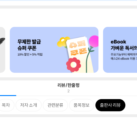
리뷰/한줄평
2
목차
저자 소개
관련분류
품목정보
출판사 리뷰