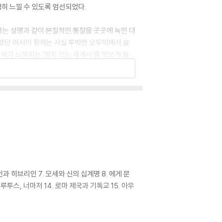
히 느낄 수 있도록 엄선되었다.
라는 설명과 같이 본질적인 통찰을 곳곳에 녹인 대
했던 러시아 황제는 사실 투박한 오두막에서 술
새가 느껴지는 ‘정취 있는 세계사’를 맛보게 될
 “단숨에 읽고 감동에 젖었다”고 감탄할 만큼 흡
도, 때론 예상치 못한 긴 여운에 가슴이 먹먹해질
음으로 재밌는 세계사’를 만나리라 확신한다.
인과 히브리인 7. 모세와 신의 십계명 8. 에게 문
루투스, 너마저 14. 로마 제국과 기독교 15. 아우