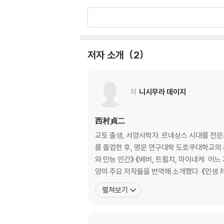
Ⅱ. 동아시아 이야기
21. 세계 제국, 수나라와 당나라 22. 동양에는 
8. 중국의 농민 반란 29. 중화제국, 청나라 30.
저자 소개
2
· 한눈에 보는 동아시아 세계
Ⅲ. 서남아시아 이야기
저
니시무라 데이지
32. 마호메트와 코란 33. 이슬람 세계의 팽창 3
· 한눈에 보는 서남아시아 세계
西村貞二
교토 출생, 서양사학자. 르네상스 시대를 전
Ⅳ. 유럽이 만들어진 이야기
를 졸업한 후, 명문 연구대학 도호쿠대학교의
와 만능 인간》 《베버, 트뢸치, 마이네케: 어
37. 게르만 민족의 대이동 38. 카를 대제의 대관 
양의 주요 저작들을 번역해 소개했다. 《인생 
각 변동 45. 페스트 대유행 46. 인간 찬가 47.
펼쳐보기
사 53. 유랑 황제 54. 영국 왕조의 변천 55.
의의 유래 61. 계몽 전제 군주 62. 북방의 패자 6
· 한눈에 보는 유럽의 탄생