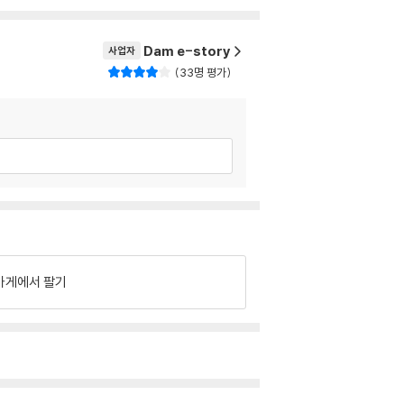
Dam e-story
사업자
33명 평가
가게에서 팔기