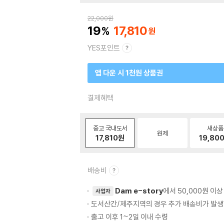
22,000
원
19
17,810
YES포인트
앱 다운 시 1천원 상품권
결제혜택
중고 국내도서
새상품
원제
17,810
원
19,80
배송비
Dam e-story
에서 50,000원 이
사업자
도서산간/제주지역의 경우 추가 배송비가 발생
출고 이후 1~2일 이내 수령