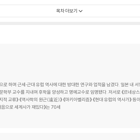
목차 더보기
양귀비, 서양에는 클레오파트라 23. 실크 로드를 가다 24. 북송과 남송 25. 왕안석과
 강희제 31. 아시아의 다른 나라들
4. 수준 높은 이슬람 문화 35. 중앙아시아와 인도 36. 오스만 제국의 기세
문으로 하며 근세·근대 유럽 역사에 대한 방대한 연구와 업적을 남겼다. 일본 내
 문학부 교수를 지내며 후학을 양성하고 명예교수로 임명됐다. 저서로 《르네상스
느 지적 교류》 《역사학의 원근(遠近)》 《마키아벨리즘》 《현대 유럽의 역사가》 등
39. 로마 교회의 전성기 40. 봉건 사회의 구조 41. 도시의 공기는 자유롭다 42.
처음으로 세계사가 재밌다》는 70세
 모나리자의 미소 48. 대항해 시대의 주인공 49. 인디아스 사업 50. 종교 개혁의 서
 무적함대의 격멸 56. 잔 다르크와 카트린 드 메디시스 57. 베르사유의 태양왕 58.
3. 두 여제 64. 영국 혁명 65. 청교도주의의 화신 66. 영국 산업 혁명 67. 철학