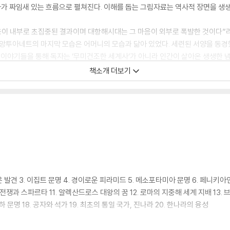
가 짜임새 있는 흐름으로 펼쳐진다. 이해를 돕는 그림자료는 역사적 장면을 생생
음이 내부로 초집중된 결과이며 대항해시대는 그 마음이 외부로 폭발한 것이다”
 앙투아네트의 마지막 모습은 어머니의 모습과 닮아 있었다. 세련된 서양을 동경
은 이야기들을 통해 독자는 ‘무미건조한 세계사’가 아니라 인간이 살아온 생생한 냄
책소개 더보기
 문고판으로 보급되어 오늘날까지도 ‘세계사의 클래식’으로 불린다. 한 독자는
로 책을 손에서 못 놓는 재미에 빠질 수도, 학자의 우러나온 통찰에 깜짝 놀랄 수
깊이 있는 교양을 찾는 독자들까지, 이 책의 페이지를 넘기며 모두가 ‘인생 처
운 발견 3. 이집트 문명 4. 경이로운 피라미드 5. 메소포타미아 문명 6. 페니키아
전쟁과 스파르타 11. 알렉산드로스 대왕의 꿈 12. 로마의 지중해 세계 지배 13. 브
하 문명 18. 공자와 석가 19. 최초의 통일 국가, 진나라 20. 한나라의 융성