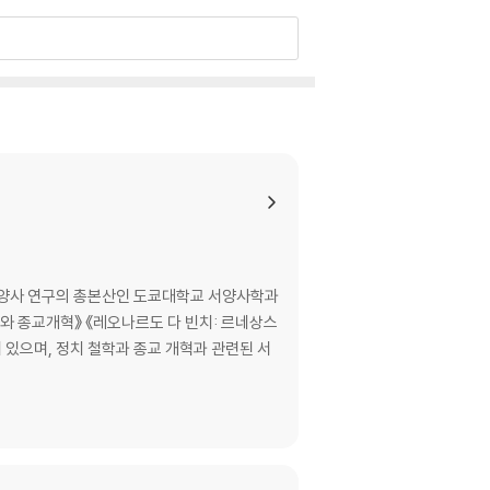
 주희 26. 몽골 대제국 27. 홍무제와 영락제 2
 서양사 연구의 총본산인 도쿄대학교 서양사학과
와 종교개혁》 《레오나르도 다 빈치: 르네상스
이 있으며, 정치 철학과 종교 개혁과 관련된 서
 비잔틴 제국의 광영 43. 십자군 44. 중세의 지
막 51. 나는 여기에 서 있다 52. 두 예수회 수도
 네덜란드 수호신 59. 효웅 발렌슈타인 60. 국제회
자의 세 가지 모습