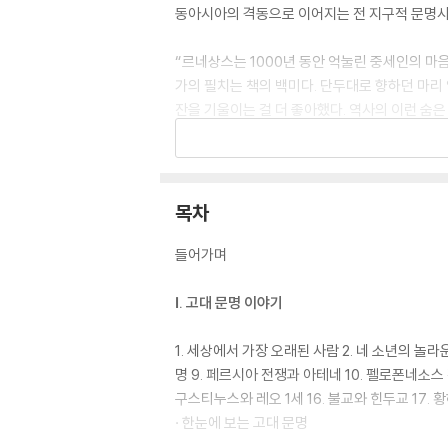
동아시아의 격동으로 이어지는 전 지구적 문명사
“르네상스는 1000년 동안 억눌린 중세인의 마
가의 필치는 책의 백미다. 단두대로 향하던 마리
잔을 기울이는 걸 더 좋아했다. 역사의 이런 숨
것이다.
이미 일본에서는 출간 직후 베스트셀러가 되었으며
입력 있는 내용이 마음을 사로잡는다. 이 한 권으
목차
수도 있다.
들어가며
세계사의 낯선 이름들 앞에 주저했던 초심자부터 
Ⅰ. 고대 문명 이야기
1. 세상에서 가장 오래된 사람 2. 네 소년의 놀라
명 9. 페르시아 전쟁과 아테네 10. 펠로폰네소스 
구스티누스와 레오 1세 16. 불교와 힌두교 17. 황
· 한눈에 보는 고대 문명