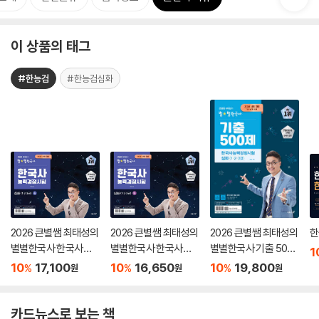
이 상품의 태그
#한능검
#한능검심화
2026 큰별쌤 최태성의
2026 큰별쌤 최태성의
2026 큰별쌤 최태성의
한
별별한국사 한국사능
별별한국사 한국사능
별별한국사 기출 500
1
력검정시험 심화(1,2,3
력검정시험 심화(1,2,3
제 한국사능력검정시
10
17,100
10
16,650
10
19,800
%
%
%
원
원
원
급) 상
급) 하
험 심화(1,2,3급)
카드뉴스로 보는 책