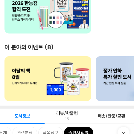
이 분야의 이벤트
8
리뷰/한줄평
도서정보
배송/반품/교환
15
 소개
관련분류
품목정보
출판사 리뷰