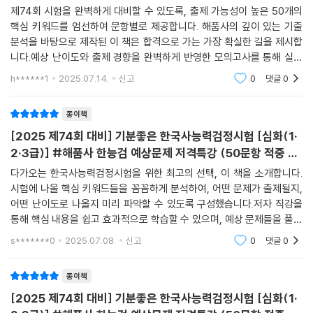
제74회 시험을 완벽하게 대비할 수 있도록, 출제 가능성이 높은 50개의
핵심 키워드를 엄선하여 문항별로 제공합니다. 해품사의 깊이 있는 기출
분석을 바탕으로 제작된 이 책은 합격으로 가는 가장 확실한 길을 제시합
니다.예상 난이도와 출제 경향을 완벽하게 반영한 모의고사를 통해 실전
감각을 키우세요. 또한, 저자 직강 유튜브 강의와 모의고사 해설 강의를 무
h******1
2025.07.14.
신고
0
댓글
0
료로 제공하여, 핵심
종이책
[2025 제74회 대비] 기분좋은 한국사능력검정시험 [심화(1·
2·3급)] #해품사 한능검 예상문제 저격특강 (50문항 적중 키
워드+저격 모의고사)
다가오는 한국사능력검정시험을 위한 최고의 선택, 이 책을 소개합니다.
시험에 나올 핵심 키워드들을 꼼꼼하게 분석하여, 어떤 문제가 출제될지,
어떤 난이도로 나올지 미리 파악할 수 있도록 구성했습니다.저자 직강을
통해 핵심 내용을 쉽고 효과적으로 학습할 수 있으며, 예상 문제들을 풀어
보며 실전 감각을 키울 수 있습니다. 또한, 해설 강의를 통해 궁금한 점을
s*******0
2025.07.08.
신고
0
댓글
0
바로 해결하고,
종이책
[2025 제74회 대비] 기분좋은 한국사능력검정시험 [심화(1·