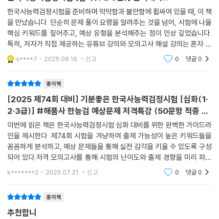
한국사능력검정시험을 준비하며 막막함과 불안함에 휩싸여 있을 때, 이 책
을 만났습니다. 단순히 문제 풀이 요령을 알려주는 것을 넘어, 시험에 나올
핵심 키워드를 짚어주고, 예상 유형을 분석해주는 점이 인상 깊었습니다.
특히, 저자가 직접 제공하는 유튜브 강의와 모의고사 해설 강의는 혼자 공
부하는 수험생에게 큰 힘이 되었습니다.책에서 제시하는 예상 키워드를 중
s****7
2025.09.16.
신고
0
댓글
0
심으로 공부하
종이책
[2025 제74회 대비] 기분좋은 한국사능력검정시험 [심화(1·
2·3급)] #해품사 한능검 예상문제 저격특강 (50문항 적중 키
워드+저격 모의고사)
이번에 읽은 책은 한국사능력검정시험 심화 대비를 위한 완벽한 가이드라
인을 제시한다. 제74회 시험을 겨냥하여 출제 가능성이 높은 키워드들을
꼼꼼하게 분석하고, 예상 문제들을 통해 실전 감각을 키울 수 있도록 구성
되어 있다.저격 모의고사를 통해 시험의 난이도와 출제 경향을 미리 파악
할 수 있다는 점이 인상적이다. 또한, 저자 직강 유튜브 강의와 무료 해설
k*******2
2025.07.21.
신고
0
댓글
0
강의를 통해 핵심
종이책
추천합니