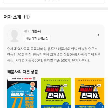
※별도 시험지 제공
2025년도 제74회 저격 한국사능력검정시험
저자 소개
1
편저
해품사
관심작가 알림신청
연세대 역사교육 교육대학원. 유튜브 해품사의 한방 한능검 연구소.
한능검 20회 만점. 한능검 전용 교재 4종 집필(해품사 예상문제 저격
특강, 시대별 기출 600제, 회차별 기출 500제, 단기기본서).
해품사
의 다른 상품