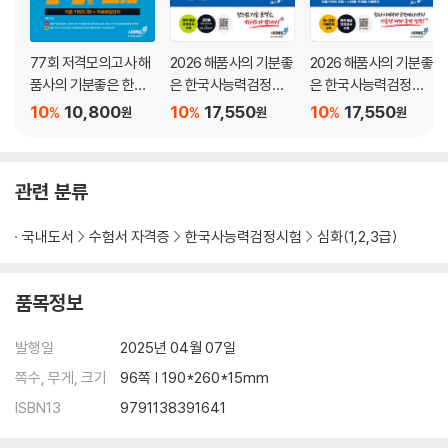
77회 저격모의고사 해
2026 해품사의 기분좋
2026 해품사의 기분좋
품사의 기분좋은 한국
은 한국사능력검정시
은 한국사능력검정시
사능력검정시험 심화
험 심화(1·2·3급) 적중
험 심화(1·2·3급) 적중
10
10,800
10
17,550
10
17,550
%
%
%
원
원
원
+ 무료해설강의
최신기출 14회(76~6
시대별 최신 기출문제
3회)
집
관련 분류
국내도서
수험서 자격증
한국사능력검정시험
심화(1,2,3급)
품목정보
발행일
2025년 04월 07일
쪽수, 무게, 크기
96쪽 | 190*260*15mm
ISBN13
9791138391641