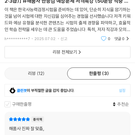
2·3급)] #해품사 한능검 예상문제 저격특강 (50문항 적중 키
워드+저격 모의고사)
이 책은 한국사능력검정시험을 준비하는 데 있어, 단순히 지식을 암기하는
것을 넘어 시험에 대한 자신감을 심어주는 경험을 선사했습니다.저격 키워
드와 예상 유형을 분석한 콘텐츠는 시험의 출제 경향을 파악하고, 효율적
인 학습 전략을 세우는 데 큰 도움을 주었습니다. 특히, 저자 직강과 모의고
사를 통해 실제 시험과 유사한 환경에서 실력을 점검하고, 부족한 부분을
h**********7
2025.07.02.
신고
0
댓글
0
보완할 수 있
리뷰 전체보기
리뷰
12
한줄평
3
클린봇
이 부적절한 글을 감지 중입니다.
설정
구매한줄평
추천순
종이책
해품사 진짜 잘 맞춤,