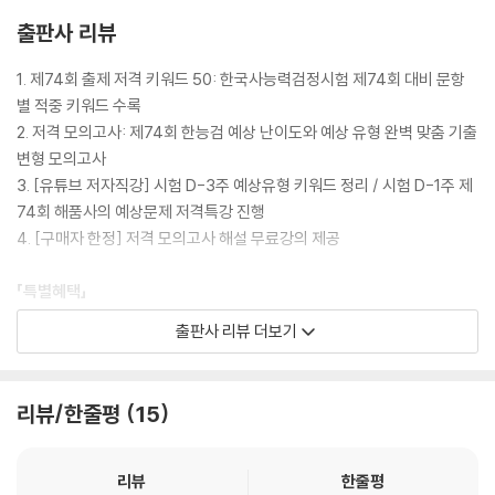
출판사 리뷰
1. 제74회 출제 저격 키워드 50: 한국사능력검정시험 제74회 대비 문항
별 적중 키워드 수록
2. 저격 모의고사: 제74회 한능검 예상 난이도와 예상 유형 완벽 맞춤 기출
변형 모의고사
3. [유튜브 저자직강] 시험 D-3주 예상유형 키워드 정리 / 시험 D-1주 제
74회 해품사의 예상문제 저격특강 진행
4. [구매자 한정] 저격 모의고사 해설 무료강의 제공
「특별혜택」
출판사 리뷰 더보기
1. 저자직강 무료 강의: 시험 D-3주 예상유형 키워드 정리와 시험 D-1주
제74회 해품사의 예상문제 저격특강을 통해 저격 키워드와 관련된 더 풍
성한 정보를 활용하여 제74회 한능검을 빈틈없이 대비할 수 있습니다.
리뷰/한줄평
15
2. 저격 모의고사 무료 해설강의: 저격 모의고사 무료 해설 강의를 통해 제
74회 저격 키워드 및 예상 유형을 완벽하게 학습할 수 있습니다.
3. HAI한국사 앱(App)&실시간 오픈채팅: 해품사의 상세한 해설을 바로
리뷰
한줄평