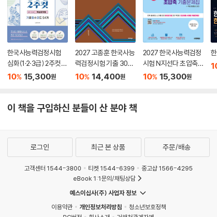
한국사능력검정시험
2027 고종훈 한국사능
2027 한국사능력검정
한
심화(1·2·3급) 2주컷
력검정시험 기출 300
시험 N지선다 초압축
1
핵심요약집
제
기출문제집 심화(1·2·3
10
15,300
10
14,400
10
15,300
%
%
%
원
원
원
급)
이 책을 구입하신 분들이 산 분야 책
로그인
최근 본 상품
주문/배송
고객센터 1544-3800
티켓 1544-6399
중고샵 1566-4295
eBook 1:1문의/채팅상담
예스이십사(주) 사업자 정보
이용약관
개인정보처리방침
청소년보호정책