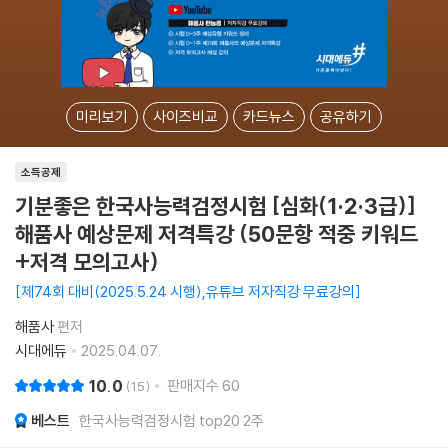
미리보기
사이즈비교
카드뉴스
공유하기
소득공제
기분좋은 한국사능력검정시험 [심화(1·2·3급)]
해품사 예상문제 저격특강 (50문항 적중 키워드
+저격 모의고사)
제74회 대비(2025.5.24 시행),유튜브 저자직강 무료강의
해품사
편저
시대에듀
2025.04.07.
10.0
판매지수
60
15
베스트
한국사능력검정시험 top20 2주