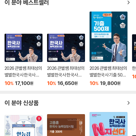
이 분야 베스트셀러
2026 큰별쌤 최태성의
2026 큰별쌤 최태성의
2026 큰별쌤 최태성의
한
별별한국사 한국사능
별별한국사 한국사능
별별한국사 기출 500
1
력검정시험 심화(1,2,3
력검정시험 심화(1,2,3
제 한국사능력검정시
10
17,100
10
16,650
10
19,800
%
%
%
원
원
원
급) 상
급) 하
험 심화(1,2,3급)
이 분야 신상품