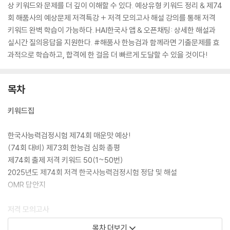
상 키워드와 문제를 더 깊이 이해할 수 있다. 예상유형 키워드 정리 & 제74
회 해품사의 예상문제 저격특강 + 저격 모의고사 해설 강의를 통해 저격
키워드 완벽 학습이 가능하다. HAI한국사 앱 & 오픈채팅: 상세한 해설과
실시간 질의응답을 지원한다. #해품사 한능검과 함께라면 기출문제를 효
과적으로 학습하고, 합격에 한 걸음 더 빠르게 도달할 수 있을 것이다!
목차
키워드집
한국사능력검정시험 제74회 매운맛 예상!
(74회 대비) 제73회 한능검 심화 총평
제74회 출제 저격 키워드 50(1~50번)
2025년도 제74회 저격 한국사능력검정시험 정답 및 해설
OMR 답안지
저격 모의고사
목차 더보기