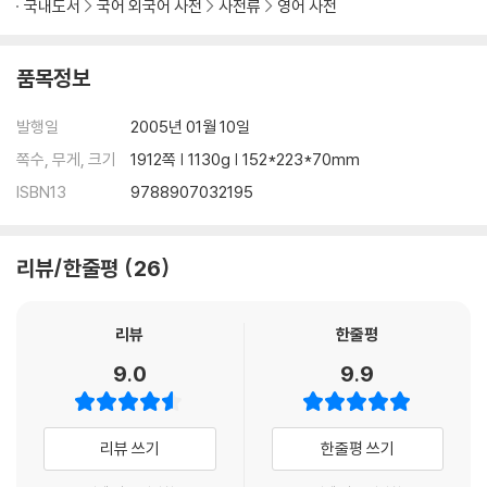
국내도서
국어 외국어 사전
사전류
영어 사전
품목정보
발행일
2005년 01월 10일
쪽수, 무게, 크기
1912쪽 | 1130g | 152*223*70mm
ISBN13
9788907032195
리뷰/한줄평
26
리뷰
한줄평
9.0
9.9
리뷰 쓰기
한줄평 쓰기