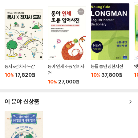
동사×전치사 도감
동아 연세 초등 영어사
능률 롱맨 영한사전
엣
전
10
17,820
10
37,800
1
%
%
원
원
10
27,000
%
원
이 분야 신상품