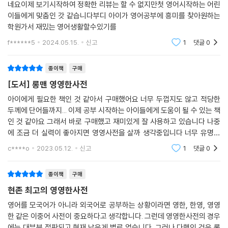
네요이제 보기시작하여 정확한 리뷰는 할 수 없지만첫 영어시작하는 어린
이들에게 맞춤인 갓 같습니다부디 아이가 영어공부에 흥미를 찾아원하는
학원가서 재밌는 영어생활할수있기를
f******5
2024.05.15.
신고
1
댓글
0
종이책
구매
[도서] 롱맨 영영한사전
아이에게 필요한 책인 것 같아서 구매했어요 너무 두껍지도 않고 적당한
두께에 단어들까지... 이제 공부 시작하는 아이들에게 도움이 될 수 있는 책
인 것 같아요 그래서 바로 구매했고 재미있게 잘 사용하고 있습니다 나중
에 조금 더 실력이 좋아지면 영영사전을 살까 생각중입니다 너무 유명한
사전인지라 믿고 구매했습니다 다른 궁금하신 분들도 시작해보시기를 바
c****o
2023.05.12.
신고
1
댓글
0
라요 감사합니다
종이책
구매
현존 최고의 영영한사전
영어를 모국어가 아니라 외국어로 공부하는 상황이라면 영한, 한영, 영영
한 같은 이중어 사전이 중요하다고 생각합니다. 그런데 영영한사전의 경우
에는 대부분 절판되고 현재 남은게 별로 없습니다. 그러나 다행인 것은 롱