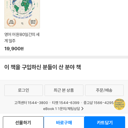
영어 어원 80일간의 세
계 일주
19,900
원
이 책을 구입하신 분들이 산 분야 책
로그인
최근 본 상품
주문/배송
고객센터 1544-3800
티켓 1544-6399
중고샵 1566-4295
eBook 1:1문의/채팅상담
예스이십사(주) 사업자 정보
선물하기
바로구매
카트담기
이용약관
개인정보처리방침
청소년보호정책