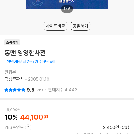
1
/
6
사이즈비교
공유하기
소득공제
롱맨 영영한사전
전면개정 제2판/2009년 쇄
편집부
금성출판사
2005.01.10.
9.5
판매지수
4,443
26
49,000
원
10
44,100
YES포인트
2,450원 (5%)