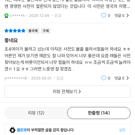
맨 영영한 사전이 절판되지 않았다는 것입니다. 이 사전은 영국의 저명한
사전 시리즈인 롱맨사전을 기반으로 만들어졌습니다. 그렇기 때문에 영영
c*****h
2025.12.09.
신고
0
댓글
0
설명의 품질이 뛰
종이책
구매
좋네요
초4여아가 볼려고 샀는데 아직은 사전도 볼줄 몰라서힘들어 하네요 ㅎㅎ
어른인 제가 보기엔 예문도 잘 나와 있어서 너무 좋은데 요즘 애들은 사전
찾아보는게 버릇이안되서 너무 힘들어 하네요. ㅠㅠ 조금씩 조금씩 늘려야
겠ㅇㅓ요 ㅎㅎ 그러면 느중엔 잘 찾겠죠 ..
j*********8
2025.05.01.
신고
0
댓글
0
리뷰 전체보기
리뷰
12
한줄평
14
클린봇
이 부적절한 글을 감지 중입니다.
설정