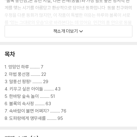
『볼록 풍선껌』은 유년 시절, 다른 존재(동물)와 가장 밀도 높은 정서적 관
계를 맺는 시기를 아름답고 환상적으로 담아낸 동화입니다. 동물 친구와의
우정을 다룬 동화가 많지만, 이 작품이 특별한 이유는 하루와 볼록이 서로
를 ‘있는 그대로의 모습’으로 바라본다는 데 있어요. 인간의 품 안으로 동물
을 데려와 귀여움을 소비하는 방식이 아닌, 각자의 자리에서 각자의 방식
책소개 더보기
으로 만난 두 존재의 교감이죠. 숲에 사는 다람쥐와 정말 친구가 될 수 있을
까요? 하루와 볼록의 이야기 속에서 그 답을 알 수 있어요. 신예 이정란 작
가가 산뜻한 감각으로 써 내려간 글을 토대로 모루토리 작가가 더할 나위
목차
없이 사랑스러운 그림으로 표현한 『볼록 풍선껌』! 풍선껌을 매개로 교감하
는 하루와 볼록을 보면서 평범했던 여러분의 일상도 고소하게 변해 있을
1. 엉망인 하루 ‥‥‥‥ 7
거랍니다.
2. 마법 풍선껌 ‥‥‥‥ 22
3. 말풍선 팡팡! ‥‥‥‥ 29
4. 키우고 싶은 아이들 ‥‥‥‥ 43
5. 한바탕 숲속 놀이 ‥‥‥‥ 51
6. 볼록의 속사정 ‥‥‥‥ 63
7. 속바람이 불면 어쩌지? ‥‥‥‥ 76
8. 도파랑에게 앵무새를 ‥‥‥‥ 95