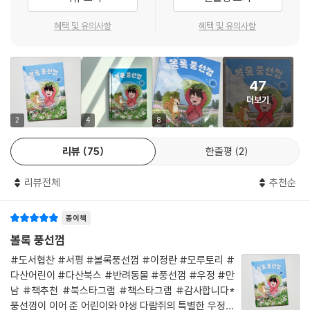
을 자러 들어가야 하거든요. 점점 줄어드는 풍선껌과 차가워지는 바람, 시
혜택 및 유의사항
혜택 및 유의사항
간의 흐름과 함께 이별의 시간도 자연스럽게 다가옵니다. 세 번의 만남 동
안 하루의 마음도 점점 자라납니다. 함께해서 즐거웠던 시간만큼 헤어짐도
담담하게 받아들이려 애쓰지요. 이처럼 이 작품은 ‘만남과 헤어짐도 자연
의 일부’라는 것을 어린이의 눈높이에서 부드럽게 알려 줍니다. 겨울을 지
47
나면 봄이 오듯, 만났다가 헤어져도 다시 만나게 된다는 걸요.
더보기
2
4
8
하루와 볼록에게도 겨울잠에서 깨어날 포근하고 따듯한 봄이 또 찾아오지
않겠어요? 그 세 번의 만남과 씩씩한 이별에 대해 지금 들려주려고 해요.
리뷰
75
한줄평
2
리뷰전체
추천순
종이책
볼록 풍선껌
#도서협찬 #서평 #볼록풍선껌 #이정란 #모루토리 #
다산어린이 #다산북스 #반려동물 #풍선껌 #우정 #만
남 #책추천 #북스타그램 #책스타그램 #감사합니다*
풍선껌이 이어 준 어린이와 야생 다람쥐의 특별한 우정!*