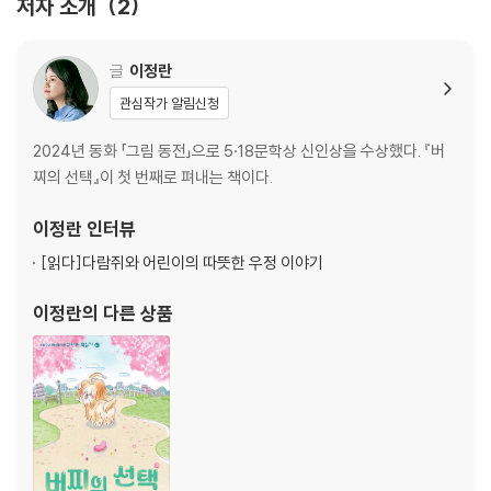
저자 소개
2
글
이정란
관심작가 알림신청
2024년 동화 「그림 동전」으로 5·18문학상 신인상을 수상했다. 『버
찌의 선택』이 첫 번째로 펴내는 책이다.
이정란
인터뷰
[읽다]
다람쥐와 어린이의 따뜻한 우정 이야기
이정란
의 다른 상품