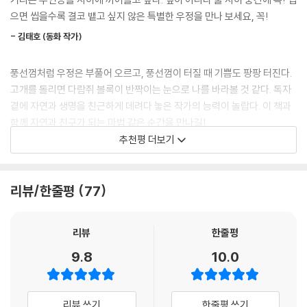
고, 땅콩과 잣 같은 먹이도 챙기기 시작하지요. 서로 깊이 아끼는 친구가 되
으면 씹을수록 결코 뱉고 싶지 않은 특별한 우정을 만나 보세요, 꼭!
어 가는 둘의 모습은 함께 어울려 놀고 싶을 만큼 따뜻하고 인상 깊습니다.
- 김태호 (동화 작가)
“너 강아지 있어?” “고양이 키워?”라는 질문에 “나는 다람쥐 친구가 있
어!”라고 자신 있게 말할 수 있는 어린이. 이 책은 그런 관점의 변화를 전해
풍선껌처럼 우정은 부풀어 오르고, 풍선껌이 터질 때 기쁨도 팡팡 터진다.
주는 작품입니다. ‘갖고 싶다.’ ‘키우고 싶다.’에서 머무는 것이 아닌, 존재를
고개를 돌리면 다람쥐 볼록이 반짝이는 눈으로 나를 바라볼 것 같다. 독자
존중하며 관계 맺는 법을 배워 가는 이야기예요. 자연과 진정한 친구가 되
곁에 자연과 생명을 친근하게 데려다 놓은 작가의 능력이 놀랍다. 이 책과
는 작품, 하루와 볼록이 뛰노는 그 싱그러운 숲으로 성큼 걸어가 볼까요?
함께 자연과 친구가 되는 마법 같은 순간을 만나길!
추천평 더보기
□ 세 번의 만남, 이별은 씩씩하게!
- 김환희 (교사, 동화 작가)
어린이가 자연스럽게 경험하는 ‘만남과 헤어짐’에 대한 이야기
따뜻한 감성과 유쾌한 상상력이 어우러진 동화. 하루와 볼록의 만남을 따
리뷰/한줄평
77
하루와 볼록은 처음에 풍선껌을 불면서 대화를 나눠요. 서로의 이름과 좋
라가다 보면 절로 미소가 번진다. 이정란 작가의 시선은 늘 어린이에게로
아하는 것을 알게 되면서 금세 친구가 되지요. 친구가 되면 그다음엔 뭘 하
향해 있다. 《볼록 풍선껌》은 작가가 어린이들을 향해 활짝 열어 놓은 신나
겠어요? 당연히 같이 놀아야지요. 둘의 놀이 방법은 좀 특별해요. 나무 타
는 놀이터 같은 이야기이다. 책을 덮고 나서, 어느새 편의점에서 볼록 풍선
리뷰
한줄평
기도 하고, 넝쿨 돌려 넘기도 하고, 도토리받침 돌리기도 하고요. 그렇게 신
껌을 찾고 있는 자신과 마주칠 수도.
9.8
10.0
나게 놀다 보면 나중에는 말하지 않아도 서로의 마음을 알 수 있을 만큼 친
- 정영재 (교사, 동화 작가)
해져요. 마법 풍선껌이 없어도 마음이 통하는 진짜 친구요!
리뷰 쓰기
한줄평 쓰기
볼록은 알고 있어요. 계절이 바뀌면 하루와 헤어져야 한다는 걸요. 겨울잠