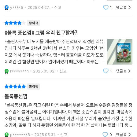
숲에서 펼쳐지는 세 번의 만남과 씩씩한 헤어짐!*풍선껌
y****5
2025.04.27.
신고
1
댓글
0
이 터질 때마다 속마음이 팡팡!*다람쥐 친구와의 우정을
싱그럽게 그린 유년 동화《볼록 풍선껌》은 풍선껌으로 이
종이책
어지는
《볼록 풍선껌》 그럼 우리 친구할까?
*출판사로부터 도서를 제공받아 주관적으로 작성한 리뷰
입니다.하루는 2학년 2반에서 햄스터 키우는 모임인 '햄
이모'에서 쫓겨나 속상하다. 햄스터 동동이를 이모가 도로
데려간 걸 햄장인 민아가 알아버렸기 때문이다. 하루는 집
에 가자마자 엄마에게 햄스터를 키우고 싶다고 졸랐지만,
r*******n
2025.05.02.
신고
1
댓글
0
엄마는 안 된다고만 한다. 속상한 마음에 집을 나왔는데
시원한 아이스크림 생각이 나서 편의점에
종이책
볼록풍선껌
『볼록풍선껌』은 작고 여린 마음 속에서 부풀어 오르는 수많은 감정들을 정
성스럽게 불어올리는 이야기입니다. 이 책은 소란스럽지 않지만, 마음속에
조용히 파문을 일으킵니다. 어쩌면 어린 시절 우리가 품었던 가장 순수한
소망과, 말로 다 하지 못했던 외로움이 한 겹 한 겹 살아나는 듯합니다.풍선
껌이라는 매개체는 얼마나 절묘한 비유인지요. 처음엔 조심스럽게 숨을 불
p*******8
2025.05.31.
신고
0
댓글
0