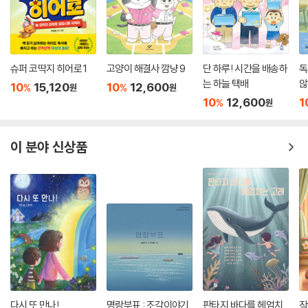
슈퍼 코딱지 히어로 1
고양이 해결사 깜냥 9
단 하루! 시간을 배송하
독
는 하늘 택배
않
10
15,120
10
12,600
%
%
원
원
10
12,600
1
%
원
이 분야 신상품
다시 또 만나!
명랑부표 : 조각이야기
판타지 바다를 헤엄치
작