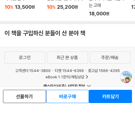
는 고래
10
13,500
10
25,200
1
%
%
원
원
18,000
원
이 책을 구입하신 분들이 산 분야 책
로그인
최근 본 상품
주문/배송
고객센터 1544-3800
티켓 1544-6399
중고샵 1566-4295
eBook 1:1문의/채팅상담
예스이십사(주) 사업자 정보
이용약관
개인정보처리방침
청소년보호정책
선물하기
바로구매
카트담기
PC버전
회사소개
거래처관계자께
도서홍보
광고
Copyright © YES24 Corp. All Rights Reserved.
MATOM9