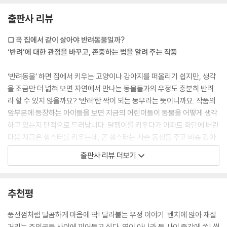
“난 네 목소리가 들려! 너도 혹시 내 목소리 들려?”
볼록은 고개를 끄덕거렸어요. 벤치에서 등받이로 펄쩍 뛰어오르면서요. 하
출판사 리뷰
루도 자리에서 벌떡 일어섰지요. 뿌연 흙먼지까지 따라 일어섰어요. 하루
□ 꼭 집에서 같이 살아야 반려동물일까?
입이 쩍 벌어졌지요. 볼록의 입도 헤 벌어졌고요.
‘반려’에 대한 관점을 바꾸고, 존중하는 법을 알려 주는 작품
“이거 마법 풍선껌인가 봐! 마법 풍선껌!”
--- p.30
‘반려동물’ 하면 집에서 키우는 고양이나 강아지를 떠올리기 쉽지만, 생각
을 조금만 더 넓혀 보면 자연에서 만나는 동물들과의 우정도 충분히 반려
라 할 수 있지 않을까요? ‘반려’란 짝이 되는 동무라는 뜻이니까요. 작품의
앞부분에 등장하는 아이들을 보면 지금의 어린이들이 동물을 어떻게 생각
하고 있는지 단적으로 드러납니다. 달팽이를 키우다가 아파트 화단에 버린
다음 지금은 햄스터를 키우는데, 곧 햄스터는 사촌 동생들 주고 비숑 강아
지를 살 거라는 민아도 있고요. 앵무새를 키우고 싶지만 엄마의 반대 때문
출판사 리뷰 더보기
에 앵무새 필통만 들고 다니는 파랑이도 등장해요. 이 친구들의 모습을 보
면서 진짜 반려동물이란 무엇일까, 생명을 소중히 여긴다는 건 무엇일까
곰곰이 생각하게 되지요.
추천평
하루 역시 처음에는 친구들처럼 반려동물을 키우고 싶어 하지만, 다람쥐
풍선껌처럼 달곰하게 마음에 딱! 달라붙는 우정 이야기. 벤치에 앉아 재잘
친구 볼록을 만나며 조금씩 달라집니다. 볼록을 소유하지 않아도 함께 놀
거리는 주인공들 사이에 끼어들고 싶다. 옆이 아니라 둘 사이 중간에 쏙! 씹