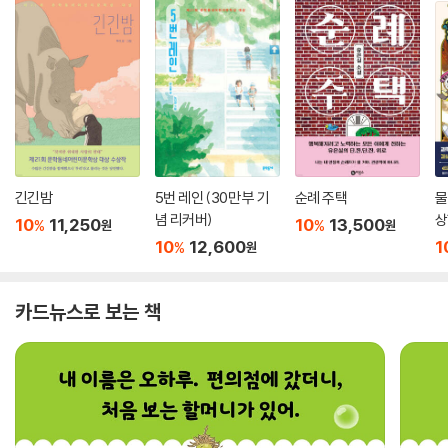
긴긴밤
5번 레인 (30만 부 기
순례 주택
물
념 리커버)
상
10
11,250
10
13,500
%
%
원
원
10
12,600
1
%
원
카드뉴스로 보는 책