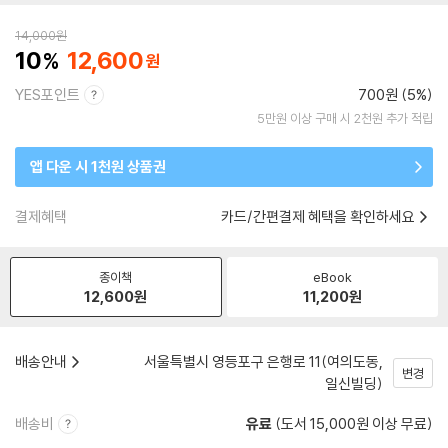
14,000
원
10
12,600
YES포인트
700원 (5%)
5만원 이상 구매 시 2천원 추가 적립
앱 다운 시 1천원 상품권
결제혜택
카드/간편결제 혜택을 확인하세요
종이책
eBook
12,600
원
11,200
원
배송안내
서울특별시 영등포구 은행로 11(여의도동,
변경
일신빌딩)
배송비
유료
(도서 15,000원 이상 무료)