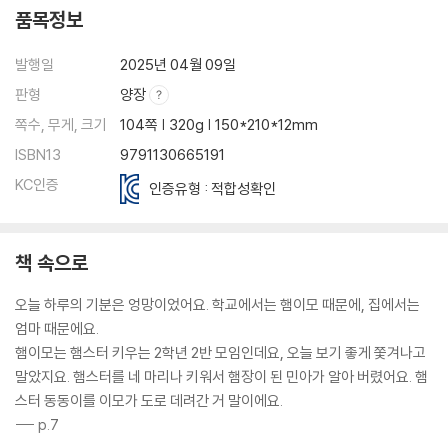
품목정보
발행일
2025년 04월 09일
판형
양장
쪽수, 무게, 크기
104쪽 | 320g | 150*210*12mm
ISBN13
9791130665191
KC인증
인증유형 : 적합성확인
책 속으로
오늘 하루의 기분은 엉망이었어요. 학교에서는 햄이모 때문에, 집에서는
엄마 때문에요.
햄이모는 햄스터 키우는 2학년 2반 모임인데요, 오늘 보기 좋게 쫓겨나고
말았지요. 햄스터를 네 마리나 키워서 햄장이 된 민아가 알아 버렸어요. 햄
스터 동동이를 이모가 도로 데려간 거 말이에요.
--- p.7