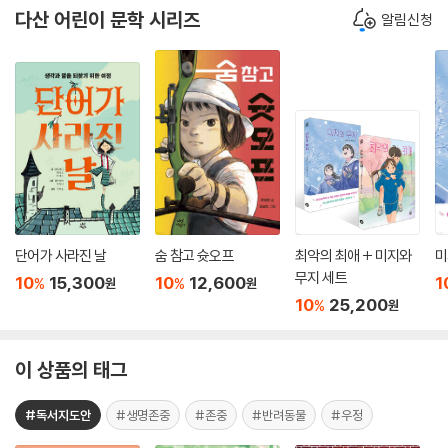
다산 어린이 문학 시리즈
알림신청
단어가 사라진 날
숨 참고 슛오프
최악의 최애 + 미지와
미
무지 세트
10
15,300
10
12,600
1
%
%
원
원
10
25,200
%
원
이 상품의 태그
#독서지도안
#생명존중
#존중
#반려동물
#우정