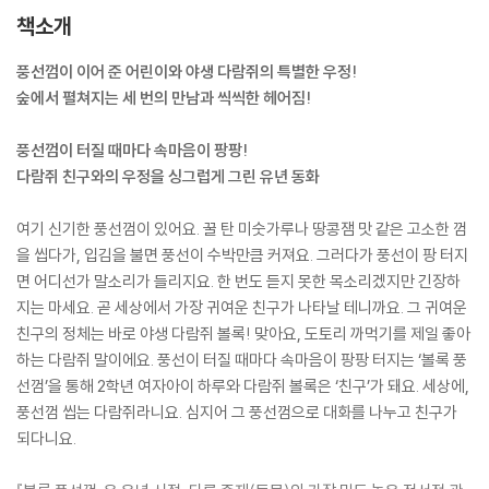
책소개
풍선껌이 이어 준 어린이와 야생 다람쥐의 특별한 우정!
숲에서 펼쳐지는 세 번의 만남과 씩씩한 헤어짐!
풍선껌이 터질 때마다 속마음이 팡팡!
다람쥐 친구와의 우정을 싱그럽게 그린 유년 동화
여기 신기한 풍선껌이 있어요. 꿀 탄 미숫가루나 땅콩잼 맛 같은 고소한 껌
을 씹다가, 입김을 불면 풍선이 수박만큼 커져요. 그러다가 풍선이 팡 터지
면 어디선가 말소리가 들리지요. 한 번도 듣지 못한 목소리겠지만 긴장하
지는 마세요. 곧 세상에서 가장 귀여운 친구가 나타날 테니까요. 그 귀여운
친구의 정체는 바로 야생 다람쥐 볼록! 맞아요, 도토리 까먹기를 제일 좋아
하는 다람쥐 말이에요. 풍선이 터질 때마다 속마음이 팡팡 터지는 ‘볼록 풍
선껌’을 통해 2학년 여자아이 하루와 다람쥐 볼록은 ‘친구’가 돼요. 세상에,
풍선껌 씹는 다람쥐라니요. 심지어 그 풍선껌으로 대화를 나누고 친구가
되다니요.