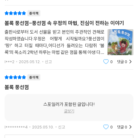
어넣다가,
종이책
볼록 풍선껌-풍선껌 속 우정의 마법, 진심이 전하는 이야기
출판사로부터 도서 선물을 받고 본인의 주관적인 견해로
작성하였습니다.우정은 어떻게 시작될까요?풍선껌이
‘팡!’ 하고 터질 때마다,어디선가 들려오는 다람쥐 ‘볼
록’의 목소리.2학년 하루는 마법 같은 껌을 통해 야생 다람
쥐와 친구가 됩니다.나무를 타고, 도토리받침 놀이를 하
l***2
2025.05.12.
신고
0
댓글
0
고, 서로의 마음을 천천히 알아가지요.하지만 볼록이와 이
야기할 수 있는 껌은 점점 줄어가고살랑 불어
종이책
볼록 풍선껌
스포일러가 포함된 글입니다!
글보기
l*********4
2025.05.10.
신고
0
댓글
0