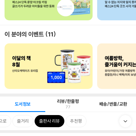
이 분야의 이벤트
11
리뷰/한줄평
도서정보
배송/반품/교환
77
으로
줄거리
출판사 리뷰
추천평