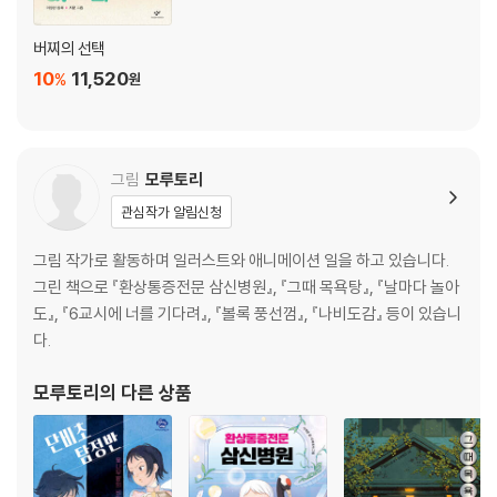
버찌의 선택
10
11,520
%
원
그림
모루토리
관심작가 알림신청
그림 작가로 활동하며 일러스트와 애니메이션 일을 하고 있습니다.
그린 책으로 『환상통증전문 삼신병원』, 『그때 목욕탕』, 『날마다 놀아
도』, 『6교시에 너를 기다려』, 『볼록 풍선껌』, 『나비도감』 등이 있습니
다.
모루토리
의 다른 상품