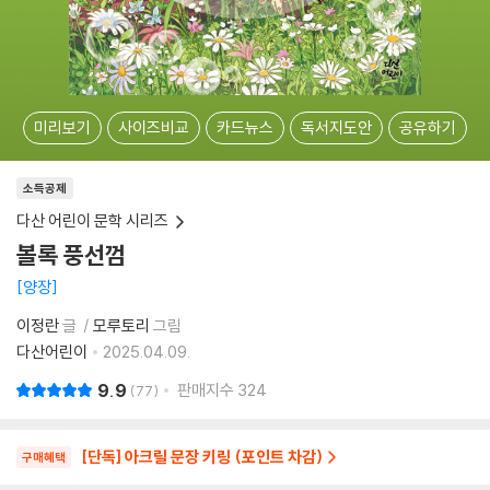
미리보기
사이즈비교
카드뉴스
독서지도안
공유하기
소득공제
다산 어린이 문학 시리즈
볼록 풍선껌
양장
이정란
글
모루토리
그림
다산어린이
2025.04.09.
9.9
판매지수
324
77
[단독] 아크릴 문장 키링 (포인트 차감)
구매혜택