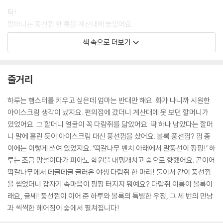
탁!
할머니는 풍선껌 한 통을 계산대에 놓았어요.
하루 눈길이 계산대 위로 향했지요.
책 속으로 더보기
‘볼록 풍선껌? 처음 보는 건데…….’
할머니가 하루 속마음을 훤히 들여다본 걸까요? 씩 웃으며 이렇게 말하는
거예요.
줄거리
“이게 하나 남았어. 딱 하나.”
--- pp.12-14
하루는 햄스터를 키우고 싶은데 엄마는 반대만 해요. 화가 나니까 시원한
아이스크림 생각이 났지요. 편의점에 갔더니 계산대에 못 보던 할머니가
나무 아래로 굴러온 털 뭉치가 벤치로 펄쩍, 뛰어올랐어요.
있었어요. 그 할머니 얼굴이 꼭 다람쥐를 닮았어요. 딱 하나 남았다는 할머
“허어억!”
니 말에 홀린 듯이 아이스크림 대신 풍선껌을 샀어요. 볼록 풍선껌? 껌 종
하루가 손바닥으로 입을 막았어요. 화들짝 놀랐지요. 그건 갈색 털 뭉치가
이에는 이렇게 쓰여 있었지요. ‘떡갈나무 벤치 아래에서 말풍선이 팡팡!’ 하
아니었어요. 밤송이만 한 얼굴에 쫑긋 솟은 귀, 동그랗고 까만 두 눈, 볼록
루는 조금 망설이다가 피아노 학원을 내팽개치고 숲으로 향했어요. 곧이어
한 양 볼, 툭 튀어나온 앞니, 먼지떨이 같은 꼬리! 그건 바로!
떡갈나무에서 데굴데굴 굴러온 야생 다람쥐 한 마리! 둘이서 같이 풍선껌
“다, 다, 다…….”
을 씹었더니 갑자기 속마음이 팡팡 터지지 뭐예요? 다람쥐 이름이 볼록이
다람쥐였어요. 온몸이 갈색 털로 뒤덮인 진짜 다람쥐요.
래요, 글쎄! 풍선껌이 이어 준 하루와 볼록의 특별한 우정, 그 세 번의 만남
--- pp.22-23
과 씩씩한 헤어짐이 숲에서 펼쳐집니다!