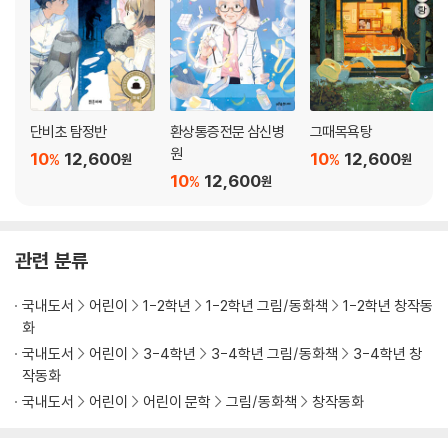
단비초 탐정반
환상통증전문 삼신병
그때목욕탕
원
10
12,600
10
12,600
%
%
원
원
10
12,600
%
원
관련 분류
국내도서
어린이
1-2학년
1-2학년 그림/동화책
1-2학년 창작동
화
국내도서
어린이
3-4학년
3-4학년 그림/동화책
3-4학년 창
작동화
국내도서
어린이
어린이 문학
그림/동화책
창작동화