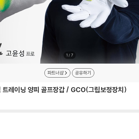
1
/
7
파트너샵
공유하기
트레이닝 양피 골프장갑 / GCO(그립보정장치)