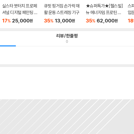
실스타 붓터치 프로페
큐핏 핑거짐 손가락 재
★슈퍼특가★[헬스빌]
스피
셔널 디지털 페인팅 브
활 운동 스트레칭 기구
뉴 에너자임 프로틴 2k
입
러쉬...
g /...
스...
17
25,000
35
13,000
35
62,000
18
%
%
%
원
원
원
리뷰/한줄평
0