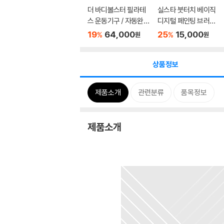
더 바디볼스터 필라테
실스타 붓터치 베이직
스 운동기구 / 자동완충
디지털 페인팅 브러쉬 /
요...
...
19
64,000
25
15,000
%
%
원
원
상품정보
제품소개
관련분류
품목정보
제품소개