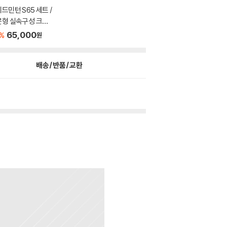
드민턴 S65 세트 /
문형 실속구성 크로
65,000
%
원
배송/반품/교환