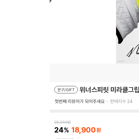
위너스피릿 미라클그립 
문구/GIFT
첫번째 리뷰어가 되어주세요
판매지수
24
25,000
원
24
18,900