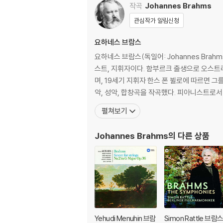
작곡
Johannes Brahms
관심작가 알림신청
요하네스 브람스
요하네스 브람스(독일어: Johannes Brah
스트, 지휘자이다. 함부르크 출생으로 오스트
며, 19세기 지휘자 한스 폰 뷜로에 따르면 그를 요한 제바스
악, 성악, 합창곡을 작곡했다. 피아니스트로서
펼쳐보기
Johannes Brahms
의 다른 상품
Yehudi Menuhin 브람
Simon Rattle 브람스