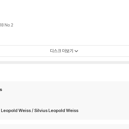
18 No.2
디스크 더보기
ss
pold Weiss / Silvius Leopold Weiss