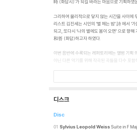
時 (화답시)'가 되길 바라는 마음으로 기획하였
그리하여 물리적으로 닿지 않는 시간을 사이에 
리스트 김진세는 시인의 ‘별 헤는 밤’ 詩 에서 
되고, 또다시 ‘나의 별에도 봄이 오면’ 으로 
和答 (화답)하고자 하였다.
이번 음반에 수록되는 레퍼토리에는 앨범 기획 
아닌 다른 악기를 위해 작곡된 곡들을 다수 포함
파르티타는 본 연주가 가지는 특유의 감성을 충
을 거친 끝에, 기타 음색의 바디감(중량감)과 
트와 동일한 조성을 가진 Georg Bolin (1974년 작
디스크
파르티타는 이번 작업을 통해 시와 음악이 시공간
내어 볼 수 있는 순간을 선사할 수 있기를 바랄 
Disc
01
Sylvius Leopold Weiss
Suite in F Ma