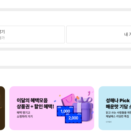
팔기
내 
불가