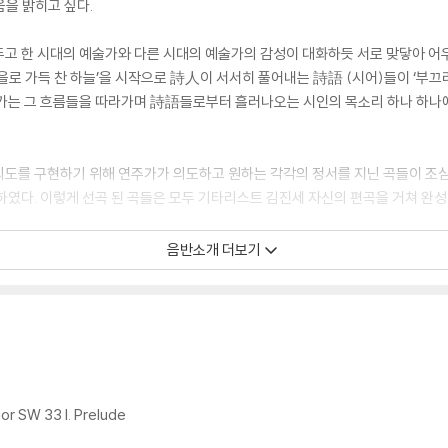
음을 밝히고 싶다.
두고 한 시대의 예술가와 다른 시대의 예술가의 감성이 대화하듯 서로 맞닿아 
‘가을로 가득 찬 하늘’을 시작으로 詩人이 서서히 풀어내는 詩語 (시어)들이 ‘부
향해 가는 그 흐름들을 따라가며 詩語들로부터 흘러나오는 시인의 목소리 하나 하
의도를 구현하기 위해 연주가가 의도하고 원하는 각각의 정서를 지닌 곡들이 조심
하였다. 이렇게 선곡 된 곡들은 모두 기타리스트 김진세 자신의 편곡을 거쳐 완
분히 표현하기 위해서 음원의 녹음을 위한 악기의 선택에 있어 매우 신중함을 기
음반소개 더보기
입체감, 그리고 소리의 여운을 증폭시킴으로써 음악의 전반적인 깊이와 무게감, 그
; 11현 엘토(Alto)) 와 Ignacio Fleta Hijo (1995년 작; 6현), 두 대의 
을 넘어 주고 받는 대화와 공감을 전할 수 있기를, 그리하여 듣는 이들에게 차
뿐이다.
jor SW 33 I. Prelude