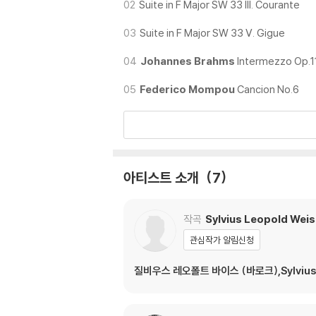
02
Suite in F Major SW 33 III. Courante
03
Suite in F Major SW 33 V. Gigue
04
Johannes Brahms
Intermezzo Op.1
05
Federico Mompou
Cancion No.6
아티스트 소개
7
작곡
Sylvius Leopold Wei
관심작가 알림신청
질비우스 레오폴트 바이스 (바로크),Sylvius Leo