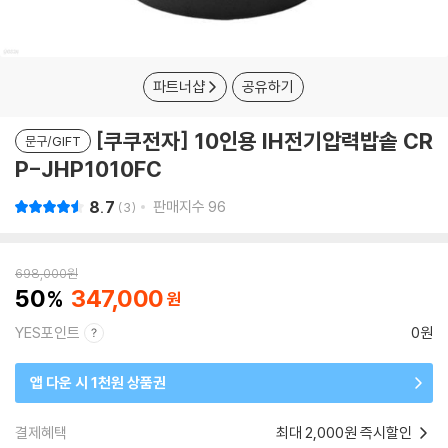
파트너샵
공유하기
[쿠쿠전자] 10인용 IH전기압력밥솥 CR
문구/GIFT
P-JHP1010FC
8.7
판매지수
96
3
698,000
원
50
347,000
YES포인트
0원
앱 다운 시 1천원 상품권
결제혜택
최대 2,000원 즉시할인