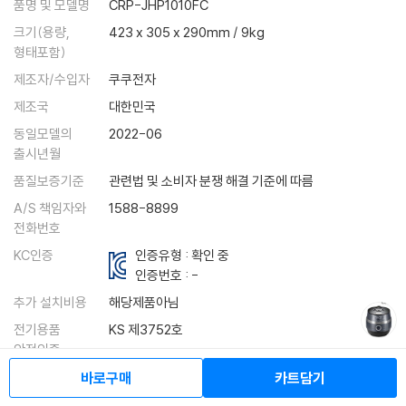
품명 및 모델명
CRP-JHP1010FC
크기(용량,
423 x 305 x 290mm / 9kg
형태포함)
제조자/수입자
쿠쿠전자
제조국
대한민국
동일모델의
2022-06
출시년월
품질보증기준
관련법 및 소비자 분쟁 해결 기준에 따름
A/S 책임자와
1588-8899
전화번호
KC인증
인증유형 : 확인 중
인증번호 : -
추가 설치비용
해당제품아님
전기용품
KS 제3752호
안전인증
정격전압/소비전력/
220V/60Hz, 1455W / 1등급
바로구매
카트담기
에너지소비효율등급