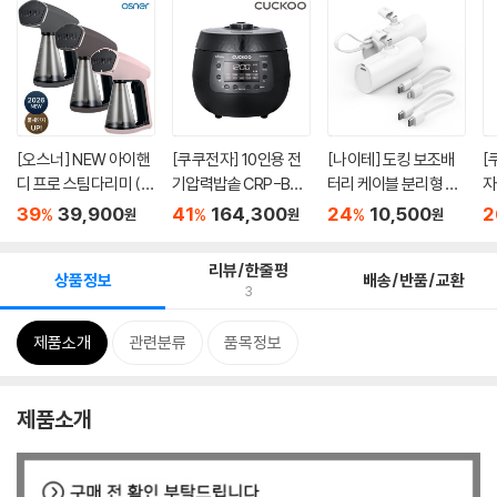
[오스너] NEW 아이핸
[쿠쿠전자] 10인용 전
[나이테] 도킹 보조배
[
디 프로 스팀다리미 (강
기압력밥솥 CRP-BR1
터리 케이블 분리형 50
자
력한...
05FB
00mA...
0
39
39,900
41
164,300
24
10,500
2
%
%
%
원
원
원
리뷰/한줄평
상품정보
배송/반품/교환
3
제품소개
관련분류
품목정보
제품소개