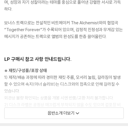
며, 성장과 자기 성찰이라는 테마를 중심으로 풀어낸 강렬한 서사로 가득
하다.
보너스 트랙으로는 전설적인 비트메이커 The Alchemist와의 협업곡
“Together Forever”가 수록되어 있으며, 감정적 진정성과 무게감 있는
메시지가 공존하는 트랙으로 앨범의 완성도를 한층 끌어올린다.
LP 구매시 참고 사항 안내드립니다.
※ 재킷/구성품/포장 상태
1) 제작/배송 과정에 따라 경미한 재킷 주름, 모서리 눌림, 갈라짐이 발생
할 수 있으며 속지(이너 슬리브)는 디스크와의 접촉으로 인해 갈라질 수
있습니다.
외관상 불량 확인되는 상품을 개봉 시엔 반품/교환 처리 불가합니다.
2) 디스크 라벨은 공정상 매끄럽게 부착되지 않을 수도 있으며 겉포장 비
닐은 품질보증대상이 아닙니다.
음반소개 더보기
3) 일본 제작 LP는 대부분 겉비닐이 밀봉되어 있지 않습니다.
4) 디지털 다운로드 코드는 본사에서 공지 없이 증정 종료될 수 있습니다.