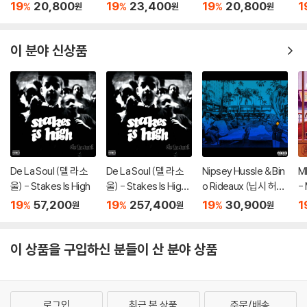
lege Dropout
ul Dark Twisted Fant
터) - 5집 Igor
19
20,800
19
23,400
19
20,800
1
%
%
%
원
원
원
asy
이 분야 신상품
De La Soul (델 라 소
De La Soul (델 라 소
Nipsey Hussle & Bin
M
울) - Stakes Is High
울) - Stakes Is High
o Rideaux (닙시 허슬
-
[컬러 4LP]
& 비노 리도) - Prolific
19
57,200
19
257,400
19
30,900
1
%
%
%
원
원
원
이 상품을 구입하신 분들이 산 분야 상품
로그인
최근 본 상품
주문/배송