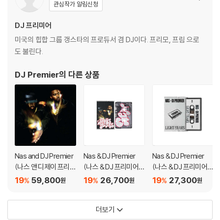
관심작가 알림신청
DJ 프리미어
미국의 힙합 그룹 갱스타의 프로듀서 겸 DJ이다. 프리모, 프림 으로
도 불린다.
DJ Premier
의 다른 상품
Nas and DJ Premier
Nas & DJ Premier
Nas & DJ Premier
(나스 앤 디제이 프리미
(나스 & DJ 프리미어)
(나스 & DJ 프리미어)
어) - Light-Years [2
- Light-Years [카세
- Light - Years [카세
19
59,800
19
26,700
19
27,300
%
%
%
원
원
원
LP]
트테이프]
트테이프]
더보기