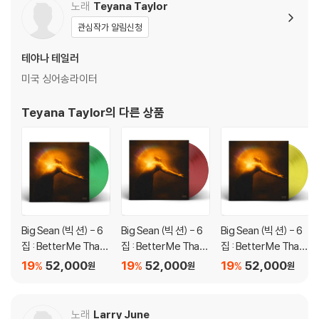
노래
Teyana Taylor
하시면 해결됩니다.
관심작가 알림신청
3) 디스크에 미세한 잔 흠집이 남아있거나 인쇄 면이 깨끗하지 않은 경우
가 있으며, 이는 상품의 불량이 아닙니다. 단, 재생에 이상이 있는 경우에는
테야나 테일러
불량으로 인한 반품/교환이 가능합니다
미국 싱어송라이터
※ 컬러 디스크
Teyana Taylor
의 다른 상품
아래에 해당하는 경우는 불량이 아니므로 개봉 후 반품/교환이 불가합니
다.
1) 컬러 디스크는 웹 이미지와 실제 색상이 차이가 날 수 있습니다.
2) 컬러 디스크의 특성상 제작 공정시 앨범마다 색상 차이가 나는 경우도
있습니다.
3) 컬러 디스크는 제작 과정에서 다른 색상 염료가 섞여 얼룩과 번짐, 반점
등이 발생할 수 있습니다.
Big Sean (빅 션) - 6
Big Sean (빅 션) - 6
Big Sean (빅 션) - 6
집 : Better Me Than
집 : Better Me Than
집 : Better Me Than
※ 반품/교환 안내
You (Focus Edition)
You [레드 컬러 LP]
You (Happiness Edit
19
52,000
19
52,000
19
52,000
%
%
%
원
원
원
1) 불량으로 인한 반품/교환 요청 시에는 불량 확인을 위해 개봉 시의 동영
[그린 컬러 LP]
ion) [옐로우 컬러 LP]
상을 요청할 수 있으며, 동영상이 없는 경우 반품/교환이 제한될 수 있습니
다.
노래
Larry June