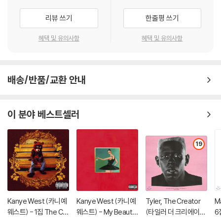
리뷰 쓰기
한줄평 쓰기
혜택 및 유의사항
혜택 및 유의사항
배송/반품/교환 안내
이 분야 베스트셀러
19
Kanye West (카니예
Kanye West (카니예
Tyler, The Creator
Ma
웨스트) - 1집 The Col
웨스트) - My Beautif
(타일러 더 크리에이
6집