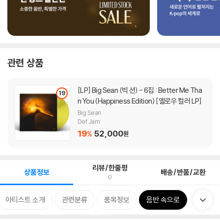
관련 상품
[LP]
Big Sean (빅 션) - 6집 : Better Me Tha
19
n You (Happiness Edition) [옐로우 컬러 LP]
Big Sean
Def Jam
19
52,000
%
원
리뷰/한줄평
상품정보
배송/반품/교환
0
아티스트 소개
관련분류
품목정보
음반 속으로