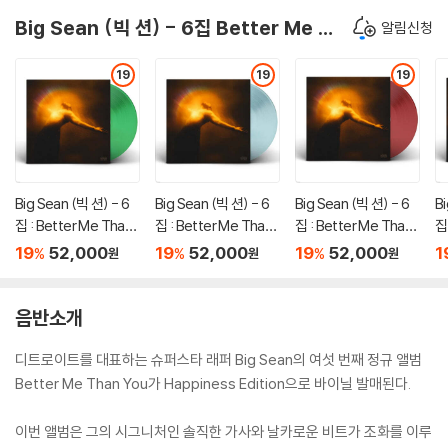
Big Sean (빅 션) - 6집 Better Me Than You
알림신청
19
19
19
Big Sean (빅 션) - 6
Big Sean (빅 션) - 6
Big Sean (빅 션) - 6
Bi
집 : Better Me Than
집 : Better Me Than
집 : Better Me Than
집
You (Focus Edition)
You [투명 컬러 LP]
You [레드 컬러 LP]
Y
19
52,000
19
52,000
19
52,000
1
%
%
%
원
원
원
[그린 컬러 LP]
i
음반소개
디트로이트를 대표하는 슈퍼스타 래퍼 Big Sean의 여섯 번째 정규 앨범
Better Me Than You가 Happiness Edition으로 바이닐 발매된다.
이번 앨범은 그의 시그니처인 솔직한 가사와 날카로운 비트가 조화를 이루