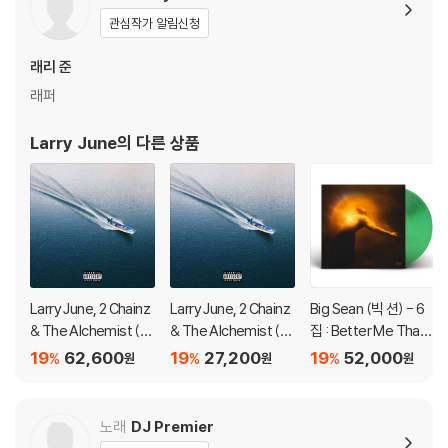
관련 사진과 동영상 및 재생 기기 모델명을 첨부하여 첨부하여 고객센터에
관심작가 알림신청
문의 바랍니다.
2) LP는 잦은 배송 과정에서 재킷에 손상이 발생할 가능성이 높고 재판매
래리 준
가 어려우므로 신중한 구매를 부탁드립니다.
래퍼
Larry June
의 다른 상품
Larry June, 2 Chainz
Larry June, 2 Chainz
Big Sean (빅 션) - 6
& The Alchemist (래
& The Alchemist (래
집 : Better Me Than
리 준, 투 체인즈 & 디
리 준, 투 체인즈 & 디
You (Focus Edition)
19
62,600
19
27,200
19
52,000
%
%
%
원
원
원
알케미스트) - Life Is
알케미스트) - Life Is
[그린 컬러 LP]
Beautiful [LP]
Beautiful
노래
DJ Premier