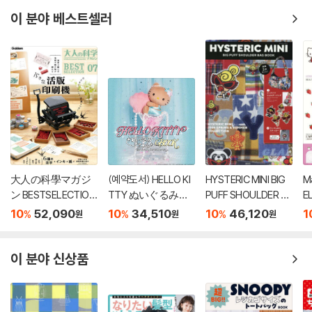
이 분야 베스트셀러
大人の科學マガジ
(예약도서) HELLO KI
HYSTERIC MINI BIG
M
ン BESTSELECTION
TTY ぬいぐるみチ
PUFF SHOULDER B
E
07 小さな活版印刷
ャ-ムBOOK shell pe
AG BOOK
マ
10
52,090
10
34,510
10
46,120
1
%
%
%
원
원
원
機
arl ver.
P
이 분야 신상품