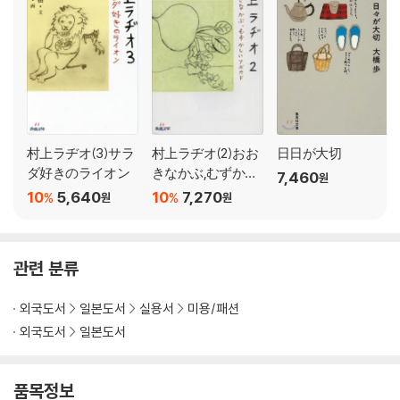
村上ラヂオ(3)サラ
村上ラヂオ(2)おお
日日が大切
ダ好きのライオン
きなかぶ,むずかし
7,460
원
いアボカド
10
5,640
10
7,270
%
%
원
원
관련 분류
외국도서
일본도서
실용서
미용/패션
외국도서
일본도서
품목정보