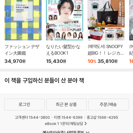
ファッション.デザ
なりたい髮型かな
(예약도서) SNOOPY
(
イン大圖鑑
えるBOOK 1
超BIG！！ レジカゴ
紀
サイズのト?トバッ
わ
34,970
15,430
10
35,810
1
%
원
원
원
グ BOOK
이 책을 구입하신 분들이 산 분야 책
로그인
최근 본 상품
주문/배송
고객센터 1544-3800
티켓 1544-6399
중고샵 1566-4295
eBook 1:1문의/채팅상담
예스이십사(주) 사업자 정보