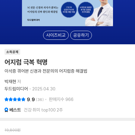
사이즈비교
공유하기
소득공제
어지럼 극복 혁명
이석증 겪어본 신경과 전문의의 어지럼증 해결법
박재현
저
두드림미디어
2025.04.30.
9.9
판매지수
966
36
베스트
건강 취미 top100 2주
19,800
원