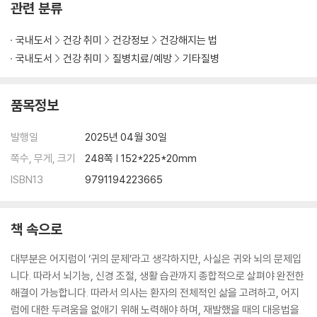
전반고리관 이석증 치료 … 91
관련 분류
이석증 습관화 운동법 - 이석증이 약간만 남았거나 방향을 모를 때 … 93
이석증 치료하셨나요? 이제 이것을 조심하세요 … 95
국내도서
건강 취미
건강정보
건강해지는 법
이석증 치료 후에도 어지러우신가요? … 98
국내도서
건강 취미
질병치료/예방
기타질병
이석증 후 운동, 이렇게 시작하세요 … 100
이석증은 약으로 치료 못하나요? … 102
품목정보
이석증 재발 예방, 이것만은 꼭 알아두세요 … 104
발행일
2025년 04월 30일
·제3장· 어지럼을 부르는 7가지 원인과 해결책
쪽수, 무게, 크기
248쪽 | 152*225*20mm
아직 계속 어지러운데… 만성 후유어지럼 … 110
ISBN13
9791194223665
어지럼이 남긴 상처, 만성 후유어지럼의 원인 … 114
만성 후유어지럼 맞춤 치료법 … 117
가슴 두근거림과 어지럼, 자율신경장애 … 121
책 속으로
왜 나만 어지럽지? 뇌 감각이 예민한 사람들의 이야기 … 126
대부분은 어지럼이 ‘귀의 문제’라고 생각하지만, 사실은 귀와 뇌의 문제입
뇌가 보내는 SOS - 신경혈관성(편두통성) 어지럼 … 129
니다. 따라서 뇌기능, 신경 조절, 생활 습관까지 종합적으로 살펴야 완전한
갑자기 생긴 어지럼, 혹시 뇌 질환? - 위험한 어지럼의 종류 … 134
해결이 가능합니다. 따라서 의사는 환자의 전체적인 삶을 고려하고, 어지
만성 어지럼과 피로, 집중력 감소 - 기립 못견딤증 … 138
럼에 대한 두려움을 없애기 위해 노력해야 하며, 재발했을 때의 대응법을
기립 못견딤증 - 혈압이 떨어질 때 vs. 맥박이 올라갈 때 … 141