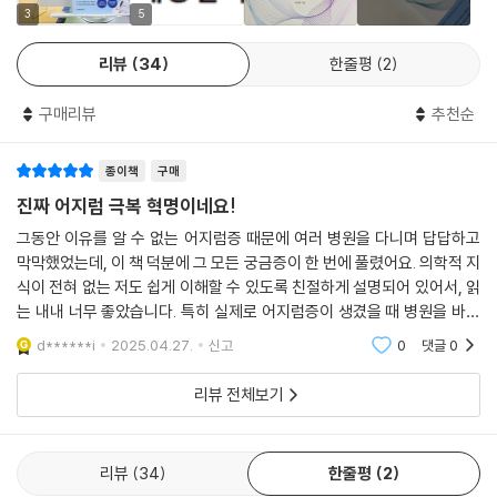
· 규칙적인 운동
지럼 자가 치료를 실제로 따라 하고, 어지럼을 완치해 새로운 인생을 살고
3
5
있다는 사람들의 댓글이 가득하다. 이처럼 이제는 정말 어지럼에서 벗어
특히 저염 식사가 가장 중요한데, 이는 다른 어지럼 예방 수칙과 차별되는
리뷰
34
한줄평
2
나, 흔들리지 않는 인생을 살고 싶은 사람이라면 누구나 이 책을 통해 어지
점입니다. 라면을 먹고 잔 다음 날에 몸이 붓듯이 염분은 부종의 주원인입
럼 극복의 혁명을 이뤄낼 수 있을 것이다.
니다. 간장 한 스푼(10g)에 1.6~2g 정도의 소금이 들어 있으니, 소금을 하
구매리뷰
추천순
루 5g 이하로 섭취하려면 조리 시 간을 최소화하고, 짠 음식을 조심해야
합니다. 속귀의 부종을 막기 위해 염분 섭취를 제한하고, 충분한 수분을 섭
종이책
구매
취해야 합니다.
진짜 어지럼 극복 혁명이네요!
--- p.158
그동안 이유를 알 수 없는 어지럼증 때문에 여러 병원을 다니며 답답하고
막막했었는데, 이 책 덕분에 그 모든 궁금증이 한 번에 풀렸어요. 의학적 지
어지럼을 줄이는 가장 좋은 방법은 어지럼 재활 운동입니다. 이는 효과가
식이 전혀 없는 저도 쉽게 이해할 수 있도록 친절하게 설명되어 있어서, 읽
좋고 안전하니 어지럼이 있다면 지금 바로 시작해야 합니다. 어지럼 재활
는 내내 너무 좋았습니다. 특히 실제로 어지럼증이 생겼을 때 병원을 바로
운동은 전정기능, 평형기능, 뇌기능을 균형 있게 발달시켜 어지럼을 치료
갈 수 없더라도 스스로 간단하게 따라 할 수 있는 대처법들이 정말 유용했
d******i
2025.04.27.
신고
0
댓글
0
하고 예방합니다.
어요. 이제
리뷰 전체보기
어지럼 재활 운동을 1단계와 2단계로 구성했습니다. 마치 계단을 오르듯
단계적으로 접근하는데 1단계의 도리도리 운동은 심한 초기 증상에 적합
하고, 안전한 운동으로 배치했습니다. 2단계는 주로 서서 하는 운동으로,
리뷰
34
한줄평
2
균형감각을 키우고 넘어짐을 예방합니다. 어지럼이 경미하거나 재발이 잦