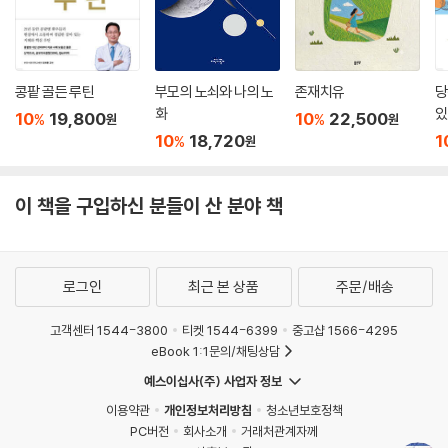
콩팥 골든 루틴
부모의 노쇠와 나의 노
존재치유
당
화
있
10
19,800
10
22,500
%
%
원
원
10
18,720
1
%
원
이 책을 구입하신 분들이 산 분야 책
로그인
최근 본 상품
주문/배송
고객센터 1544-3800
티켓 1544-6399
중고샵 1566-4295
eBook 1:1문의/채팅상담
예스이십사(주) 사업자 정보
이용약관
개인정보처리방침
청소년보호정책
PC버전
회사소개
거래처관계자께