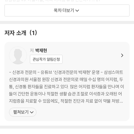
갑자기 어지러울 때, 응급 대처 방법 … 30
목차 더보기
뇌졸중이 의심되는 어지럼, 이런 증상 보이면 응급실로! … 33
갑작스러운 어지럼, 병원 가기 전 꼭 확인해야 할 증상 3가지 … 35
저자 소개
1
·제2장· 이석증, 이렇게 하면 낫는다!
이석증의 정확한 이름 : 양성 발작성 체위성 현훈 … 40
저
박재현
이석증? 이 5가지 증상이면 확인 가능 … 42
관심작가 알림신청
귓속에 물과 돌이 있다고? - 반고리관과 이석기관 … 46
이석증이 생기는 원인 … 52
- 신경과 전문의 - 유튜브 ‘신경과전문의 박재현’ 운영 - 삼성스마트
신경과 전문의가 직접 겪은 이석증 이야기 … 60
신경과의원 서울점 원장 신경과 전문의로 매일 수십 명의 어지럼, 두
이석증이 또? 당황하지 말고 이렇게 하세요 - 이석증 응급 대응법 … 63
통, 신경통 환자들을 진료하고 있다. 많은 어지럼 환자들을 만나며 이
이석증 자가 진단 - 병원 안 가고 확인하는 방법 … 68
들이 간단한 운동이나 적절한 생활 습관 조절로 이석증과 오래된 어
이석 바로잡기 운동 - 병원 가지 않고 5분 만에 해결하는 법 … 76
지럼증을 치료할 수 있음에도, 적절한 진단과 치료 없이 약물 처방만
후반고리관 이석 바로잡기 운동 - 에플리법 … 79
받는 상황에 안타까움을 느꼈다. 이후 어지럼으로 고통받는 모든 이
펼쳐보기
수평반고리관 이석 바로잡기 운동 - 바비큐법 … 82
들에게 도움을 주고자 유튜브 채널 ‘신경과전문의 박재현’을 운영하
치료가 어려운 이석증, 팽대부릉정 이석증 … 85
며, 어지럼 자가 치료법과 다양한 의학 지식을 알리고 있다. 현재 채널
잘 낫지 않는 팽대부릉정 이석증, 이렇게 치료하세요 … 88
은 누적조회수 500만 이상을 기록하고 있