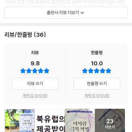
신경의 조절, 생활 습관까지 종합적으로 살펴야 하기에 치료가 쉽지 않다.
직일 때 눈 떨림 증상이 가장 심한지를 확인하면, 이석증 유무를 진단할 수
수면 부족이 어지럼을 부른다 - 잠 잘 자는 법 … 202
출판사 리뷰 더보기
있을 뿐 아니라 어느 반고리관에 문제가 있는지도 알 수 있습니다. 이렇게
행복한 뇌가 어지럼을 치유한다 … 211
이러한 현실을 깨달은 저자는 유튜브 채널 ‘신경과전문의 박재현’을 개설
위치를 파악하면 ‘이석 바로잡기 운동’으로 자가 치료도 가능합니다.
어지럼 치료를 위한 뇌 훈련 - 호흡법과 명상 … 227
해 환자들이 자신의 어지럼을 깨닫고, 스스로 치료할 수 있도록 영상을 올
--- p.68
먹기만 하면 좋아진다는 영양제, 정말 효과 있을까? … 233
리기 시작했고, 이 책은 유튜브의 내용을 포함해 총 5장에 걸쳐 어지럼의
리뷰/한줄평
36
어지럼 약물의 문제 - 의존성과 부작용 … 239
원인과 치료법에 관한 자세한 내용을 담았다.
메니에르병은 언제든 재발할 수 있어 지속적인 관리가 필요합니다. 약물
치료만으로는 완벽한 예방이 어렵기에, 다음과 같은 생활 수칙 준수가 매
1장에서는 어지럼이 왜 생기며, 주요 원인은 무엇인지 살펴보고, 나의 어지
리뷰
한줄평
우 중요합니다.
럼 유형을 진단하는 자가 진단 방법을 알려준다. 2장에서는 어지럼의 주요
9.8
10.0
원인인 이석증에 관해 설명하며, 이석증의 원인과 자가 치료 방법 그리고
메니에르병 치료를 위한 생활 수칙
이석증을 직접 겪은 저자의 이야기를 담았다. 3장에서는 어지럼의 주요 원
· 저염 식사 : 하루 나트륨 2g(소금 5g) 이하
인이 되는 만성 후유어지럼과 자율신경장애, 신경혈관성 어지럼을 포함한
리뷰 쓰기
한줄평 쓰기
· 물 많이 마시기 : 하루 1.5~2.5리터 충분한 물 마시기 (체중 1kg당 35m
총 7가지 어지럼 원인과 그에 따른 해결책을 이야기한다. 4장에서는 어지
L)
럼의 예방과 재발 방지를 위해 누구나 쉽게 따라 할 수 있는 어지럼 재활 운
혜택 및 유의사항
혜택 및 유의사항
· 카페인 금지 : 꼭 먹고 싶을 때는 디카페인 커피를 주 2회 이하
동을 단계별로 설명한다. 마지막으로 5장에서는 어지럼 완치를 위한 핵심
· 가공식품과 글루텐이 함유된 밀가루 음식 피하기 (염증 악화 위험)
생활 수칙인 식습관과 수면에 관해 이야기하고, 어지럼 영양제와 약물에
· 규칙적인 식사
관해 설명한다.
· 충분한 잠
23
· 스트레스 관리
더보기
유튜브 누적조회수 500만을 기록한 저자의 채널에는 저자가 소개하는 어