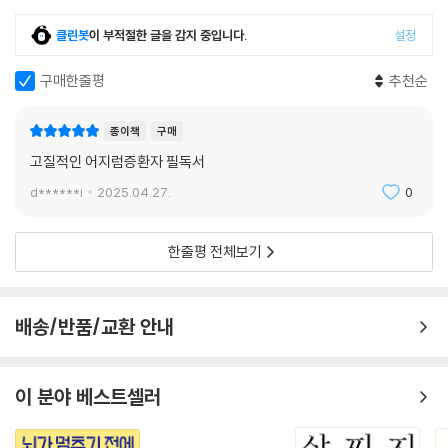
은 분들은 2단계 운동을 중심으로 하되, 1단계의 도리도리 운동은 계속 병
클린봇
이 부적절한 글을 감지 중입니다.
설정
행하시는 것이 좋습니다.
--- p.168
구매한줄평
추천순
저는 17년간 수많은 어지럼 환자를 진료하면서 어지럼 자체보다 어지러울
까 봐 느끼는 두려움에 더 큰 고통을 받는 분들을 많이 만났습니다. 특히 이
종이책
구매
석증을 겪었던 분들은 재발에 대한 두려움으로 일상생활이 어려워지는 경
고질적인 어지럼증환자 필독서
우가 많은데, 이럴 때 깊은 호흡과 명상은 꽤 좋은 효과를 보여줍니다. 명상
d******i
2025.04.27.
0
은 단순히 마음을 편안하게 하는 것을 넘어서, 교감신경의 과도한 활동 억
제, 심장박동 안정화, 우리 몸의 긴장을 풀어주고 자율신경계의 균형을 잡
한줄평 전체보기
아주는 자연스러운 치료법입니다. 환자 중 명상으로 어지럼을 치료했던 분
이 있습니다. 2년 동안 만성어지럼으로 고생하셨는데 약물 치료를 받으면
서도 잘 나아지지 않던 증상이 매일 10분씩 하는 짧은 명상을 시작하고 꽤
배송/반품/교환 안내
좋아졌습니다. 3개월 후 어지럼의 횟수가 눈에 띄게 줄었고, 강도도 많이
약해졌습니다. 어지럼에 대한 불안감이 줄어든 것이 큰 도움이 됐습니다.
--- p.227
이 분야 베스트셀러