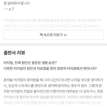
잘 알려줘야 합니다.
아침에 일어날 때 어지러우면? 생활 습관부터 바꿔야 합니다 … 144
--- p.7
신경염증 때문에 어지러운 전정신경염 … 146
전정신경염의 회복 과정 - 진단부터 완치까지 … 150
어지럼은 누구나 한 번쯤 겪어봤을 불편한 증상입니다. 하지만 막연히 ‘어
메니에르병 - 특징과 발병 원인 … 153
지럽다’라고 하는 것보다, 어떤 식으로 어지러운지 구체적으로 표현하는
메니에르병 재발 방지를 위해 지켜야 할 생활 수칙 … 157
것이 어지럼의 원인을 찾는 데 큰 도움이 됩니다. 처음에는 “그냥 어지러워
책 속으로 더보기
요”라고 하는 경우가 많습니다. 그러나 자세히 이야기를 나눠 보면, 각자
·제4장· 누구나 쉽게 따라 하는 어지럼 재활 운동
느끼는 어지럼이 조금씩 다르다는 것을 알 수 있죠. 누군가는 세상이 빙글
빙글 도는 것 같다고 하고, 어떤 분은 걸을 때 비틀거린다고 하고, 어떤 분
어지럼 완치 및 예방 비법 - 약보다 중요한 것은 운동과 하루하루의 일상
출판사 리뷰
은 눈앞이 아찔하다고 표현합니다. ‘빙글빙글’, ‘비틀비틀’, ‘어찔어찔’, ‘몽롱
… 162
한’ 어지럼. 이처럼 어지럼은 크게 4가지 유형으로 나눌 수 있고, 각각의 유
어지럼 치료의 시작 - 어지럼 재활 운동 1단계 … 168
어지럼, 진짜 원인은 잘못된 생활 습관?
형마다 흔한 원인 질환들이 있습니다.
완전한 회복을 위한 비법 - 어지럼 재활 운동 2단계 … 175
다양한 어지럼의 원인과 치료법을 찾아 영원히 어지럼에서 벗어나자!
--- p.19
치료의 완성 - 어지럼 예방 운동 프로그램 … 179
일어날 때 어지럼 치료 운동 … 187
흔히들 어지럼이 찾아왔을 때 그저 시간이 지나면 나아질 것으로 생각하거
갑자기 움직일 때 세상이 빙빙 도는 듯한 어지럼이 생기고, 1~2분 정도 지
어지럼으로 걷기도 어려운 분들을 위한 단계별 운동법 … 192
나, 단순히 스트레스를 원인으로 생각해 방치하는 경우가 많다. 그렇게 방
나 좋아진다면 이석증을 의심해볼 수 있습니다. 이때 이석증을 더 정확히
치한 어지럼이 저절로 좋아진다면 다행이지만 대부분은 더 심하거나, 잦은
진단하고, 문제가 생긴 반고리관의 위치를 찾으려면 반고리관 방향을 따라
·제5장· 어지럼 완치 핵심 생활 수칙
어지럼으로 돌아와 우리의 일상을 망가뜨린다. 더군다나 어지럼의 원인은
머리를 돌려보는 과정이 필요합니다. 이석이 반고리관 안에서 구를 때 어
대부분 귀와 뇌의 문제에 있으며, 따라서 이를 치료하기 위해서는 뇌기능,
지럼과 함께 눈 떨림(의학용어로 ‘안진’)이 나타납니다. 어떤 방향으로 움
나쁜 음식과 좋은 음식 - 먼저 나쁜 음식부터 피하자 … 198