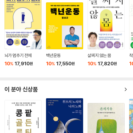
뇌가 멈추기 전에
백년운동
살찌지 않는 몸
착
10
17,910
10
17,550
10
17,820
1
%
%
%
원
원
원
이 분야 신상품