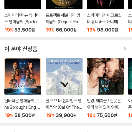
스파이더맨: 뉴 유니버
프로젝트 헤일메리 영
스파이더맨: 어크로스
스
스 영화음악 (Spider-
화음악 (Project Hail
더 유니버스 애니메이
더
Man: Into The Spide
Mary - Original Soun
션 음악 (Spider-Man:
션
19
53,500
19
66,000
19
98,000
1
%
%
%
원
원
원
r-Verse OST) [LP]
dtrack)
Across the Spider-
A
Verse OST) [2LP]
V
이 분야 신상품
실버타운 영화음악 (T
콜 오브 더 챔피언스 영
안녕, 헤이즐 / 잘못은
아
he Boroughs Origina
화음악 (Call Of The C
우리 별에 있어 영화음
즌
l Score From the Ne
hampions OST) [옥
악 (The Fault In Our
r:
19
58,500
19
39,900
19
75,500
1
%
%
%
원
원
원
tflix Series) [옐로우
색 컬러 LP]
Stars OST) [그린 컬
r
마블 컬러 LP]
러 2LP]
ck