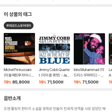
지 컬러 LP]
버나드 버틀러) - In M
emory Of My Feelin
gs [7인치 Vinyl + 골
이 상품의 태그
드 컬러 LP]
#레코드스토어데이
Michel Petrucciani
Jimmy Cobb Quarte
Idris Muhammad (이
L
(미쉘 페트루치아니 ) -
t (지미 콥 쿼텟) - Jaz
드리스 무하마드) - Ka
A 
Kuumbwa [2LP]
z In The Key of Blue
bsha [인디고 & 딥 핑
v
19
85,800
19
71,500
19
71,500
1
%
%
%
원
원
원
[블루 컬러 LP]
크 마블 컬러 LP]
e
드
음반소개
조앤 롤링의 판타지 소설을 영화로 만들어 전세계 관객을 사로 잡았던 해