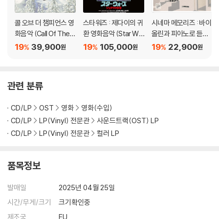
1) 불량으로 인한 반품/교환 요청 시에는 불량 확인을 위해 개봉 시의 동영
상을 요청할 수 있으며, 동영상이 없는 경우 반품/교환이 제한될 수 있습니
콜 오브 더 챔피언스 영
스타워즈 : 제다이의 귀
시네마 메모리즈 : 바이
다.
화음악 (Call Of The C
환 영화음악 (Star War
올린과 피아노로 듣는
관련 사진과 동영상 및 재생 기기 모델명을 첨부하여 첨부하여 고객센터에
hampions OST) [옥
s : Return Of The Je
영화 모음곡 (Cinema
19
39,900
19
105,000
19
22,900
%
%
%
원
원
원
문의 바랍니다.
색 컬러 LP]
di OST by John Willia
Memories)
2) LP는 잦은 배송 과정에서 재킷에 손상이 발생할 가능성이 높고 재판매
ms) [그린 컬러 LP]
가 어려우므로 신중한 구매를 부탁드립니다.
관련 분류
CD/LP
OST
영화
영화(수입)
CD/LP
LP(Vinyl) 전문관
사운드트랙(OST) LP
CD/LP
LP(Vinyl) 전문관
컬러 LP
품목정보
발매일
2025년 04월 25일
시간/무게/크기
크기확인중
제조국
EU