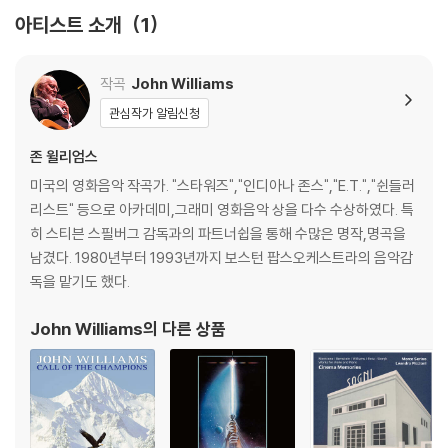
가능합니다.
아티스트 소개
1
2) 재생 음역의 왜곡을 최소화 하고 반복 재생시에도 최대한 일관되게 유
지되도록 디스크 센터 홀 구경이 작게 제작되는 경우가 있습니다. 턴테이
블 스핀들에 맞지 않는 경우에는 전용 제품 등을 이용하여 센터 홀을 조정
작곡
John Williams
하시면 해결됩니다.
관심작가 알림신청
3) 디스크에 미세한 잔 흠집이 남아있거나 인쇄 면이 깨끗하지 않은 경우
가 있으며, 이는 상품의 불량이 아닙니다. 단, 재생에 이상이 있는 경우에는
존 윌리엄스
불량으로 인한 반품/교환이 가능합니다
미국의 영화음악 작곡가. "스타워즈","인디아나 존스","E.T.","쉰들러
리스트" 등으로 아카데미,그래미 영화음악 상을 다수 수상하였다. 특
※ 컬러 디스크
히 스티븐 스필버그 감독과의 파트너쉽을 통해 수많은 명작,명곡을
아래에 해당하는 경우는 불량이 아니므로 개봉 후 반품/교환이 불가합니
남겼다. 1980년부터 1993년까지 보스턴 팝스오케스트라의 음악감
다.
독을 맡기도 했다.
1) 컬러 디스크는 웹 이미지와 실제 색상이 차이가 날 수 있습니다.
2) 컬러 디스크의 특성상 제작 공정시 앨범마다 색상 차이가 나는 경우도
John Williams
의 다른 상품
있습니다.
3) 컬러 디스크는 제작 과정에서 다른 색상 염료가 섞여 얼룩과 번짐, 반점
등이 발생할 수 있습니다.
※ 반품/교환 안내