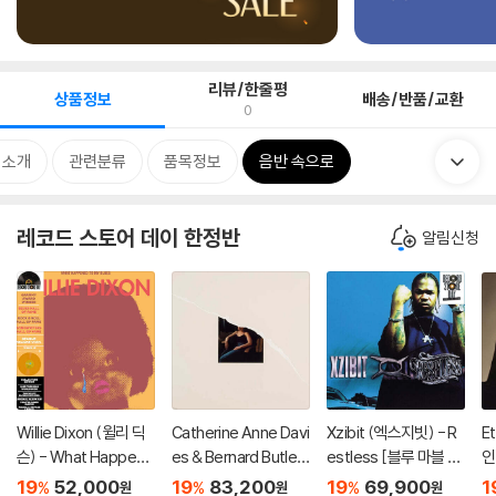
리뷰/한줄평
상품정보
배송/반품/교환
0
 소개
관련분류
품목정보
음반 속으로
레코드 스토어 데이 한정반
알림신청
Willie Dixon (윌리 딕
Catherine Anne Davi
Xzibit (엑스지빗) - R
E
슨) - What Happene
es & Bernard Butler
estless [블루 마블 컬
인)
d to My Blues [오렌
(캐서린 앤 데이비스 &
러 2LP]
19
52,000
19
83,200
19
69,900
1
%
%
%
원
원
원