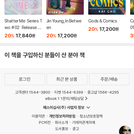
Shatter Me: Series T
Jin Young, In Betwe
Gods & Comics
C
wo #02 : Release M
en
01
20
17,200
%
원
e
20
17,840
20
17,200
3
%
%
원
원
이 책을 구입하신 분들이 산 분야 책
로그인
최근 본 상품
주문/배송
고객센터 1544-3800
티켓 1544-6399
중고샵 1566-4295
eBook 1:1문의/채팅상담
예스이십사(주) 사업자 정보
이용약관
개인정보처리방침
청소년보호정책
PC버전
회사소개
거래처관계자께
도서홍보
광고