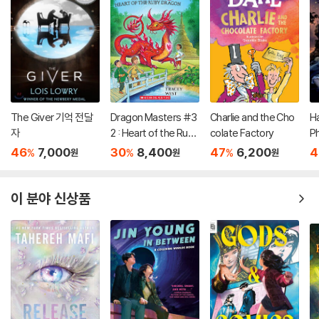
The Giver 기억 전달
Dragon Masters #3
Charlie and the Cho
Ha
자
2 : Heart of the Ruby
colate Factory
P
Dragon (A Branches
(
46
7,000
30
8,400
47
6,200
4
%
%
%
원
원
원
Book)
이 분야 신상품