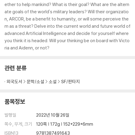
ether to help mankind? What is their goal? What are the altern
ate goals of the world's military leaders? Will their organizatio
n, ARCOR, be a benefit to humanity, or will some perceive the
m as a threat? Delve into the current world and future world of
advanced Artificial Intelligence and decide for yourself where
you think it is headed. Will your thinking be on board with Victo
ria and Aidenn, or not?
관련 분류
외국도서
문학/소설
소설
SF/판타지
품목정보
발행일
2022년 10월 26일
쪽수, 무게, 크기
120쪽 | 172g | 152*229*6mm
ISBN13
9781387491643