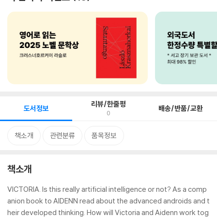
리뷰/한줄평
도서정보
배송/반품/교환
0
책소개
관련분류
품목정보
책소개
VICTORIA. Is this really artificial intelligence or not? As a comp
anion book to AIDENN read about the advanced androids and t
heir developed thinking. How will Victoria and Aidenn work tog