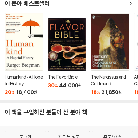
이 분야 베스트셀러
Humankind : A Hope
The Flavor Bible
The Narcissus and
At
ful History
Goldmund
C
30
44,000
%
원
20
18,400
18
21,850
1
%
%
원
원
이 책을 구입하신 분들이 산 분야 책
로그인
최근 본 상품
주문/배송