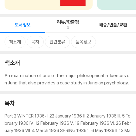
리뷰/한줄평
도서정보
배송/반품/교환
0
책소개
목차
관련분류
품목정보
책소개
An examination of one of the major philosophical influences o
n Jung that also provides a case study in Jungian psychology.
목차
Part 2 WINTER 1936: I. 22 January 1936 II. 2 January 1936 III. 5 Fe
bruary 1936 IV. 12 February 1936 V. 19 February 1936 VI. 26 Febr
uary 1936 VII. 4 March 1936 SPRING 1936: I. 6 May 1936 II. 13 Ma