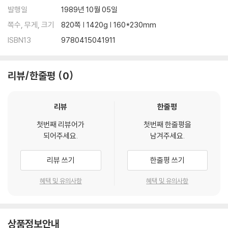
발행일
1989년 10월 05일
쪽수, 무게, 크기
820쪽 | 1420g | 160*230mm
ISBN13
9780415041911
리뷰/한줄평
0
리뷰
한줄평
첫번째 리뷰어가
첫번째 한줄평을
되어주세요.
남겨주세요.
리뷰 쓰기
한줄평 쓰기
혜택 및 유의사항
혜택 및 유의사항
상품정보안내