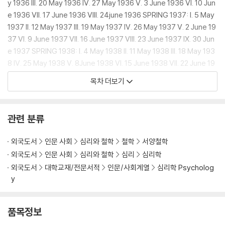
y 1936 III. 20 May 1936 IV. 27 May 1936 V. 3 June 1936 VI. 10 Jun
e 1936 VII. 17 June 1936 VIII. 24june 1936 SPRING 1937: I. 5 May
1937 II. 12 May 1937 III. 19 May 1937 IV. 26 May 1937 V. 2 June 19
37 VI. 9 June 1937 VII. 16 June 1937 VIII. 23 June 1937 IX. 30 Jun
e 1937 SPRING 1938: I. 4 May 1938 II. 11 May 1938 III. 18 May 193
8 IV. 25 May 1938 V. 8June 1938 VI. 15 June 1938 VII. 22 June 19
38 AUTUMN 1938: I. 19 October 1938 II. 26 October 1938 III. 2 N
목차 더보기
ovember 1938 IV. 9 November 1938 V. 16 November 1938 VI. 3
0 November 1938 VII. 7 December 1938 WINTER 1939: I. i8Janu
ary 1939 II. 25 January 1939 III. 1 February 1939 IV. 8 February 19
관련 분류
39 V. 15 February 1939 REFERENCES TO THE PSYCHOLOGICAL
ANALYSIS OF Thus Spake Zarathustra INDEX.
외국도서
인문 사회
심리와 철학
철학
서양철학
외국도서
인문 사회
심리와 철학
심리
심리학
외국도서
대학교재/전문서적
인문/사회계열
심리학 Psycholog
y
품목정보