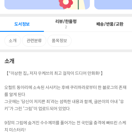
리뷰/한줄평
도서정보
배송/반품/교환
2
소개
관련분류
품목정보
소개
【『이상한 집』 저자 우케쓰의 최고 걸작이 드디어 만화화!】
오컬트 동아리에 소속된 사사키는 후배 쿠리하라로부터 한 블로그의 존재
를 알게 된다.
그곳에는 '당신이 저지른 죄'라는 섬뜩한 내용과 함께, 글쓴이의 아내 "유
키"가 그린 "그림"이 업로드되어 있었다.
9장의 그림에 숨겨진 수수께끼를 풀어가는 전 국민을 충격에 빠뜨린 스케
치 미스터리!