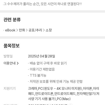
그 수수께끼가 풀리는 순간, 모든 사건이 하나로 연결된다!!
관련 분류
eBook
만화
공포/추리
소장
품목정보
발행일
2025년 04월 28일
이용안내
배송 없이 구매 후 바로 읽기
이용기간 제한없음
TTS 불가능
저작권 보호를 위해 인쇄 기능 제공 안함
지원기기
크레마,PC(윈도우 - 4K 모니터 미지원),아이폰,아이
패드,안드로이드폰,안드로이드패드,전자책단말기(저
사양 기기 사용 불가),PC(Mac)