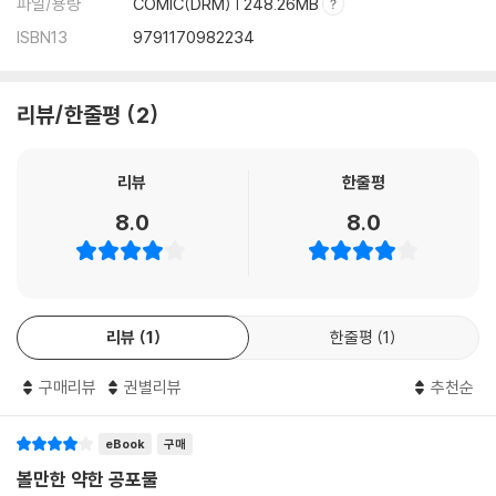
파일/용량
COMIC(DRM) | 248.26MB
ISBN13
9791170982234
리뷰/한줄평
2
리뷰
한줄평
8.0
8.0
리뷰
1
한줄평
1
구매리뷰
권별리뷰
추천순
eBook
구매
볼만한 약한 공포물