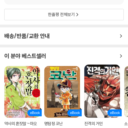
한줄평 전체보기
배송/반품/교환 안내
이 분야 베스트셀러
약사의 혼잣말 ~마오
명탐정 코난
진격의 거인
소