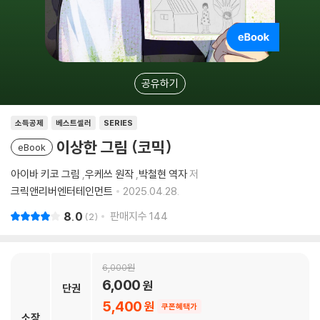
공유하기
소득공제
베스트셀러
SERIES
이상한 그림 (코믹)
eBook
아이바 키코 그림
,
우케쓰 원작
,
박철현 역자
저
크릭앤리버엔터테인먼트
2025.04.28.
8.0
판매지수
144
2
6,000
6,000
단권
5,400
쿠폰혜택가
소장