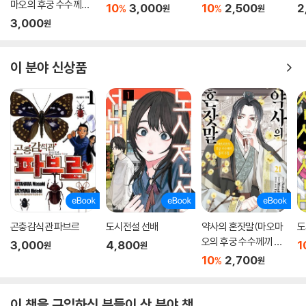
마오의 후궁 수수께끼
10
3,000
10
2,500
2
%
%
원
원
풀이수첩~
3,000
원
이 분야 신상품
곤충감식관 파브르
도시전설 선배
약사의 혼잣말(마오마
도
오의 후궁 수수께끼 풀
3,000
4,800
1
원
원
이수첩) 21권
10
2,700
%
원
이 책을 구입하신 분들이 산 분야 책