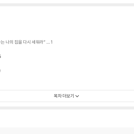
는 나의 집을 다시 세워라” … 1
5
9
목차 더보기
 … 35
 39
기 … 40
 44