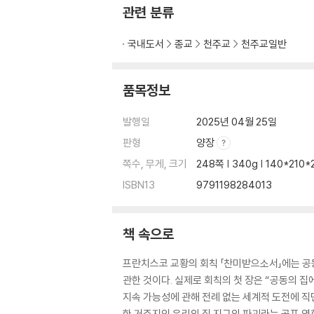
2. 기술 지배 패러다임에서 생태 위기의 근원 … 
관련 분류
3. 위기의 더 깊은 근원: 현대 인간 중심주의와 
4. 새로운 휴머니즘을 향한 대담한 문화 혁명 … 
국내도서
종교
천주교
천주교일반
제3부 실천 _ 공동의 집의 위기에 대응하기 … 1
품목정보
녹색 계명 Ⅵ 통합 생태론을 발전시켜라 … 123
발행일
2025년 04월 25일
1. 「찬미받으소서」의 근원인 관계 형이상학 … 12
판형
양장
2. 공동의 집의 위기를 이해하고 대응하기 위한 통
3. 인간 생태론 … 132
쪽수, 무게, 크기
248쪽 | 340g | 140*210
4. 사회 생태론 … 136
ISBN13
9791198284013
5. 통합 생태론의 모범인 프란치스코 성인 … 14
녹색 계명 Ⅶ 공동의 집에서 사는 새로운 생활 양
책 속으로
1. 세계 공동체로서 공동의 집을 돌보는 일에 함께
2. 공동의 집을 관리하는 새로운 경제를 향해 … 
프란치스코 교황의 회칙 「찬미받으소서」에는 공동
3. 공동의 집을 돌보기 위한 새로운 정치 문화 … 
관한 것이다. 실제로 회칙의 첫 장은 “공동의 집
4. 공동선의 더 넓은 지평 … 156
지속 가능성에 관해 전례 없는 세계적 도전에 직
한 거주지인 우리의 집 지구의 파괴라는 공포 영