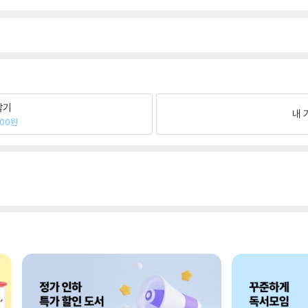
팔기
내 
500원