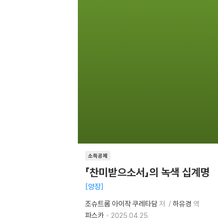
소득공제
「찬미받으소서」의 녹색 십계명
양장
조슈트롬 아이작 쿠레타담
저
하유경
역
파스카
2025.04.25.