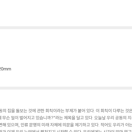
103
자연 세계에 대한 기계론적 관점 … 108
114
17
4
합적 접근법 … 128
*20mm
0
식을 배워라 … 141
 행동하기 … 142
145
의 집을 돌보는 것에 관한 회칙이라는 부제가 붙어 있다. 이 회칙이 다루는 것은 
153
에 무슨 일이 벌어지고 있습니까?”라는 제목을 달고 있다. 오늘날 우리 공동의 
면해 있으며, 인류 문명의 미래 자체에 의문을 제기하고 있다. 적어도 우리가 아는
화가 이제 우리 눈앞에서 펼쳐지기 시작할 수 있다. 우리에게는 시간이 얼마 없고 