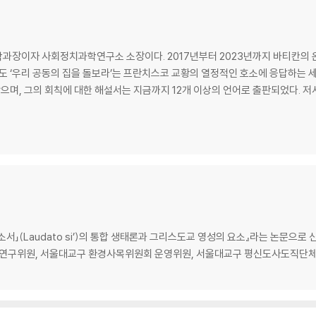
7
과장이자 사회정치과학연구소 소장이다. 2017년부터 2023년까지 바티칸의 온
도 ‘우리 공동의 집을 돌보라’는 프란치스코 교황의 열정적인 호소에 응답하는 세
라 … 61
한 해설서는 지금까지 12개 이상의 언어로 출판되었다. 저서로 Creation in Crisis: Science, Ethics a
 62
 74
인식하라 … 81
」(Laudato si’)의 통합 생태론과 그리스도교 영성의 요소』라는 논문으로 신
연구위원, 서울대교구 환경사목위원회 운영위원, 서울대교구 평신도사도직단체
 인정하라 … 99