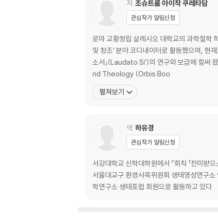
3. 생태적 빚: 사회 정의와 환경 정의 … 48
저
조슈트롬 아이작 쿠레타담
4. 생태 정의: 공동의 그러나 차등적 책임 … 52
관심작가 알림신청
제2부 판단 _ 공동의 집의 위기를 식별하기 … 5
로마 교황청립 살레시오 대학교의 과학철학 학
및 창조’ 분야 코디네이터로 활동했으며, 현재
녹색 계명 Ⅲ 자연 세계의 신학적 전망을 재발견하
소서」(Laudato Si’)의 연구와 보급에 힘써 왔으며, 그의 회칙에 대
1. 「찬미받으소서」의 신학: ‘복음’으로서의 창조 …
nd Theology (Orbis Boo
2. 창조에 담긴 하느님의 자기 계시 … 70
펼쳐보기
3. 보편적 친교로 나아가라는 창조 세계의 요청 …
4. 예수님의 시선 … 78
역
하유경
녹색 계명 Ⅳ 창조 세계의 남용은 생태적 죄임을 
1. 관계의 파괴로 나타나는 생태적 죄 … 82
관심작가 알림신청
2. 세 겹의 생태적 죄 … 86
서강대학교 신학대학원에서 『회칙 「찬미받으소서
3. 인간의 죄가 자연 세계에 미치는 영향 … 90
서울대교구 환경사목위원회 생태영성연구소 
4. 생태적 죄에 대한 응답: 회개와 화해 … 95
학연구소 생태포럼 회원으로 활동하고 있다.
녹색 계명 Ⅴ 인간이 초래한 생태 위기의 근원들을
1. ‘인간’이 초래한 위기의 근원 … 100