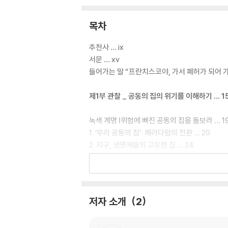
목차
추천사 … ix
서문 … xv
들어가는 말 “프란치스코야, 가서 폐허가 되어 가
제1부 관찰 _ 공동의 집의 위기를 이해하기 … 1
녹색 계명 Ⅰ위험에 빠진 공동의 집을 돌보라 … 1
1. ‘우리 공동의 집’: 패러다임의 전환 … 20
2. 지구, 생명체들의 고유한 집 … 24
3. 우리 공동의 집은 위험에 처해 있다 … 27
4. 미래 세대에게 살 수 없는 집을 물려주는 두려움
녹색 계명 Ⅱ 가난한 이들의 울부짖음을 들어라 …
저자 소개
2
1. 가난한 이들의 관점에서 바라본 공동의 집의 위
2. 지구의 울부짖음과 가난한 이들의 울부짖음 …