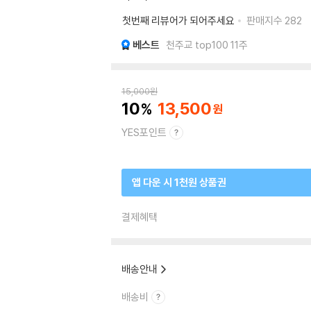
첫번째 리뷰어가 되어주세요
판매지수
282
베스트
천주교 top100 11주
15,000
원
10
13,500
YES포인트
앱 다운 시 1천원 상품권
결제혜택
배송안내
배송비