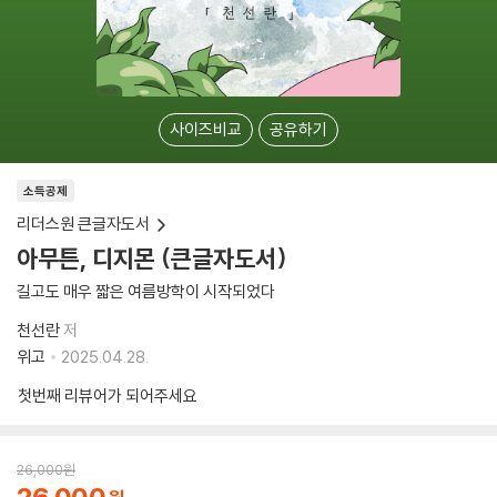
사이즈비교
공유하기
소득공제
리더스원 큰글자도서
아무튼, 디지몬 (큰글자도서)
길고도 매우 짧은 여름방학이 시작되었다
천선란
저
위고
2025.04.28.
첫번째 리뷰어가 되어주세요
26,000
원