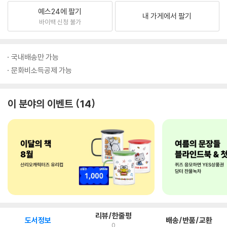
예스24에 팔기
내 가게에서 팔기
바이백 신청 불가
국내배송만 가능
문화비소득공제 가능
이 분야의 이벤트
14
리뷰/한줄평
도서정보
배송/반품/교환
0