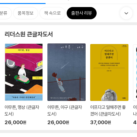
분류
품목정보
책 속으로
출판사 리뷰
리더스원 큰글자도서
아무튼, 명상 (큰글자
아무튼, 야구 (큰글자
아프다고 말해주면 좋
이
도서)
도서)
겠어 (큰글자도서)
나
26,000
26,000
37,000
4
원
원
원