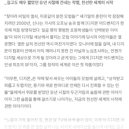
_길고도 매우 짧았던 유년 시절에 건네는 작별, 천선란 세계의 시작
“찾아라 비밀의 열쇠, 미로같이 얽힌 모험들!” 세기말의 혼란이 막 잠잠해
지려던 2000년, 신나는 가사의 오프닝 송과 함께 [디지몬 어드벤처]가 한
국에 처음 방영되었다. 일곱 명의 평범한 초등학생들이 ‘선택받은 아이
들’이 되어 디지털 세상에서 펼치는 모험 이야기에 당시의 어린이들은 열
광했다. 열한 살의 천선란 역시 마찬가지였다. 모니터에 말을 걸며, 내 디지
몬이 컴퓨터 안에서 아직 깨어나지 못한 건 아닐까 노심초사하는, 언젠가
디지털 세상으로 가게 될 것이라고 굳게 믿는 그에게 [디지몬 어드벤처]는
인생 최초의 SF이자, 그를 창작의 세계로 이끈 첫 작품이었다.
『아무튼, 디지몬』은 악에 맞서 싸우는 아이들의 모험에 설레고, “상처받고
외롭고 두렵지만, 용기와 위로 한마디로 언제든 다시 진화할 수 있는 인
물”들에게서 위로를 받았던 유년 시절의 두근거림과 슬픔에 관한 이야기
이자 그런 슬픔을 통해 글쓰기로 나아가는, 지금의 천선란 세계의 시작에
관한 이야기이다.
“노을이 가득 들어찬 집, 현관 앞 TV에 바싹 붙어 앉아, 이제 막 〈디지몬 어
드벤처〉 첫 화를 본 열한 살의 나는 리키의 내레이션을 들으며 내게도 길고