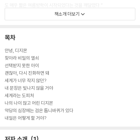
도 매우 짧은 여름방학이 시작되었다는 것을 깨달았다.”
책소개 더보기
* 리더스원의 큰글자도서는 글자가 작아 독서에 어려움을 겪는 모든 분들
에게 편안한 독서 환경을 제공하기 위해 ‘글자 크기’와 ‘줄 간격’을 일반 단
행본보다 ‘120%~150%’ 확대한 책입니다. 시력이 좋지 않거나 글자가 작
목차
아 답답함을 느끼는 분들에게 책 읽기의 즐거움을 되찾아 드리고자 합니
다.
안녕, 디지몬
찾아라 비밀의 열쇠
선택받지 못한 아이
괜찮아, 다시 진화하면 돼
세계가 너무 작지 않던?
내 문장은 빛나지 않을 거야
세계라는 도피처
나의 나이 많고 어린 디지몬
악당의 심장에는 검은 톱니바퀴가 있다
내일은 어떻게 할 거야?
저자 소개
1