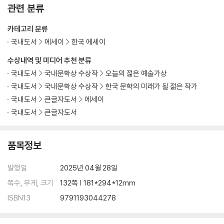
관련 분류
카테고리 분류
국내도서
에세이
한국 에세이
수상내역 및 미디어 추천 분류
국내도서
국내문학상 수상작
오늘의 젊은 예술가상
국내도서
국내문학상 수상작
한국 문학의 미래가 될 젊은 작가
국내도서
큰글자도서
에세이
국내도서
큰글자도서
품목정보
발행일
2025년 04월 28일
쪽수, 무게, 크기
132쪽 | 181*294*12mm
ISBN13
9791193044278