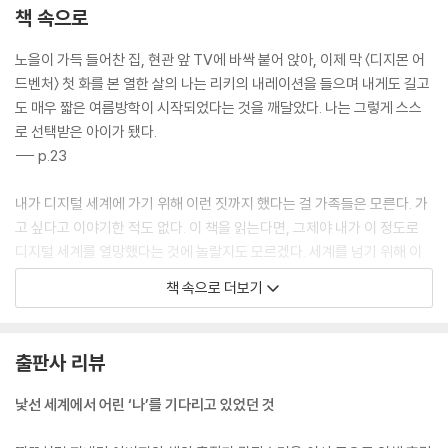
책 속으로
노을이 가득 들어찬 집, 현관 앞 TV에 바싹 붙어 앉아, 이제 막 〈디지몬 어
드벤처〉 첫 화를 본 열한 살의 나는 리키의 내레이션을 들으며 내게도 길고
도 매우 짧은 여름방학이 시작되었다는 것을 깨달았다. 나는 그렇게 스스
로 선택받은 아이가 됐다.
--- p.23
내가 디지털 세계에 가기 위해 이런 짓까지 했다는 걸 가족들은 모른다. 가
고 싶다고 이야기한 적도 없다. 이 책을 읽는다면, 그제야 내가 이 정도로
디지털 세계를 열망했다는 것에 놀랄지도 모르겠다. 세계를 넘기 위해 이
렇게까지 은밀하게 시도한 데에는 다 이유가 있었다. 혼자 그곳에 가고 싶
책 속으로 더보기
었다. 아주 훌쩍, 창호지에 구멍을 뚫듯 폭, 세상을 빠져나가고 싶었다. 흔
적도 없이. 이제 와 생각해보면 그때 나는 외로움에 대한 복수를 하고 싶었
던 것 같다.
출판사 리뷰
--- p.25
낯선 세계에서 어린 ‘나’를 기다리고 있었던 것
내가 기억하는 내 유년의 모습이란 이런 장면들이다. 올챙이 가득한 저수
지를 뚫어져라 보던 것. 나를 찾는 사람이 아무도 없어 벽돌 사이로 풀이 무