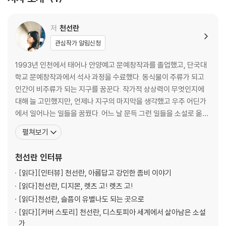
저
천선란
관심작가 알림신청
1993년 인천에서 태어나 안양예고 문예창작과를 졸업했고, 단국대
학교 문예창작과에서 석사 과정을 수료했다. 동식물이 주류가 되고
인간이 비주류가 되는 지구를 꿈꾼다. 작가적 상상력이 무엇인지에
대해 늘 고민했지만, 언제나 지구의 마지막을 생각했고 우주 어딘가
에서 일어나는 일들을 꿈꿨다. 어느 날 문득 그런 일들을 소설로 옮겨
놔야겠다고 생각했다. 대부분의 시간 늘 상상하고, 늘 무언가를 쓰고
펼쳐보기
있다. 2019년 장편소설 『무너진 다리』를 발표하며 작품활동을 시작
했다. 소설집 『어떤 물질의 사랑』 『노랜드』, 장편소설 『천 개의 파랑』
천선란
인터뷰
『밤에 찾아오는 구원자』 『나인』, 중편소설 『랑
[읽다]
[인터뷰] 천선란, 아름답고 강인한 좀비 이야기
[읽다]
천선란, 디지몬, 렛츠 고! 렛츠 고!
[읽다]
천선란, 슬픔이 유별나도 되는 곳으로
[읽다]
[커버 스토리] 천선란, 디스토피아 세계에서 살아남은 소설
가