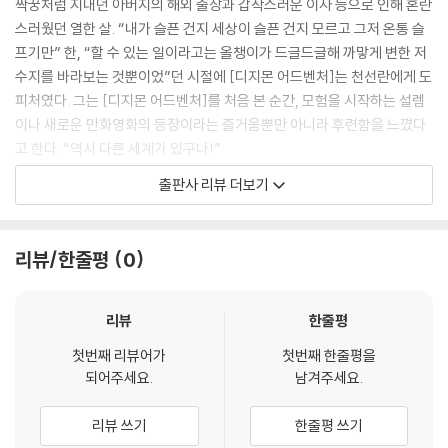
짝꿍처럼 지내던 아버지의 해외 출장과 갑작스러운 이사 등으로 인해 혼란
성하던 어린이 안전교육용 가짜 도로에 서서 켜지지 않는 신호등을 하염없
스러웠던 열한 살. “내가 슬픈 건지 세상이 슬픈 건지 모르고 그저 온통 슬
이 기다리던 것. 경기가 없는 텅 빈 실내 배드민턴장 관객석에 앉아 있던
프기만” 한, “할 수 있는 일이라고는 올챙이가 드글드글해 까맣게 변한 저
것. 실내체육관 외벽에 설치된 암벽 등반장에서 겨우 돌 하나 밟고 올라가
수지를 바라보는 것뿐이었”던 시절에 [디지몬 어드벤처]는 천선란에게 도
버티던 것. 사시사철 추운 집 계단 앞에 앉아 있던 것. 거실 끄트머리에 놓
피처였다. 그는 [디지몬 어드벤처]를 처음 본 순간, 모험을 시작하는 설렘
인 식탁에 앉아 무언가를 먹던 것. 그리고 붉은 거실에서 TV를 보던 것. 그
이나 새로운 만화영화의 등장이라는 즐거움뿐만 아니라 후련함을 느꼈다
렇게 줄곧 혼자였던 것.
고 한다. “역시 다른 세계가 있구나!”
--- p.30
출판사 리뷰 더보기
[디지몬 어드벤처]를 알게 되면서 작가는 디지털 세계로 가기를 간절히 바
아구몬과 함께여도 재미있겠고, 파닥몬도 정말 귀엽고, 피요몬도 멋있지
랐다. “혼자 그곳에 가고 싶었다. 아주 훌쩍, 창호지에 구멍을 뚫듯 폭, 세상
만 그래도 나는 외로운 매튜 곁에 있어주는, 다그치지 않고 그 외로움에 함
을 빠져나가고 싶었다. 흔적도 없이. 이제 와 생각해보면 그때 나는 외로움
리뷰/한줄평
0
께 파묻혀주는 파피몬이 좋았다. 내게도 파피몬이 있었으면 좋겠다고 생각
에 대한 복수를 하고 싶었던 것 같다.” 『아무튼, 디지몬』은 유년의 답답함
했다. 혼자 있는 순간마다 파피몬이, 혹은 내 디지몬이 옆에 있다고 상상했
과 쓸쓸함을 헤쳐가는 힘에 관한 이야기다. 그리고 작가에게 그 힘은 다름
다. 돌이켜 생각해보면 순수한 상상과 정신병적 망상의 경계에 머물렀던
아닌 다른 세계를, 이야기를 상상하는 것이었다. 그렇게 그는 계속해서 다
리뷰
한줄평
것 같다. 그래도 디지털 세계는, 이 세계와 또 다른 차원의 세계는 외로운
른 세계를 상상해냈다. 그 재능은 때로 작가를 현실 세계로부터 멀어지게
나에게 큰 위로였다.
첫번째 리뷰어가
첫번째 한줄평을
했지만, 그 덕에 마주친 아름다운 세계는 지금의 천선란 세계를 만든 이야
되어주세요.
남겨주세요.
--- p.34
기의 불씨가 되었다.
리뷰 쓰기
한줄평 쓰기
나는 디지몬의 진화 형태가 정해져 있지 않다는 것도, 그 진화가 완전한 성
“내가 내 재능을 처음 느낀 건 열두 살 때이다. 우선 이 이야기를 하기 전에