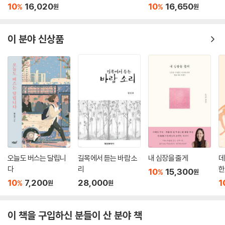
듬으며 나아간다. 공부는 더 자세히 알기 위한 후속 단계이지, 출발점에서
10
16,020
10
16,650
%
%
원
원
없었던 시절. 하지만 문은 다른 곳에서 열린다. 『아무튼, 디지몬』은 (사라
부터 이고 가야 할 건 아니란 말이다. 친구의 말처럼 나는 상상을 하고, 글
진) 엄마와 함께 (다시) 성장해가는 이야기다. 작가는 원인 불명의 치매를
쓰기의 도구인 글자를 알고 있다. 그럼 쓰면 된다.
앓고 있는 엄마와 마주하면서 또 다른 삶의 이유를, “이상하리만치 존재 이
이 분야 신상품
--- p.65
유를 절실하게 찾던 소녀가 드디어 이유를 찾”는다.
어디 가지 않을 거라는 말 대신 나도 엄마를 단단히 끌어안는다. 미안했다
“여기 엄마가 있다. 언제나 늘 조금만 더 살아보자고 말하던, 딸이 힘들어
는 말 대신 사랑한다고 말한다. 그것이 우리가 서로를 확인하는 방법이다.
보이면 새벽에도 차에 태워 바다를 보러 가던 엄마가 여기에 있다. 현실에
--- p.100
발을 딛고 엄마를 본다. 엄마는 꼭 신인류 같고, 외계인 같고, 처음 만난 디
지몬 같다.”
“유년과는 작별 인사 없이 헤어지잖아, 떠나간 줄도 모르게”
[디지몬 어드벤처] 극장판의 마지막 장면은 ‘디지몬 세대’에 두고두고 회
오늘도 버스는 달립니
길목에서 듣는 바람 소
내 심장을 줄게
데
자된다. 어른이 되어버린 선택받은 아이들과 디지몬들이, 마지막으로 힘을
다
리
한
10
15,300
%
원
합쳐 악을 물리친 후 끝내 이별하는 이야기가 담겨 있기 때문이다. 모든 임
10
7,200
28,000
1
%
원
원
무를 완수하고 아이들이 ‘어른’이 되면 디지털 세계에서의 영원한 추방, 즉
디지몬 친구들과의 영원한 이별이 찾아온다. 이 이별은 준비되지 않은 순
이 책을 구입하신 분들이 산 분야 책
간에 작별 인사도 없이 이루어진다. 어린 시절의 소중한 순간들이 마지막