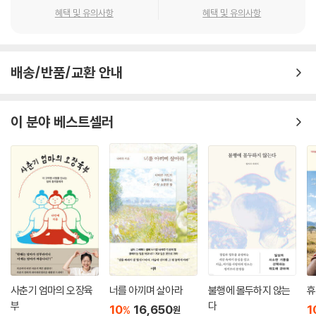
장이 아니라는 점도 좋다. 디지몬은 언제든, 어떤 형태로든 진화할 수 있고
우리는 재능이란 단어를 덜 비범하게 여길 필요가 있다고 말하고 싶다. 사
혜택 및 유의사항
혜택 및 유의사항
다시 돌아온다. 잘못 진화하면 다시 진화하면 된다. 스스로가 마음에 들지
회에서는 재능에 천재성을 부여하지만 화려한 껍질을 벗긴 재능이란 어느
않거나 무언가 그릇된 것처럼 느껴지면 나는 이 문장을 자주 상기한다. ‘괜
날 갑자기, 누가 시키지 않았음에도, 불현듯 그것을 ‘계속하게 되는 힘’에
찮아, 다시 진화하면 돼.’
다름 아니다. 시킨 이가 없는데 내가 그 행위를 계속하고 있다? 그렇다면
--- p.46
배송/반품/교환 안내
그것에 재능이 있다고 봐도 좋다. 내게 그것은 이야기였다. 망상이라 해도
좋을 법한, 글쓰기로 정형화되기 이전의 더 날것의 이야기.”
그날 밤 잊고 있던 〈디지몬 어드벤처〉를 1화부터 다시 보았다. 그 세계가 여
이 분야 베스트셀러
전히 그곳에 있음에, 모니터 너머에 나처럼 답답해하는 고래가 갇혀 있음
“여기 엄마가 있다. 엄마는 꼭 신인류 같고, 외계인 같고, 처음 만난 디지몬
에 어떤 위로를 느꼈다. 그럼, 조금만 더 믿어볼까. 나도 아직 디지털 세계
같다.”
로 갈 수 있다고. 내게도 선택받을 기회가 남아 있다고. 내게 주어진 문장이
아직 뭔지 모르니까, 살다 보면 알게 될지도 모르니까 조금만 더 기다려볼
스물한 살, 엄마가 뇌출혈로 갑자기 쓰러졌다. 큰 수술을 받아 중환자실에
까…. 십대의 끝자락에서, 나는 다시 한번 디지털 세계를 꿈꿨다.
머물던 엄마를 며칠 만에 다시 만난 작가는 엄마가 “낯선 행성에 떨어진 디
--- pp.53-54
지몬” 같은 얼굴로 자신을 봤다고 기억한다. “세상과 홀로 싸우다 모든 데
이터를 소진해 유아기로 돌아간, 나의 나이 많고 어린 디지몬.” 십대 후반
그때 친구가 해준 말은 여태껏 내가 뼈에 새기고 있는 삶의 이정표 중 하나
까지 디지몬이 나타나기를 바랐던 그에게 지키고 돌보고 함께 성장해야 할
다. 모두가 모든 것을 완벽하게 준비하고 시작하지 않는다. 우리는 아무 준
디지몬이 생긴 것이다. 하지만 돌봄의 현실은 무섭다. “그렇게 스물한 살에
비 없이 피아노 건반을 누르고, 어쩌다 크레파스로 그림을 그리고, 규칙도
서 스물여섯 살이 되었다. 내 안에 아무것도 없었다. 빛날 문장이 없었다.
모른 채 축구공을 찬다. 어떤 일을 시작할 때, 우리는 그것의 정체를 전부
사춘기 엄마의 오장육
너를 아끼며 살아라
불행에 몰두하지 않는
휴
세계는 평면적이고 무채색이었다.” 자신 안의 모든 이야기가 다 사라졌고,
부
다
알고 하지 않는다. 희끄무레한 빛, 크기를 알 수 없는 그림자, 그런 것을 더
10
16,650
1
%
원
다른 차원으로 넘나들 수 있었던 문이 모조리 닫혔던 시절. 아무것도 쓸 수