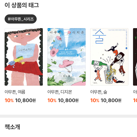
이 상품의 태그
#아무튼_시리즈
아무튼, 여름
아무튼, 디지몬
아무튼, 술
아
10
10,800
10
10,800
10
10,800
1
%
%
%
원
원
원
책소개