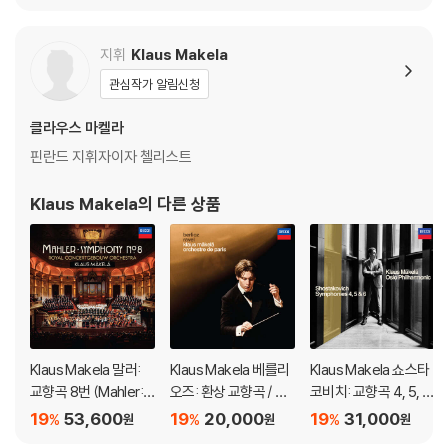
2번 (LALO: Sympho
k: Romantic Encore
nie espagnole Op. 2
s For Violin) [투명 클
1 / Saint-Sans: Violin
리어 컬러 2LP]
지휘
Klaus Makela
Concerto Op.61) [U
관심작가 알림신청
HQCD]
클라우스 마켈라
핀란드 지휘자이자 첼리스트
Klaus Makela
의 다른 상품
Klaus Makela 말러:
Klaus Makela 베를리
Klaus Makela 쇼스타
교향곡 8번 (Mahler: S
오즈: 환상 교향곡 / 라
코비치: 교향곡 4, 5, 6
ymphony No.8)
벨: 라 발스 (Berlioz: S
번 (Shostakovich: S
19
53,600
19
20,000
19
31,000
%
%
%
원
원
원
ymphony Fantastiq
ymphonies 4, 5 & 6)