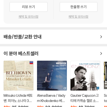
리뷰 쓰기
한줄평 쓰기
혜택 및 유의사항
혜택 및 유의사항
배송/반품/교환 안내
이 분야 베스트셀러
Mitsuko Uchida 베토
Alena Baeva / Vady
Gautier Capucon 고
S
벤: 피아노 소나타 30-
m Kholodenko 베토
티에 카퓌송 첼로 소품
t
32번 (Beethoven: Pi
벤: 바이올린 소나타 5
집 (Emotions)
주