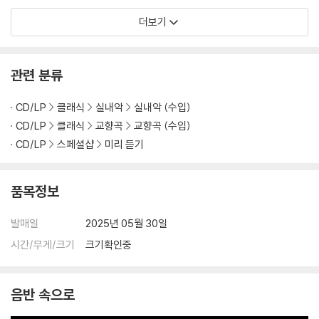
ue / Ravel: Valse)
더보기
관련 분류
CD/LP
클래식
실내악
실내악 (수입)
CD/LP
클래식
교향곡
교향곡 (수입)
CD/LP
스페셜샵
미리 듣기
품목정보
발매일
2025년 05월 30일
시간/무게/크기
크기확인중
음반 속으로