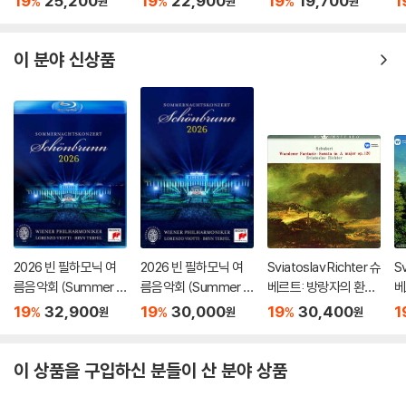
19
25,200
19
22,900
19
19,700
1
%
%
%
원
원
원
ano Sonatas Opp 10
번 '봄', 9번 '크로이처',
Bo
9 110 & 111)
3번 (Beethoven: Vio
n
lin Sonatas Nos. 5 "S
77
이 분야 신상품
pring", 9 'Kreutzer" &
3)
2026 빈 필하모닉 여
2026 빈 필하모닉 여
Sviatoslav Richter 슈
Sv
름음악회 (Summer Ni
름음악회 (Summer Ni
베르트: 방랑자의 환상
베
ght Concert 2026)
ght Concert 2026)
곡 (Schubert: Wand
'송
19
32,900
19
30,000
19
30,400
1
%
%
%
원
원
원
[Blu-ray]
[DVD]
erer Fantasy) [HQC
no
D]
u
이 상품을 구입하신 분들이 산 분야 상품