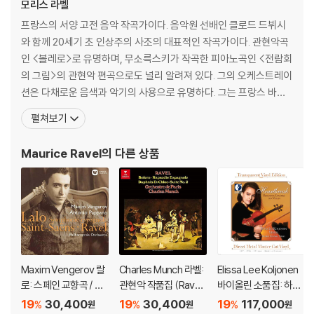
모리스 라벨
프랑스의 서양 고전 음악 작곡가이다. 음악원 선배인 클로드 드뷔시
와 함께 20세기 초 인상주의 사조의 대표적인 작곡가이다. 관현악곡
인 <볼레로>로 유명하며, 무소륵스키가 작곡한 피아노곡인 <전람회
의 그림>의 관현악 편곡으로도 널리 알려져 있다. 그의 오케스트레이
션은 다채로운 음색과 악기의 사용으로 유명하다. 그는 프랑스 바스
크 지방의 Ciboure에서 바스크계의 어머니와 스위스인인 아버지로
펼쳐보기
부터 태어났다. 열 네살이 되자 그의 아버지는 그의 음악적 재능을 키
워 주기를 원하여 라벨을 파리 음악원으로 보냈다. 피아노와 작곡에
Maurice Ravel
의 다른 상품
뛰어난 재능을 보였는데, 재학 중 발표한 <죽은 왕녀를
Maxim Vengerov 랄
Charles Munch 라벨:
Elissa Lee Koljonen
로: 스페인 교향곡 / 생
관현악 작품집 (Ravel:
바이올린 소품집: 하트
상스: 바이올린 협주곡
Bolero) [UHQCD]
브레이크 (Heartbrea
19
30,400
19
30,400
19
117,000
%
%
%
원
원
원