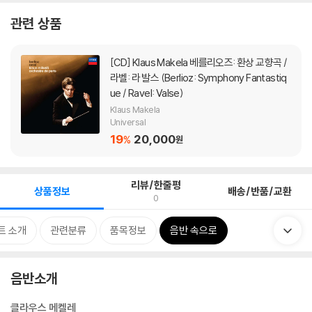
관련 상품
[CD]
Klaus Makela 베를리오즈: 환상 교향곡 /
라벨: 라 발스 (Berlioz: Symphony Fantastiq
ue / Ravel: Valse)
Klaus Makela
Universal
19
20,000
%
원
리뷰/한줄평
상품정보
배송/반품/교환
0
트 소개
관련분류
품목정보
음반 속으로
음반소개
클라우스 메켈레