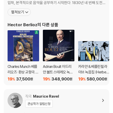
입학, 본격적으로 음악을 공부하기 시작한다. 1830년 네 번째 도전
끝에 칸타타 〈사르다나팔의 죽음La Derniere nuit de Sardanapal
펼쳐보기
e〉으로 ‘로마 대상’을 수상, 로마 유학의 기회를 얻지만 3년의 기간을
채우지 못하고 돌아온다. 일찍이 베토벤을 알아보고 파리 음악원 시
Hector Berlioz
의 다른 상품
절 작곡가의 후기 현악 사중주
Charles Munch 베를
Adrian Boult 아드리
카라얀 & 베를린필 라
리오즈: 환상 교향곡 (B
안 볼트 스테레오 녹음
이브 녹음집 (Herbert
erlioz: Symphonie F
전집 (THE Stereo Re
von Karajan / Berline
19
37,500
19
348,900
19
580,000
%
%
%
원
원
원
antastique) [SACD]
cordings 1956-197
r Philharmoniker) -
8)[79CD 박스세트]
‘라이브 인 베를린 197
0?1979’ (Live in Berli
작곡
Maurice Ravel
n 1970-1979) [20S
관심작가 알림신청
ACD Hybrid 박스세
트]