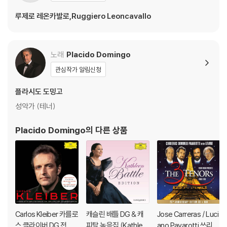
루제로 레온카발로,Ruggiero Leoncavallo
노래
Placido Domingo
관심작가 알림신청
플라시도 도밍고
성악가 (테너)
Placido Domingo
의 다른 상품
Carlos Kleiber 카를로
캐슬린 배틀 DG & 캐
Jose Carreras / Luci
스 클라이버 DG 전집
피탈 녹음집 (Kathlee
ano Pavarotti 쓰리 테