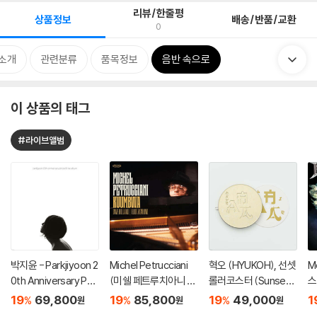
리뷰/한줄평
상품정보
배송/반품/교환
0
소개
관련분류
품목정보
음반 속으로
이 상품의 태그
#라이브앨범
박지윤 - Parkjiyoon 2
Michel Petrucciani
혁오 (HYUKOH), 선셋
M
0th Anniversary Pho
(미쉘 페트루치아니 ) -
롤러코스터 (Sunset R
스)
to & Live Album [화
Kuumbwa [2LP]
ollercoaster) - AAA
0
19
69,800
19
85,800
19
49,000
1
%
%
%
원
원
원
이트 컬러 2LP]
LIVE
플