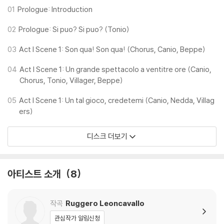
01
Prologue: Introduction
02
Prologue: Si puo? Si puo? (Tonio)
03
Act I Scene 1: Son qua! Son qua! (Chorus, Canio, Beppe)
04
Act I Scene 1: Un grande spettacolo a ventitre ore (Canio,
Chorus, Tonio, Villager, Beppe)
05
Act I Scene 1: Un tal gioco, credetemi (Canio, Nedda, Villag
ers)
디스크 더보기
아티스트 소개
8
작곡
Ruggero Leoncavallo
관심작가 알림신청