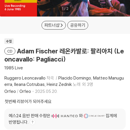
1
/
2
파트너샵
공유하기
수입
Adam Fischer 레온카발로: 팔리아치 (Le
CD
oncavallo: Pagliacci)
1985 Live
Ruggero Leoncavallo
작곡
Placido Domingo
Matteo Manugu
erra
Ileana Cotrubas
Heinz Zednik
노래
외 3명
Orfeo
/
Orfeo
2025.05.20.
첫번째 리뷰어가 되어주세요
예스24 음반 판매 수량은
와
집계에
반영됩니다.