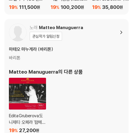
(Complete Recordi
n Battle Edition)
너 1998년 파리 콘서트
19
111,500
19
100,200
19
35,800
%
%
%
원
원
원
ngs On Deutsche Gr
(The Three Tenors
ammophon)
- Paris 1998)
노래
Matteo Manuguerra
관심작가 알림신청
마테오 마누게라 (바리톤)
바리톤
Matteo Manuguerra
의 다른 상품
Edita Gruberova 도
니제티: 오페라 `람메르
무어의 루치아` (Doniz
19
27,200
%
원