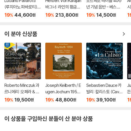
Luciano Pavarotti
Herbert Von Karajan
오르페오 레이블 40주
An
(루치아노 파바로티) -
바그너: 라인의 황금
년 기념 음반 - 베스트
시
이탈리아 오페라 리마
(Wagner: Das Rhein
녹음 40 (ORFEO 40t
회'
19
44,600
19
213,800
19
14,500
1
%
%
%
원
원
원
스터 (Tenor Arias Fr
gold) [3LP]
h Anniversary Editio
on
om Italian Opera) [L
n: 40 Ultimate Reco
P]
rdings)
이 분야 신상품
Roberto Minczuk 과
Joseph Keilberth / E
Sebastien Dauce 카
J
르니에리: 오페라 & 관
ugen Jochum 1954
발리: 칼리스토 (Cavall
든
현악 작품집 (Guarnier
년 바이로이트 페스티
i: La Calisto)
L
19
19,500
19
48,800
19
39,100
1
%
%
%
원
원
원
i: Pedro Malazarte)
벌 실황 (Wagner: Bay
d
reuth 1954)
이 상품을 구입하신 분들이 산 분야 상품