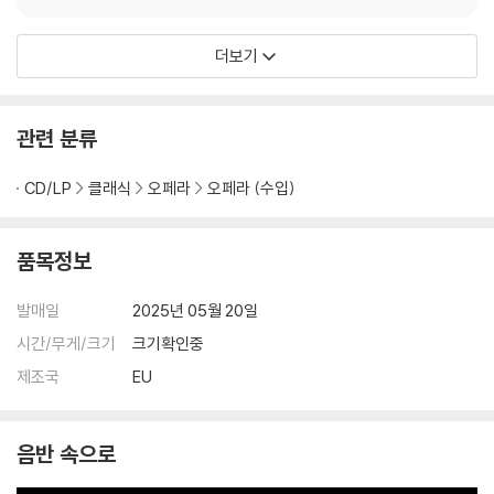
etti: Lucia di Lamme
rmoor) 에디타 그루베
더보기
로바
관련 분류
CD/LP
클래식
오페라
오페라 (수입)
품목정보
발매일
2025년 05월 20일
시간/무게/크기
크기확인중
제조국
EU
음반 속으로