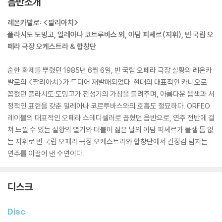
음반소개
레온카발로: <팔리아치>
플라시도 도밍고, 일레아나 코트루바스 외, 아담 피셰르(지휘), 빈 국립 오
페라 극장 오케스트라 & 합창단
숱한 화제를 뿌렸던 1985년 6월 6일, 빈 국립 오페라 극장 실황의 레온카
발로의 <팔리아치>가 드디어 재발매되었다. 현대의 대표적인 카니오로
꼽혔던 플라시도 도밍고가 전성기의 가창을 들려주며, 아름다운 음색과 서
정적인 표현을 갖춘 일레아나 코르투바스와의 호흡도 절묘하다. ORFEO
레이블의 대표적인 오페라 스테디셀러로 꼽혔던 음반으로, 연주 전반에 걸
쳐 느낄 수 있는 실황의 열기와 더불어 젊은 날의 아담 피셰르가 물샐 틈 없
는 지휘로 빈 국립 오페라 극장 오케스트라와 합창단에서 긴장감 넘치는
연주를 이끌어 낸 수연이다.
디스크
Disc