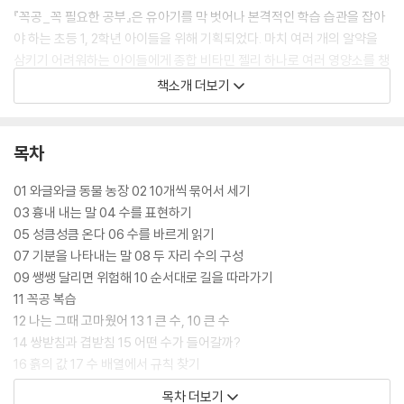
『꼭공_꼭 필요한 공부』은 유아기를 막 벗어나 본격적인 학습 습관을 잡아
야 하는 초등 1, 2학년 아이들을 위해 기획되었다. 마치 여러 개의 알약을
삼키기 어려워하는 아이들에게 종합 비타민 젤리 하나로 여러 영양소를 챙
겨주듯, 이 책은 학습의 기초 체력을 다지는 데 꼭 필요한 10가지 핵심 학
책소개 더보기
습 영역을 한 권에 모아 부담 없이 공부할 수 있도록 구성한 것이 특징이다.
『꼭공_꼭 필요한 공부』은 한글 습득부터 국어, 수학 교과 개념, 어휘, 맞춤
목차
법, 문장, 연산, 문장제, 독해력, 문제해결력, 추론 능력까지 초등 저학년에
게 꼭 필요한 10가지 학습 역량을 모두 담았다. 여러 권의 문제집을 사서 앞
01 와글와글 동물 농장 02 10개씩 묶어서 세기
부분만 풀고 마는 비효율적인 방식 대신, 『꼭공_꼭 필요한 공부』 한 권으
03 흉내 내는 말 04 수를 표현하기
로 매일매일 국어와 수학을 번갈아 가며 알차게 학습할 수 있어 매우 효율
05 성큼성큼 온다 06 수를 바르게 읽기
적이고 경제적이다.
07 기분을 나타내는 말 08 두 자리 수의 구성
09 쌩쌩 달리면 위험해 10 순서대로 길을 따라가기
이 책에는 핵심 개념을 파고드는 캐릭터 '꼭파'와 친구들의 공부 도우미 '양
11 꼭공 복습
파공'이 등장하여 아이들이 좀 더 재미있게 학습에 몰입할 수 있도록 돕는
12 나는 그때 고마웠어 13 1 큰 수, 10 큰 수
다. 복잡한 학습 계획을 세울 필요 없이 『꼭공_꼭 필요한 공부』 한 권이면
14 쌍받침과 겹받침 15 어떤 수가 들어갈까?
하루 10분, 꼭 공부해야 할 것을 정리하며 공부의 기초 체력을 탄탄하게 채
16 흙의 값 17 수 배열에서 규칙 찾기
울 수 있다.
18 겹받침 글자 쓰기 19 더 큰 쪽으로 입을 벌리기
목차 더보기