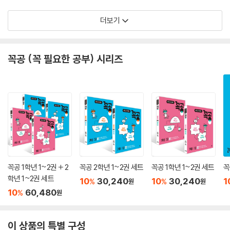
더보기
꼭공 (꼭 필요한 공부) 시리즈
꼭공 1학년 1~2권 + 2
꼭공 2학년 1~2권 세트
꼭공 1학년 1~2권 세트
꼭
학년 1~2권 세트
10
30,240
10
30,240
1
%
%
원
원
10
60,480
%
원
이 상품의 특별 구성