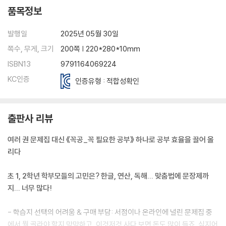
품목정보
발행일
2025년 05월 30일
쪽수, 무게, 크기
200쪽 | 220*280*10mm
ISBN13
9791164069224
KC인증
인증유형 : 적합성확인
출판사 리뷰
여러 권 문제집 대신 《꼭공_꼭 필요한 공부》 하나로 공부 효율을 끌어 올
리다
초 1, 2학년 학부모들의 고민은? 한글, 연산, 독해... 맞춤법에 문장제까
지... 너무 많다!
- 학습지 선택의 어려움 & 구매 부담: 서점이나 온라인에 널린 문제집 중
에서 뭘 골라야 할지 막막하고, 이것저것 사다 보면 돈도 많이 들죠. 심지어