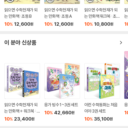
읽으면 수학천재가 되
읽으면 수학천재가 되
읽으면 수학천재가 되
읽
는 만화책 : 초등 B
는 만화책 : 초등 A
는 만화책 워크북 : 초등
는
A
B
10
12,600
10
12,600
10
10,800
1
%
%
%
원
원
원
이 분야 신상품
읽으면 수학천재가 되
응가 빙수 1~3권 세트
이런 수학동화는 처음
응
는 만화책 + 워크북 : 초
이야 3권 세트
10
42,660
1
%
원
등 B 세트
10
23,400
10
35,100
%
%
원
원