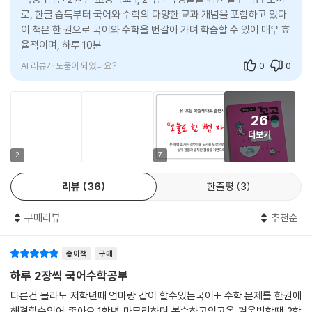
로, 한글 습득부터 국어와 수학의 다양한 교과 개념을 포함하고 있다.
2. 균형 잡힌 커리큘럼: 매일 국어와 수학을 번갈아 가면서 공부하게 되어
이 책은 한 권으로 국어와 수학을 번갈아 가며 학습할 수 있어 매우 효
있어요. 특정 과목만 파고드는 게 아니라, 매일매일 읽기, 쓰기, 셈하기를
율적이며, 하루 10분 정도면 충분히 학습할 수 있어 부담이 적고
기반으로 국어&수학에 해당하는 핵심 근육을 골고루 키울 수 있게 설계했
AI 리뷰가 도움이 되었나요?
0
0
습니다. 10가지 꼭공 능력을 균형 있게 학습하면 한쪽에 치우치지 않고 탄
탄한 기본기를 다질 수 있습니다.
26
3. 짧고 집중적인 분량: "하루 10분"이라는 명확한 목표 시간을 제안합니
더보기
다. 저학년 아이들은 긴 시간 집중하기 어렵고, 너무 많은 양을 시키면 금방
지쳐버리거든요. 《꼭공_꼭 필요한 공부》은 딱 필요한 만큼만, 매일 꾸준히
2
7
할 수 있는 분량으로 구성해서 아이가 지치지 않고 학습 습관을 기를 수 있
리뷰
36
한줄평
3
도록 돕습니다. 짧더라도 매일 하는 습관이 진짜 중요하지요!
구매리뷰
추천순
4. 재미 요소로 몰입도 UP: 학습지에 어울릴까 싶은 꼭파와 양파공 캐릭터
는 딱딱한 문제집을 푸는 느낌이 아니라 핵심 내용을 간단히, 도움이 될 만
한 팁을 즐겁게 제공함으로써 공부에 집중할 수 있게 합니다.
종이책
구매
하루 2장씩 국어수학공부
《꼭공_꼭 필요한 공부》은 여러 권의 문제집에서 필요한 부분만 쏙쏙 골라
다른건 몰라도 저학년때 엄마랑 같이 할수있는국어+ 수학 문제를 한권에
담고, 그걸 아이들 눈높이에 맞춰 매일 부담 없이 꾸준히 할 수 있게 구성해
해결할수있어 좋아요.1학년 마무리하며 복습하고있고올 겨울방학땐 2학