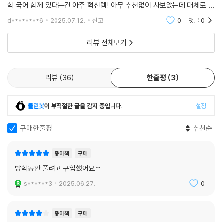
학 국어 함께 있다는건 아주 혁신템! 아무 추천없이 사보았는데 대체로 만
족해요
d********6
2025.07.12.
신고
0
댓글
0
리뷰 전체보기
리뷰
36
한줄평
3
클린봇
이 부적절한 글을 감지 중입니다.
설정
구매한줄평
추천순
종이책
구매
방학동안 풀려고 구입했어요~
s******3
2025.06.27.
0
종이책
구매