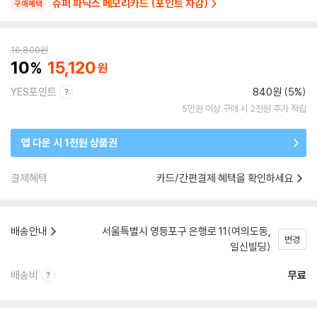
슈퍼 파닉스 메모리카드 (포인트 차감)
구매혜택
16,800
원
10
15,120
YES포인트
840원 (5%)
5만원 이상 구매 시 2천원 추가 적립
앱 다운 시 1천원 상품권
결제혜택
카드/간편결제 혜택을 확인하세요
배송안내
서울특별시 영등포구 은행로 11(여의도동,
변경
일신빌딩)
배송비
무료