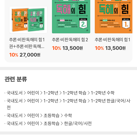
55 꼭공 복습
56 도서관 예절 57 자리를 맞추어 끼리끼리 더하기
58 꽃이랑 벌이랑 59 덧셈 연습 ①
60 낫, 낮, 낯 61 덧셈 연습 ②
62 자연스럽게 띄어 읽기 63 덧셈식 만들기
추론·비판 독해의 힘 1
추론·비판 독해의 힘 2
추론·비판 독해의 힘 1
64 불을 켜고 끄다 65 먹이 저장하기
권+추론·비판 독해의
10
13,500
10
13,500
66 꼭공 복습
%
%
원
원
힘 2권
10
27,000
%
67 생존 수영 68 자리를 맞추어 끼리끼리 빼기
원
69 대화 간추리기 70 뺄셈 연습 ①
71 짝꿍이 생겼다 72 뺄셈 연습 ②
73 모양을 생각하며 글씨 쓰기 74 공원 산책
관련 분류
75 힘이 센 말 76 선생님처럼 채점하기
77 꼭공 복습
국내도서
어린이
1-2학년
1-2학년 학습
1-2학년 수학
국내도서
어린이
1-2학년
1-2학년 학습
1-2학년 한글/국어/사
전
국내도서
어린이
초등학습
수학
국내도서
어린이
초등학습
한글/국어/사전