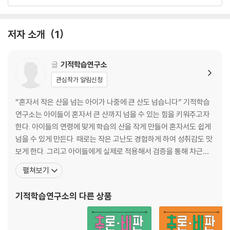
20 흙이[흘기] 붉다[북따] 21 어떤 수가 가장 클까?
22 꼭공 복습
23 오빠가 끓여 준 라면 24 시계 읽기_몇 시, 몇 시 30분
저자 소개
1
25 글쓴이가 하고 싶은 말 26 지금은 몇 시일까?
27 사계절 28 시곗바늘 그리기
29 그림일기 30 일상생활 속 시계
글
기적학습연구소
31 무슨 일이 있었나요? 32 거울에 비추면
관심작가 알림신청
33 꼭공 복습
34 또박또박 읽고 쓰기 35 10이 되는 더하기
“혼자서 작은 산을 넘는 아이가 나중에 큰 산도 넘습니다” 기적학습
36 어제, 오늘, 내일 37 세 수를 더하기
연구소는 아이들이 혼자서 큰 산까지 넘을 수 있는 힘을 키워주고자
38 문장 부호 쓰기 39 10 만들어 덧셈하기
한다. 아이들의 연령에 맞게 학습의 산을 작게 만들어 혼자서도 쉽게
40 토끼와 거북 41 받아올림이 있는 덧셈 연습
넘을 수 있게 만든다. 때로는 작은 고난도 경험하게 하여 성취감도 맛
42 무엇을 합니다 43 마법의 사각형, 마방진!
보게 한다. 그리고 아이들에게 실제로 적용해서 검증을 통해 차근차
44 꼭공 복습
근 책을 만들어 간다. 아이가 주인공인 기적학습연구소의 대표 저작
펼쳐보기
45 아 다르고 어 다르지 46 10에서 빼기
물은 『기적의 계산법』, 『기적의 계산법 응용up』, 『기적의 문제 해결
47 글자 바꾸기 48 받아내림 준비
법』, 『툭 치면 바로 나오는 기적특강 구구단』, 『딱 보면 바로 아는 기
기적학습연구소
의 다른 상품
49 책을 읽고서 50 10 만들어 뺄셈하기
적특강 시계보기』, 『30일 완성 한글 총
51 책 한 권, 나무 한 그루 52 받아내림이 있는 뺄셈 연습
53 위대한 선물 54 멋진 축구 선수가 될 거야!