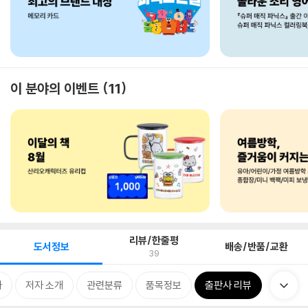
이 분야의 이벤트
11
리뷰/한줄평
도서정보
배송/반품/교환
39
차
저자 소개
관련분류
품목정보
출판사 리뷰