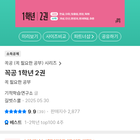
미리보기
사이즈비교
파트너샵
공유하기
소득공제
꼭공 (꼭 필요한 공부) 시리즈
꼭공 1학년 2권
꼭 필요한 공부
기적학습연구소
글
길벗스쿨
2025.05.30.
9.9
판매지수
2,877
39
베스트
1-2학년 top100 4주