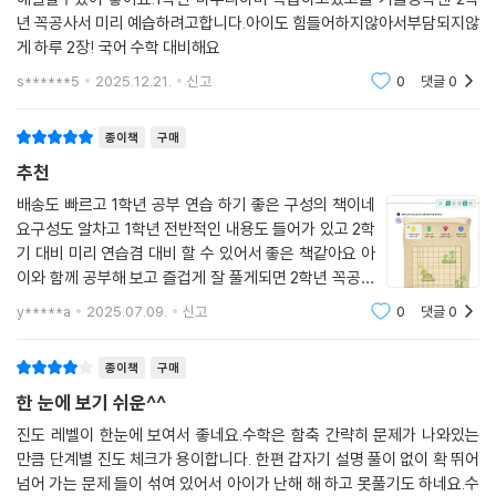
서 '진짜 공부 효율'을 높여주는 학습계의 종합 비타민 젤리 같은 도서입니
년 꼭공사서 미리 예습하려고합니다.아이도 힘들어하지않아서부담되지않
다. 불필요한 과정과 비용은 줄이고, 꼭 필요한 학습 목표 달성에 집중할 수
게 하루 2장! 국어 수학 대비해요
있게 만든 학습서, 《꼭공_꼭 필요한 공부》을 초 1, 2학년에게 강력 추천합
s******5
2025.12.21.
신고
0
댓글
0
니다.
종이책
구매
추천
배송도 빠르고 1학년 공부 연습 하기 좋은 구성의 책이네
요구성도 알차고 1학년 전반적인 내용도 들어가 있고 2학
기 대비 미리 연습겸 대비 할 수 있어서 좋은 책같아요 아
이와 함께 공부해 보고 즐겁게 잘 풀게되면 2학년 꼭공도
구매 할 예정입니다
y*****a
2025.07.09.
신고
0
댓글
0
종이책
구매
한 눈에 보기 쉬운^^
진도 레벨이 한눈에 보여서 좋네요.수학은 함축 간략히 문제가 나와있는
만큼 단계별 진도 체크가 용이합니다. 한편 갑자기 설명 풀이 없이 확 뛰어
넘어 가는 문제 들이 섞여 있어서 아이가 난해 해 하고 못풀기도 하네요.수