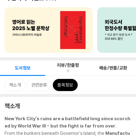
리뷰/한줄평
도서정보
배송/반품/교환
0
책소개
관련분류
품목정보
책소개
New York City's ruins are a battlefield long since scorch
ed by World War III - but the fight is far from over.
From the bunkers beneath Governor's Island, the
Manufactu