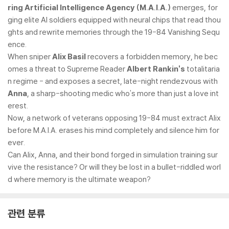
ring Artificial Intelligence Agency (M.A.I.A.)
emerges, for
ging elite AI soldiers equipped with neural chips that read thou
ghts and rewrite memories through the 19-84 Vanishing Sequ
ence.
When sniper
Alix Basil
recovers a forbidden memory, he bec
omes a threat to Supreme Reader
Albert Rankin's
totalitaria
n regime - and exposes a secret, late-night rendezvous with
Anna
, a sharp-shooting medic who's more than just a love int
erest.
Now, a network of veterans opposing 19-84 must extract Alix
before M.A.I.A. erases his mind completely and silence him for
ever.
Can Alix, Anna, and their bond forged in simulation training sur
vive the resistance? Or will they be lost in a bullet-riddled worl
d where memory is the ultimate weapon?
관련 분류