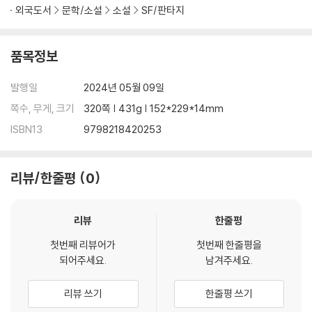
외국도서
문학/소설
소설
SF/판타지
품목정보
발행일
2024년 05월 09일
쪽수, 무게, 크기
320쪽 | 431g | 152*229*14mm
ISBN13
9798218420253
리뷰/한줄평
0
리뷰
한줄평
첫번째 리뷰어가
첫번째 한줄평을
되어주세요.
남겨주세요.
리뷰 쓰기
한줄평 쓰기