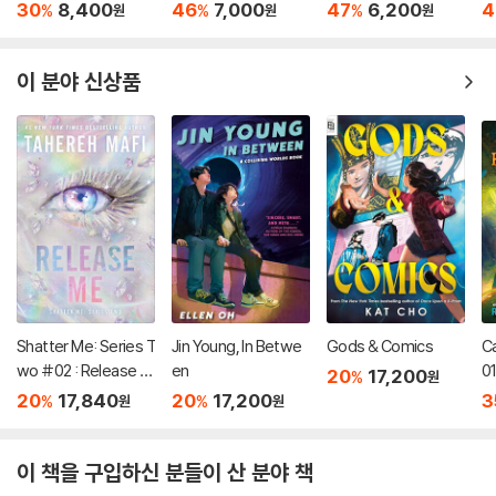
Dragon (A Branches
(
30
8,400
46
7,000
47
6,200
4
%
%
%
원
원
원
Book)
이 분야 신상품
Shatter Me: Series T
Jin Young, In Betwe
Gods & Comics
C
wo #02 : Release M
en
01
20
17,200
%
원
e
20
17,840
20
17,200
3
%
%
원
원
이 책을 구입하신 분들이 산 분야 책