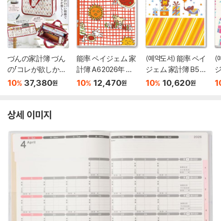
づんの家計簿 づん
能率 ペイジェム 家
(예약도서) 能率 ペイ
(
の「コレが欲しかっ
計簿 A6 2026年 ウ
ジェム 家計簿 B5 2
ジ
た!」家計管理がはか
ィ-クリ- A.S.マン
027年 マンスリ? ら
0
10
37,380
10
12,470
10
10,620
1
%
%
%
원
원
원
どるおうちト-ト
ハッタナ-ズ おいし
くらくかけいぼ サ?
い暮らし7854 (202
カス 7845
ッ
5年 12月始まり)
상세 이미지