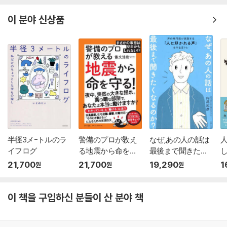
이 분야 신상품
半徑3メ-トルのラ
警備のプロが敎え
なぜ,あの人の話は
イフログ
る地震から命を守
最後まで聞きたく
し
る!
なるの
21,700
21,700
19,290
1
원
원
원
이 책을 구입하신 분들이 산 분야 책