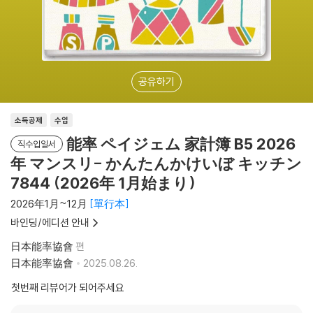
공유하기
소득공제
수입
能率 ペイジェム 家計簿 B5 2026
직수입일서
年 マンスリ- かんたんかけいぼ キッチン
7844 (2026年 1月始まり)
2026年1月~12月
單行本
바인딩/에디션 안내
日本能率協會
편
日本能率協會
2025.08.26.
첫번째 리뷰어가 되어주세요