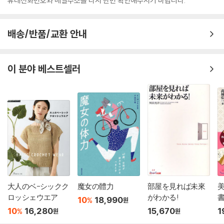
휴대전화번호와 메일주소를 다시 한번 확인해주시기 바랍니다.
배송/반품/교환 안내
이 분야 베스트셀러
大人のベ-シックク
魔女の體力
部屋を見れば未來
ロッシェウエア
がわかる!
10
18,990
%
원
10
16,280
15,670
1
%
원
원