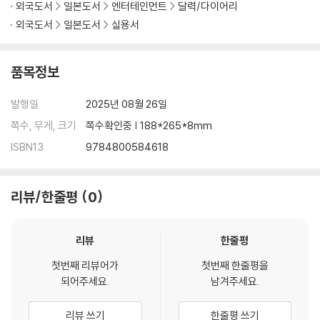
외국도서
일본도서
엔터테인먼트
달력/다이어리
외국도서
일본도서
실용서
품목정보
발행일
2025년 08월 26일
쪽수, 무게, 크기
쪽수확인중 | 188*265*8mm
ISBN13
9784800584618
리뷰/한줄평
0
리뷰
한줄평
첫번째 리뷰어가
첫번째 한줄평을
되어주세요.
남겨주세요.
리뷰 쓰기
한줄평 쓰기