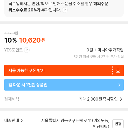
직수입외서는 변심/착오로 인해 주문을 취소할 경우
해외주문
취소수수료 20%
가 부과됩니다.
11,810
원
10
10,620
YES포인트
0원
마니아추가적립
5만원 이상 구매 시 2천원 추가 적립
사용 가능한 쿠폰 받기
앱 다운 시 1천원 상품권
결제혜택
최대 2,000원 즉시할인
배송안내
서울특별시 영등포구 은행로 11(여의도동,
변경
일신빌딩)