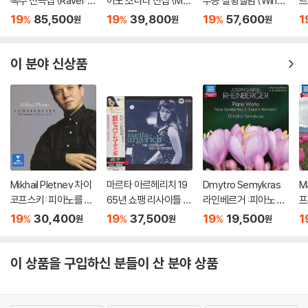
독주 전곡집 (Ravel: T
아노 소나타 전집 (Mo
우승 실황앨범 (Winne
르
he Complete Solo Pi
zart: Complete Pian
r of the 17th Internat
ol
19
85,500
19
39,800
19
57,600
1
%
%
%
원
원
원
ano Works) [3LP]
o Sonatas)
ional Fryderyk Chopi
n Piano Competitio
n) [2LP]
이 분야 신상품
Mikhail Pletnev 차이
마르타 아르헤리치 19
Dmytro Semykras
M
코프스키: 피아노를 위
65년 쇼팽 리사이틀 녹
라인베르거 :피아노 작
프
한 6개의 소품과 사계
음 (Martha Argerich
품 (Rheinberger: Pia
(
19
30,400
19
37,500
19
19,500
1
%
%
%
원
원
원
(Tchaikovsky: The
- The Legendary 19
no Works - Romanti
rk
Seasons, 6 Pieces
65 Chopin Recordin
c Piano Vol. 10)
o 
Op.21) [HQCD]
g) [SACD Hybrid]
이 상품을 구입하신 분들이 산 분야 상품