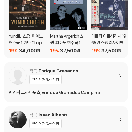
Yundi Li 쇼팽: 피아노
Martha Argerich 쇼
마르타 아르헤리치 19
협주곡 1, 2번 (Chopin:
팽: 피아노 협주곡 1번,
65년 쇼팽 리사이틀 녹
Piano Concertos O
2번 (Chopin: Piano C
음 (Martha Argerich
19
34,000
19
37,500
19
37,500
%
%
%
원
원
원
p. 11, 21) [UHQCD]
oncertos Nos. 1 & 2)
- The Legendary 19
[SACD Hybrid]
65 Chopin Recordin
g) [SACD Hybrid]
작곡
Enrique Granados
관심작가 알림신청
엔리케 그라나도스,Enrique Granados Campina
작곡
Isaac Albeniz
관심작가 알림신청