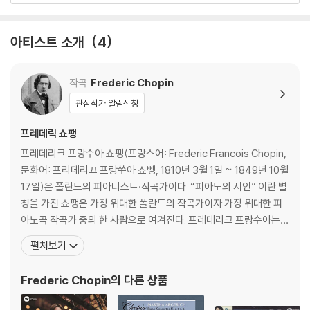
아티스트 소개
4
작곡
Frederic Chopin
관심작가 알림신청
프레데릭 쇼팽
프레데리크 프랑수아 쇼팽(프랑스어: Frederic Francois Chopin,
문화어: 프리데리끄 프랑쑤아 쇼뺑, 1810년 3월 1일 ~ 1849년 10월
17일)은 폴란드의 피아니스트·작곡가이다. “피아노의 시인” 이란 별
칭을 가진 쇼팽은 가장 위대한 폴란드의 작곡가이자 가장 위대한 피
아노곡 작곡가 중의 한 사람으로 여겨진다. 프레데리크 프랑수아는
그가 20세 때 폴란드를 떠나고 프랑스에서 살게 되었을 때 쓰던 프랑
펼쳐보기
스어 이름이다. 원래 이름은 프리데리크 프란치셰크 쇼펜(폴란드어:
Fryderyk Franciszek Chopin, 문화어: 프리데리끄 프란찌쉐끄 쇼
Frederic Chopin
의 다른 상품
뺑)이