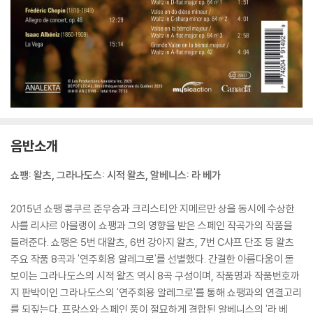
음반소개
쇼팽: 왈츠, 그라나도스: 시적 왈츠, 알베니스: 라 베가
2015년 쇼팽 콩쿠르 준우승과 크리스티안 지메르만 상을 동시에 수상한
샤를 리샤르 아믈랭이 쇼팽과 그의 영향을 받은 스페인 작곡가의 작품을
들려준다. 쇼팽은 5번 대왈츠, 6번 강아지 왈츠, 7번 C샤프 단조 등 왈츠
주요 작품 8곡과 '연주회용 알레그로'를 선별했다. 간결한 아름다움이 돋
보이는 그라나도스의 시적 왈츠 역시 8곡 구성이며, 작품명과 작품번호까
지 판박이인 그라나도스의 '연주회용 알레그로'를 통해 쇼팽과의 연결고리
를 되짚는다. 프랑스와 스페인 풍이 절묘하게 결합된 알베니스의 '라 베