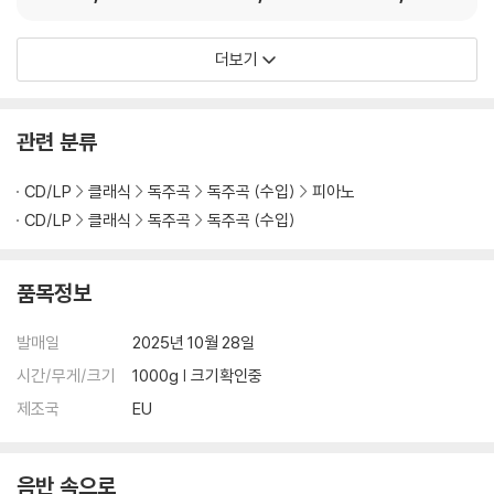
(바스크의 현)
n) [2LP]
(Spanish Guitar Reci
tal)
더보기
관련 분류
CD/LP
클래식
독주곡
독주곡 (수입)
피아노
CD/LP
클래식
독주곡
독주곡 (수입)
품목정보
발매일
2025년 10월 28일
시간/무게/크기
1000g | 크기확인중
제조국
EU
음반 속으로