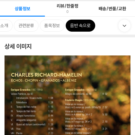
리뷰/한줄평
상품정보
배송/반품/교환
0
 소개
관련분류
품목정보
음반 속으로
상세 이미지