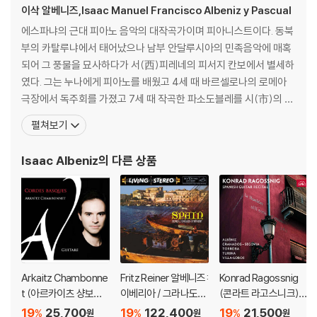
이삭 알베니즈,Isaac Manuel Francisco Albeniz y Pascual
에스파냐의 근대 피아노 음악의 대작곡가이며 피아니스트이다. 동북
부의 카탈루냐에서 태어났으나 남부 안달루시아의 민족음악에 매혹
되어 그 풍물을 묘사하다가 서(西)피레네의 피서지 칸보에서 별세하
였다. 그는 누나에게 피아노를 배웠고 4세 때 바르셀로나의 로메아
극장에서 독주회를 가졌고 7세 때 작곡한 파소도블레를 시(市)의 군
악대가 연주했다는 천재이다. 알베니스는 어릴 때는 물론 청년시절에
펼쳐보기
심한 파란을 겪었고 만년은 영예에 빛나는 호사한 일생이었다. 6세
때 파리에서 마르몽텔에게 배우고 8세 때 마드리드로 옮겨 음악원에
Isaac Albeniz
의 다른 상품
서 멘디사발에게 배웠다. 이때 쥘 베른 과학소설을 탐독하고
Arkaitz Chambonne
Fritz Reiner 알베니즈:
Konrad Ragossnig
t (아르카이츠 샹보네)
이베리아 / 그라나도
(콘라트 라고스니크) -
- Cordes Basques
스: 고예스카스 (Spai
스페인 기타 리사이틀
19
25,700
19
122,400
19
21,500
%
%
%
원
원
원