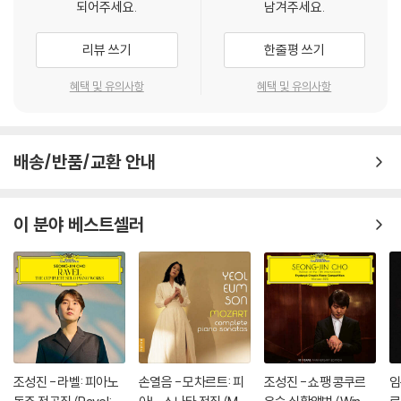
되어주세요.
남겨주세요.
리뷰 쓰기
한줄평 쓰기
혜택 및 유의사항
혜택 및 유의사항
배송/반품/교환 안내
이 분야 베스트셀러
조성진 - 라벨: 피아노
손열음 - 모차르트: 피
조성진 - 쇼팽 콩쿠르
임