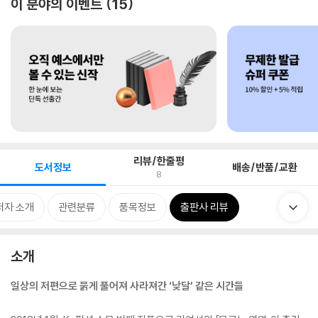
이 분야의 이벤트
15
리뷰/한줄평
도서정보
배송/반품/교환
8
저자 소개
관련분류
품목정보
출판사 리뷰
소개
일상의 저편으로 묽게 풀어져 사라져간 ‘낮달’ 같은 시간들