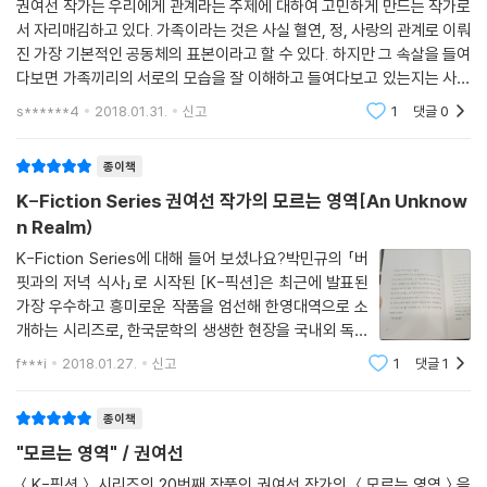
권여선 작가는 우리에게 관계라는 주제에 대하여 고민하게 만드는 작가로
서 자리매김하고 있다. 가족이라는 것은 사실 혈연, 정, 사랑의 관계로 이뤄
진 가장 기본적인 공동체의 표본이라고 할 수 있다. 하지만 그 속살을 들여
다보면 가족끼리의 서로의 모습을 잘 이해하고 들여다보고 있는지는 사실
알 수는 없다. 그것은 진정한 알아감에 대한 주체의 존재의 의미로서 받아
s******4
2018.01.31.
신고
1
댓글
0
들일 때 비로
종이책
K-Fiction Series 권여선 작가의 모르는 영역[An Unknow
n Realm)
K-Fiction Series에 대해 들어 보셨나요?​박민규의 「버
핏과의 저녁 식사」로 시작된 [K-픽션]은 최근에 발표된
가장 우수하고 흥미로운 작품을 엄선해 한영대역으로 소
개하는 시리즈로, 한국문학의 생생한 현장을 국내외 독자
들과 실시간으로 공유하고자 기획되었다고 해요.매 계절
f***i
2018.01.27.
신고
1
댓글
1
마다 새로운 작품을 선보이고 있으며 현재 총 20권이 출
간되었다고 합니다.​ 멋진 한국 소설을 읽
종이책
"모르는 영역" / 권여선
＜K-픽션＞ 시리즈의 20번째 작품인 권여선 작가의 ＜모르는 영역＞을