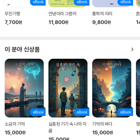
무진기행
안녕이라 그랬어
홍학의 자리
혼
7,700
11,800
9,800
1
원
원
원
이 분야 신상품
소금의 기억
실종된 기기 속 나의 이
기억의 바다
영
름
15,000
15,000
1
원
원
15,000
원