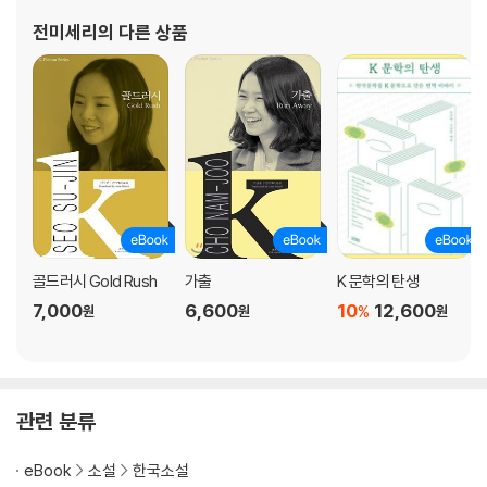
ted from the Graduate School of Simultaneous Interpreta
전미세리
의 다른 상품
tio
골드러시 Gold Rush
가출
K 문학의 탄생
7,000
6,600
10
12,600
%
원
원
원
관련 분류
eBook
소설
한국소설