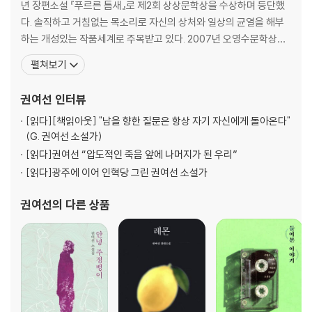
년 장편소설 『푸르른 틈새』로 제2회 상상문학상을 수상하며 등단했
다. 솔직하고 거침없는 목소리로 자신의 상처와 일상의 균열을 해부
하는 개성있는 작품세계로 주목받고 있다. 2007년 오영수문학상을
수상했다. 2008년도 제32회 이상문학상 수상작인 '사랑을 믿다'는
펼쳐보기
남녀의 사랑에 대한 감정과 그 기복을 두 겹의 이야기 속에 감추어 묘
사하여 호평을 얻었다. 저서로는 소설집 『처녀치마』, 『분홍 리본의 시
권여선
인터뷰
절』, 『내 정원의 붉은 열매』, 『비자나무 숲』
[읽다]
[책읽아웃] "남을 향한 질문은 항상 자기 자신에게 돌아온다"
(G. 권여선 소설가)
[읽다]
권여선 “압도적인 죽음 앞에 나머지가 된 우리”
[읽다]
광주에 이어 인혁당 그린 권여선 소설가
권여선
의 다른 상품