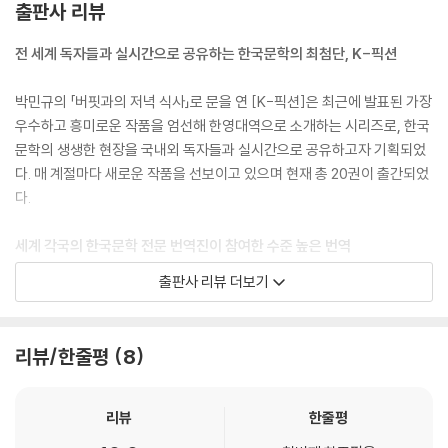
출판사 리뷰
전 세계 독자들과 실시간으로 공유하는 한국문학의 최첨단, K-픽션
박민규의 「버핏과의 저녁 식사」로 문을 연 [K-픽션]은 최근에 발표된 가장
우수하고 흥미로운 작품을 엄선해 한영대역으로 소개하는 시리즈로, 한국
문학의 생생한 현장을 국내외 독자들과 실시간으로 공유하고자 기획되었
다. 매 계절마다 새로운 작품을 선보이고 있으며 현재 총 20권이 출간되었
다.
세계 각국의 한국문학 전문 번역진이 참여한 수준 높은 번역
출판사 리뷰 더보기
하버드대학교 한국학 연구원, 코리아타임즈 현대문학번역상 수상 번역가
등 [바이링궐 에디션 한국 대표 소설] 시리즈에 참여한 바 있는 여러 명의
한국문학 번역 전문가들이 이 프로젝트에 참여하여 번역의 질적 차원을 더
리뷰/한줄평
8
욱 높이고자 심혈을 기울였다. 번역은 제2의 창작물이라는 수식어가 붙을
정도로 문화적 배경이 다른 한 나라의 언어를 다른 언어로 번역하는 일은
지난한 작업의 결과물이다. 작품의 내용을 그대로 옮기면서도 해외 영어권
리뷰
한줄평
독자들이 읽을 때에 유려하게 번역된 글을 읽을 수 있게 하여 작품에 대한