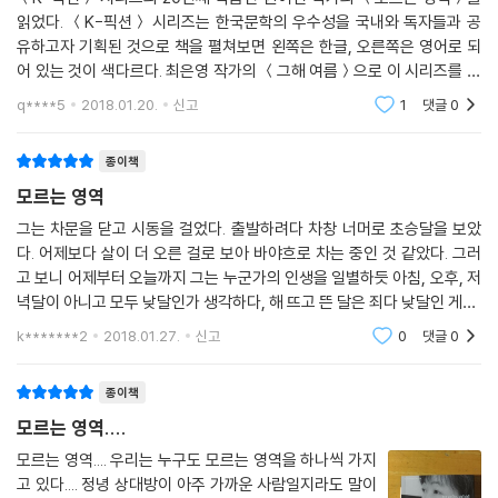
읽었다. ＜K-픽션＞ 시리즈는 한국문학의 우수성을 국내와 독자들과 공
유하고자 기획된 것으로 책을 펼쳐보면 왼쪽은 한글, 오른쪽은 영어로 되
어 있는 것이 색다르다. 최은영 작가의 ＜그해 여름＞으로 이 시리즈를 접
하고 난 뒤로 특유의 감성들에 빠져들 뿐만 아니라 한때는 독서와 병행하
q****5
2018.01.20.
신고
1
댓글
0
여 영어독해까지 해볼까
종이책
모르는 영역
그는 차문을 닫고 시동을 걸었다. 출발하려다 차창 너머로 초승달을 보았
다. 어제보다 살이 더 오른 걸로 보아 바야흐로 차는 중인 것 같았다. 그러
고 보니 어제부터 오늘까지 그는 누군가의 인생을 일별하듯 아침, 오후, 저
녁달이 아니고 모두 낮달인가 생각하다, 해 뜨고 뜬 달은 죄다 낮달인 게지,
생각했다. 해는 늘 낮달만 만나고, 그러니 해 입장에선 밤에 뜨는 달은 영영
k*******2
2018.01.27.
신고
0
댓글
0
모르는
종이책
모르는 영역....
모르는 영역.... 우리는 누구도 모르는 영역을 하나씩 가지
고 있다.... 정녕 상대방이 아주 가까운 사람일지라도 말이