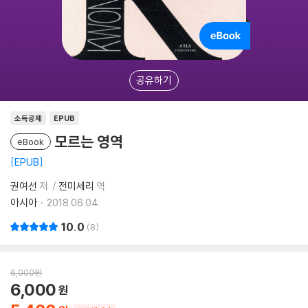
공유하기
소득공제
EPUB
모르는 영역
eBook
EPUB
권여선
저
전미세리
역
아시아
2018.06.04.
10.0
8
6,000
원
6,000