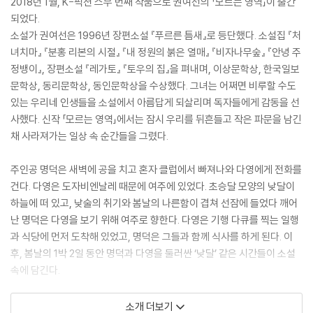
2018년 1월, K-픽션 스무 번째 작품으로 권여선의 「모르는 영역」이 출간
되었다.
소설가 권여선은 1996년 장편소설 『푸르른 틈새』로 등단했다. 소설집 『처
녀치마』 『분홍 리본의 시절』 『내 정원의 붉은 열매』 『비자나무숲』 『안녕 주
정뱅이』, 장편소설 『레가토』 『토우의 집』을 펴내며, 이상문학상, 한국일보
문학상, 동리문학상, 동인문학상을 수상했다. 그녀는 어쩌면 비루할 수도
있는 우리네 인생들을 소설에서 아름답게 되살리며 독자들에게 감동을 선
사했다. 신작 「모르는 영역」에서는 잠시 우리를 뒤흔들고 작은 파문을 남긴
채 사라져가는 일상 속 순간들을 그렸다.
주인공 명덕은 새벽에 공을 치고 혼자 클럽에서 빠져나와 다영에게 전화를
건다. 다영은 도자비엔날레 때문에 여주에 있었다. 초승달 모양의 낮달이
하늘에 떠 있고, 낮술의 취기와 봄날의 나른함이 겹쳐 선잠에 들었다 깨어
난 명덕은 다영을 보기 위해 여주로 향한다. 다영은 기행 다큐를 찍는 일행
과 식당에 먼저 도착해 있었고, 명덕은 그들과 함께 식사를 하게 된다. 이
후, 봄날의 1박 2일 동안 명덕과 다영을 둘러싼 ‘낮달’ 같은 시간들이 소설
속에 담긴다.
정홍수 문학평론가는 “소설은 아내의 죽음 후 더 소원해진 부녀의 관계를
소개 더보기