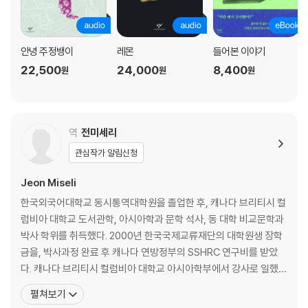
안녕 주정뱅이
레몬
들어본 이야기
22,500
24,000
8,400
원
원
원
역
전미세리
관심작가 알림신청
Jeon Miseli
한국외국어대학교 동시통역대학원을 졸업한 후, 캐나다 브리티시 컬
럼비아 대학교 도서관학, 아시아학과 문학 석사, 동 대학 비교문학과
박사 학위를 취득했다. 2000년 한국국제교류재단의 대학원생 장학
금을, 박사과정 완료 후 캐나다 연방정부의 SSHRC 연구비를 받았
다. 캐나다 브리티시 컬럼비아 대학교 아시아학부에서 강사로 일했
고, UBC 아시아 도서관에서 참고 사서로 일했다. 오정희의 단편 「직
펼쳐보기
녀」, 서수진의 『골드러시 Gold Rush』 등을 번역했다. Jeon gradua