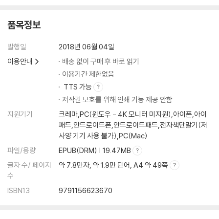
품목정보
발행일
2018년 06월 04일
이용안내
배송 없이 구매 후 바로 읽기
이용기간 제한없음
TTS 가능
저작권 보호를 위해 인쇄 기능 제공 안함
지원기기
크레마,PC(윈도우 - 4K 모니터 미지원),아이폰,아이
패드,안드로이드폰,안드로이드패드,전자책단말기(저
사양 기기 사용 불가),PC(Mac)
파일/용량
EPUB(DRM) | 19.47MB
글자 수/ 페이지
약 7.8만자, 약 1.9만 단어, A4 약 49쪽
수
ISBN13
9791156623670