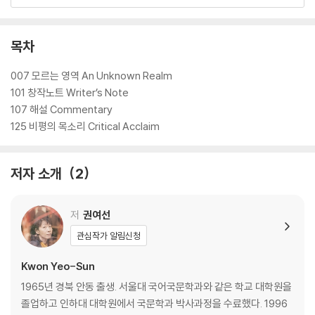
짧은 봄날의 시간 안에서 보여주면서 ‘이해와 오해’ 혹은 ‘근본적 무지(無
知)’의 영역에 얽힌 인간사의 오랜 이야기 속으로 합류하는데, 여기서 문
제는 그 영역 속으로 한발 한발 진입하는 권여선 소설의 예민한 촉수와 리
목차
듬, 문체의 미묘한 힘이 아닌가 한다.”라며 이 소설을 극찬했다.
007 모르는 영역 An Unknown Realm
101 창작노트 Writer’s Note
107 해설 Commentary
125 비평의 목소리 Critical Acclaim
저자 소개
2
저
권여선
관심작가 알림신청
Kwon Yeo-Sun
1965년 경북 안동 출생. 서울대 국어국문학과와 같은 학교 대학원을
졸업하고 인하대 대학원에서 국문학과 박사과정을 수료했다. 1996