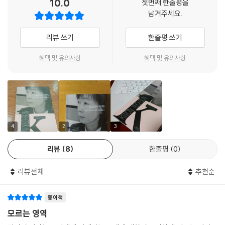
10.0
첫번째 한줄평을
감동을 그대로 전했다. 영어 번역에는 하버드 한국학 연구원 등 세계 각국
남겨주세요.
의 한국문학 전문 번역진이 참여했으며, 번역과 감수, 그리고 원 번역자의
최종 검토에 이르는 꼼꼼한 검수 작업을 통해 영어 번역의 수준을 끌어올
리뷰 쓰기
한줄평 쓰기
렸다. [K-픽션]은 아마존을 통해서 세계에 보급되고 있으며, 아시아 출판
사는 [K-픽션] 시리즈를 활용하여 한국에 거주하고 있는 외국인 독자들을
혜택 및 유의사항
혜택 및 유의사항
대상으로 한국 작가들과 직접 만나 교류할 수 있는 작가와의 만남 행사를
주기적으로 진행하고 있다.
4
2
3
리뷰
8
한줄평
0
리뷰전체
추천순
종이책
모르는 영역