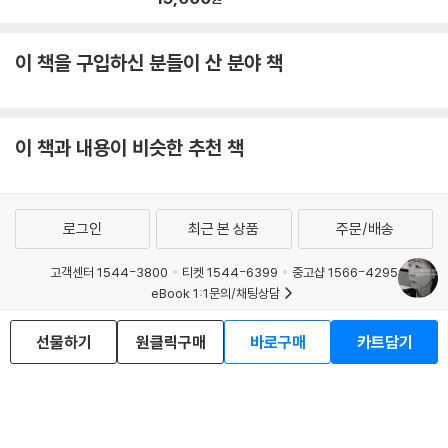
이 책을 구입하신 분들이 산 분야 책
이 책과 내용이 비슷한 추천 책
로그인
최근 본 상품
주문/배송
고객센터 1544-3800
티켓 1544-6399
중고샵 1566-4295
eBook 1:1문의/채팅상담
예스이십사(주) 사업자 정보
선물하기
원클릭구매
바로구매
카트담기
이용약관
개인정보처리방침
청소년보호정책
PC버전
회사소개
거래처관계자께
도서홍보
광고
Copyright © YES24 Corp. All Rights Reserved.
MATOM10