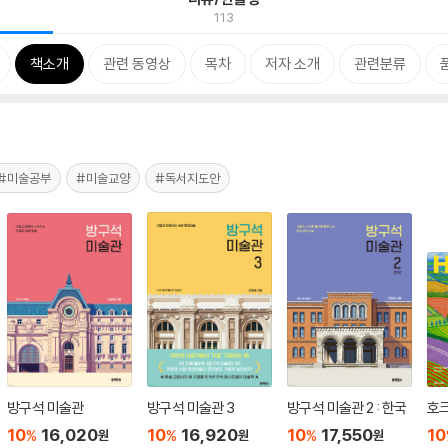
113
책소개
관련 동영상
목차
저자 소개
관련분류
#미술공부
#미술교양
#독서지도안
방구석 미술관
방구석 미술관 3
방구석 미술관 2 : 한국
호
10
16,020
10
16,920
10
17,550
10
%
%
%
원
원
원