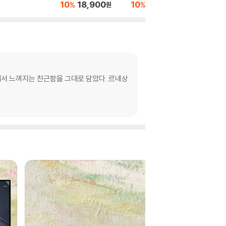
10
18,900
10
20,700
10
2
%
%
%
원
원
상에서 느껴지는 친근함을 그대로 담았다. 르네상