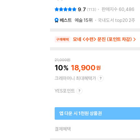
9.7
판매지수
60,486
113
베스트
예술
15위
국내도서 top20 2주
모네 <수련> 문진 (포인트 차감)
구매혜택
21,000
원
10
18,900
크레마머니 최대혜택가
YES포인트
앱 다운 시 1천원 상품권
결제혜택