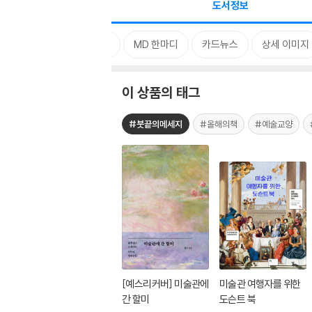
도서정보
태그
MD 한마디
카드뉴스
상세 이미지
이 상품의 태그
#붓끝의메세지
#올해의책
#예술교양
[예스리커버] 미술관에
미술관 여행자를 위한
간 할미
도슨트 북