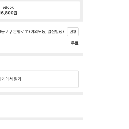
eBook
16,800
원
등포구 은행로 11(여의도동, 일신빌딩)
변경
무료
가게에서 팔기