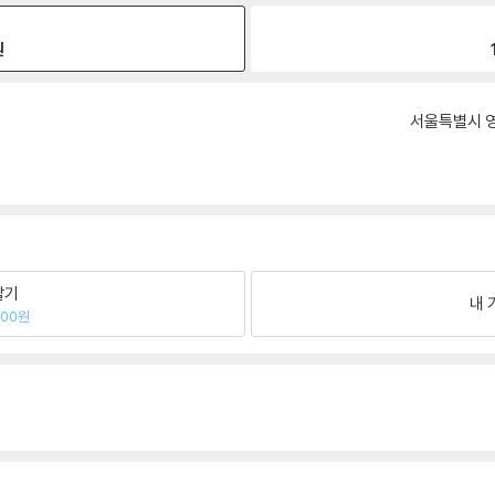
원
서울특별시 영
팔기
내 
400원