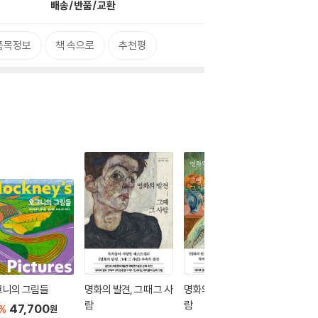
배송/반품/교환
품목정보
책 속으로
추천평
크니의 그림들
명화의 발견, 그때 그 사
명화의 비밀, 그때 그 사
명화는 
람
람
있다
47,700
%
원