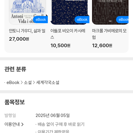
안토니 가우디, 삶과 일
아돌포 비오이 카사레
마크롤 가비에로의 모
스
험
27,000
원
10,500
12,600
원
원
관련 분류
eBook
소설
세계각국소설
품목정보
발행일
2025년 06월 05일
이용안내
배송 없이 구매 후 바로 읽기
이용기간 제한없음