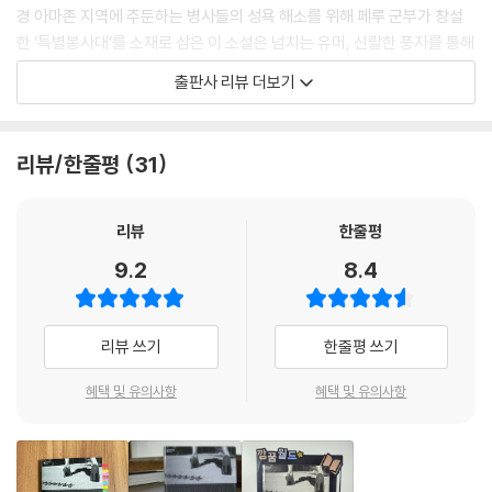
경 아마존 지역에 주둔하는 병사들의 성욕 해소를 위해 페루 군부가 창설
한 ‘특별봉사대’를 소재로 삼은 이 소설은 넘치는 유머, 신랄한 풍자를 통해
다양한 인간 군상의 모습을 우스꽝스럽게 그려내며, 페루 군부와 사회의
출판사 리뷰 더보기
모순된 행태를 교묘하게 조롱한다. 또한 다채롭고 독특한 구성으로 짜임새
있게 이야기를 이끌어가면서 강한 흡인력을 발휘한다. 중남미 문학을 꾸준
히 연구하며 많은 작품을 번역해온 울산대 송병선 교수의 번역으로 선보인
리뷰/한줄평
31
다.
현대 라틴아메리카 문학을 대표하는 작가이자 지식인이며, 매년 유력한 노
리뷰
한줄평
벨 문학상 후보로 거론되는 마리오 바르가스 요사가 1973년에 발표한 작
9.2
8.4
품으로, 처음으로 그의 문학에 ‘유머’ 요소를 사용한 작품이다. 이 작품이
출간됐을 때, 많은 독자들과 문학 비평가들은 그가 갑작스럽게 글쓰기 방
식을 바꾼 것에 놀란다. 작가 스스로 “나는 문학적 유머에 아무런 관심이
리뷰 쓰기
한줄평 쓰기
없다”고 말하기도 했고, 『도시와 개들』 『녹색의 집』 『카데드랄 주점에서의
대화』 등 이전에 발표한 그의 대표작에서는 어떤 유머도 사용하지 않았던
혜택 및 유의사항
혜택 및 유의사항
작가가 유머로 가득한 소설을 선보였기 때문이다.
페루 국경 아마존 지역에 주둔하는 병사들의 성욕 해소를 위해 페루 군부
가 창설한 ‘특별봉사대’를 소재로 삼은 이 소설은 실제 사실에 바탕을 두고
있다. 처음에 작가는 아주 진지한 어조로 소설을 쓰려고 했으나, 이 이야기