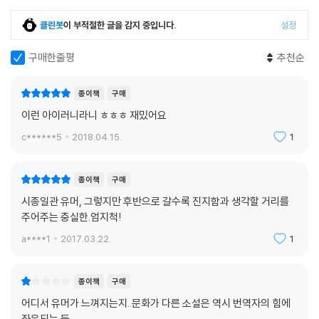
에 특별봉사대의 진실이 만천하에 드러난다. 군 고위층은 자신들이 고안한
클린봇
이 부적절한 글을 감지 중입니다.
설정
조직이면서도 특별봉사대가 비난을 받게 되자 ‘조직을 너무도 정교하고 훌
륭하게 만든’ 판토하 대위에게 그 책임을 전가하는데……
구매한줄평
추천순
넘치는 유머와 신랄한 풍자, 다양한 인간 군상으로 가득 찬 한바탕 익살극!
종이책
구매
이 작품의 유머와 아이러니를 이끌어가는 원천은 소설에 등장하는 다양한
이런 아이러니라니 ㅎㅎㅎ 재밌어요
인간 군상이다. 향락의 세계라고는 전혀 모르는 바른 생활 사나이로 살다
c******5
2018.04.15.
1
가 ‘수국초특’을 운영하며 그 분야에 뛰어난 전문가가 되는 판탈레온 판토
하 대위를 비롯하여, 엘리트 아들을 자랑스레 여기면서도 미신을 신봉하는
판토하 대위의 어머니, 창녀촌 포주에서 ‘신분 상승’하여 수국초특의 핵심
종이책
구매
요원으로 활약하는 중국인 포르피리오, 투철한 직업 정신을 발휘해 봉사대
시종일관 유머, 그렇지만 후반으로 갈수록 진지함과 생각할 거리를
원으로서의 임무를 다하는 개성 넘치는 창녀들, 판탈레온을 돈으로 매수하
주어주는 충실한.엄지척!
려다 실패하자 앙심을 품고 방송을 통해 수국초특을 비난하는 라디오 DJ
a****1
2017.03.22.
1
신치 등 독특하면서도 현실적인 인물들이 얽히고설키며 한바탕 익살극을
연출한다.
종이책
구매
이 작품은 넘치는 유머 속에서도 교묘히 정치적 색채를 드러낸다. 속은 부
패했으면서도 겉으로는 청교도 같은 행동을 보이는 페루 군부를 조롱하면
어디서 유머가 느껴지는지..문화가 다른 소설은 역시 번역자의 힘에
서, 국가가 처한 급박한 문제를 얼마나 황당한 방법으로 해결 혹은 무마하
좌우되는 듯