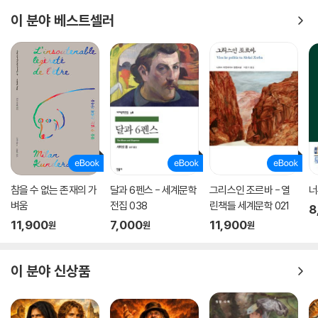
이처럼 다양한 형식을 사용해 짜임새 있게 이야기를 이끌어가며 유머와 풍
이 분야 베스트셀러
자, 사회 비판에 이르기까지 많은 요소를 두루 담고 있는 『판탈레온과 특별
봉사대』는 진정한 대가의 면모를 엿볼 수 있는 걸작이다.
해외 서평
유머와 풍자로 가득하고, 경박한 도덕심과 이데올로기적 엄격함을 경멸하
는 혜안이 두드러진 소설.
_ 뉴욕 타임스
마리오 바르가스 요사는 우리 시대 최고의 스토리텔러이다. _ 시카고 트리
참을 수 없는 존재의 가
달과 6펜스 - 세계문학
그리스인 조르바 - 열
너
뷴
벼움
전집 038
린책들 세계문학 021
8
11,900
7,000
11,900
원
원
원
이 분야 신상품