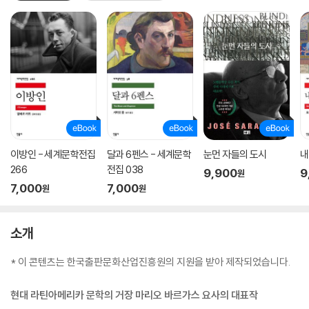
이방인 - 세계문학전집
달과 6펜스 - 세계문학
눈먼 자들의 도시
내
266
전집 038
9,900
9
원
7,000
7,000
원
원
소개
* 이 콘텐츠는 한국출판문화산업진흥원의 지원을 받아 제작되었습니다.
현대 라틴아메리카 문학의 거장 마리오 바르가스 요사의 대표작