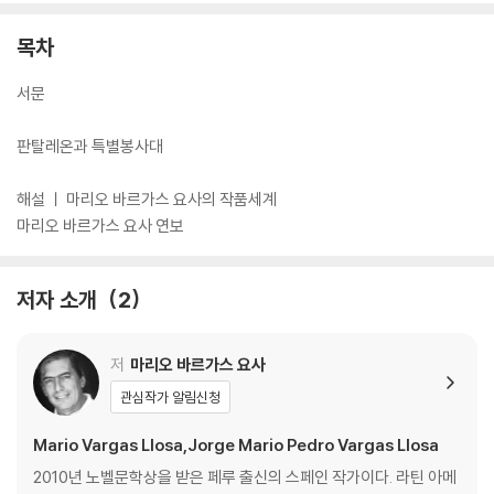
저자는 다양하고 독특하면서도 현실적인 인물을 소설 곳곳에 배치해 이야
목차
기를 전개한다. 유머가 가득하지만 그 속에서도 정치적인 풍자의 내용도
담고 있다. 속은 부패했으면서도 겉으로는 청교도 같은 행동을 보이는 페
서문
루 군부를 조롱하면서, 국가가 처한 급박한 문제를 얼마나 황당한 방법으
로 해결 혹은 무마하려고 하는지를 다소 과장되게 보여주고 있는 것이다.
판탈레온과 특별봉사대
다양한 형식을 사용해 짜임새 있게 이야기를 이끌어가며 유머와 풍자, 사
회 비판에 이르기까지 많은 요소를 두루 담고 있는 『판탈레온과 특별봉사
해설 ㅣ 마리오 바르가스 요사의 작품세계
대』는 진정한 대가의 면모를 엿볼 수 있는 걸작이 될 것이다.
마리오 바르가스 요사 연보
저자 소개
2
저
마리오 바르가스 요사
관심작가 알림신청
Mario Vargas Llosa,Jorge Mario Pedro Vargas Llosa
2010년 노벨문학상을 받은 페루 출신의 스페인 작가이다. 라틴 아메