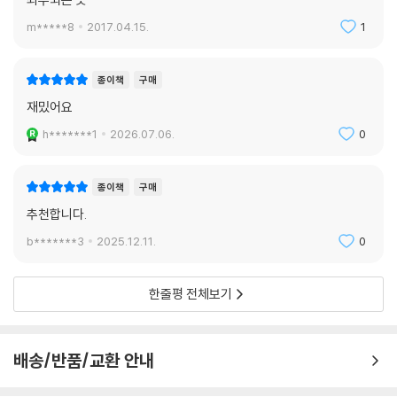
려고 하는지를 다소 과장되게 보여준다. 페루 군부와 사회에 대한 작가의
m*****8
2017.04.15.
1
신랄한 풍자는 작품의 마지막 부분에서 특별봉사대가 실패한 책임을 판토
하 대위에게 전가하고 자신들은 그것과 아무런 관련이 없는 듯 뒷짐을 지
종이책
구매
다가 몰래 봉사대원들에게 ‘봉사’를 받는 군 고위층의 모습에서 절정에 이
른다.
재밌어요
h*******1
2026.07.06.
0
다양한 형식과 실험적인 구성으로 독자를 끌어들이는 매력적인 소설
종이책
구매
이 소설의 문학적 유머는 그 독특한 구성으로 완성된다. 총 10장으로 구성
된 소설에서 작가 시점으로 직접 서술되는 부분은 거의 없다. 마치 선문답
추천합니다.
을 하는 듯한 등장인물 사이의 대화로 작품의 배경이 설명되고, 판토하 대
b*******3
2025.12.11.
0
위가 상부에 보고하는 문서에서 ‘수국초특’의 창설 과정과 운영 상황이 모
두 밝혀진다. 또한 인물 사이의 긴장과 갈등은 그들이 주고받는 편지 형식
한줄평 전체보기
의 글을 통해 알 수 있다.
작품의 절정 부분에 이르러 작가는 아마존 지역의 청취율 최고 라디오 프
로그램 〈신치의 소리〉의 방송 대본으로 판탈레온이 처한 위기를 간접적으
배송/반품/교환 안내
로 보여주고, 지역 신문 〈오리엔테〉의 기사를 빌려 판탈레온이 이끄는 ‘수
국초특’의 정체가 드러나는 과정을 서술한다.