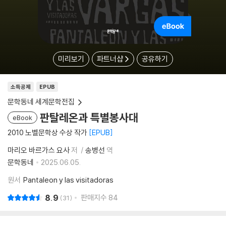
미리보기
파트너샵
공유하기
소득공제
EPUB
문학동네 세계문학전집
판탈레온과 특별봉사대
eBook
2010 노벨문학상 수상 작가
EPUB
마리오 바르가스 요사
저
송병선
역
문학동네
2025.06.05.
원서
Pantaleon y las visitadoras
8.9
판매지수
84
31