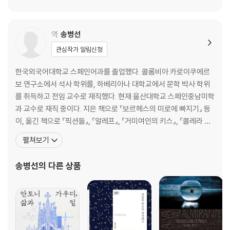
역
송병선
관심작가 알림신청
한국외국어대학교 스페인어과를 졸업했다. 콜롬비아 카로이쿠에르
보 연구소에서 석사 학위를, 하베리아나 대학교에서 문학 박사 학위
를 취득하고 전임 교수로 재직했다. 현재 울산대학교 스페인중남미학
과 교수로 재직 중이다. 지은 책으로 『보르헤스의 미로에 빠지기』 등
이, 옮긴 책으로 『픽션들』, 『알레프』, 『거미여인의 키스』, 『콜레라 시
대의 사랑』, 『말하는 보르헤스』, 『썩은 잎』, 『내 슬픈 창녀들의 추억』,
펼쳐보기
『모렐의 발명』, 『천사의 게임』, 『꿈을 빌려드립니다』, 『판탈레온과 특
별 봉사대』, 『염소의 축제』, 『나는 여기에 연설하러 오지 않았다』, 『족
송병선
의 다른 상품
장의 가을』,『청부 살인자의