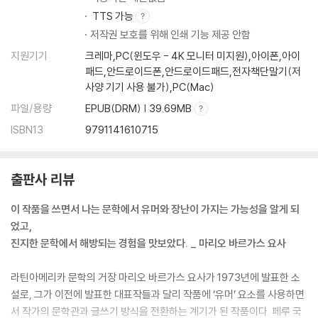
TTS 가능
저작권 보호를 위해 인쇄 기능 제공 안함
지원기기
크레마,PC(윈도우 - 4K 모니터 미지원),아이폰,아이
패드,안드로이드폰,안드로이드패드,전자책단말기(저
사양 기기 사용 불가),PC(Mac)
파일/용량
EPUB(DRM) | 39.69MB
ISBN13
9791141610715
출판사 리뷰
이 작품을 쓰면서 나는 문학에서 유머와 장난이 가지는 가능성을 알게 되
었고,
진지한 문학에서 해방되는 경험을 맛보았다. _ 마리오 바르가스 요사
라틴아메리카 문학의 거장 마리오 바르가스 요사가 1973년에 발표한 소
설로, 그가 이전에 발표한 대표작들과 달리 작품에 ‘유머’ 요소를 사용하면
서 작가의 문학관과 글쓰기 방식을 전환하는 계기가 된 작품이다. 페루 국