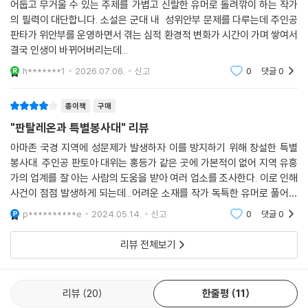
하 대위에게 부여된 임무의 정체였다.
어둡고 무거울 수 있는 주제를 가볍고 신랄한 유머로 돌려깎이 하는 작가
의 필력이 대단합니다. 소설은 군대 내 성위안부 문제를 다루는데 주인공
철저한 보안이 요구되는 임무이기에 판토하 대위는 민간인들처럼 살아야
판타가 위안부를 운영하면서 겪는 심적 환경적 변화가 시간이 가며 쌓여서
하며 다른 군인들과 만남이 금지되고, 심지어 함께 사는 아내와 어머니에
결국 인생이 바뀌어버리는데...
게도 비밀 임무의 성격을 밝혀서는 안 된다. 그 누구보다 모범적이고 원칙
을 지키며 고지식하게 살아온 ‘바른 생활 사나이’ 판토하 대위는 이 기괴한
h*******1
2026.07.06.
신고
0
댓글
0
임무에 매우 당황해하며 거부하려 하지만, 결국 상부의 명령에 따라 ‘수국
초특’을 조직하게 된다.
종이책
구매
너무나 어이없는 작전이기에 군 고위층에서도 그 성공에 대해 의심을 가득
"판탈레온과 특별봉사대" 리뷰
품는데, 판탈레온 판토하 대위는 특유의 치밀함으로 수국초특을 아주 훌륭
아마존 국경 지역에 성문제가 발생하자 이를 방지하기 위해 창설한 특별
하게 조직, 운영하며 상부의 예상보다 훨씬 더 좋은 성과를 내놓는다. 뿐만
봉사대. 주인공 판토아 대위는 홍등가 같은 곳에 가본적이 없어 지역 유흥
아니라 스스로가 그 임무에 완전히 빠져들어, 심지어 봉사대원 중 한 명인
가의 업계를 잘 아는 사람의 도움을 받아 여러 업소를 조사한다. 이로 인해
‘미스 브라질’을 애인으로 삼으면서 아내를 배신하기에 이른다.
사건이 점점 발생하게 되는데...어려운 소재를 작가 독특한 유머로 풀어낸
그러나 비밀리에 운영되던 특별봉사대의 정체가 주민들 사이에 공공연히
작품이다. 소설이 전반적으로 군부에 대한 비판과 풍자를 중심으로 이루워
p**********e
2024.05.14.
신고
0
댓글
0
알려지고, 주민들은 그것을 군부가 조직했다는 사실은 모르는 채 판탈레온
져 있어 재미
을 ‘포주’로 여기고 도덕적으로 비난하기 시작한다. 그러면서도 특별봉사
리뷰 전체보기
대를 민간인에게도 개방하라는 이중적 모습을 보인다.
그러한 가운데 판토하 대위의 애인 ‘미스 브라질’이 이키토스 주민들에게
살해되는 사건이 발생한다. 판탈레온은 국가를 위해 봉사하다 살해당한 그
리뷰
20
한줄평
11
녀에게 예를 지키기 위해 군복을 입고 그녀의 장례식에 참석하고 이 때문