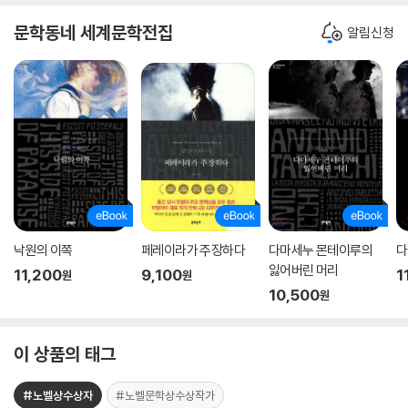
문학동네 세계문학전집
알림신청
낙원의 이쪽
페레이라가 주장하다
다마세누 몬테이루의
다
잃어버린 머리
11,200
9,100
1
원
원
10,500
원
이 상품의 태그
#노벨상수상자
#노벨문학상수상작가