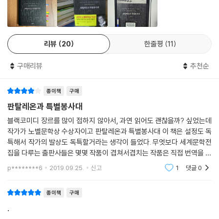
는 익살과 농담과 웃음을 요구한다는 것을 깨닫고 이전의 작품과는 다른
소설을 써내려갔다. 그 과정에서, 문학에서 유머를 사용하는 것에 대한 바
르가스 요사의 생각은 근본적으로 바뀌기 시작한다. 유머가 인간의 본성을
리뷰
20
한줄평
11
탐구하고 문학적 의미로 표현할 수 있는 여러 수단을 제공한다고 여기게
된 것이다. 이러한 그의 관점 변화는 『나는 훌리아 아주머니와 결혼했다』
구매리뷰
추천순
등 이후 작품으로도 이어졌다.
종이책
구매
작전명 ‘수국초특’ ― 아마존 지역에 ‘특별봉사대’를 창설하라!
판탈레온과 특별봉사대
뛰어난 복무 성적, 탁월한 임무 수행 능력으로 상사들의 총애를 한 몸에 받
블랙코미디 장르를 많이 접하지 않아서, 과연 읽어도 괜찮을까? 싶었는데
는 모범 장교 판탈레온 판토하는 대위로 진급한 후 페루의 아마존 밀림 지
작가가 노벨문학상 수상자이고 판탈레온과 특별봉사대 이 책은 설정도 독
역인 이키토스로 발령받는다. 그곳에서 판토하 대위에게 부여된 임무는 바
특해서 작가의 발상도 독특할거라는 생각이 들었다. 무엇보다 세계문학전
로 아마존 지역의 병사들을 위한 ‘특별봉사대’를 창설하라는 것. 아마존의
집을 다루는 출판사들은 몇몇 작품이 겹쳐서겹치는 작품은 직접 번역을 비
고립된 군부대에 복무하는 병사들이 섹스에 굶주린 나머지 인근 마을 여자
교해보고 구입하고싶어 섣불리 손을 뻗지 못했는데,이 책만은 문학동네에
p********6
2019.09.25.
신고
1
댓글
0
서만 나와서 구입하
들을 겁탈하는 사건이 급격히 늘면서 지역주민의 분노와 원성을 사게 되
자, 페루 군부의 고위층은 자구책으로 ‘수비대와 국경 및 인근 초소를 위한
종이책
구매
특별봉사대(줄여서 수국초특)’라는 이름으로 비밀리에 창녀를 고용하여
.
병사들의 성욕을 달래는 묘안을 마련한 것이다. 그리고 이것이 바로 판토