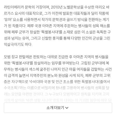
라틴아메리카 문학의 거장이며, 2010년 노벨문학상을 수상한 마리오 바
르가스 요사의 대표작으로, 그가 이전에 발표한 대표작들과 달리 작품에
‘유머’ 요소를 사용하면서 작가의 문학관과 글쓰기 방식을 전환하는 계기
가 된 작품이다. 페루 국경 아마존 지역에 주둔하는 병사들의 성욕 해소를
위해 페루 군부가 창설한 ‘특별봉사대’를 소재로 삼은 이 소설은 독특한 구
성과 넘치는 유머, 그리고 신랄한 풍자를 통해 다양한 인간의 군상을 그린
익살극이기도 하다.
모범 장교 판탈레온 판토하는 대위로 진급한 후 아마존 지역의 병사들을
위한 ‘특별봉사대’를 창설하라는 임무를 부여받는다. 고립된 군부대에 복
무하는 병사들이 섹스에 굶주린 나머지 인근 마을 여자들을 겁탈하는 사건
이 급격히 늘면서 지역주민의 분노와 원성을 사게 되자, 페루 군부의 고위
층은 자구책으로 ‘수비대와 국경 및 인근 초소를 위한 특별봉사대(줄여서
수국초특)’라는 이름으로 비밀리에 창녀를 고용하여 병사들의 성욕을 달
래는 묘안을 마련한 것이다. 그 누구보다 모범적이고 원칙을 지키며 고지
식하게 살아온 ‘바른 생활 사나이’ 판토하 대위는 이 기괴한 임무에 매우 당
황해하며 거부하려 하지만, 결국 상부의 명령에 따라 ‘수국초특’을 조직하
소개 더보기
게 되는데…….