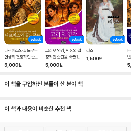
나르치스와 골드문트,
고리오 영감, 인생의 결
리즈
돈
인생의 결정적인 순간
정적인 순간을 바꿀 10
년
1,500
원
을 바꿀 100책
0책
순
5,000
5,000
5
원
원
이 책을 구입하신 분들이 산 분야 책
이 책과 내용이 비슷한 추천 책