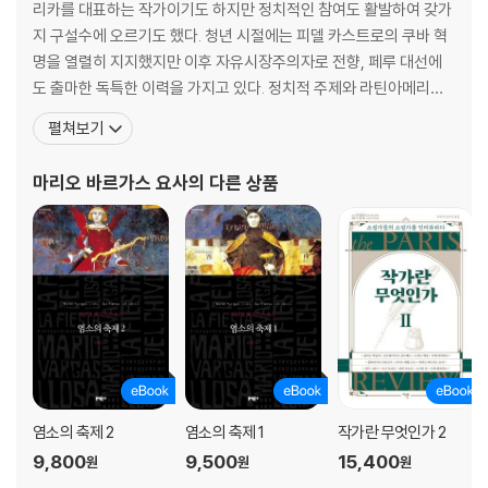
리카를 대표하는 작가이기도 하지만 정치적인 참여도 활발하여 갖가
지 구설수에 오르기도 했다. 청년 시절에는 피델 카스트로의 쿠바 혁
명을 열렬히 지지했지만 이후 자유시장주의자로 전향, 페루 대선에
도 출마한 독특한 이력을 가지고 있다. 정치적 주제와 라틴아메리카
의 복잡한 역사, 그리고 개인의 은밀한 성적 욕망을 두루 다루는 작품
펼쳐보기
들을 발표해왔다. 1936년 페루 아레키파에서 태어난 그는 2세 때 외
교관인 할아버지를 따라 볼리비아로 갔다. 9세 때 귀국하여 수도원
마리오 바르가스 요사
의 다른 상품
부설학교에서 소년 시절을 보냈다. 1952년 레온시도
염소의 축제 2
염소의 축제 1
작가란 무엇인가 2
9,800
9,500
15,400
원
원
원