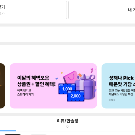
팔기
내 
불가
리뷰/한줄평
0