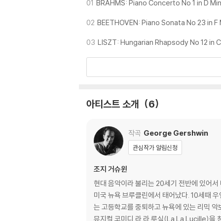
01
BRAHMS: Piano Concerto No 1 in D Min
02
BEETHOVEN: Piano Sonata No 23 in F 
03
LISZT: Hungarian Rhapsody No 12 in 
아티스트 소개
6
작곡
George Gershwin
관심작가 알림신청
조지 거슈윈
현대 음악이라 불리는 20세기 전반에 있어서
미국 뉴욕 브루클린에서 태어났다. 10세때 우연히 바이올린소리를 들어 형의 피아노를 사용하며 처음으로 음악공부를 시작하였으며 13세엔 화성학을 공부하였다. 16세에
는 고등학교를 중퇴하고 뉴욕에 있는 리믹 악보
뮤지컬 코미디 라 라 루실(La La Lucille