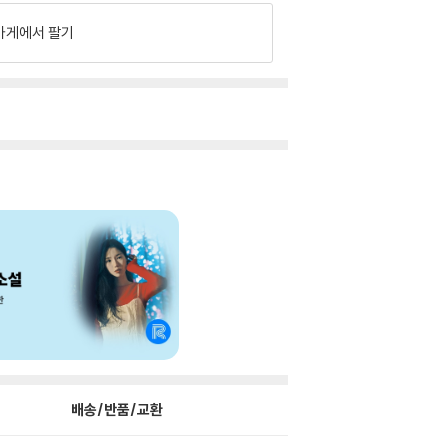
가게에서 팔기
배송/반품/교환