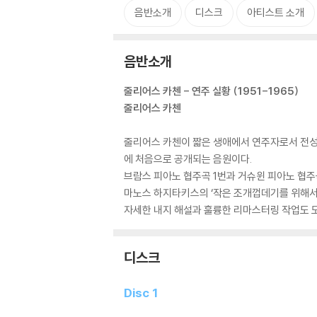
음반소개
디스크
아티스트 소개
음반소개
줄리어스 카첸 - 연주 실황 (1951-1965)
줄리어스 카첸
줄리어스 카첸이 짧은 생애에서 연주자로서 전성기
에 처음으로 공개되는 음원이다.
브람스 피아노 협주곡 1번과 거슈윈 피아노 협주
마노스 하지타키스의 ‘작은 조개껍데기를 위해서
자세한 내지 해설과 훌륭한 리마스터링 작업도 
디스크
Disc 1