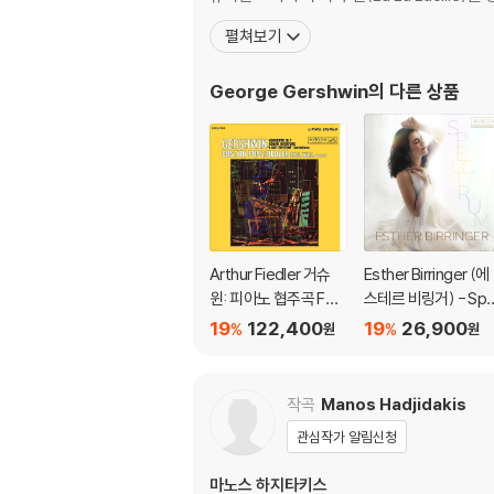
펼쳐보기
George Gershwin
의 다른 상품
Arthur Fiedler 거슈
Esther Birringer (에
윈: 피아노 협주곡 F장
스테르 비링거) - Sp
조 (Gershwin: Conc
ctrum (스펙트럼)
19
122,400
19
26,900
%
%
원
원
erto in F, Cuban Ove
rture, I Got Rhythm)
[2LP]
작곡
Manos Hadjidakis
관심작가 알림신청
마노스 하지타키스