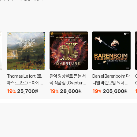
Thomas Lefort (토
관악 앙상블로 듣는 서
Daniel Barenboim 다
e
마스 르포르) - 아메리
곡 작품집 (Overtur
니엘 바렌보임 워너 녹
카의 색채 (Couleurs
e!) [SACD Hybrid]
음 전집 (The Comple
19
25,700
19
28,600
19
205,600
%
%
%
원
원
원
Des Ameriques)
te Warner Classics E
dition) [박스세트]