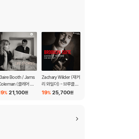
Claire Booth / Jams
Zachary Wilder (재커
Quatuor Ellipsos 색
Coleman (클레어 부
리 와일더) - 브루클린
소폰 사중주 연주집 -
스 / 잼스 콜만) - 인생
모음곡 (Brooklyn Sui
차이코프스키 / 비제 /
19
21,100
19
25,700
19
20,500
%
%
%
원
원
원
이야기 (Life Stories)
te)
거슈윈 / 번스타인 (Sy
mphonic Studies - f
or Saxophones Qua
rtet)